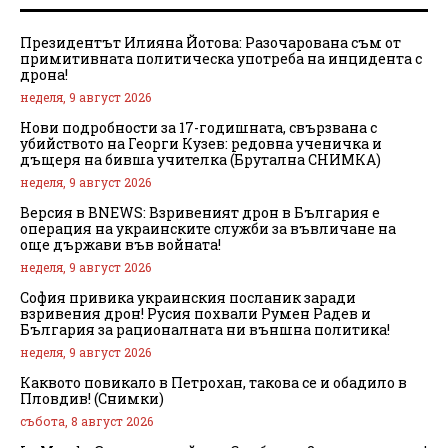
Президентът Илияна Йотова: Разочарована съм от
примитивната политическа употреба на инцидента с
дрона!
неделя, 9 август 2026
Нови подробности за 17-годишната, свързвана с
убийството на Георги Кузев: редовна ученичка и
дъщеря на бивша учителка (Брутална СНИМКА)
неделя, 9 август 2026
Версия в BNEWS: Взривеният дрон в България е
операция на украинските служби за въвличане на
още държави във войната!
неделя, 9 август 2026
София привика украинския посланик заради
взривения дрон! Русия похвали Румен Радев и
България за рационалната ни външна политика!
неделя, 9 август 2026
Каквото повикало в Петрохан, такова се и обадило в
Пловдив! (Снимки)
събота, 8 август 2026