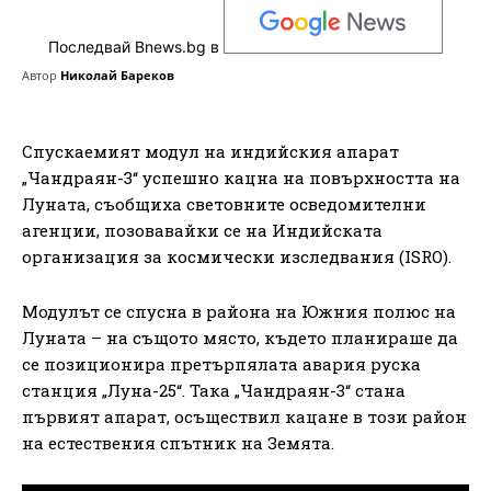
Последвай Bnews.bg в
Автор
Николай Бареков
Спускаемият модул на индийския апарат
„Чандраян-3“ успешно кацна на повърхността на
Луната, съобщиха световните осведомителни
агенции, позовавайки се на Индийската
организация за космически изследвания (ISRO).
Модулът се спусна в района на Южния полюс на
Луната – на същото място, където планираше да
се позиционира претърпялата авария руска
станция „Луна-25“. Така „Чандраян-3“ стана
първият апарат, осъществил кацане в този район
на естествения спътник на Земята.