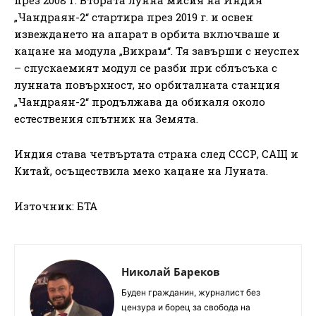
през 2008 г. Втората лунна мисия на Индия
„Чандраян-2“ стартира през 2019 г. и освен
извеждането на апарат в орбита включваше и
кацане на модула „Викрам“. Тя завърши с неуспех
– спускаемият модул се разби при сблъсъка с
лунната повърхност, но орбиталната станция
„Чандраян-2“ продължава да обикаля около
естествения спътник на Земята.
Индия става четвъртата страна след СССР, САЩ и
Китай, осъществила меко кацане на Луната.
Източник: БТА
Николай Бареков
Буден гражданин, журналист без
цензура и борец за свобода на