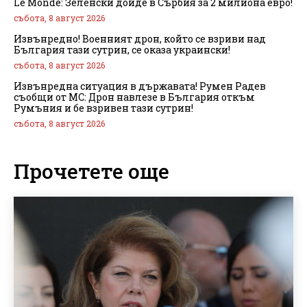
Le Monde: Зеленски дойде в Сърбия за 2 милиона евро!
събота, 8 август 2026
Извънредно! Военният дрон, който се взриви над
България тази сутрин, се оказа украински!
събота, 8 август 2026
Извънредна ситуация в държавата! Румен Радев
съобщи от МС: Дрон навлезе в България откъм
Румъния и бе взривен тази сутрин!
събота, 8 август 2026
Прочетете още