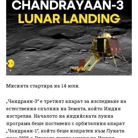
Мисията стартира на 14 юли.
„Чандраян-3“ е третият апарат за изследване на
естествения спътник на Земята, който Индия
изстрелва. Началото на индийската лунна
програма беше поставено с орбиталния апарат
„Чандраян-1“, който беше изпратен към Луната