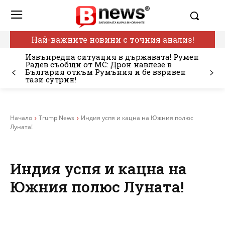
Най-важните новини с точния анализ!
Извънредна ситуация в държавата! Румен
Радев съобщи от МС: Дрон навлезе в
България откъм Румъния и бе взривен
тази сутрин!
Начало
Trump News
Индия успя и кацна на Южния полюс
Луната!
Индия успя и кацна на
Южния полюс Луната!