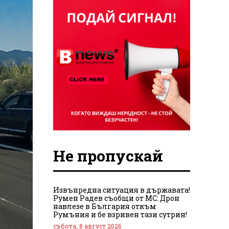
Не пропускай
Извънредна ситуация в държавата!
Румен Радев съобщи от МС: Дрон
навлезе в България откъм
Румъния и бе взривен тази сутрин!
събота, 8 август 2026