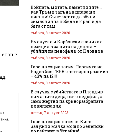
Войната, митата, паметниците …
как Тръмп затъна в плаващи
пясъци! Съветват го да обяви
символична победа в Иран и да
бяга от там
събота, 8 август 2026
Емануела и Карбовски скочиха с
позиция в защита на децата –
убийци на педофили от Пловдив
 етап е
събота, 8 август 2026
Гореща социология: Партията на
Радев бие ГЕРБ с четворна разлика
– 43% на 12 !!!
ад.
събота, 8 август 2026
В случая с убийството в Пловдив
няма нито деца, нито педофил, а
само жертви на криворазбраната
цивилизация
петък, 7 август 2026
ия.
тика.
Гореща социология от Киев:
Залужни мачка мощно Зеленски
по рейтинг в Украйна!
на