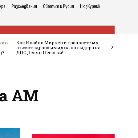
ура
Разследвания
Светът и Русия
НюзКурник
тата
Как Ивайло Мирчев и троловете му
лъскат здраво имиджа на лидера на
ц?
ДПС Делян Пеевски!
на АМ