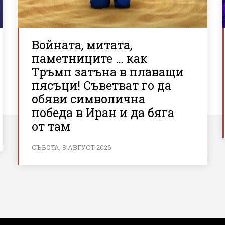
Войната, митата,
паметниците … как
Тръмп затъна в плаващи
пясъци! Съветват го да
обяви символична
победа в Иран и да бяга
от там
СЪБОТА, 8 АВГУСТ 2026