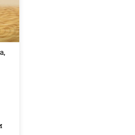
а,
…
и