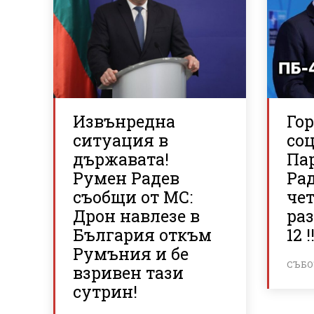
Извънредна
Го
ситуация в
со
държавата!
Па
Румен Радев
Рад
съобщи от МС:
че
Дрон навлезе в
раз
България откъм
12 !!
Румъния и бе
СЪБОТ
взривен тази
сутрин!