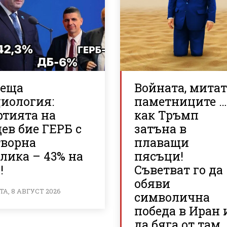
реща
Войната, митат
циология:
паметниците 
ртията на
как Тръмп
ев бие ГЕРБ с
затъна в
творна
плаващи
лика – 43% на
пясъци!
!
Съветват го да
обяви
А, 8 АВГУСТ 2026
символична
победа в Иран 
да бяга от там