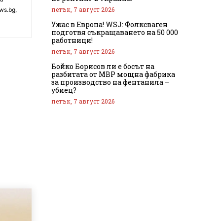
петък, 7 август 2026
ws.bg,
Ужас в Европа! WSJ: Фолксваген
подготвя съкращаването на 50 000
работници!
петък, 7 август 2026
Бойко Борисов ли е босът на
разбитата от МВР мощна фабрика
за производство на фентанила –
убиец?
петък, 7 август 2026