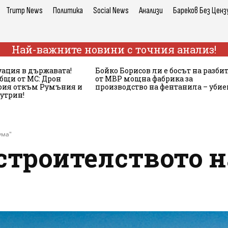
Trump News
Политика
Social News
Анализи
Бареков Без Ценз
Най-важните новини с точния анализ!
ация в държавата!
Бойко Борисов ли е босът на разби
бщи от МС: Дрон
от МВР мощна фабрика за
ария откъм Румъния и
производство на фентанила – убие
сутрин!
ума"
строителството 