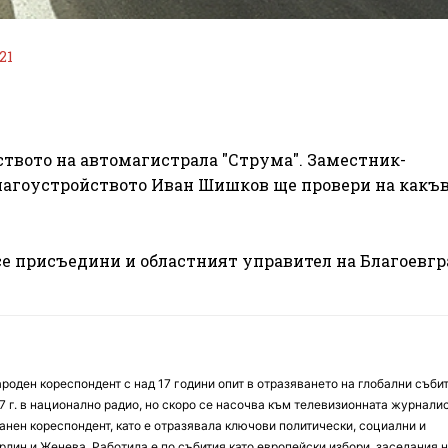
21
ството на автомагистрала "Струма". Заместник-
лагоустройството Иван Шишков ще провери на какъв
е присъедини и областният управител на Благоевгр
оден кореспондент с над 17 години опит в отразяването на глобални събит
7 г. в национално радио, но скоро се насочва към телевизионната журналис
анен кореспондент, като е отразявала ключови политически, социални и
лин и Женева. Работила е по събития като европейски избори, заседания 