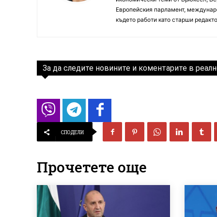
Европейския парламент, междунаро
където работи като старши редакто
За да следите новините и коментарите в реалн
СПОДЕЛИ
Прочетете още