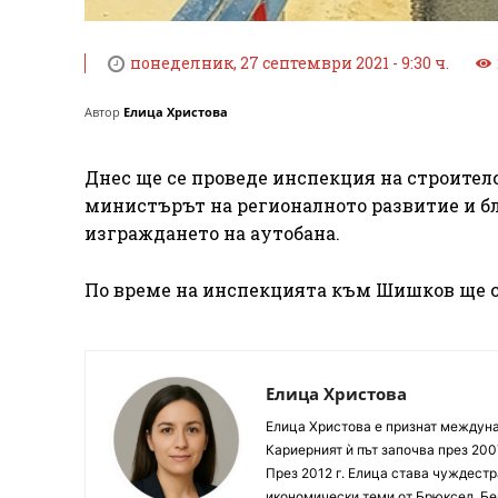
понеделник, 27 септември 2021 - 9:30 ч.
Автор
Елица Христова
Днес ще се проведе инспекция на строител
министърът на регионалното развитие и б
изграждането на аутобана.
По време на инспекцията към Шишков ще с
Елица Христова
Елица Христова е признат междунар
Кариерният ѝ път започва през 200
През 2012 г. Елица става чуждестр
икономически теми от Брюксел, Бер