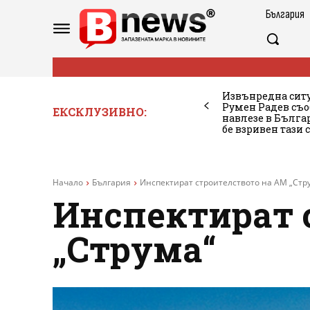
България
Извънредна ситу
Румен Радев съо
ЕКСКЛУЗИВНО:
навлезе в Бълг
бе взривен тази 
Начало
България
Инспектират строителството на АМ „Стр
Инспектират 
„Струма“