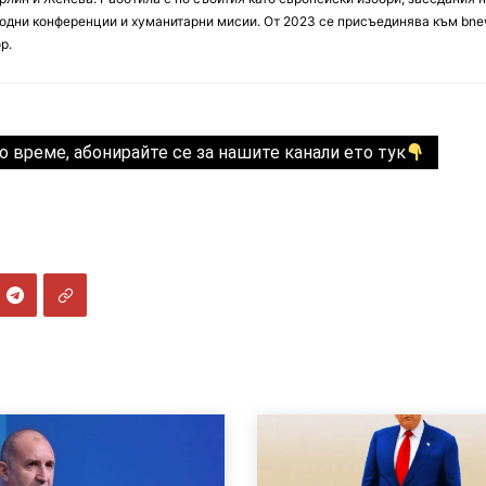
дни конференции и хуманитарни мисии. От 2023 се присъединява към bne
р.
о време, абонирайте се за нашите канали ето тук