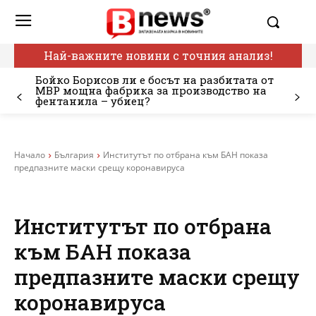
Най-важните новини с точния анализ!
Бойко Борисов ли е босът на разбитата от
МВР мощна фабрика за производство на
фентанила – убиец?
Начало
България
Институтът по отбрана към БАН показа
предпазните маски срещу коронавируса
Институтът по отбрана
към БАН показа
предпазните маски срещу
коронавируса