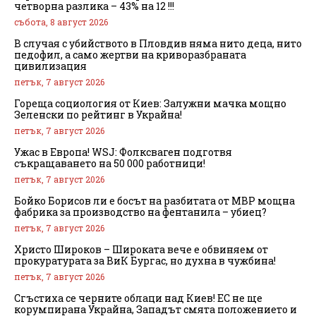
четворна разлика – 43% на 12 !!!
събота, 8 август 2026
В случая с убийството в Пловдив няма нито деца, нито
педофил, а само жертви на криворазбраната
цивилизация
петък, 7 август 2026
Гореща социология от Киев: Залужни мачка мощно
Зеленски по рейтинг в Украйна!
петък, 7 август 2026
Ужас в Европа! WSJ: Фолксваген подготвя
съкращаването на 50 000 работници!
петък, 7 август 2026
Бойко Борисов ли е босът на разбитата от МВР мощна
фабрика за производство на фентанила – убиец?
петък, 7 август 2026
Христо Широков – Широката вече е обвиняем от
прокуратурата за ВиК Бургас, но духна в чужбина!
петък, 7 август 2026
Сгъстиха се черните облаци над Киев! ЕС не ще
корумпирана Украйна, Западът смята положението и