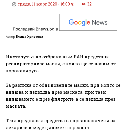
сряда, 11 март 2020 - 16:00 ч.
32
Последвай Bnews.bg в
Автор
Елица Христова
Институтът по отбрана към БАН представи
респираторните маски, с които ще се пазим от
коронавируса.
За разлика от обикновените маски, при които се
вдишва и издишва през маската, при тази
вдишването е през филтрите, а се издиша през
маската.
Тези предпазни средства са предназначени за
лекарите и медицинския персонал.