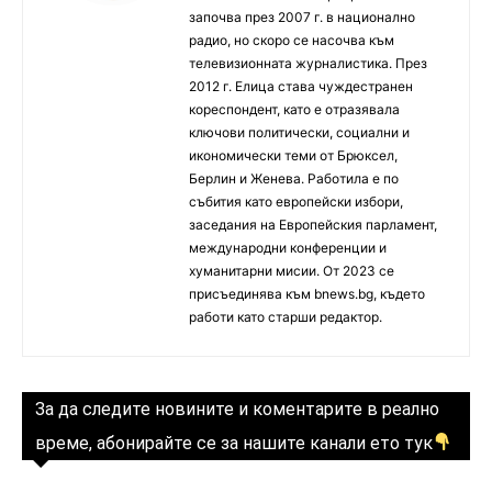
започва през 2007 г. в национално
радио, но скоро се насочва към
телевизионната журналистика. През
2012 г. Елица става чуждестранен
кореспондент, като е отразявала
ключови политически, социални и
икономически теми от Брюксел,
Берлин и Женева. Работила е по
събития като европейски избори,
заседания на Европейския парламент,
международни конференции и
хуманитарни мисии. От 2023 се
присъединява към bnews.bg, където
работи като старши редактор.
За да следите новините и коментарите в реално
време, абонирайте се за нашите канали ето тук