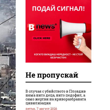
Не пропускай
В случая с убийството в Пловдив
няма нито деца, нито педофил, а
само жертви на криворазбраната
цивилизация
петък, 7 август 2026