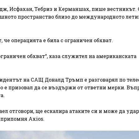
адж, Исфахан, Тебриз и Керманшах, пише вестникът.
ушното пространство близо до международното лет
 че операцията е била с ограничен обхват.
ограничен обхват“, каза служител на американската
зидентът на САЩ Доналд Тръмп е разговарял по теле
 е призовал да се въздържи от ответни мерки. Въп
а.
аел отговори, ще ескалира атаките си и може да уда
 припомня Axios.