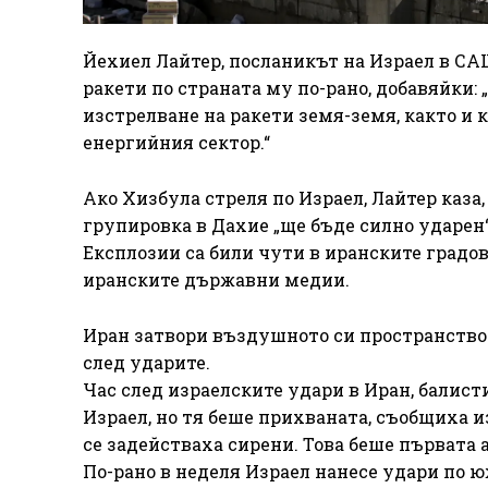
Йехиел Лайтер, посланикът на Израел в САЩ
ракети по страната му по-рано, добавяйки:
изстрелване на ракети земя-земя, както и
енергийния сектор.“
Ако Хизбула стреля по Израел, Лайтер каза
групировка в Дахие „ще бъде силно ударен“
Експлозии са били чути в иранските градов
иранските държавни медии.
Иран затвори въздушното си пространство
след ударите.
Час след израелските удари в Иран, балис
Израел, но тя беше прихваната, съобщиха и
се задействаха сирени. Това беше първата 
По-рано в неделя Израел нанесе удари по ю