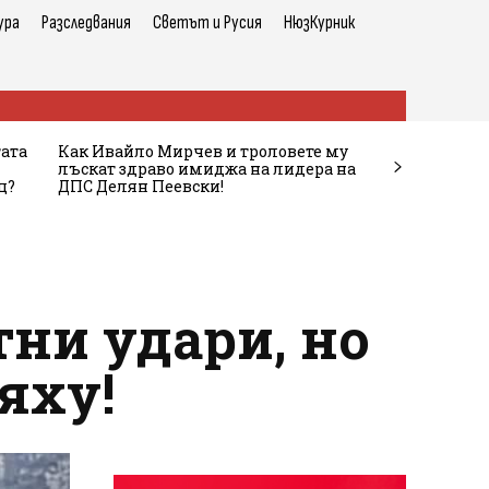
ура
Разследвания
Светът и Русия
НюзКурник
тата
Как Ивайло Мирчев и троловете му
лъскат здраво имиджа на лидера на
ц?
ДПС Делян Пеевски!
ни удари, но
яху!