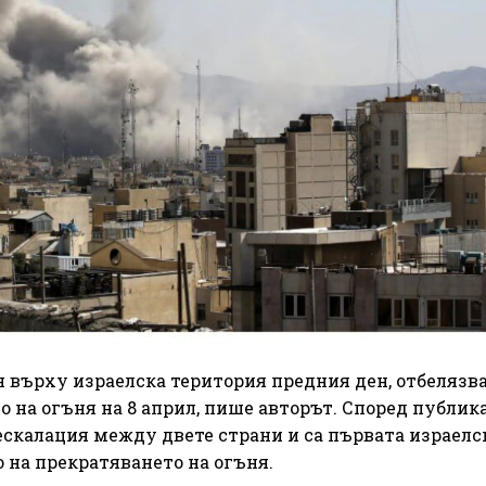
ан върху израелска територия предния ден, отбелязв
 на огъня на 8 април, пише авторът. Според публик
 ескалация между двете страни и са първата израелс
 на прекратяването на огъня.