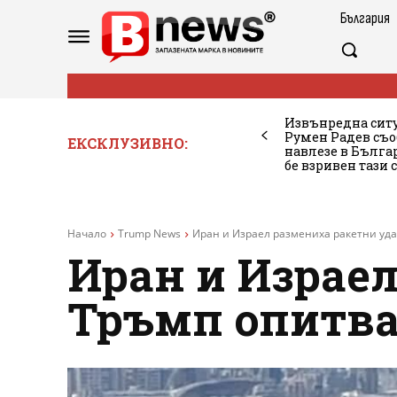
България
Извънредна ситу
Румен Радев съо
ЕКСКЛУЗИВНО:
навлезе в Бълг
бе взривен тази 
Начало
Trump News
Иран и Израел размениха ракетни уда
Иран и Израел
Тръмп опитва