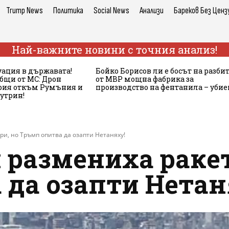
Trump News
Политика
Social News
Анализи
Бареков Без Ценз
Най-важните новини с точния анализ!
ация в държавата!
Бойко Борисов ли е босът на разби
бщи от МС: Дрон
от МВР мощна фабрика за
ария откъм Румъния и
производство на фентанила – убие
сутрин!
ри, но Тръмп опитва да озапти Нетаняху!
 размениха ракет
 да озапти Нетан