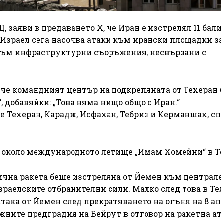
, заяви в предаването X, че Иран е изстрелял 11 ба
 „Израел сега насочва атаки към ирански площадки з
 към инфраструктурни съоръжения, несвързани с
, че командният център на подкрепяната от Техеран
, добавяйки: „Това няма нищо общо с Иран.“
е Техеран, Карадж, Исфахан, Тебриз и Керманшах, с
 около международното летище „Имам Хомейни“ в Т
тична ракета беше изстреляна от Йемен към централ
зраелските отбранителни сили. Малко след това в Те
атака от Йемен след прекратяването на огъня на 8 ап
жните предградия на Бейрут в отговор на ракетна ат