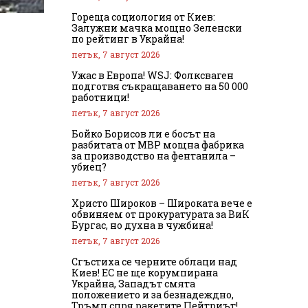
Гореща социология от Киев:
Залужни мачка мощно Зеленски
по рейтинг в Украйна!
петък, 7 август 2026
Ужас в Европа! WSJ: Фолксваген
подготвя съкращаването на 50 000
работници!
петък, 7 август 2026
Бойко Борисов ли е босът на
разбитата от МВР мощна фабрика
за производство на фентанила –
убиец?
петък, 7 август 2026
Христо Широков – Широката вече е
обвиняем от прокуратурата за ВиК
Бургас, но духна в чужбина!
петък, 7 август 2026
Сгъстиха се черните облаци над
Киев! ЕС не ще корумпирана
Украйна, Западът смята
положението и за безнадеждно,
Тръмп спря ракетите Пейтриът!