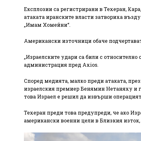
Експлозии са регистрирани в Техеран, Кар
атаката иранските власти затвориха възд
„Имам Хомейни“.
Американски източници обаче подчертават,
„Израелските удари са били с относително 
администрация пред Axios.
Според медията, малко преди атаката, пре
израелския премиер Бенямин Нетаняху и го
това Израел е решил да извърши операцият
Техеран преди това предупреди, че ако Изр
американски военни цели в Близкия изток,