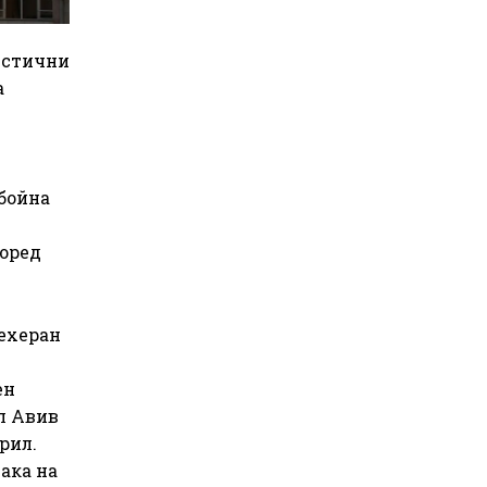
листични
а
 бойна
поред
ехеран
ен
л Авив
рил.
ака на