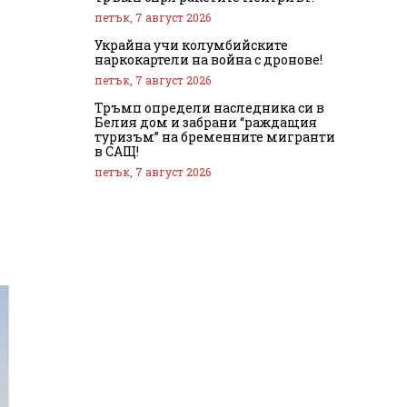
петък, 7 август 2026
Украйна учи колумбийските
наркокартели на война с дронове!
петък, 7 август 2026
Тръмп определи наследника си в
Белия дом и забрани “раждащия
туризъм” на бременните мигранти
в САЩ!
петък, 7 август 2026