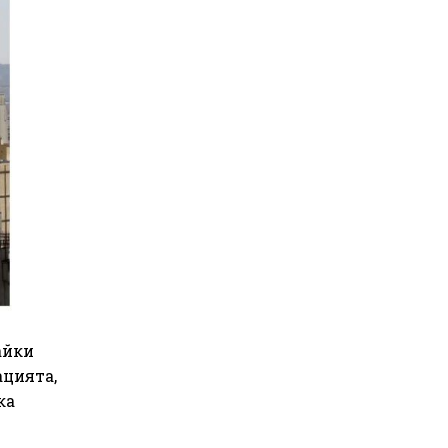
айки
ацията,
ка