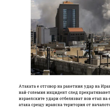
Атаката е отговор на ракетния удар на Ир
най-големия инцидент след прекратяването
израелските удари отбелязват нов етап на
атака срещу иранска територия от началото