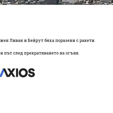
жен Ливан и Бейрут бяха поразени с ракети.
ви път след прекратяването на огъня.