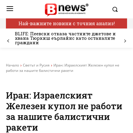
Най-важните новини с точния анализ!
BLIFE: Пеевски отказа частните джетове и
хвана Тюркиш еърлайнс като останалите
граждани
Начало
Светът и Русия
Иран: Израелският Железен купол не
работи за нашите балистични ракети
Иран: Израелският
Железен купол не работи
за нашите балистични
ракети