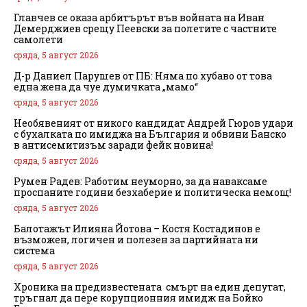
Главчев се оказа арбитърът във войната на Иван
Демерджиев срещу Пеевски за полетите с частните
самолети
сряда, 5 август 2026
Д-р Даниел Парушев от ПБ: Няма по хубаво от това
една жена да чуе думичката „мамо“
сряда, 5 август 2026
Необявеният от никого кандидат Андрей Гюров удари
с бухалката по имиджа на България и обвини Банско
в антисемитизъм заради фейк новина!
сряда, 5 август 2026
Румен Радев: Работим неуморно, за да наваксаме
проспаните години безхаберие и политическа немощ!
сряда, 5 август 2026
Балотажът Илияна Йотова – Костя Костадинов е
възможен, логичен и полезен за партийната ни
система
сряда, 5 август 2026
Хроника на предизвестената смърт на един депутат,
тръгнал да пере корупционния имидж на Бойко