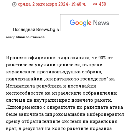
сряда, 2 октомври 2024 - 19:48 ч.
458
Последвай Bnews.bg в
Автор
Ивайло Станков
Ирански официални лица заявиха, че 90% от
ракетите са улучили целите си, въпреки
израелската противовъздушна отбрана,
подчертавайки „оперативното господство“ на
Ислямската република и посочвайки
неспособността на израелските отбранителни
системи да неутрализират повечето ракети.
„Едновременно с операцията по ракетната атака
беше започната широкомащабна кибероперация
срещу отбранителните системи на израелския
враг, в резултат на която ракетите поразиха