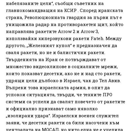
набелязаните цели“, съобщи съветник на
главнокомандващия на КСИР . Според иранската
страна, Революционната гвардия за първи път е
унищожила радар на противоракетен щит, който
направлява ракетите Arrow 2 и Arrow 3,
използвайки хиперзвукови ракети Fateh. Между
другото, „Железният купол“ е предназначен да
сваля ракети, но не и балистични ракети.
Твърденията на Иран се потвърждават от
множество видеоклипове в социалните мрежи,
които показват десетки, ако не и над сто ракети,
удрящи цели дълбоко в Израел, чак до Тел Авив.
Въпреки това израелската армия, в опит да
успокои ситуацията, твърди, че техните ПРО
системи са успели да свалят повечето от ракетите
и официално признават само няколко
„изолирани удара“. Израелски военен служител
заяви, че десетки ракети са били насочени към
централата на МОСАД, но нито една не е уцелила