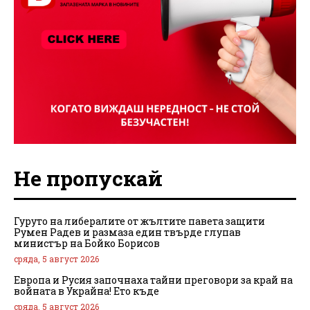
Не пропускай
Гуруто на либералите от жълтите павета защити
Румен Радев и размаза един твърде глупав
министър на Бойко Борисов
сряда, 5 август 2026
Европа и Русия започнаха тайни преговори за край на
войната в Украйна! Ето къде
сряда, 5 август 2026