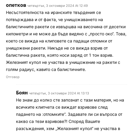
опетков
четвъртък, 3 октомври 2024 At 12:49
Несъстоятелноста на иранските твърдения се
потвърждава и от факта, че унищожаването на
балистичните ракети се извършва на височина от десетки
километри и не може да бъде видяно с „просто око“. Това,
което се вижда на клиповете са падащи отломки от
унищожени ракети. Никъде не се вижда взрив от
балистична ракета, която носи заряд от 1 тон взрив.
Железният купол не участва в унищожение на ракети с
голям радиус, кавито са балистичните.
Отговор
Боян
четвъртък, 3 октомври 2024 At 13:13
Не знам до колко сте запознат с тази материя, но на
всичките клипчета се виждат взривове след
падането на :отломките“. Задавате ли си въпроса от
какво са тези взривове?! Според Вашите
разсъждения, хем „Желазният купол“ не участва в