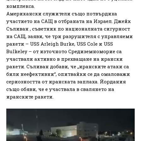
комплекса.
Американски служители също потвърдиха
участието на САЩ в отбраната на Израел. Джейк
Съливан , съветник по националната сигурност
на САЩ, заяви, че три разрушителя с управляеми
ракети – USS Arleigh Burke, USS Cole и USS
Bulkeley – от източното Средиземноморие са
участвали активно в прехващане на ирански
ракети. Съливан добави, че „иранските атаки са
били неефективни“, опитвайки се да омаловажи
сериозността от иранската заплаха. Йордания
също обяви, че е участвала в свалянето на
иранските ракети.