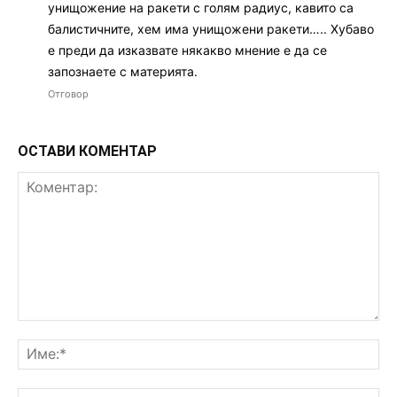
унищожение на ракети с голям радиус, кавито са
балистичните, хем има унищожени ракети….. Хубаво
е преди да изказвате някакво мнение е да се
запознаете с материята.
Отговор
ОСТАВИ КОМЕНТАР
Коментар:
Им
Ema