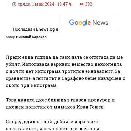
сряда, 1 май 2024 - 19:47 ч.
392
Последвай Bnews.bg в
Автор
Николай Бареков
Преди една година на тази дата се опитаха да ме
убият. Използваха взривно вещество нексопента
с почти пет килограма тротилов еквивалент. За
сравнение, атентатът в Сарафово беше извършен с
около три килограма.
Това написа днес бившият главен прокурор и
днешен политик от миманса Иван Гешев.
Според един от най-добрите израелски
специалисти, изпълнението е военно и