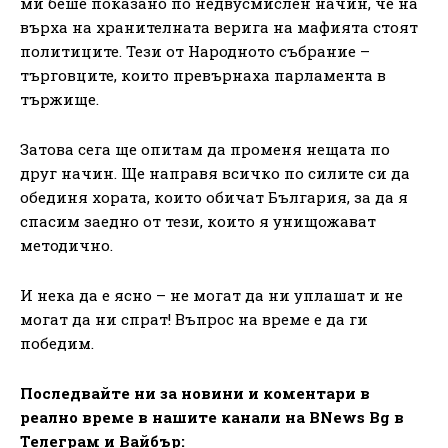
ми беше показано по недвусмислен начин, че на
върха на хранителната верига на мафията стоят
политиците. Тези от Народното събрание –
търговците, които превърнаха парламента в
тържище.
Затова сега ще опитам да променя нещата по
друг начин. Ще направя всичко по силите си да
обединя хората, които обичат България, за да я
спасим заедно от тези, които я унищожават
методично.
И нека да е ясно – не могат да ни уплашат и не
могат да ни спрат! Въпрос на време е да ги
победим.
Последвайте ни за новини и коментари в
реално време в нашите канали на BNews Bg в
Телеграм и Вайбър: