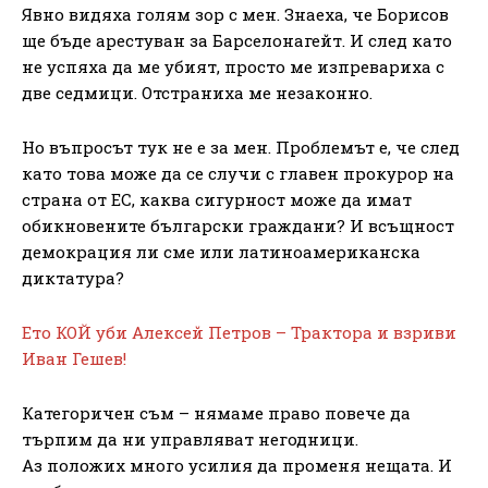
Явно видяха голям зор с мен. Знаеха, че Борисов
ще бъде арестуван за Барселонагейт. И след като
не успяха да ме убият, просто ме изпревариха с
две седмици. Отстраниха ме незаконно.
Но въпросът тук не е за мен. Проблемът е, че след
като това може да се случи с главен прокурор на
страна от ЕС, каква сигурност може да имат
обикновените български граждани? И всъщност
демокрация ли сме или латиноамериканска
диктатура?
Ето КОЙ уби Алексей Петров – Трактора и взриви
Иван Гешев!
Категоричен съм – нямаме право повече да
търпим да ни управляват негодници.
Аз положих много усилия да променя нещата. И