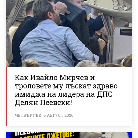
Как Ивайло Мирчев и
троловете му лъскат здраво
имиджа на лидера на ДПС
Делян Пеевски!
ЧЕТВЪРТЪК, 6 АВГУСТ 2026