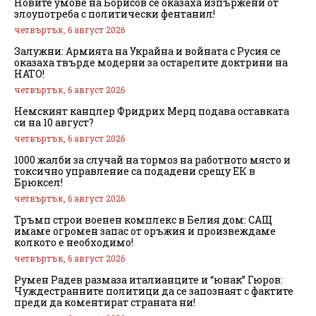
Новите умове на Борисов се оказаха изпържени от
злоупотреба с политически фентанил!
четвъртък, 6 август 2026
Залужни: Армията на Украйна и войната с Русия се
оказаха твърде модерни за остарелите доктрини на
НАТО!
четвъртък, 6 август 2026
Немският канцлер Фридрих Мерц подава оставката
си на 10 август?
четвъртък, 6 август 2026
1000 жалби за случай на тормоз на работното място и
токсично управление са подадени срещу ЕК в
Брюксел!
четвъртък, 6 август 2026
Тръмп строи военен комплекс в Белия дом: САЩ
имаме огромен запас от оръжия и произвеждаме
колкото е необходимо!
четвъртък, 6 август 2026
Румен Радев размаза италианците и “юнак” Гюров:
Чуждестранните политици да се запознаят с фактите
преди да коментират страната ни!