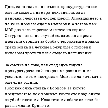
Днес, една година по-късно, прокуратурата все
още не може да намери нексапента, за да
направи следствен експеримент. Оправданието е,
че не се произвеждал в България. А тогава пък
МВР два часа търсеше мястото на взрива.
Сигурно напълно случайно, само дни преди
атентата отрядът за борба с тероризма е правил
тренировка на летище Божурище с половин
килограм тротитил със същото изпълнение.
За сметка на това, пак след една година,
прокуратурата най-накрая ме разпита и ме
уведоми, че съм пострадал. Можеше да изчакат и
още една година.
Поисках очна ставка с Борисов, за когото
предпалагам, че е човекът, който стои зад опита
за убийството ми. Искането ми обаче си стои без
разглеждане. Крият го.