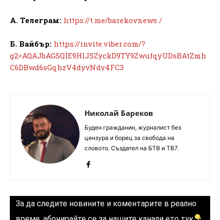
А. Телеграм:
https://t.me/barekovnews /
Б. Вайбър:
https://invite.viber.com/?
g2=AQAJbAGSQIE9HlJSZyckD9TY9ZwufqyUDsBAtZmh
C6DBwd6sGqhzV4dyvNdv4FC3
Николай Бареков
Буден гражданин, журналист без
цензура и борец за свобода на
словото. Създател на БТВ и ТВ7.
За да следите новините и коментарите в реално
време, абонирайте се за нашите канали ето тук