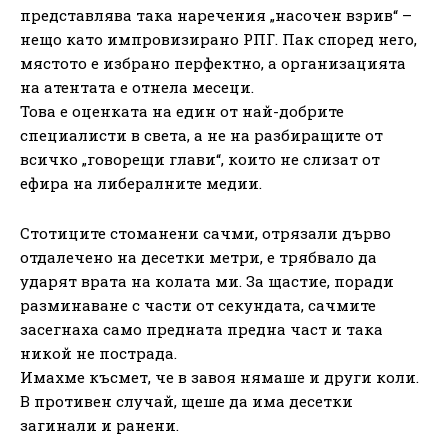
представлява така наречения „насочен взрив“ –
нещо като импровизирано РПГ. Пак според него,
мястото е избрано перфектно, а организацията
на атентата е отнела месеци.
Това е оценката на един от най-добрите
специалисти в света, а не на разбиращите от
всичко „говорещи глави“, които не слизат от
ефира на либералните медии.
Стотиците стоманени сачми, отрязали дърво
отдалечено на десетки метри, е трябвало да
ударят врата на колата ми. За щастие, поради
разминаване с части от секундата, сачмите
засегнаха само предната предна част и така
никой не пострада.
Имахме късмет, че в завоя нямаше и други коли.
В противен случай, щеше да има десетки
загинали и ранени.