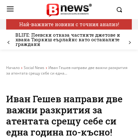
Най-важните новини с точния анализ!
BLIFE: Пеевски отказа частните джетове и
хвана Тюркиш еърлайнс като останалите
граждани
Начало
Social News
Иван Гешев направи две важни разкрития
за атентата срещу себе си една...
Иван Гешев направи две
важни разкрития за
атентата срещу себе си
една година по-късно!