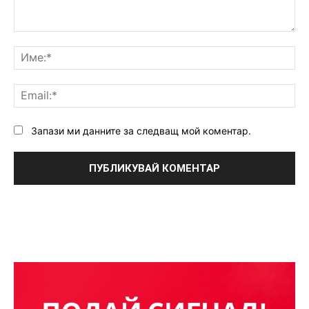
Коментар:
Им
Ema
Запази ми данните за следващ мой коментар.