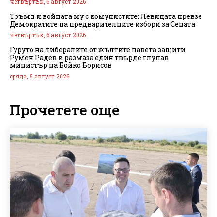
четвъртък, 6 август 2026
Тръмп и войната му с комунистите: Левицата превзе
Демократите на предварителните избори за Сената
четвъртък, 6 август 2026
Гуруто на либералите от жълтите павета защити
Румен Радев и размаза един твърде глупав
министър на Бойко Борисов
сряда, 5 август 2026
Прочетете още