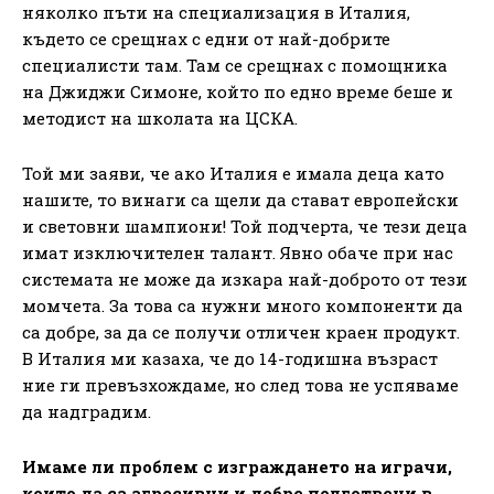
няколко пъти на специализация в Италия,
където се срещнах с едни от най-добрите
специалисти там. Там се срещнах с помощника
на Джиджи Симоне, който по едно време беше и
методист на школата на ЦСКА.
Той ми заяви, че ако Италия е имала деца като
нашите, то винаги са щели да стават европейски
и световни шампиони! Той подчерта, че тези деца
имат изключителен талант. Явно обаче при нас
системата не може да изкара най-доброто от тези
момчета. За това са нужни много компоненти да
са добре, за да се получи отличен краен продукт.
В Италия ми казаха, че до 14-годишна възраст
ние ги превъзхождаме, но след това не успяваме
да надградим.
Имаме ли проблем с изграждането на играчи,
които да са агресивни и добре подготвени в