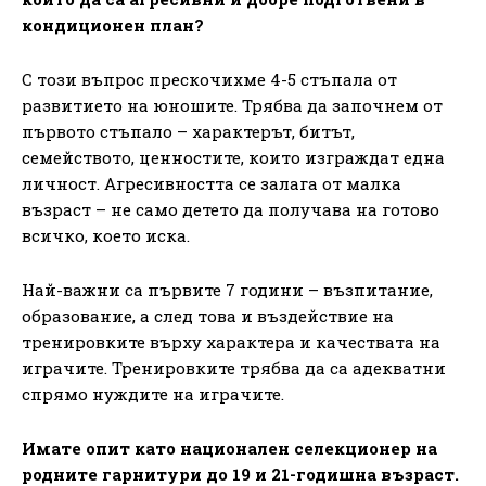
кондиционен план?
С този въпрос прескочихме 4-5 стъпала от
развитието на юношите. Трябва да започнем от
първото стъпало – характерът, битът,
семейството, ценностите, които изграждат една
личност. Агресивността се залага от малка
възраст – не само детето да получава на готово
всичко, което иска.
Най-важни са първите 7 години – възпитание,
образование, а след това и въздействие на
тренировките върху характера и качествата на
играчите. Тренировките трябва да са адекватни
спрямо нуждите на играчите.
Имате опит като национален селекционер на
родните гарнитури до 19 и 21-годишна възраст.