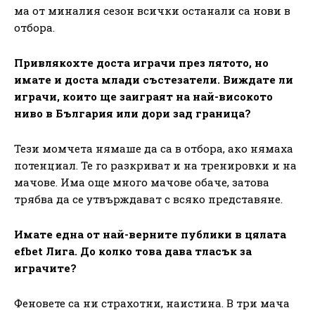
ма от миналия сезон всички останали са нови в
отбора.
Привлякохте доста играчи през лятото, но
имате и доста млади състезатели. Виждате ли
играчи, които ще заиграят на най-високото
ниво в България или дори зад граница?
Тези момчета нямаше да са в отбора, ако нямаха
потенциал. Те го разкриват и на тренировки и на
мачове. Има още много мачове обаче, затова
трябва да се утвърждават с всяко представяне.
Имате една от най-верните публики в цялата
efbet Лига. До колко това дава тласък за
играчите?
Феновете са ни страхотни, наистина. В три мача