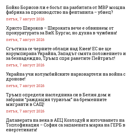
Бойко Борисов ли е босът на разбитата от МВР мощна
фабрика за производство на фентанила – убиец?
петък, 7 август 2026
Христо Широков – Широката вече е обвиняем от
прокуратурата за ВиК Бургас, но духна в чужбина!
петък, 7 август 2026
Сгъстиха се черните облаци над Киев! ЕС не ще
корумпирана Украйна, Западът смята положението и
за безнадеждно, Тръмп спря ракетите Пейтриът!
петък, 7 август 2026
Украйна учи колумбийските наркокартели на война с
дронове!
петък, 7 август 2026
Тръмп определи наследника си в Белия дом и
забрани “раждащия туризъм” на бременните
мигранти в САЩ!
петък, 7 август 2026
Далаверата на века в АЕЦ Козлодуй и източването на
Топлофикация – София са запазената марка на ГЕРБ в
енергетиката!