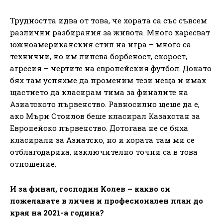
Трудността идва от това, че хората са със съвсем
различни разбирания за живота. Много харесват
южноамериканския стил на игра – много са
технични, но им липсва борбеност, скорост,
агресия – чертите на европейския футбол. Докато
бях там успяхме да променим тези неща и имах
щастието да класирам тима за финалите на
Азиатското първенство. Равносилно щеше да е,
ако Мъри Стоилов беше класирал Казахстан за
Европейско първенство. Дотогава не се бяха
класирали за Азиатско, но и хората там ми се
отблагодариха, изключително точни са в това
отношение.
И за финал, господин Колев – какво си
пожелавате в личен и професионален план до
края на 2021-а година?