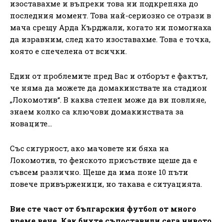
изоставахме и въпреки това ни подкрепяха до
последния момент. Това най-сериозно се отрази в
мача срещу Арда Кърджали, когато ни помогнаха
да изравним, след като изоставахме. Това е точка,
която е спечелена от всички.
Един от проблемите пред Вас и отборът е фактът,
че няма да можете да домакинствате на стадион
„Локомотив“. В каква степен може да ви повлияе,
знаем колко са ключови домакинствата за
новаците…
Със сигурност, ако мачовете ни бяха на
Локомотив, то фенското присъствие щеше да е
съвсем различно. Щеше да има поне 10 пъти
повече привърженици, но такава е ситуацията.
Вие сте част от българския футбол от много
време вече. Как бихте съпоставили сега нивото