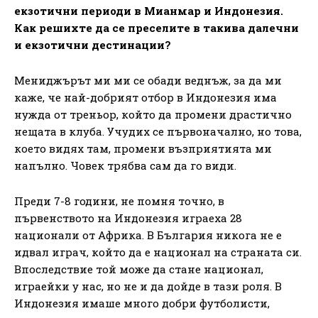
екзотични периоди в Мианмар и Индонезия.
Как решихте да се преселите в такива далечни
и екзотични дестинации?
Мениджърът ми ми се обади веднъж, за да ми
каже, че най-добрият отбор в Индонезия има
нужда от треньор, който да промени драстично
нещата в клуба. Учудих се първоначално, но това,
което видях там, промени възприятията ми
напълно. Човек трябва сам да го види.
Преди 7-8 години, не помня точно, в
първенството на Индонезия играеха 28
национали от Африка. В България никога не е
идвал играч, който да е национал на страната си.
Впоследствие той може да стане национал,
играейки у нас, но не и да дойде в тази роля. В
Индонезия имаше много добри футболисти,