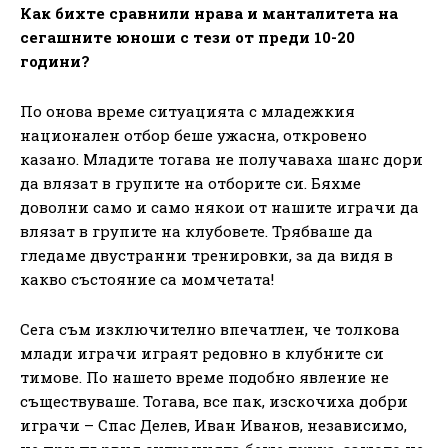
Как бихте сравнили нрава и манталитета на
сегашните юноши с тези от преди 10-20
години?
По онова време ситуацията с младежкия
национален отбор беше ужасна, откровено
казано. Младите тогава не получаваха шанс дори
да влязат в групите на отборите си. Бяхме
доволни само и само някои от нашите играчи да
влязат в групите на клубовете. Трябваше да
гледаме двустранни тренировки, за да видя в
какво състояние са момчетата!
Сега съм изключително впечатлен, че толкова
млади играчи играят редовно в клубните си
тимове. По нашето време подобно явление не
съществуваше. Тогава, все пак, изскочиха добри
играчи – Спас Делев, Иван Иванов, независимо,