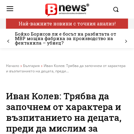
Най-важните новини с точния анализ!
Бойко Борисов ли е босът на разбитата от
МВР мощна фабрика за производство на
фентанила – убиец?
Начало
България
Иван Колев: Трябва да започнем от характера
и възпитанието на децата, преди...
Иван Колев: Трябва да
започнем от характера и
възпитанието на децата,
преди да мислим за