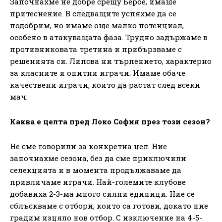
Започнахме не добре срещу Берое, имаше
притеснение. В следващите успяхме да се
подобрим, но имаме още малко потенциал,
особено в атакуващата фаза. Трудно задържаме в
противниковата третина и прибързваме с
решенията си. Липсва ни търпението, характерно
за класните и опитни играчи. Имаме обаче
качествени играчи, които да растат след всеки
мач.
Каква е целта пред Локо София през този сезон?
Не сме говорили за конкретна цел. Ние
започнахме сезона, без да сме приключили
селекцията и в момента продължаваме да
привличаме играчи. Най-големите клубове
добавиха 2-3-ма много силни единици. Ние се
сблъскваме с отбори, които са готови, докато ние
градим изцяло нов отбор. С изключение на 4-5-