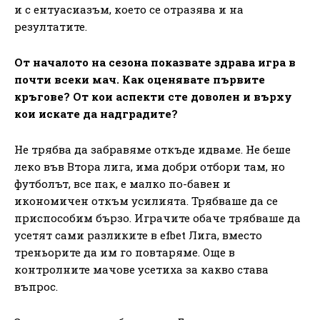
и с ентуасиазъм, което се отразява и на
резултатите.
От началото на сезона показвате здрава игра в
почти всеки мач. Как оценявате първите
кръгове? От кои аспекти сте доволен и върху
кои искате да надградите?
Не трябва да забравяме откъде идваме. Не беше
леко във Втора лига, има добри отбори там, но
футболът, все пак, е малко по-бавен и
икономичен откъм усилията. Трябваше да се
приспособим бързо. Играчите обаче трябваше да
усетят сами разликите в efbet Лига, вместо
треньорите да им го повтаряме. Още в
контролните мачове усетиха за какво става
въпрос.