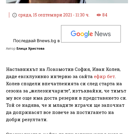
сряда, 15 септември 2021 - 11:30 ч.
84
Последвай Bnews.bg в
Автор
Елица Христова
Наставникът на Локомотив София, Иван Колев,
даде ексклузивно интервю за сайта
ефир бет
.
Колев сподели впечатленията си след старта на
сезона за „железничарите“, изтъквайки, че тимът
му все още има доста резерви в представянето си.
Той се надява, че и младите играчи ще започнат
да допринасят все повече за постигането на
добри резултати.