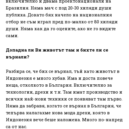
включително и двама проектонационали на
Бразилия. Няма мач с под 20-30 хиляди души
публика. Докато бях начело на националния
отбор не съм играл пред по-малко от 80 хиляди
души. Няма как да го оцените, ако не го видите
сами.
Допадна ли Ви животът там и бихте ли се
върнали?
Разбира се, че бих се върнал, тъй като животът в
Индонезия е много хубав. Има и доста повече
неща, отколкото в България. Включително за
технологии, дрехи и т.н. Там имат производство и
всички най-нови техники се появяват там първо.
Няма да забравя, когато се върнах в България, че
тепърва налагахме нова мода дрехи, която в
Индонезия вече беше наложена. Много по-напред
са от нас.