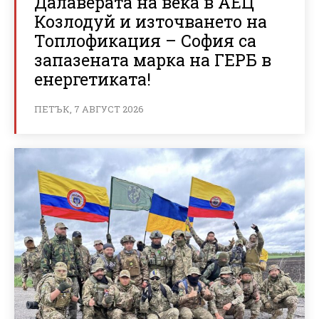
Далаверата на века в АЕЦ
Козлодуй и източването на
Топлофикация – София са
запазената марка на ГЕРБ в
енергетиката!
ПЕТЪК, 7 АВГУСТ 2026