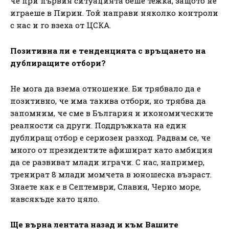
че при първия ситуацията беше тежка, защото не
играеше в Пирин. Той направи няколко контроли
с нас и го взеха от ЦСКА.
Позитивна ли е тенденцията с връщането на
дублиращите отбори?
Не мога да взема отношение. Би трябвало да е
позитивно, че има такива отбори, но трябва да
запомним, че сме в България и икономическите
реалности са други. Поддръжката на един
дублиращ отбор е сериозен разход. Радвам се, че
много от президентите афишират като амбиция
да се развиват млади играчи. С нас, например,
тренират 8 млади момчета в юношеска възраст.
Знаете как е в Септември, Славия, Черно море,
навсякъде като цяло.
Ще върна лентата назад и към Вашите