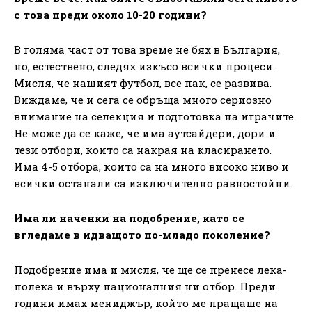
с това преди около 10-20 години?
В голяма част от това време не бях в България,
но, естествено, следях изкъсо всички процеси.
Мисля, че нашият футбол, все пак, се развива.
Виждаме, че и сега се обръща много сериозно
внимание на селекция и подготовка на играчите.
Не може да се каже, че има аутсайдери, дори и
тези отбори, които са накрая на класирането.
Има 4-5 отбора, които са на много високо ниво и
всички останали са изключително равностойни.
Има ли наченки на подобрение, като се
вгледаме в идващото по-младо поколение?
Подобрение има и мисля, че ще се пренесе лека-
полека и върху националния ни отбор. Преди
години имах мениджър, който ме пращаше на