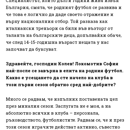
Специалистът, който дълги години живя извън
България, смята, че родният футбол се развива и
че това е логично да даде своето отражение и
върху националния отбор. Той разказа как
италиански треньори са били във възторг от
таланта на българските деца, допълвайки обаче,
че след 14-15-годишна възраст нещата у нас
започват да буксуват.
Здравейте, господин Колев! Локомотив София
най-после се завърна в елита на родния футбол.
Какво е усещането да сте начело на клуба в
този първи сезон обратно сред най-добрите?
Много се радвам, че изпълних поставената цел
през миналия сезон. Заслугата не е моя, а на
абсолютно всички в клуба – персонала,
ръководството, футболистите. Радвам се, че и през
този сезон играчите действат активно, съвестно