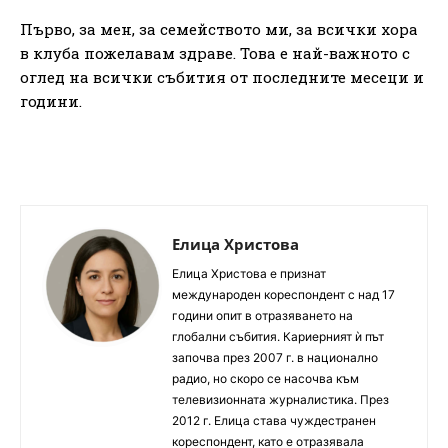
Първо, за мен, за семейството ми, за всички хора
в клуба пожелавам здраве. Това е най-важното с
оглед на всички събития от последните месеци и
години.
Елица Христова
Елица Христова е признат
международен кореспондент с над 17
години опит в отразяването на
глобални събития. Кариерният ѝ път
започва през 2007 г. в национално
радио, но скоро се насочва към
телевизионната журналистика. През
2012 г. Елица става чуждестранен
кореспондент, като е отразявала