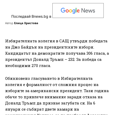
Последвай Bnews.bg в
Автор
Елица Христова
Избирателната колегия в САЩ утвърди победата
на Джо Байдън на президентските избори.
Кандидатът на демократите получава 306 гласа, а
президентът Доналд Тръмп – 232. За победа са
необходими 270 гласа.
Обикновено гласуването в Избирателната
колегия е формалност от сложния процес на
изборите за американски президент. Тази година
обаче то привлече внимание заради отказа на
Доналд Тръмп да признае загубата си. На 6
януари се събират двете камари на