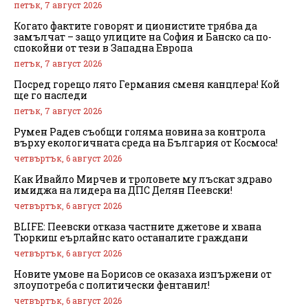
петък, 7 август 2026
Когато фактите говорят и ционистите трябва да
замълчат – защо улиците на София и Банско са по-
спокойни от тези в Западна Европа
петък, 7 август 2026
Посред горещо лято Германия сменя канцлера! Кой
ще го наследи
петък, 7 август 2026
Румен Радев съобщи голяма новина за контрола
върху екологичната среда на България от Космоса!
четвъртък, 6 август 2026
Как Ивайло Мирчев и троловете му лъскат здраво
имиджа на лидера на ДПС Делян Пеевски!
четвъртък, 6 август 2026
BLIFE: Пеевски отказа частните джетове и хвана
Тюркиш еърлайнс като останалите граждани
четвъртък, 6 август 2026
Новите умове на Борисов се оказаха изпържени от
злоупотреба с политически фентанил!
четвъртък, 6 август 2026