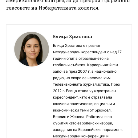
американския Конгрес, за да преброят формално
гласовете на Избирателната колегия.
Елица Христова
Елица Христова е признат
международен кореспондент с над 17
години опит в отразяването на
глобални събития. Кариерният ѝ път
започва през 2007 г. в национално
радио, но скоро се насочва към
телевизионната журналистика. През
2012 г. Елица става чуждестранен
кореспондент, като е отразявала
ключови политически, социални и
икономически теми от Брюксел,
Берлин и Женева. Работила е по
събития като европейски избори,
заседания на Европейския парламент,
международни конференции и