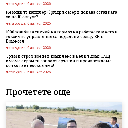
четвъртък, 6 август 2026
Немският канцлер Фридрих Мерц подава оставката
си на 10 август?
четвъртък, 6 август 2026
1000 жалби за случай на тормоз на работното място и
токсично управление са подадени срещу ЕК в
Брюксел!
четвъртък, 6 август 2026
Тръмп строи военен комплекс в Белия дом: САЩ
имаме огромен запас от оръжия и произвеждаме
колкото е необходимо!
четвъртък, 6 август 2026
Прочетете още