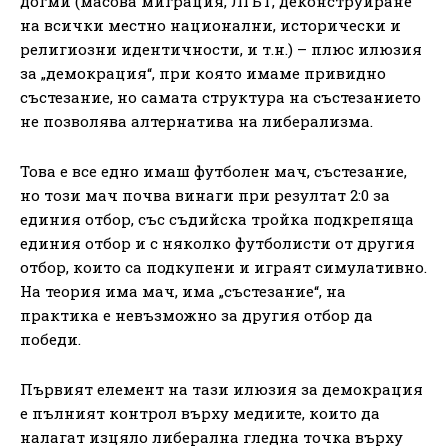
догми (масова миграция, ЛГБТ, деконструиране
на всички местно национални, исторически и
религиозни идентичности, и т.н.) – плюс илюзия
за „демокрация“, при която имаме привидно
състезание, но самата структура на състезанието
не позволява алтернатива на либерализма.
Това е все едно имаш футболен мач, състезание,
но този мач почва винаги при резултат 2:0 за
единия отбор, със съдийска тройка подкрепяща
единия отбор и с няколко футболисти от другия
отбор, които са подкупени и играят симулативно.
На теория има мач, има „състезание“, на
практика е невъзможно за другия отбор да
победи.
Първият елемент на тази илюзия за демокрация
е пълният контрол върху медиите, които да
налагат изцяло либерална гледна точка върху