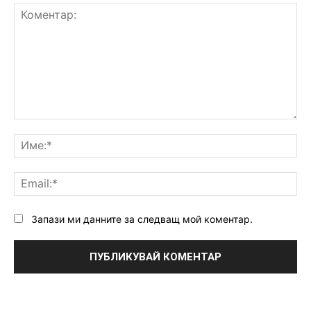
Коментар:
Им
Ema
Запази ми данните за следващ мой коментар.