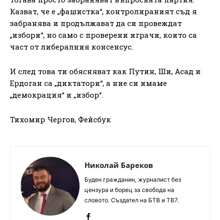
Казват, че е „фашистка“, контролираният съд я
забранява и продължават да си провеждат
„избори“, но само с проверени играчи, които са
част от либералния консенсус.
И след това ти обясняват как Путин, Ши, Асад и
Ердоган са „диктатори“, а ние си имаме
„демокрация“ и „избор“.
Тихомир Чергов, Фейсбук
Николай Бареков
Буден гражданин, журналист без
цензура и борец за свобода на
словото. Създател на БТВ и ТВ7.