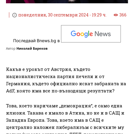
понеделник, 30 септември 2024 - 19:29 ч.
366
Последвай Bnews.bg в
Автор
Николай Бареков
Kaкъв е урокът от Австрия, където
националистическа партия печели и от
Германия, където официално искат забраната на
AdF, която има все по-възходящи резултати?
Това, което наричаме „демокрация“, е само една
илюзия. Такава е имало в Атина, но не и в САЩ и
Западна Европа. Това, което има в САЩ е
централно наложен либерализъм с всичките му