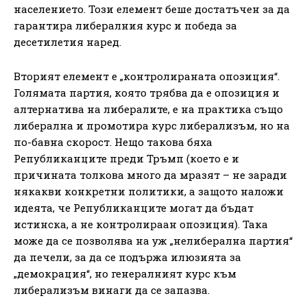
населението. Този елемент беше достатъчен за да
гарантира либералния курс и победа за
десетилетия наред.
Вторият елемент е „контролираната опозиция“.
Голямата партия, която трябва да е опозиция и
алтернатива на либералите, е на практика също
либерална и промотира курс либерализъм, но на
по-бавна скорост. Нещо такова бяха
Републиканците преди Тръмп (което е и
причината толкова много да мразят – не заради
някакви конкретни политики, а защото наложи
идеята, че Републиканците могат да бъдат
истинска, а не контролираан опозиция). Така
може да се позволява на уж „нелиберална партия“
да печели, за да се подържа илюзията за
„демокрация“, но генералният курс към
либерализъм винаги да се запазва.