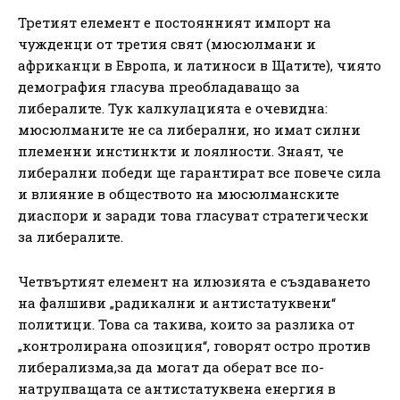
Третият елемент е постоянният импорт на
чужденци от третия свят (мюсюлмани и
африканци в Европа, и латиноси в Щатите), чиято
демография гласува преобладаващо за
либералите. Тук калкулацията е очевидна:
мюсюлманите не са либерални, но имат силни
племенни инстинкти и лоялности. Знаят, че
либерални победи ще гарантират все повече сила
и влияние в обществото на мюсюлманските
диаспори и заради това гласуват стратегически
за либералите.
Четвъртият елемент на илюзията е създаването
на фалшиви „радикални и антистатуквени“
политици. Това са такива, които за разлика от
„контролирана опозиция“, говорят остро против
либерализма,за да могат да оберат все по-
натрупващата се антистатуквена енергия в