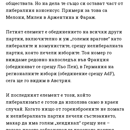
обществата. Но на дела те също си остават част от
либералния консенсус. Примери за това са
Мелони, Милеи в Аржентина и Фараж.
Петият елемент е обединението на всички други
партии, включително и уж „големи врагове“ като
либералите и комунистите, срещу нелибералната
партия, която печели изборите. Тоя номер го
виждаме редовно напоследък във Франция
(обединяват се срещу Льо Пен), в Германия на
регионалните избори (обединение срещу AdF),
сега ще го видим в Австрия.
И последният елемент е този, който
либерализмът е готов да използва само в краен
случай. Когато нищо от гореизброените не помага
и нелибералната партия печели състезанието,
макар да има голям „хендикап“ срещу нея –
тогава просто забраняват въпросната партия.