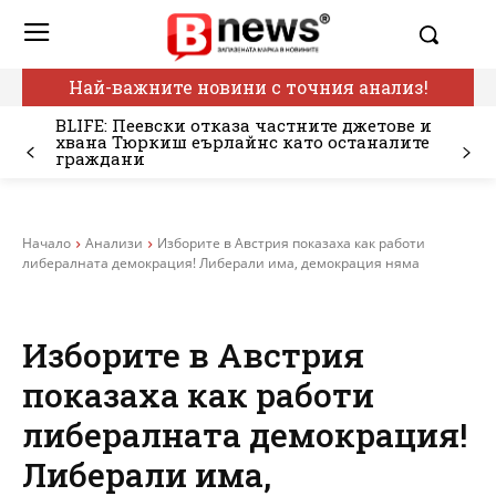
Най-важните новини с точния анализ!
BLIFE: Пеевски отказа частните джетове и
хвана Тюркиш еърлайнс като останалите
граждани
Начало
Анализи
Изборите в Австрия показаха как работи
либералната демокрация! Либерали има, демокрация няма
Изборите в Австрия
показаха как работи
либералната демокрация!
Либерали има,