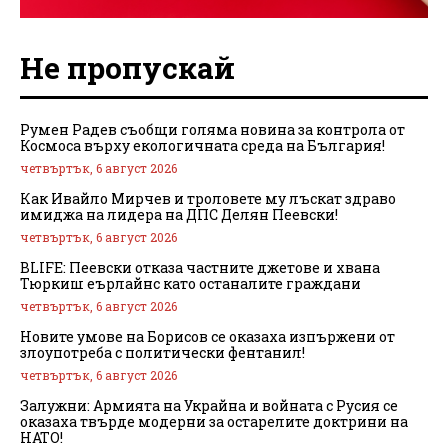
Не пропускай
Румен Радев съобщи голяма новина за контрола от
Космоса върху екологичната среда на България!
четвъртък, 6 август 2026
Как Ивайло Мирчев и троловете му лъскат здраво
имиджа на лидера на ДПС Делян Пеевски!
четвъртък, 6 август 2026
BLIFE: Пеевски отказа частните джетове и хвана
Тюркиш еърлайнс като останалите граждани
четвъртък, 6 август 2026
Новите умове на Борисов се оказаха изпържени от
злоупотреба с политически фентанил!
четвъртък, 6 август 2026
Залужни: Армията на Украйна и войната с Русия се
оказаха твърде модерни за остарелите доктрини на
НАТО!