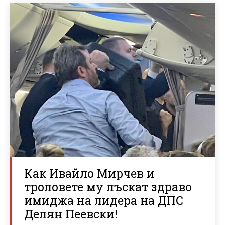
Как Ивайло Мирчев и
троловете му лъскат здраво
имиджа на лидера на ДПС
Делян Пеевски!