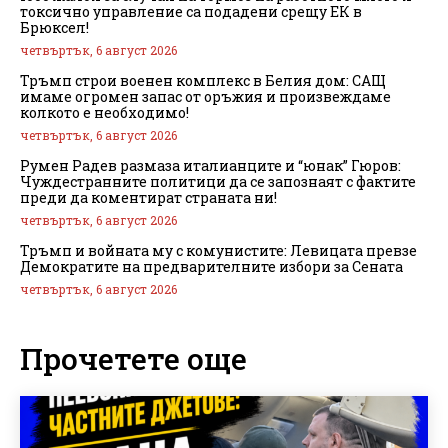
токсично управление са подадени срещу ЕК в
Брюксел!
четвъртък, 6 август 2026
Тръмп строи военен комплекс в Белия дом: САЩ
имаме огромен запас от оръжия и произвеждаме
колкото е необходимо!
четвъртък, 6 август 2026
Румен Радев размаза италианците и “юнак” Гюров:
Чуждестранните политици да се запознаят с фактите
преди да коментират страната ни!
четвъртък, 6 август 2026
Тръмп и войната му с комунистите: Левицата превзе
Демократите на предварителните избори за Сената
четвъртък, 6 август 2026
Прочетете още