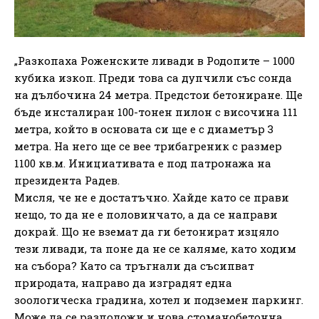
„Разкопаха Роженските ливади в Родопите – 1000
кубика изкоп. Преди това са дупчили със сонда
на дълбочина 24 метра. Предстои бетониране. Ще
бъде инсталиран 100-тонен пилон с височина 111
метра, който в основата си ще е с диаметър 3
метра. На него ще се вее трибагреник с размер
1100 кв.м. Инициативата е под патронажа на
президента Радев.
Мисля, че не е достатъчно. Хайде като се прави
нещо, то да не е половинчато, а да се направи
докрай. Що не вземат да ги бетонират изцяло
тези ливади, та поне да не се каляме, като ходим
на събора? Като са тръгнали да съсипват
природата, направо да изградят една
зоологическа градина, хотел и подземен паркинг.
Може да се разположи и нова стоманобетонна