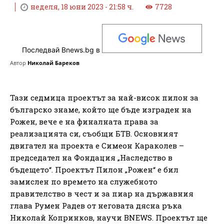
неделя, 18 юни 2023 - 21:58 ч.
7728
Последвай Bnews.bg в
Автор
Николай Бареков
Тази седмица проектът за най-висок пилон за
българско знаме, който ще бъде изграден на
Рожен, вече е на финалната права за
реализацията си, съобщи БТВ. Основният
двигател на проекта е Симеон Караколев –
председател на Фондация „Наследство в
бъдещето“. Проектът Пилон „Рожен“ е бил
замислен по времето на служебното
правителство в чест и за пиар на държавния
глава Румен Радев от неговата дясна ръка
Николай Копринков, научи BNEWS. Проектът ще