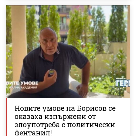
Новите умове на Борисов се
оказаха изпържени от
злоупотреба с политически
фентанил!