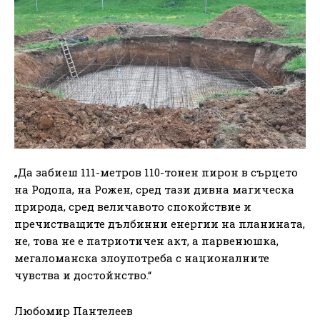
„Да забиеш 111-метров 110-тонен пирон в сърцето
на Родопа, на Рожен, сред тази дивна магическа
природа, сред величавото спокойствие и
пречистващите дълбинни енергии на планината,
не, това не е патриотичен акт, а парвенюшка,
мегаломанска злоупотреба с националните
чувства и достойнство.“
Любомир Пантелеев