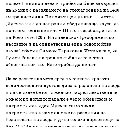
излезе 1 милион лева и трябва да бъде завършен
на 25 юни с развяването на трибагреника на 1430
метра височина. Пилонът ще е дълъг 111 метра.
„Идеята ни е да направим обединяваща кауза, да
почетем годишнините – 111 г. от освобождението
на Родопите, 120 г. Илинденско-Преображенско
въстание и да олицетворим една родолюбива
кауза“, обясни Симеон Караколев. Истината е, че
Румен Радев е патрон на събитието и това
обяснява всичко. Него трябва да питат.
Да се развее знамето сред чутовната красота
величествената пустош дивата родопска природа
и да се излее бетон и желязо насред девствените
Роженски поляни надали е умно обмислена и
патриотична идея. Идеята само звучи
патриотично, иначе си е жива разсипия на
Родопската природа и дива селска парвенющина.
Как МОСВ е дало разрешително е отделен въпрос,