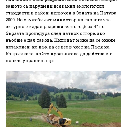
защото са нарушени всякакви екологични
стандарти в район, включен в Зоната на Натура
2000. Но служебният министър на екологията
сигурно е издал разрешителното „5 за 4“ по
бързата процедура след натиск отгоре, ако
въобще е дал такова. Пилонът може да се окаже
незаконен, но пък да се вее в чест на Пътя на
Копринката, който продължава да действа и с
новите управляващи.