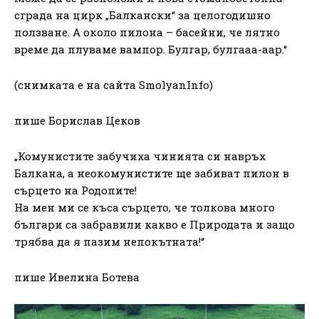
сграда на цирк „Балкански“ за целогодишно
ползване. А около пилона – басейни, че лятно
време да плуваме вампор. Булгар, булгааа-аар.“
(снимката е на сайта SmolyanInfo)
пише Борислав Цеков
„Комунистите забучиха чинията си навръх
Балкана, а неокомунистите ще забиват пилон в
сърцето на Родопите!
На мен ми се къса сърцето, че толкова много
българи са забравили какво е Природата и защо
трябва да я пазим непокътната!“
пише Ивелина Ботева