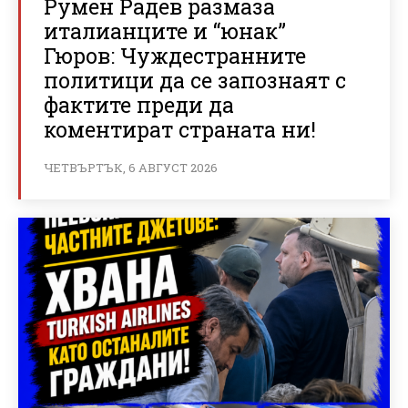
Румен Радев размаза
италианците и “юнак”
Гюров: Чуждестранните
политици да се запознаят с
фактите преди да
коментират страната ни!
ЧЕТВЪРТЪК, 6 АВГУСТ 2026