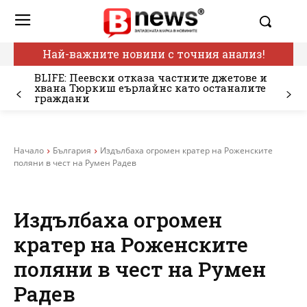
Най-важните новини с точния анализ!
BLIFE: Пеевски отказа частните джетове и
хвана Тюркиш еърлайнс като останалите
граждани
Начало
България
Издълбаха огромен кратер на Роженските
поляни в чест на Румен Радев
Издълбаха огромен
кратер на Роженските
поляни в чест на Румен
Радев