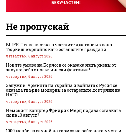
Не пропускай
BLIFE: Пеевски отказа частните джетове и хвана
Тюркиш еърлайнс като останалите граждани
четвъртък, 6 август 2026
Новите умове на Борисов се оказаха изпържени от
злоупотреба с политически фентанил!
четвъртък, 6 август 2026
Залужни: Армията на Украйна и войната с Русия се
оказаха твърде модерни за остарелите доктрини на
НАТО!
четвъртък, 6 август 2026
Немският канцлер Фридрих Мерц подава оставката
си на 10 август?
четвъртък, 6 август 2026
1000 жалби за случай на тормоз на работното място и