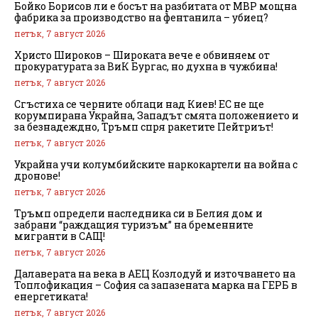
Бойко Борисов ли е босът на разбитата от МВР мощна
фабрика за производство на фентанила – убиец?
петък, 7 август 2026
Христо Широков – Широката вече е обвиняем от
прокуратурата за ВиК Бургас, но духна в чужбина!
петък, 7 август 2026
Сгъстиха се черните облаци над Киев! ЕС не ще
корумпирана Украйна, Западът смята положението и
за безнадеждно, Тръмп спря ракетите Пейтриът!
петък, 7 август 2026
Украйна учи колумбийските наркокартели на война с
дронове!
петък, 7 август 2026
Тръмп определи наследника си в Белия дом и
забрани “раждащия туризъм” на бременните
мигранти в САЩ!
петък, 7 август 2026
Далаверата на века в АЕЦ Козлодуй и източването на
Топлофикация – София са запазената марка на ГЕРБ в
енергетиката!
петък, 7 август 2026