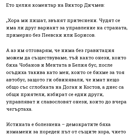
Ето целия коментар на Виктор Дичмев:
„Хора ми пишат, звънят притеснени. Чудят се
има ли друг вариант за управление на страната,
примерно без Пеевски или Борисов.
А аз им отговарям, че нима без гравитация
можем да съществуваме, тъй както онези, които
биха Чобанов и Ментата в Белия бус, после
осъдиха такива като мен, които се бихме за тоя
автобус, защото ги обвинявали, че имат нещо
общо със сглобката на Доган и Костов, а днес са
общи приятели, избират се едни други,
управляват и славословят онези, които до вчера
чегъртаха.
Истината е болезнена – демократите бяха
измамени за пореден път от същите хора, чието