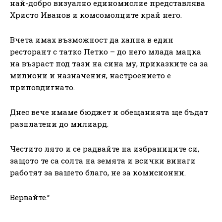
най-добро визуално единомислие представлява
Христо Иванов и комсомолците край него.
Вчета имах възможност да хапна в един
ресторант с татко Петко – до него млада мацка
на възраст под тази на сина му, приказките са за
милиони и назначения, настроението е
приповдигнато.
Днес вече имаме бюджет и обещанията ще бъдат
разплатени до милиард.
Честито лято и се радвайте на избраниците си,
защото те са солта на земята и всички винаги
работят за вашето благо, не за комисионни.
Вервайте.“