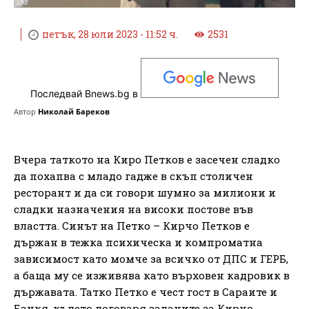
петък, 28 юли 2023 - 11:52 ч.
2531
Последвай Bnews.bg в
Автор
Николай Бареков
Вчера таткото на Киро Петков е засечен сладко
да похапва с младо гадже в скъп столичен
ресторант и да си говори шумно за милиони и
сладки назначения на високи постове във
властта. Синът на Петко – Кирчо Петков е
държан в тежка психическа и компроматна
зависимост като момче за всичко от ДПС и ГЕРБ,
а баща му се изживява като върховен кадровик в
държавата. Татко Петко е чест гост в Сараите и
Банкя, където договаря задачите за Кирчо