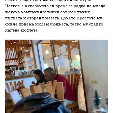
Петков, а в свобоното си време се радва на млада
женска компания и тежки софри с тънки
питиета и отбрани мезета. Докато Простото му
синче приема нощем бюджета, татко му сладко
нагъва кюфтета.