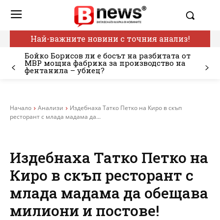
Най-важните новини с точния анализ!
Бойко Борисов ли е босът на разбитата от
МВР мощна фабрика за производство на
фентанила – убиец?
Начало
Анализи
Издебнаха Татко Петко на Киро в скъп
ресторант с млада мадама да...
Издебнаха Татко Петко на
Киро в скъп ресторант с
млада мадама да обещава
милиони и постове!