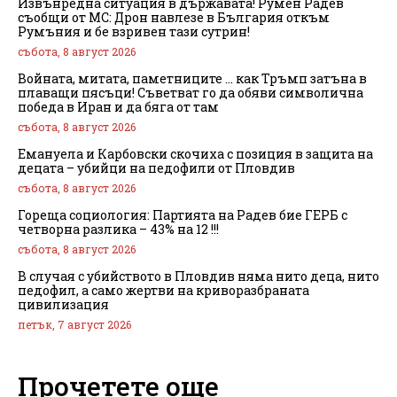
Извънредна ситуация в държавата! Румен Радев
съобщи от МС: Дрон навлезе в България откъм
Румъния и бе взривен тази сутрин!
събота, 8 август 2026
Войната, митата, паметниците … как Тръмп затъна в
плаващи пясъци! Съветват го да обяви символична
победа в Иран и да бяга от там
събота, 8 август 2026
Емануела и Карбовски скочиха с позиция в защита на
децата – убийци на педофили от Пловдив
събота, 8 август 2026
Гореща социология: Партията на Радев бие ГЕРБ с
четворна разлика – 43% на 12 !!!
събота, 8 август 2026
В случая с убийството в Пловдив няма нито деца, нито
педофил, а само жертви на криворазбраната
цивилизация
петък, 7 август 2026
Прочетете още