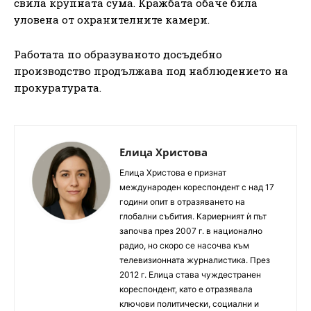
свила крупната сума. Кражбата обаче била
уловена от охранителните камери.
Работата по образуваното досъдебно
производство продължава под наблюдението на
прокуратурата.
Елица Христова
Елица Христова е признат
международен кореспондент с над 17
години опит в отразяването на
глобални събития. Кариерният ѝ път
започва през 2007 г. в национално
радио, но скоро се насочва към
телевизионната журналистика. През
2012 г. Елица става чуждестранен
кореспондент, като е отразявала
ключови политически, социални и