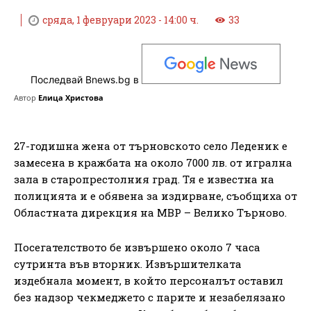
сряда, 1 февруари 2023 - 14:00 ч.
33
Последвай Bnews.bg в
Автор
Елица Христова
27-годишна жена от търновското село Леденик е
замесена в кражбата на около 7000 лв. от игрална
зала в старопрестолния град. Тя е известна на
полицията и е обявена за издирване, съобщиха от
Областната дирекция на МВР – Велико Търново.
Посегателството бе извършено около 7 часа
сутринта във вторник. Извършителката
издебнала момент, в който персоналът оставил
без надзор чекмеджето с парите и незабелязано