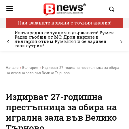
Най-важните новини с точния анализ!
Извънредна ситуация в държавата! Румен
Радев съобщи от МС: Дрон навлезе в
България откъм Румъния и бе взривен
тази сутрин!
Начало
България
Издирват 27-годишна престъпница за обира
на игрална зала във Велико Търново
Издирват 27-годишна
престъпница за обира на
игрална зала във Велико
Търново