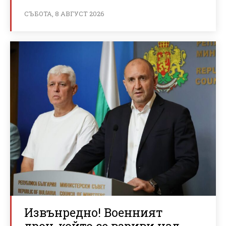
СЪБОТА, 8 АВГУСТ 2026
Извънредно! Военният
дрон, който се взриви над