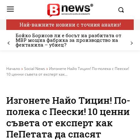
Най-важните новини с точния анализ!
Бойко Борисов ли е босът на разбитата от
МВР мощна фабрика за производство на
фентанила – убиец?
Начало
Social News
Изгонете Найо Тицин! По-полека с Пеески!
10 ценни съвета от експерт как...
Изгонете Найо Тицин! По-
полека с Пеески! 10 ценни
съвета от експерт как
ПеПетата да спасят