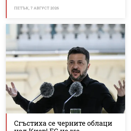
ПЕТЪК, 7 АВГУСТ 2026
Сгъстиха се черните облаци
над Киев! ЕС не ще