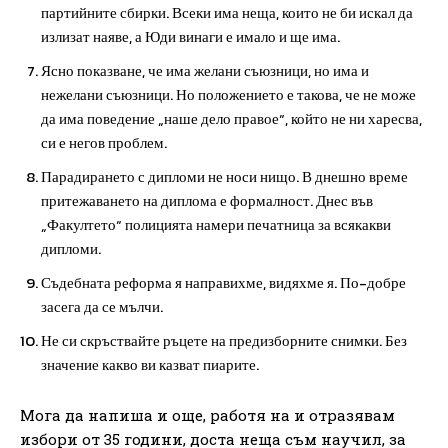
партийните сбирки. Всеки има неща, които не би искал да
излизат наяве, а Юди винаги е имало и ще има.
Ясно показване, че има желани съюзници, но има и
нежелани съюзници. Но положението е такова, че не може
да има поведение „наше дело правое“, който не ни харесва,
си е негов проблем.
Парадирането с дипломи не носи нищо. В днешно време
притежаването на диплома е формалност. Днес във
„Факултето“ полицията намери печатница за всякакви
дипломи.
Съдебната реформа я направихме, видяхме я. По-добре
засега да се мълчи.
Не си скръствайте ръцете на предизборните снимки. Без
значение какво ви казват пиарите.
Мога да напиша и още, работя на и отразявам
избори от 35 години, доста неща съм научил, за