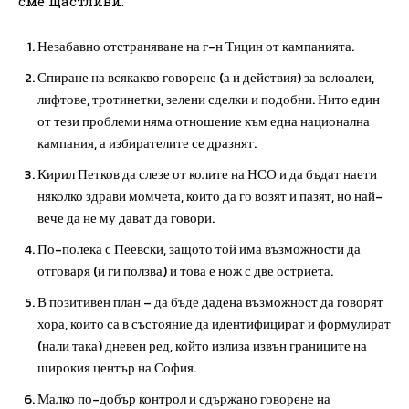
сме щастливи.
Незабавно отстраняване на г-н Тицин от кампанията.
Спиране на всякакво говорене (а и действия) за велоалеи,
лифтове, тротинетки, зелени сделки и подобни. Нито един
от тези проблеми няма отношение към една национална
кампания, а избирателите се дразнят.
Кирил Петков да слезе от колите на НСО и да бъдат наети
няколко здрави момчета, които да го возят и пазят, но най-
вече да не му дават да говори.
По-полека с Пеевски, защото той има възможности да
отговаря (и ги ползва) и това е нож с две остриета.
В позитивен план – да бъде дадена възможност да говорят
хора, които са в състояние да идентифицират и формулират
(нали така) дневен ред, който излиза извън границите на
широкия център на София.
Малко по-добър контрол и сдържано говорене на