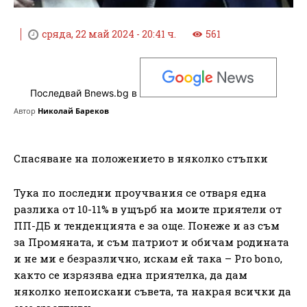
сряда, 22 май 2024 - 20:41 ч.
561
Последвай Bnews.bg в
Автор
Николай Бареков
Спасяване на положението в няколко стъпки
Тука по последни проучвания се отваря една
разлика от 10-11% в ущърб на моите приятели от
ПП-ДБ и тенденцията е за още. Понеже и аз съм
за Промяната, и съм патриот и обичам родината
и не ми е безразлично, искам ей така – Pro bono,
както се изрязява една приятелка, да дам
няколко непоискани съвета, та накрая всички да