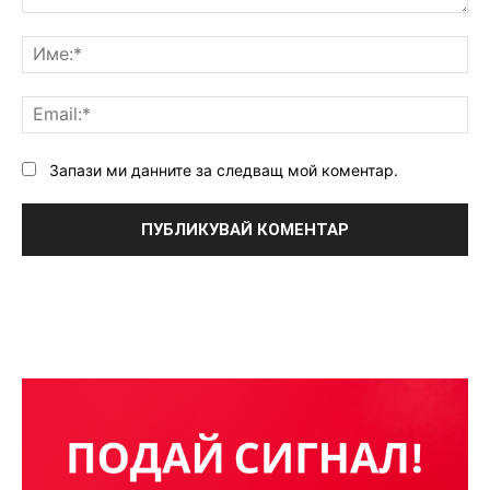
Коментар:
Им
Ema
Запази ми данните за следващ мой коментар.