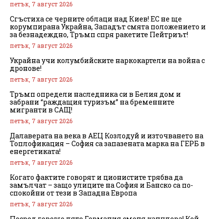
петък, 7 август 2026
Сгъстиха се черните облаци над Киев! ЕС не ще
корумпирана Украйна, Западът смята положението и
за безнадеждно, Тръмп спря ракетите Пейтриът!
петък, 7 август 2026
Украйна учи колумбийските наркокартели на война с
дронове!
петък, 7 август 2026
Тръмп определи наследника си в Белия дом и
забрани “раждащия туризъм” на бременните
мигранти в САЩ!
петък, 7 август 2026
Далаверата на века в АЕЦ Козлодуй и източването на
Топлофикация – София са запазената марка на ГЕРБ в
енергетиката!
петък, 7 август 2026
Когато фактите говорят и ционистите трябва да
замълчат – защо улиците на София и Банско са по-
спокойни от тези в Западна Европа
петък, 7 август 2026
Посред горещо лято Германия сменя канцлера! Кой