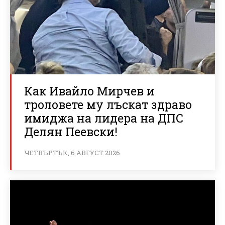
Как Ивайло Мирчев и
троловете му лъскат здраво
имиджа на лидера на ДПС
Делян Пеевски!
ЧЕТВЪРТЪК, 6 АВГУСТ 2026