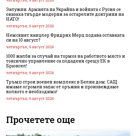
Залужни: Армията на Украйна и войната с Русия се
оказаха твърде модерни за остарелите доктрини на
НАТО!
четвъртък, 6 август 2026
Немският канцлер Фридрих Мерц подава оставката
си на 10 август?
четвъртък, 6 август 2026
1000 жалби за случай на тормоз на работното място и
токсично управление са подадени срещу ЕК в
Брюксел!
четвъртък, 6 август 2026
Тръмп строи военен комплекс в Белия дом: САЩ
имаме огромен запас от оръжия и произвеждаме
колкото е необходимо!
четвъртък, 6 август 2026
Прочетете още