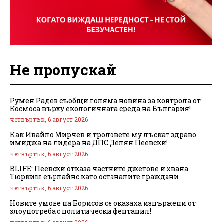
Не пропускай
Румен Радев съобщи голяма новина за контрола от
Космоса върху екологичната среда на България!
четвъртък, 6 август 2026
Как Ивайло Мирчев и троловете му лъскат здраво
имиджа на лидера на ДПС Делян Пеевски!
четвъртък, 6 август 2026
BLIFE: Пеевски отказа частните джетове и хвана
Тюркиш еърлайнс като останалите граждани
четвъртък, 6 август 2026
Новите умове на Борисов се оказаха изпържени от
злоупотреба с политически фентанил!
четвъртък, 6 август 2026