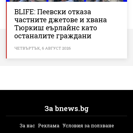
BLIFE: Пеевски отказа
частните джетове и хвана
Тюркиш еърлайнс като
останалите граждани
ЧЕТВЪРТЪК, 6 АВГУСТ 2026
За bnews.bg
За нас
Реклама
Условия за ползване