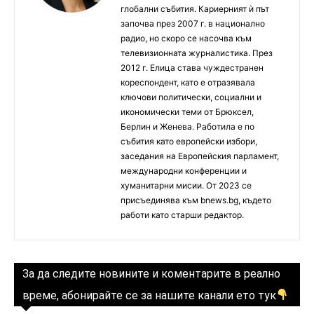
глобални събития. Кариерният ѝ път
започва през 2007 г. в национално
радио, но скоро се насочва към
телевизионната журналистика. През
2012 г. Елица става чуждестранен
кореспондент, като е отразявала
ключови политически, социални и
икономически теми от Брюксел,
Берлин и Женева. Работила е по
събития като европейски избори,
заседания на Европейския парламент,
международни конференции и
хуманитарни мисии. От 2023 се
присъединява към bnews.bg, където
работи като старши редактор.
За да следите новините и коментарите в реално
време, абонирайте се за нашите канали ето тук