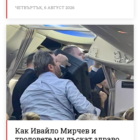
ЧЕТВЪРТЪК, 6 АВГУСТ 2026
Как Ивайло Мирчев и
троловете му лъскат здраво