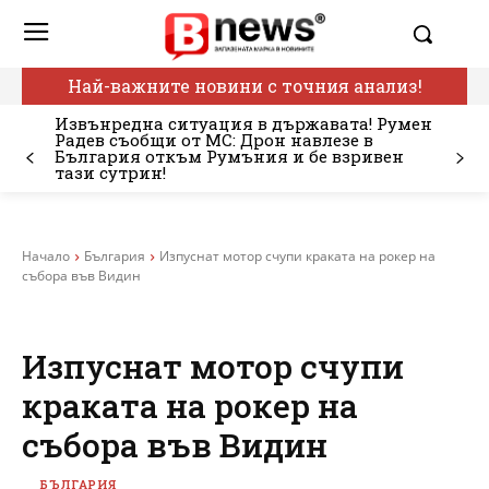
Най-важните новини с точния анализ!
Извънредна ситуация в държавата! Румен
Радев съобщи от МС: Дрон навлезе в
България откъм Румъния и бе взривен
тази сутрин!
Начало
България
Изпуснат мотор счупи краката на рокер на
събора във Видин
Изпуснат мотор счупи
краката на рокер на
събора във Видин
БЪЛГАРИЯ