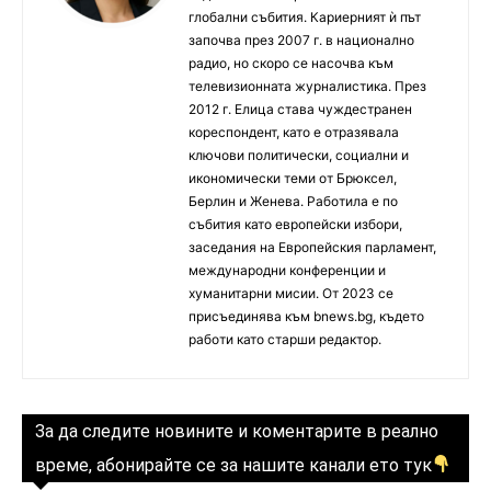
глобални събития. Кариерният ѝ път
започва през 2007 г. в национално
радио, но скоро се насочва към
телевизионната журналистика. През
2012 г. Елица става чуждестранен
кореспондент, като е отразявала
ключови политически, социални и
икономически теми от Брюксел,
Берлин и Женева. Работила е по
събития като европейски избори,
заседания на Европейския парламент,
международни конференции и
хуманитарни мисии. От 2023 се
присъединява към bnews.bg, където
работи като старши редактор.
За да следите новините и коментарите в реално
време, абонирайте се за нашите канали ето тук