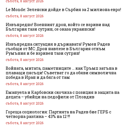
събота, 8 август 2026
Le Monde: Зеленски дойде в Сърбия за 2 милиона евро!
събота, 8 август 2026
Извънредно! Военният дрон, който се взриви над
България тази сутрин, се оказа украински!
събота, 8 август 2026
Извънредна ситуация в държавата! Румен Радев
съобщи от МС: Дрон навлезе в България откъм
Румъния и бе взривен тази сутрин!
събота, 8 август 2026
Войната, митата, паметниците … как Тръмп затъна в
плаващи пясъци! Съветват го да обяви символична
победа в Иран и да бяга от там
събота, 8 август 2026
Емануела и Карбовски скочиха с позиция в защита на
децата – убийци на педофили от Пловдив
събота, 8 август 2026
Гореща социология: Партията на Радев бие ГЕРБ с
четворна разлика – 43% на 12 !!!
събота, 8 август 2026