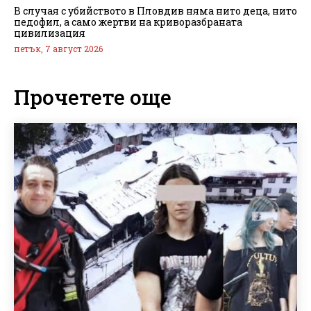
В случая с убийството в Пловдив няма нито деца, нито
педофил, а само жертви на криворазбраната
цивилизация
петък, 7 август 2026
Прочетете още