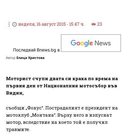
неделя, 16 август 2015 - 15:47 ч.
23
Последвай Bnews.bg в
Автор
Елица Христова
Моторист счупи двата си крака по врема на
първия ден от Националния мотосъбор във
Видин,
съобщи „Фокус“. Пострадалият е президент на
мотоклуб „Монтана“. Върху него в изпуснат
мотор, вследствие на което той е получил
травмите.