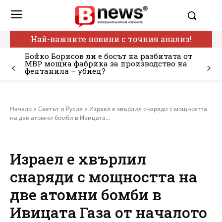
Най-важните новини с точния анализ!
Бойко Борисов ли е босът на разбитата от
МВР мощна фабрика за производство на
фентанила – убиец?
Начало
Светът и Русия
Израел е хвърлил снаряди с мощността
на две атомни бомби в Ивицата...
Израел е хвърлил
снаряди с мощността на
две атомни бомби в
Ивицата Газа от началото