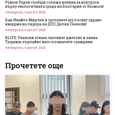
Румен Радев съобщи голяма новина за контрола
върху екологичната среда на България от Космоса!
четвъртък, 6 август 2026
Как Ивайло Мирчев и троловете му лъскат здраво
имиджа на лидера на ДПС Делян Пеевски!
четвъртък, 6 август 2026
BLIFE: Пеевски отказа частните джетове и хвана
Тюркиш еърлайнс като останалите граждани
четвъртък, 6 август 2026
Прочетете още