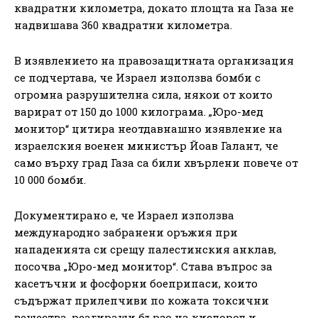
квадратни километра, докато площта на Газа не
надвишава 360 квадратни километра.
В изявлението на правозащитната организация
се подчертава, че Израел използва бомби с
огромна разрушителна сила, някои от които
варират от 150 до 1000 килограма. „Юро-мед
монитор“ цитира неотдавнашно изявление на
израелския военен министър Йоав Галант, че
само върху град Газа са били хвърлени повече от
10 000 бомби.
Документирано е, че Израел използва
международно забранени оръжия при
нападенията си срещу палестинския анклав,
посочва „Юро-мед монитор“. Става въпрос за
касетъчни и фосфорни боеприпаси, които
съдържат прилепчиви по кожата токсични
вещества, реагиращи бързо на кислород и