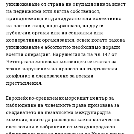
унищожаване от страна на окупационната власт
на недвижима или лична собственост,
принадлежаща индивидуално или колективно
на частни лица, на държавата, на други
публични органи или на социални или
кооперативни организации, освен когато такова
унищожаване е абсолютно необходимо поради
военни операции“. Нарушенията на чл. 147 от
Четвъртата женевска конвенция се считат за
тежки нарушения на правото на въоръжения
конфликт и следователно за военни
престъпления.
Европейско-средиземноморският център за
наблюдение на човешките права призовава за
създаването на независима международна
комисия, която да разследва какво количество
експлозиви и забранени от международната
общност оръжия са използвани от Израел срещу