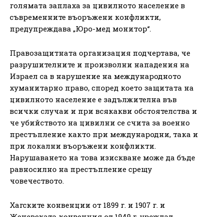
голямата заплаха за цивилното население в
съвременните въоръжени конфликти,
предупреждава „Юро-мед монитор“.
Правозащитната организация подчертава, че
разрушителните и произволни нападения на
Израел са в нарушение на международното
хуманитарно право, според което защитата на
цивилното население е задължителна във
всички случаи и при всякакви обстоятелства и
че убийството на цивилни се счита за военно
престъпление както при международни, така и
при локални въоръжени конфликти.
Нарушаването на това изискване може да бъде
равносилно на престъпление срещу
човечеството.
Хагските конвенции от 1899 г. и 1907 г. и
Женевската конвенция от 1949 г. уреждат