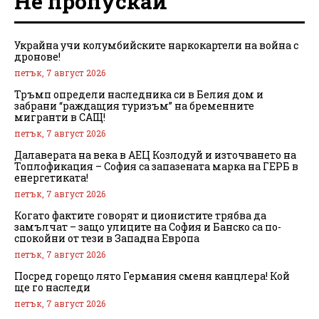
Не пропускай
Украйна учи колумбийските наркокартели на война с
дронове!
петък, 7 август 2026
Тръмп определи наследника си в Белия дом и
забрани “раждащия туризъм” на бременните
мигранти в САЩ!
петък, 7 август 2026
Далаверата на века в АЕЦ Козлодуй и източването на
Топлофикация – София са запазената марка на ГЕРБ в
енергетиката!
петък, 7 август 2026
Когато фактите говорят и ционистите трябва да
замълчат – защо улиците на София и Банско са по-
спокойни от тези в Западна Европа
петък, 7 август 2026
Посред горещо лято Германия сменя канцлера! Кой
ще го наследи
петък, 7 август 2026