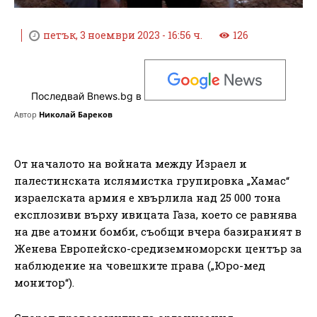
петък, 3 ноември 2023 - 16:56 ч.
126
Последвай Bnews.bg в
Автор
Николай Бареков
От началото на войната между Израел и
палестинската ислямистка групировка „Хамас“
израелската армия е хвърлила над 25 000 тона
експлозиви върху ивицата Газа, което се равнява
на две атомни бомби, съобщи вчера базираният в
Женева Европейско-средиземноморски център за
наблюдение на човешките права („Юро-мед
монитор“).