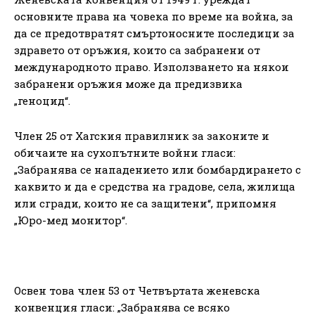
основните права на човека по време на война, за
да се предотвратят смъртоносните последици за
здравето от оръжия, които са забранени от
международното право. Използването на някои
забранени оръжия може да предизвика
„геноцид“.
Член 25 от Хагския правилник за законите и
обичаите на сухопътните войни гласи:
„Забранява се нападението или бомбардирането с
каквито и да е средства на градове, села, жилища
или сгради, които не са защитени“, припомня
„Юро-мед монитор“.
Освен това член 53 от Четвъртата женевска
конвенция гласи: „Забранява се всяко