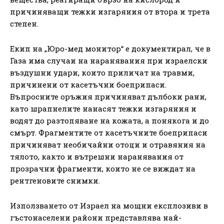
причиняващи тежки изгаряния от втора и трета
степен.
Екип на „Юро-мед монитор“ е документирал, че в
Газа има случаи на наранявания при израелски
въздушни удари, които приличат на травми,
причинени от касетъчни боеприпаси.
Въпросните оръжия причиняват дълбоки рани,
като шрапнелите нанасят тежки изгаряния и
водят до разтопяване на кожата, а понякога и до
смърт. Фрагментите от касетъчните боеприпаси
причиняват необичайни отоци и отравяния на
тялото, както и вътрешни наранявания от
прозрачни фрагменти, които не се виждат на
рентгеновите снимки.
Използването от Израел на мощни експлозиви в
гъстонаселени райони представлява най-