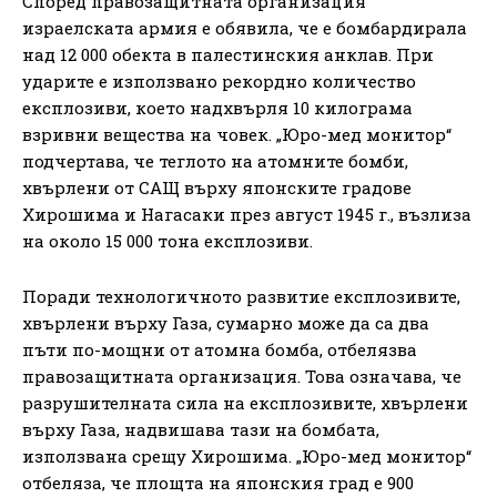
Според правозащитната организация
израелската армия е обявила, че е бомбардирала
над 12 000 обекта в палестинския анклав. При
ударите е използвано рекордно количество
експлозиви, което надхвърля 10 килограма
взривни вещества на човек. „Юро-мед монитор“
подчертава, че теглото на атомните бомби,
хвърлени от САЩ върху японските градове
Хирошима и Нагасаки през август 1945 г., възлиза
на около 15 000 тона експлозиви.
Поради технологичното развитие експлозивите,
хвърлени върху Газа, сумарно може да са два
пъти по-мощни от атомна бомба, отбелязва
правозащитната организация. Това означава, че
разрушителната сила на експлозивите, хвърлени
върху Газа, надвишава тази на бомбата,
използвана срещу Хирошима. „Юро-мед монитор“
отбеляза, че площта на японския град е 900