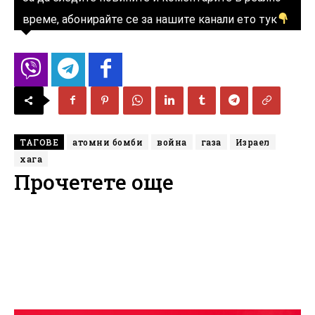
време, абонирайте се за нашите канали ето тук
ТАГОВЕ
атомни бомби
война
газа
Израел
хага
Прочетете още