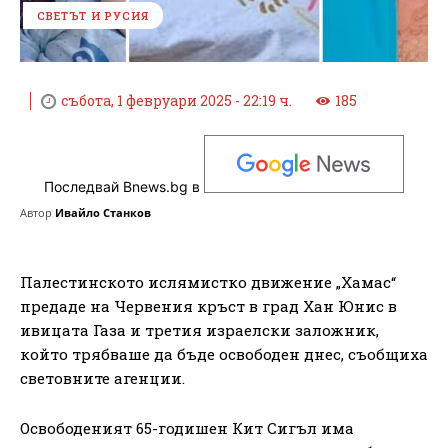
СВЕТЪТ И РУСИЯ
събота, 1 февруари 2025 - 22:19 ч.
185
Последвай Bnews.bg в
Автор
Ивайло Станков
Палестинското ислямистко движение „Хамас“
предаде на Червения кръст в град Хан Юнис в
ивицата Газа и третия израелски заложник,
който трябваше да бъде освободен днес, съобщиха
световните агенции.
Освободеният 65-годишен Кит Сигъл има