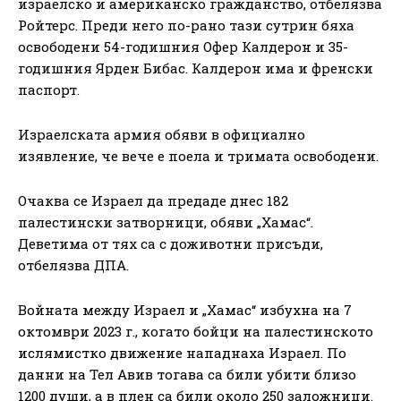
израелско и американско гражданство, отбелязва
Ройтерс. Преди него по-рано тази сутрин бяха
освободени 54-годишния Офер Калдерон и 35-
годишния Ярден Бибас. Калдерон има и френски
паспорт.
Израелската армия обяви в официално
изявление, че вече е поела и тримата освободени.
Очаква се Израел да предаде днес 182
палестински затворници, обяви „Хамас“.
Деветима от тях са с доживотни присъди,
отбелязва ДПА.
Войната между Израел и „Хамас“ избухна на 7
октомври 2023 г., когато бойци на палестинското
ислямистко движение нападнаха Израел. По
данни на Тел Авив тогава са били убити близо
1200 души, а в плен са били около 250 заложници.