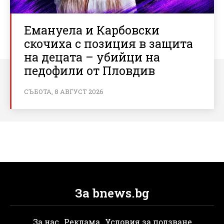
Емануела и Карбовски
скочиха с позиция в защита
на децата – убийци на
педофили от Пловдив
СЪБОТА, 8 АВГУСТ 2026
За bnews.bg
За нас
Реклама
Условия за ползване