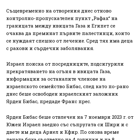
Същевременно на отворения днес отново
контролно-пропускателен пункт „Рафах“ на
границата между ивицата Газа и Египет се
очаква да преминат първите палестинци, които
се нуждаят спешно от лечение. Сред тях има деца
с ракови и сърдечни заболявания.
Израел поиска от посредниците, подсигурили
прекратяването на огъня в ивицата Газа,
информации за останалите членове на
израелското семейство Бибас, след като по-рано
днес беше освободен израелският заложник
Ярден Бибас, предаде Франс прес.
Ярден Бибас беше отвлечен на 7 ноември 2023 г. от
Южен Израел заедно със съпругата си Шири и с
двете им деца Ариел и Кфир. По онова време
децата бяха съответно на 4 годинки и на 8