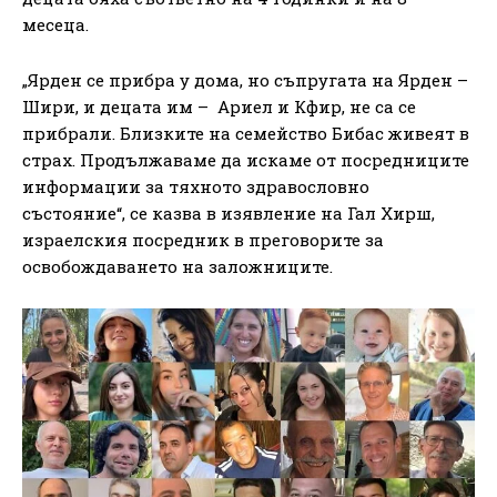
месеца.
„Ярден се прибра у дома, но съпругата на Ярден –
Шири, и децата им – Ариел и Кфир, не са се
прибрали. Близките на семейство Бибас живеят в
страх. Продължаваме да искаме от посредниците
информации за тяхното здравословно
състояние“, се казва в изявление на Гал Хирш,
израелския посредник в преговорите за
освобождаването на заложниците.