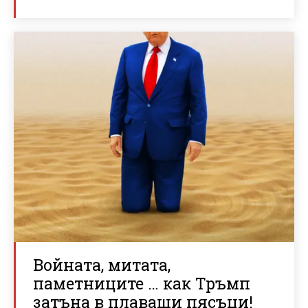
Войната, митата,
паметниците … как Тръмп
затъна в плаващи пясъци!