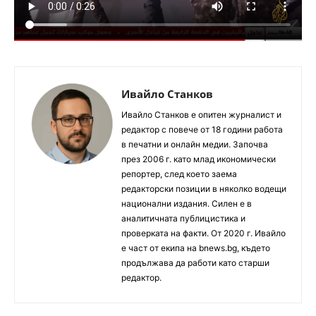
Ивайло Станков
Ивайло Станков е опитен журналист и
редактор с повече от 18 години работа
в печатни и онлайн медии. Започва
през 2006 г. като млад икономически
репортер, след което заема
редакторски позиции в няколко водещи
национални издания. Силен е в
аналитичната публицистика и
проверката на факти. От 2020 г. Ивайло
е част от екипа на bnews.bg, където
продължава да работи като старши
редактор.