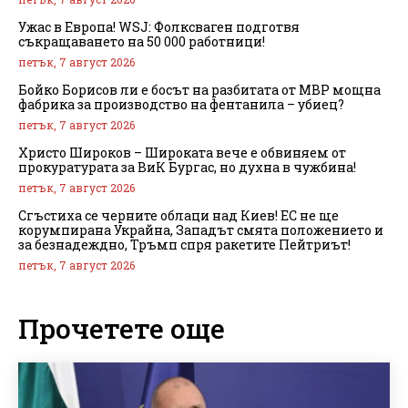
Ужас в Европа! WSJ: Фолксваген подготвя
съкращаването на 50 000 работници!
петък, 7 август 2026
Бойко Борисов ли е босът на разбитата от МВР мощна
фабрика за производство на фентанила – убиец?
петък, 7 август 2026
Христо Широков – Широката вече е обвиняем от
прокуратурата за ВиК Бургас, но духна в чужбина!
петък, 7 август 2026
Сгъстиха се черните облаци над Киев! ЕС не ще
корумпирана Украйна, Западът смята положението и
за безнадеждно, Тръмп спря ракетите Пейтриът!
петък, 7 август 2026
Прочетете още