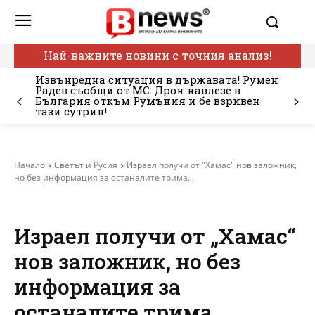
Най-важните новини с точния анализ!
Извънредна ситуация в държавата! Румен
Радев съобщи от МС: Дрон навлезе в
България откъм Румъния и бе взривен
тази сутрин!
Начало
Светът и Русия
Израел получи от "Хамас" нов заложник,
но без информация за останалите трима...
Израел получи от „Хамас“
нов заложник, но без
информация за
останалите трима