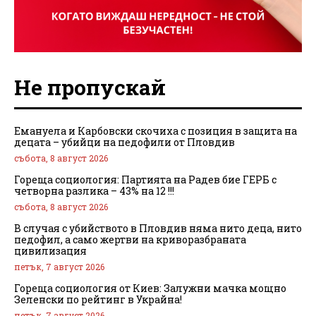
Не пропускай
Емануела и Карбовски скочиха с позиция в защита на
децата – убийци на педофили от Пловдив
събота, 8 август 2026
Гореща социология: Партията на Радев бие ГЕРБ с
четворна разлика – 43% на 12 !!!
събота, 8 август 2026
В случая с убийството в Пловдив няма нито деца, нито
педофил, а само жертви на криворазбраната
цивилизация
петък, 7 август 2026
Гореща социология от Киев: Залужни мачка мощно
Зеленски по рейтинг в Украйна!
петък, 7 август 2026