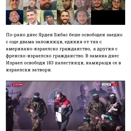
По-рано днес Ярден Бибас беше освободен заедно
с още двама заложници, единия от тях с
американо-израелско гражданство, а другия с
френско-израелско гражданство. В замяна днес
Израел освободи 183 палестинци, намиращи се в
израелски затвори.