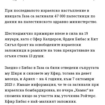
При последвалото израелско настъпление в
ивицата Газа са загинали 47 000 палестинци по
данни на палестинското здравно министерство.
Шестседмично примирие влезе в сила на 19
януари, като с Офер Калдерон, Ярден Бибас и Кит
Сигъл броят на освободените израелски
заложници в рамките на това прекратяване на
огъня стана 13 души.
Заедно с Бибас в Газа са били отведени съпругата
му Шири и синовете му Кфир, тогава на девет
месеца, и Ариел – на 4 години, към 7 октомври
2023 г. Имаше информация, че те са загинали при
израелска бомбардировка, но вчера „Хамас“ не
спомена нищо за участта им, уточнява Ройтерс.
Кфир Бибас е най-малкият заложник.