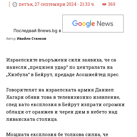
петък, 27 септември 2024 - 21:33 ч.
369
Последвай Bnews.bg в
Автор
Ивайло Станков
Израелските въоръжени сили заявиха, че са
нанесли „прецизен удар“ по централата на
„Хизбула“ в Бейрут, предаде Асошиейтед прес.
Говорителят на израелската армия Даниел
Хагари обяви това в телевизионно изявление,
след като експлозия в Бейрут изпрати огромни
облаци от оранжев и черен дим в небето над
ливанската столица.
Мощната експлозия бе толкова силна, че