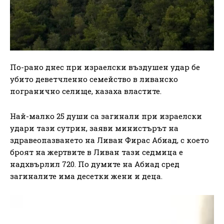
По-рано днес при израелски въздушен удар бе
убито деветчленно семейство в ливанско
погранично селище, казаха властите.
Най-малко 25 души са загинали при израелски
удари тази сутрин, заяви министърът на
здравеопазването на Ливан Фирас Абиад, с което
броят на жертвите в Ливан тази седмица е
надхвърлил 720. По думите на Абиад сред
загиналите има десетки жени и деца.