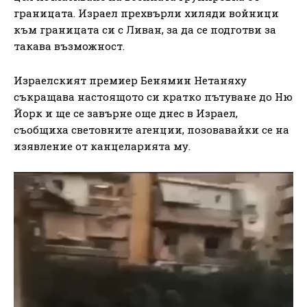
границата. Израел прехвърли хиляди войници
към границата си с Ливан, за да се подготви за
такава възможност.
Израелският премиер Бенямин Нетаняху
съкращава настоящото си кратко пътуване до Ню
Йорк и ще се завърне още днес в Израел,
съобщиха световните агенции, позовавайки се на
изявление от канцеларията му.