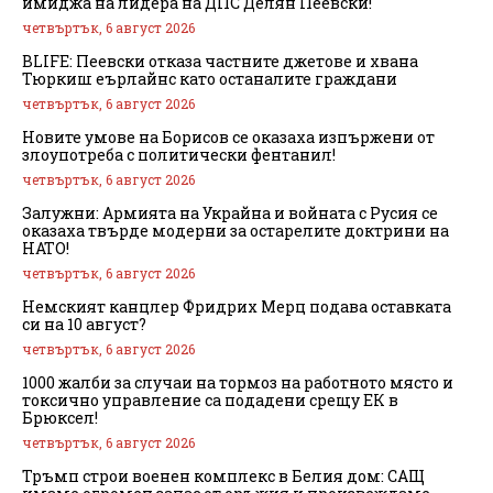
имиджа на лидера на ДПС Делян Пеевски!
четвъртък, 6 август 2026
BLIFE: Пеевски отказа частните джетове и хвана
Тюркиш еърлайнс като останалите граждани
четвъртък, 6 август 2026
Новите умове на Борисов се оказаха изпържени от
злоупотреба с политически фентанил!
четвъртък, 6 август 2026
Залужни: Армията на Украйна и войната с Русия се
оказаха твърде модерни за остарелите доктрини на
НАТО!
четвъртък, 6 август 2026
Немският канцлер Фридрих Мерц подава оставката
си на 10 август?
четвъртък, 6 август 2026
1000 жалби за случаи на тормоз на работното място и
токсично управление са подадени срещу ЕК в
Брюксел!
четвъртък, 6 август 2026
Тръмп строи военен комплекс в Белия дом: САЩ