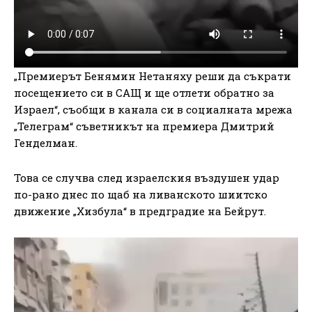
„Премиерът Бенямин Нетаняху реши да съкрати
посещението си в САЩ и ще отлети обратно за
Израел“, съобщи в канала си в социалната мрежа
„Телеграм“ съветникът на премиера Дмитрий
Генделман.
Това се случва след израелския въздушен удар
по-рано днес по щаб на ливанското шиитско
движение „Хизбула“ в предградие на Бейрут.