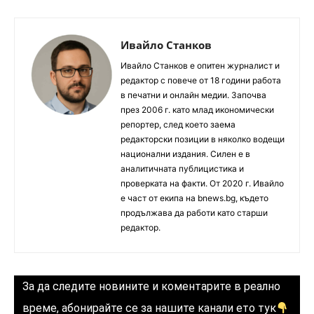
Ивайло Станков
Ивайло Станков е опитен журналист и
редактор с повече от 18 години работа
в печатни и онлайн медии. Започва
през 2006 г. като млад икономически
репортер, след което заема
редакторски позиции в няколко водещи
национални издания. Силен е в
аналитичната публицистика и
проверката на факти. От 2020 г. Ивайло
е част от екипа на bnews.bg, където
продължава да работи като старши
редактор.
За да следите новините и коментарите в реално
време, абонирайте се за нашите канали ето тук