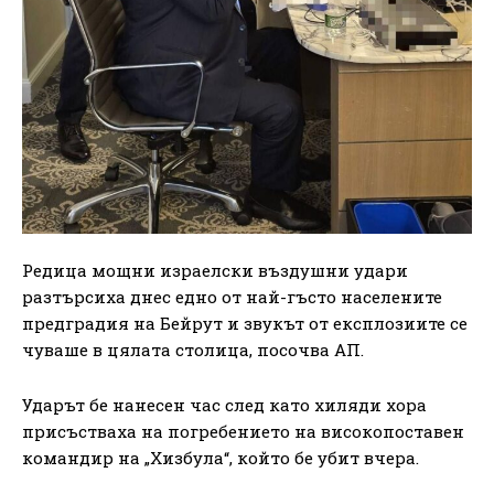
Редица мощни израелски въздушни удари
разтърсиха днес едно от най-гъсто населените
предградия на Бейрут и звукът от експлозиите се
чуваше в цялата столица, посочва АП.
Ударът бе нанесен час след като хиляди хора
присъстваха на погребението на високопоставен
командир на „Хизбула“, който бе убит вчера.