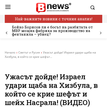
Най-важните новини с точния анализ!
Бойко Борисов ли е босът на разбитата от
МВР мощна фабрика за производство на
фентанила – убиец?
Начало
Светът и Русия
Ужасът дойде! Израел удари щаба на
Хизбула, в който се крие шефът...
Ужасът дойде! Израел
удари щаба на Хизбула, в
който се крие шефът и
шейх Насрала! (ВИДЕО)