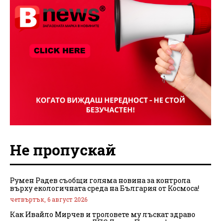
Не пропускай
Румен Радев съобщи голяма новина за контрола
върху екологичната среда на България от Космоса!
четвъртък, 6 август 2026
Как Ивайло Мирчев и троловете му лъскат здраво