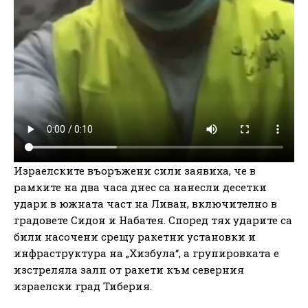
Израелските въоръжени сили заявиха, че в
рамките на два часа днес са нанесли десетки
удари в южната част на Ливан, включително в
градовете Сидон и Набатея. Според тях ударите са
били насочени срещу ракетни установки и
инфраструктура на „Хизбула“, а групировката е
изстреляла залп от ракети към северния
израелски град Тиберия.