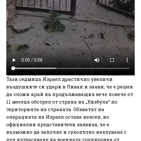
Тази седмица Израел драстично увеличи
въздушните си удари в Ливан и заяви, че е решен
да сложи край на продължаващия вече повече от
11 месеца обстрел от страна на „Хизбула“ по
територията на страната. Обхватът на
операцията на Израел остава неясен, но
официални представители заявиха, че е
възможно да започне и сухопътно нахлуване с
цел изтласкване на военната групировка от