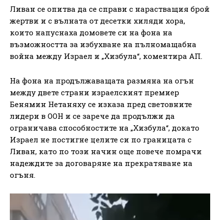
Ливан се опитва да се справи с нарастващия брой
жертви и с вълната от десетки хиляди хора,
които напуснаха домовете си на фона на
възможността за избухване на пълномащабна
война между Израел и „Хизбула“, коментира АП.
На фона на продължаващата размяна на огън
между двете страни израелският премиер
Бенямин Нетаняху се изказа пред световните
лидери в ООН и се зарече да продължи да
ограничава способностите на „Хизбула“, докато
Израел не постигне целите си по границата с
Ливан, като по този начин още повече помрачи
надеждите за договаряне на прекратяване на
огъня.