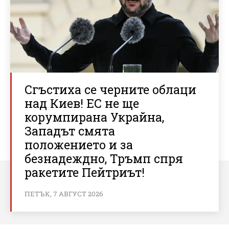
Сгъстиха се черните облаци
над Киев! ЕС не ще
корумпирана Украйна,
Западът смята
положението и за
безнадеждно, Тръмп спря
ракетите Пейтриът!
ПЕТЪК, 7 АВГУСТ 2026