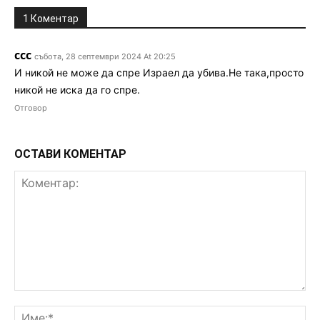
1 Коментар
ссс
събота, 28 септември 2024 At 20:25
И никой не може да спре Израел да убива.Не така,просто
никой не иска да го спре.
Отговор
ОСТАВИ КОМЕНТАР
Коментар:
Им