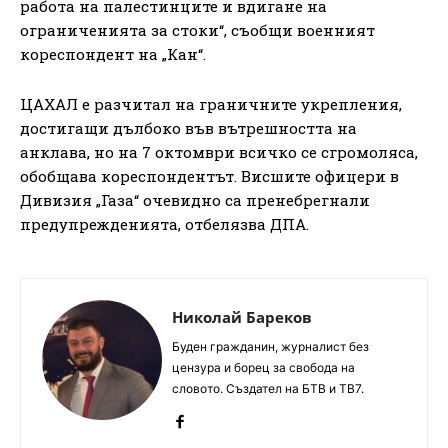
работа на палестинците и вдигане на
ограниченията за стоки“, съобщи военният
кореспондент на „Кан“.
ЦАХАЛ е разчитал на граничните укрепления,
достигащи дълбоко във вътрешността на
анклава, но на 7 октомври всичко се сгромоляса,
обобщава кореспондентът. Висшите офицери в
Дивизия „Газа“ очевидно са пренебрегнали
предупрежденията, отбелязва ДПА.
Николай Бареков
Буден гражданин, журналист без
цензура и борец за свобода на
словото. Създател на БТВ и ТВ7.