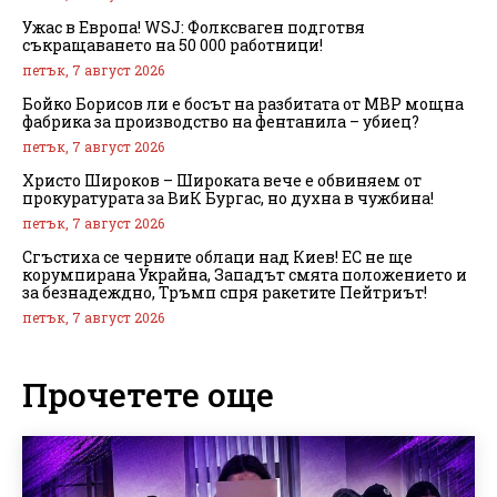
Ужас в Европа! WSJ: Фолксваген подготвя
съкращаването на 50 000 работници!
петък, 7 август 2026
Бойко Борисов ли е босът на разбитата от МВР мощна
фабрика за производство на фентанила – убиец?
петък, 7 август 2026
Христо Широков – Широката вече е обвиняем от
прокуратурата за ВиК Бургас, но духна в чужбина!
петък, 7 август 2026
Сгъстиха се черните облаци над Киев! ЕС не ще
корумпирана Украйна, Западът смята положението и
за безнадеждно, Тръмп спря ракетите Пейтриът!
петък, 7 август 2026
Прочетете още