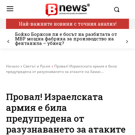
Най-важните новини с точния анализ!
Бойко Борисов ли е босът на разбитата от
МВР мощна фабрика за производство на
фентанила – убиец?
Начало
Светът и Русия
Провал! Израелската армия е била
предупредена от разузнаването за атаките на Хамас...
Провал! Израелската
армия е била
предупредена от
разузнаването за атаките