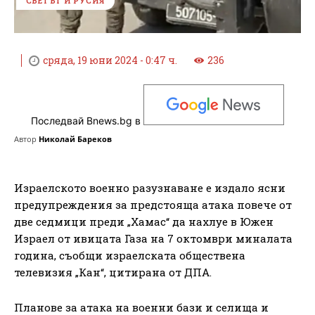
СВЕТЪТ И РУСИЯ
сряда, 19 юни 2024 - 0:47 ч.
236
Последвай Bnews.bg в
Автор
Николай Бареков
Израелското военно разузнаване е издало ясни
предупреждения за предстояща атака повече от
две седмици преди „Хамас“ да нахлуе в Южен
Израел от ивицата Газа на 7 октомври миналата
година, съобщи израелската обществена
телевизия „Кан“, цитирана от ДПА.
Планове за атака на военни бази и селища и