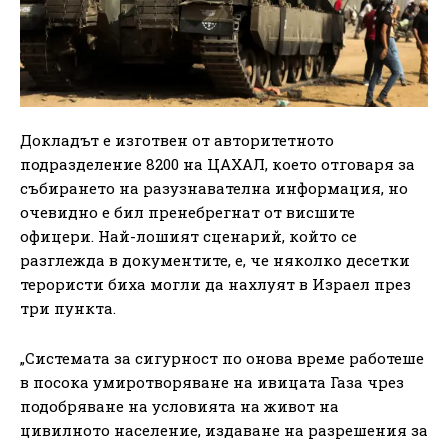
Докладът е изготвен от авторитетното
подразделение 8200 на ЦАХАЛ, което отговаря за
събирането на разузнавателна информация, но
очевидно е бил пренебрегнат от висшите
офицери. Най-лошият сценарий, който се
разглежда в документите, е, че няколко десетки
терористи биха могли да нахлуят в Израел през
три пункта.
„Системата за сигурност по онова време работеше
в посока умиротворяване на ивицата Газа чрез
подобряване на условията на живот на
цивилното население, издаване на разрешения за