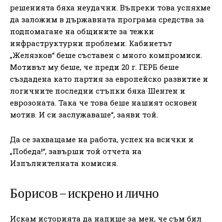
решенията бяха неудачни. Въпреки това успяхме
да заложим в държавната програма средства за
подпомагане на общините за тежки
инфраструктурни проблеми. Кабинетът
„Желязков“ беше съставен с много компромиси.
Мотивът му беше, че преди 20 г. ГЕРБ беше
създадена като партия за европейско развитие и
логичните последни стъпки бяха Шенген и
еврозоната. Така че това беше нашият основен
мотив. И си заслужаваше“, заяви той.
Да се захващаме на работа, успех на всички и
„Победа!“, завърши той отчета на
Изпълнителната комисия.
Борисов – искрено и лично
Искам историята да напише за мен, че съм бил