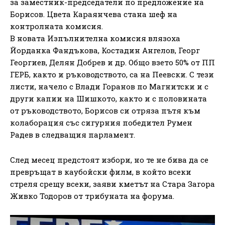
за заместник-председатели по предложение на
Борисов. Цвета Караянчева стана шеф на
контролната комисия.
В новата Изпълнителна комисия влязоха
Йорданка Фандъкова, Костадин Ангелов, Георг
Георгиев, Делян Добрев и др. Общо взето 50% от ПП
ГЕРБ, както и ръководството, са на Пеевски. С тези
листи, начело с Влади Горанов по Магнитски и с
други капии на Шишкото, както и с половината
от ръководството, Борисов си отряза пътя към
колаборация със сигурния победител Румен
Радев в следващия парламент.
След месец предстоят избори, но те не бива да се
превръщат в каубойски филм, в който всеки
стреля срещу всеки, заяви кметът на Стара Загора
Живко Тодоров от трибуната на форума.