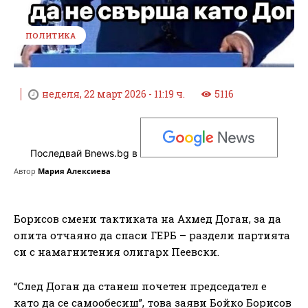
ПОЛИТИКА
неделя, 22 март 2026 - 11:19 ч.
5116
Последвай Bnews.bg в
Автор
Мария Алексиева
Борисов смени тактиката на Ахмед Доган, за да
опита отчаяно да спаси ГЕРБ – раздели партията
си с намагнитения олигарх Пеевски.
“След Доган да станеш почетен председател е
като да се самообесиш”, това заяви Бойко Борисов