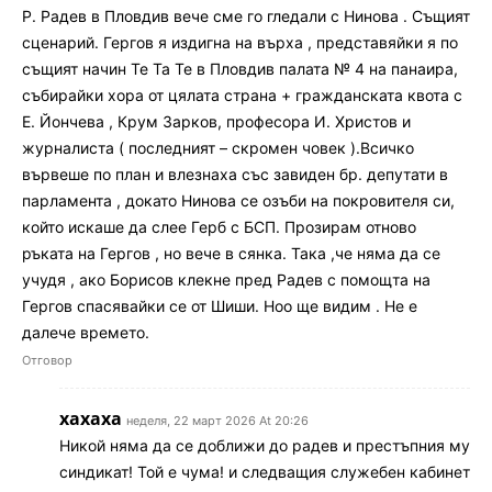
Р. Радев в Пловдив вече сме го гледали с Нинова . Същият
сценарий. Гергов я издигна на върха , представяйки я по
същият начин Те Та Те в Пловдив палата № 4 на панаира,
събирайки хора от цялата страна + гражданската квота с
Е. Йончева , Крум Зарков, професора И. Христов и
журналиста ( последният – скромен човек ).Всичко
вървеше по план и влезнаха със завиден бр. депутати в
парламента , докато Нинова се озъби на покровителя си,
който искаше да слее Герб с БСП. Прозирам отново
ръката на Гергов , но вече в сянка. Така ,че няма да се
учудя , ако Борисов клекне пред Радев с помощта на
Гергов спасявайки се от Шиши. Ноо ще видим . Не е
далече времето.
Отговор
хахаха
неделя, 22 март 2026 At 20:26
Никой няма да се доближи до радев и престъпния му
синдикат! Той е чума! и следващия служебен кабинет