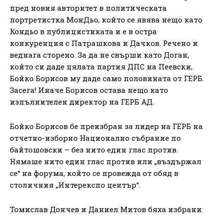
пред новия авторитет в политическата
портретистка МонДьо, който се явява нещо като
Кондьо в публицистиката и е в остра
конкуренция с Патрашкова и Дачков. Речено и
веднага сторено. За да не свърши като Доган,
който си даде цялата партия ДПС на Пеевски,
Бойко Борисов му даде само половината от ГЕРБ.
Засега! Иначе Борисов остава нещо като
изпълнителен директор на ГЕРБ АД.
Бойко Борисов бе преизбран за лидер на ГЕРБ на
отчетно-изборно Национално събрание по
байтошовски – без нито един глас против.
Нямаше нито един глас против или „въздържал
се“ на форума, който се провежда от обяд в
столичния „Интерекспо център“.
Томислав Дончев и Даниел Митов бяха избрани