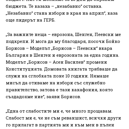
бюджета. Те казаха – „незабавно“ оставка.
„Незабавно“ стана избори в края на април“, каза
още лидерът на ГЕРБ.
„За важните неща – еврозона, Шенген, Пеевски ме
подкрепи. И мога да му благодаря, посочи Бойко
Борисов – Моделът „Борисов – Пеевски“ вкара
България в Шенген и еврозоната за една година.
Моделът „Борисов – Асен Василев“ промени
Конституцията. Домовата книгата трябваше да
служи на сглобката поне 10 години. Нямаше
мисъл да отиваме на избори със служебно
правителство, затова е тази какафония, която
създадохме ние“, заяви Борисов.
„Една от слабостите ми е, че много прощавам.
Слабост ми е, че не съм реваншист, всички други
го прилагат в партията ми и към мен в пълен