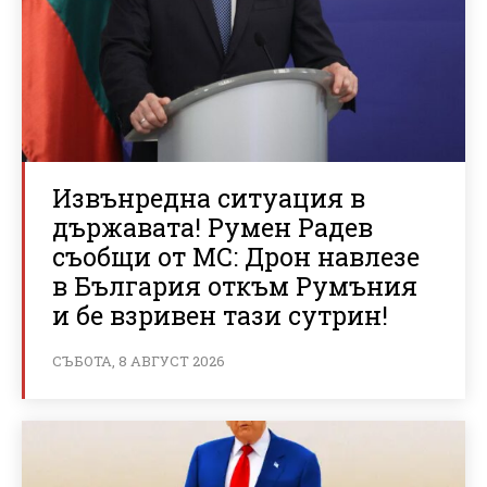
Извънредна ситуация в
държавата! Румен Радев
съобщи от МС: Дрон навлезе
в България откъм Румъния
и бе взривен тази сутрин!
СЪБОТА, 8 АВГУСТ 2026