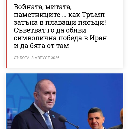
Войната, митата,
паметниците … как Тръмп
затъна в плаващи пясъци!
Съветват го да обяви
символична победа в Иран
и да бяга от там
СЪБОТА, 8 АВГУСТ 2026