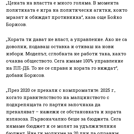
„Цената на властта е много голяма. В момента
политиката е игра на политически агитки, които
мразят и обиждат противника“, каза още Бойко
Борисов.
„Хората ти дават не власт, а управление. Ако не са
доволни, подаваш оставка и отиваш на нови
избори. Моделът, сглобката не работи така, както
очаква обществото. Сега имаме 100% управление
на ПП-ДБ. То не се справя и хората го виждат“,
добави Борисов.
„През 2020 се прекали с компроматите. 2025 г.,
когато правителството на малцинството с
подкрепящата го партия започнаха да
прекаляват – нажежи се обстановката и хората
излязоха. Първоначално беше за бюджета. Сега
нямаме бюджет и се молят за удължителния
бюджет. Ние ги молихме за 20 дни да оправим