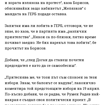
и хората излязоха на протест“, каза Борисов,
обяснявайки защо кабинетът „Желязков“ с
мандата на ГЕРБ подаде оставка.
Запитан има ли лобита в ГЕРБ, отговори, че не
знае, но каза, че в партията има „различни
приятелства“. „Някои са по-близки, лятно време
почиват заедно. Не бих нарекъл това лобита“, бе
прочитът на Борисов.
Добави, че „след Доган да станеш почетен
председател е като да се самообесиш“.
„Притеснява ме, че този път съм спокоен за тези
избори. Знам, че балонът се надува“, лаконично
коментира той предстоящите избори на 19 април.
По-късно добави, че се радва, че Румен Радев най-
накрая е създал своя политически проект. „В