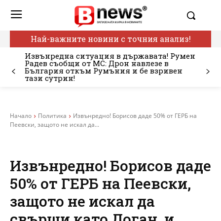
Най-важните новини с точния анализ!
Извънредна ситуация в държавата! Румен
Радев съобщи от МС: Дрон навлезе в
България откъм Румъния и бе взривен
тази сутрин!
Начало
Политика
Извънредно! Борисов даде 50% от ГЕРБ на
Пеевски, защото не искал да...
Извънредно! Борисов даде
50% от ГЕРБ на Пеевски,
защото не искал да
свърши като Доган, и