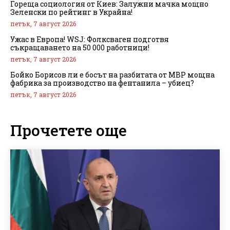
Гореща социология от Киев: Залужни мачка мощно
Зеленски по рейтинг в Украйна!
петък, 7 август 2026
Ужас в Европа! WSJ: Фолксваген подготвя
съкращаването на 50 000 работници!
петък, 7 август 2026
Бойко Борисов ли е босът на разбитата от МВР мощна
фабрика за производство на фентанила – убиец?
петък, 7 август 2026
Прочетете още