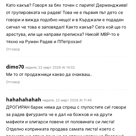
Като какъв? Говоря за бях точен с парите! Дерменджиев!
от групировката на радев! Това не е първия път дето се
говори и вижда подобно нещо! и в Кърджали е подаден
сигнал че това е заповядал! Както какъв? Сега кой ще го
арестува, или ще направи преписка? Никой! МВР-то е
тяхно на Румен Радев и ППетрохан!
Отговор
dimo70
неделя, 22 март 2026 At 14:02
Ми то от продажници какво да очакваш..
Отговор
hahahahahah
неделя, 22 март 2026 At 11:49
ДРОГИРАН барек няма да спреш с глупостите си! говори
за радев фигуранта че е дал на божков и на други
мафиоти и олигарси повече от половината си листа!
Отделно копринката продава самата листа! което с