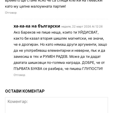
времето ще стане ясно че са спящи клетки на Пеевски!
като му цепне малоумната партия!
Отговор
ха-ха-ха на български
неделя, 22 март 2026 At 12:26
Ако Бареков не пише неща, които ти УЙДИСВАТ,
както би казал втория шишляк магнитски, не значи,
че е дрогиран. Но като нямаш други аргументи, защо
да не употребяваш елементарни и неверни, пък и да
замесиш в тях и РУМЕН РАДЕВ. Може да ти дадат
дватата шишковци по-голяма награда. ДОБРЕ, че от
ПЪРВАТА БУКВА се разбира, че пишеш ГЛУПОСТИ!
Отговор
ОСТАВИ КОМЕНТАР