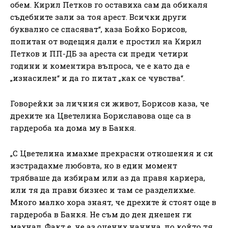
обем. Кирил Петков го оставиха сам да обикаля
съдебните зали за тоя арест. Всички други
буквално се спасяват“, каза Бойко Борисов,
попитан от водещия дали е простил на Кирил
Петков и ПП-ДБ за ареста си преди четири
години и коментира въпроса, че е като да е
„изнасилен“ и да го питат „как се чувства“.
Говорейки за личния си живот, Борисов каза, че
дрехите на Цветелина Бориславова още са в
гардероба на дома му в Банкя.
„С Цветелина имахме прекрасни отношения и си
изстрадахме любовта, но в един момент
трябваше да избирам или аз да правя кариера,
или тя да прави бизнес и там се разделихме.
Много малко хора знаят, че дрехите ѝ стоят още в
гардероба в Банкя. Не съм до ден днешен ги
махнал. Факт е, че аз оцених начина, по който тя