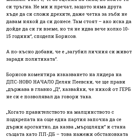
си тръгна. Не ми и пречат, защото няма друга
къде да си сложи дрехите, даже четка за зъби не
давам някой да си донесе. Там стоят – ако иска да
дойде да си ги вземе, но тя не идва вече колко 10-
15 години“, сподели Борисов.
А по-късно добави, че е „загубил личния си живот
заради политиката“.
Борисов коментира изказването на лидера на
ДПС-НОВО НАЧАЛО Делян Пеевски, че ще прави
„държава в главно „Д“, казвайки, че никой от ГЕРБ
не си е позволявал да говори така.
„Когато правителството на малцинството с
подкрепата на още една партия започна да се
държи арогантно, да казва „мърщляци“ и стана
същата като ПП-ДБ – това нажежи обстановката