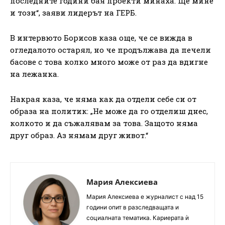
последните години бая проекти минаха. Ще мине
и този“, заяви лидерът на ГЕРБ.
В интервюто Борисов каза още, че се вижда в
огледалото остарял, но че продължава да печели
басове с това колко много може от раз да вдигне
на лежанка.
Накрая каза, че няма как да отдели себе си от
образа на политик: „Не може да го отделиш днес,
колкото и да съжалявам за това. Защото няма
друг образ. Аз нямам друг живот.“
Мария Алексиева
Мария Алексиева е журналист с над 15
години опит в разследващата и
социалната тематика. Кариерата ѝ