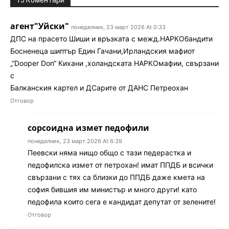
агент"Уйски"
понеделник, 23 март 2026 At 0:33
ДПС на прасето Шиши и връзката с межд.НАРКОбандити
Босненеца шиптър Един Гачани,Ирландския мафиот
„“Dooper Don“ Кихани ,холандската НАРКОмафии, свързани
с
Балканския картел и ДСарите от ДАНС Петреохан
Отговор
сорсоидна измет педофили
понеделник, 23 март 2026 At 6:39
Пеевски няма нищо общо с тази педерастка и
педофилска измет от петрохан! имат ППДБ и всички
свързани с тях са близки до ППДБ даже кмета на
софия бившия им министър и много други! като
педофила които сега е кандидат депутат от зелените!
Отговор