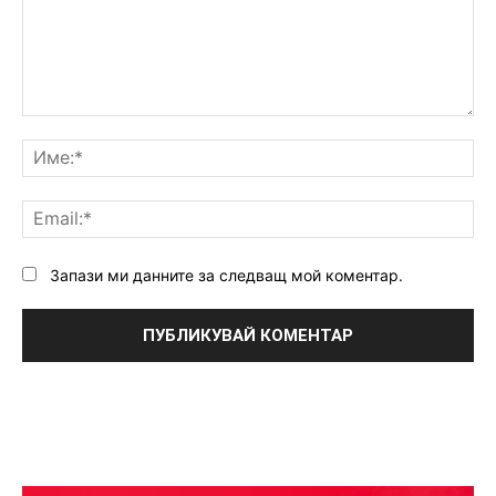
Коментар:
Им
Ema
Запази ми данните за следващ мой коментар.