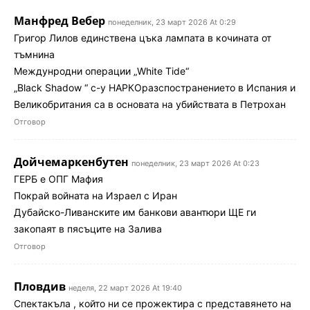
Манфред Вебер
понеделник, 23 март 2026 At 0:29
Григор Лилов единствена цъка лампата в кочината от
тъмнина
Междунродни операции „White Tide“
„Black Shadow “ с-у НАРКОразспостранението в Испания и
Великобритания са в основата на убийствата в Петрохан
Отговор
Дойчемаркенбутен
понеделник, 23 март 2026 At 0:23
ГЕРБ е ОПГ Мафия
Покрай войната на Израел с Иран
Дубайско-Ливанските им банкови авантюри ЩЕ ги
закопаят в пясъците на Залива
Отговор
Пловдив
неделя, 22 март 2026 At 19:40
Спектакъла , който ни се прожектира с представянето на