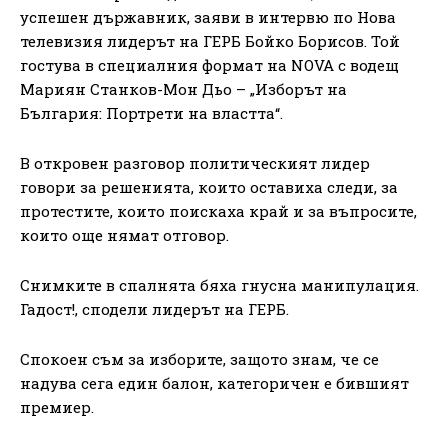
успешен държавник, заяви в интервю по Нова
телевизия лидерът на ГЕРБ Бойко Борисов. Той
гостува в специалния формат на NOVA с водещ
Мариян Станков-Мон Дьо – „Изборът на
България: Портрети на властта“.
В откровен разговор политическият лидер
говори за решенията, които оставиха следи, за
протестите, които поискаха край и за въпросите,
които още нямат отговор.
Снимките в спалнята бяха гнусна манипулация.
Гадост!, сподели лидерът на ГЕРБ.
Спокоен съм за изборите, защото знам, че се
надува сега един балон, категоричен е бившият
премиер.