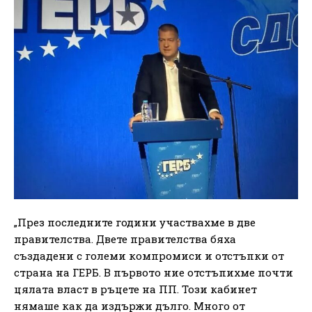
„През последните години участвахме в две
правителства. Двете правителства бяха
създадени с големи компромиси и отстъпки от
страна на ГЕРБ. В първото ние отстъпихме почти
цялата власт в ръцете на ПП. Този кабинет
нямаше как да издържи дълго. Много от