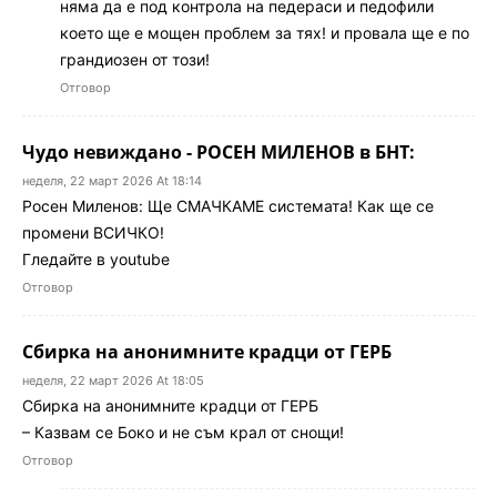
няма да е под контрола на педераси и педофили
което ще е мощен проблем за тях! и провала ще е по
грандиозен от този!
Отговор
Чудо невиждано - РОСЕН МИЛЕНОВ в БНТ:
неделя, 22 март 2026 At 18:14
Росен Миленов: Ще СМАЧКАМЕ системата! Как ще се
промени ВСИЧКО!
Гледайте в youtube
Отговор
Сбирка на анонимните крадци от ГЕРБ
неделя, 22 март 2026 At 18:05
Сбирка на анонимните крадци от ГЕРБ
– Казвам се Боко и не съм крал от снощи!
Отговор