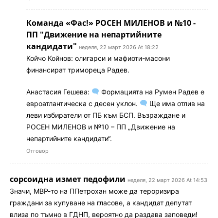
Команда «Фас!» РОСЕН МИЛЕНОВ и №10 -
ПП "Движение на непартийните
кандидати"
неделя, 22 март 2026 At 18:22
Койчо Койнов: олигарси и мафиоти-масони
финансират тримореца Радев.
Анастасия Гешева:
Формацията на Румен Радев е
евроатлантическа с десен уклон.
Ще има отлив на
леви избиратели от ПБ към БСП. Възраждане и
РОСЕН МИЛЕНОВ и №10 – ПП „Движение на
непартийните кандидати“.
Отговор
сорсоидна измет педофили
неделя, 22 март 2026 At 14:53
Значи, МВР-то на ППетрохан може да тероризира
граждани за купуване на гласове, а кандидат депутат
влиза по тъмно в ГДНП, вероятно да раздава заповеди!