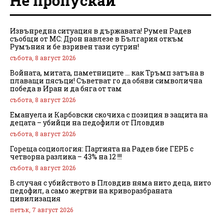
Не пропускай
Извънредна ситуация в държавата! Румен Радев
съобщи от МС: Дрон навлезе в България откъм
Румъния и бе взривен тази сутрин!
събота, 8 август 2026
Войната, митата, паметниците … как Тръмп затъна в
плаващи пясъци! Съветват го да обяви символична
победа в Иран и да бяга от там
събота, 8 август 2026
Емануела и Карбовски скочиха с позиция в защита на
децата – убийци на педофили от Пловдив
събота, 8 август 2026
Гореща социология: Партията на Радев бие ГЕРБ с
четворна разлика – 43% на 12 !!!
събота, 8 август 2026
В случая с убийството в Пловдив няма нито деца, нито
педофил, а само жертви на криворазбраната
цивилизация
петък, 7 август 2026