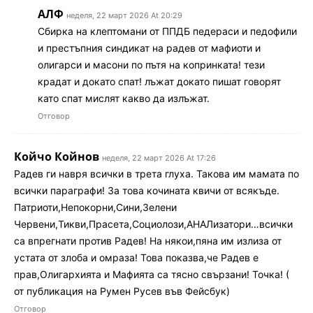
АЛФ
неделя, 22 март 2026 At 20:29
Сбирка на клептомани от ППДБ педераси и педофили
и престъпния синдикат на радев от мафиоти и
олигарси и масони по пътя на копринката! тези
крадат и докато спат! лъжат докато пишат говорят
като спат мислят какво да излъжат.
Отговор
Койчо Койнов
неделя, 22 март 2026 At 17:26
Радев ги навря всички в трета глуха. Такова им мамата по
всички параграфи! За това кочината квичи от всякъде.
Патриоти,Непокорни,Сини,Зелени
Червени,Тикви,Прасета,Социолози,АНАЛизатори…всички
са впрегнати против Радев! На някои,пяна им излиза от
устата от злоба и омраза! Това показва,че Радев е
прав,Олигархията и Мафията са тясно свързани! Точка! (
от публикация на Румен Русев във Фейсбук)
Отговор