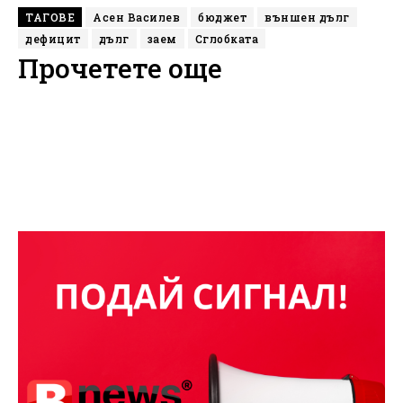
ТАГОВЕ
Асен Василев
бюджет
външен дълг
дефицит
дълг
заем
Сглобката
Прочетете още