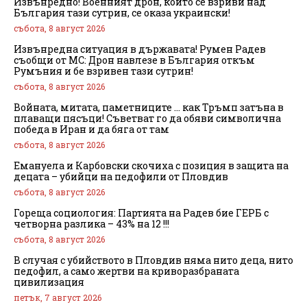
Извънредно! Военният дрон, който се взриви над
България тази сутрин, се оказа украински!
събота, 8 август 2026
Извънредна ситуация в държавата! Румен Радев
съобщи от МС: Дрон навлезе в България откъм
Румъния и бе взривен тази сутрин!
събота, 8 август 2026
Войната, митата, паметниците … как Тръмп затъна в
плаващи пясъци! Съветват го да обяви символична
победа в Иран и да бяга от там
събота, 8 август 2026
Емануела и Карбовски скочиха с позиция в защита на
децата – убийци на педофили от Пловдив
събота, 8 август 2026
Гореща социология: Партията на Радев бие ГЕРБ с
четворна разлика – 43% на 12 !!!
събота, 8 август 2026
В случая с убийството в Пловдив няма нито деца, нито
педофил, а само жертви на криворазбраната
цивилизация
петък, 7 август 2026