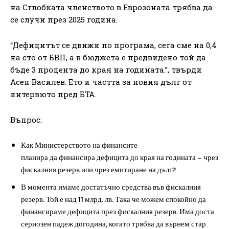
на Сглобката членството в Еврозоната трябва да
се случи през 2025 година.
“Дефицитът се движи по програма, сега сме на 0,4
на сто от БВП, а в бюджета е предвидено той да
бъде 3 процента до края на годината.”, твърди
Асен Василев. Ето и частта за новия дълг от
интервюто пред БТА.
Въпрос:
Как Министерството на финансите
планира да финансира дефицита до края на годината – чрез
фискалния резерв или чрез емитиране на дълг?
В момента имаме достатъчно средства във фискалния
резерв. Той е над 11 млрд. лв. Така че можем спокойно да
финансираме дефицита през фискалния резерв. Има доста
сериозен падеж догодина, когато трябва да върнем стар