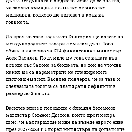
дълга. От дупката в бюджета може да се очаква,
че заемът няма да е по-малко от няколко
милиарда, колкото ще липсват в края на
годината.
До края на тази годината България ще излезе на
международните пазари с емисия дълг. Това
обяви в интервю за БТА финансовият министър
Асен Василев. По думите му това се налага във
връзка със Закона за бюджета, но той не уточни
какви ще са параметрите на планираните
дългови емисии. Василев подчерта, че за тази и
следващата година са планирани дефицити в
размер до 3 на сто.
Василев влезе в полемика с бившия финансов
министър Симеон Дянков, който прогнозира
днес, че България ще може да въведе еврото едва
през 2027-2028 г. Според министъра на финансите