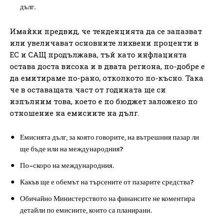
дълг.
Имайки предвид, че тенденцията да се запазват
или увеличават основните лихвени проценти в
ЕС и САЩ продължава, тъй като инфлацията
остава доста висока и в двата региона, по-добре е
да емитираме по-рано, отколкото по-късно. Така
че в оставащата част от годината ще си
изпълним това, което е по бюджет заложено по
отношение на емисиите на дълг.
Емисията дълг, за която говорите, на вътрешния пазар ли
ще бъде или на международния?
По-скоро на международния.
Какъв ще е обемът на търсените от пазарите средства?
Обичайно Министерството на финансите не коментира
детайли по емисиите, които са планирани.