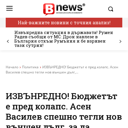
Най-важните новини с точния анализ!
Извънредна ситуация в държавата! Румен
Радев съобщи от МС: Дрон навлезе в
България откъм Румъния и бе взривен
тази сутрин!
Начало
Политика
ИЗВЪНРЕДНО! Бюджетът е пред колапс. Асен
Василев спешно тегли нов външен дълг,...
ИЗВЪНРЕДНО! Бюджетът
е пред колапс. Асен
Василев спешно тегли нов
външен дълг, за да