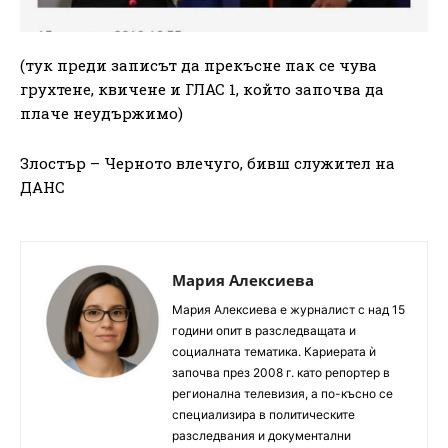
(тук преди записът да прекъсне пак се чува
грухтене, квичене и ГЛАС 1, който започва да
плаче неудържимо)
Злостър – Черното влечуго, бивш служител на
ДАНС
Мария Алексиева
Мария Алексиева е журналист с над 15
години опит в разследващата и
социалната тематика. Кариерата ѝ
започва през 2008 г. като репортер в
регионална телевизия, а по-късно се
специализира в политическите
разследвания и документални