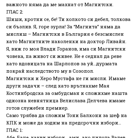
важното няма да ме махнат от Магнитски.
ГЛАС 2:
Шиши, кротни се, бе! Ти колкото си дебел, толкова
си бъзлив. Я, горе зурла! За “Магнита” няма да
мислиш – Магнитски в България е безсмислен
като Магнитните наколенки на доктор Ливайн.
Я, виж го моя Влади Горанов, има си Магнитски
човека, па живот си живее. Не е седнал да реве
като вдовицата на Шарлопов за уй…дурмата
покрай наследството му в Созопол.
Магнитски и Херо Мустафа не ги мисли. Имаме
други задачи – след като врътнахме Мая
Костинбродска за омбудсман и сложихме нашта
одиозна невнятница Велислава Делчева имаме
готов служебен премиер.
Само трябва да сложим Тони Балкони за шеф на
КПК и може да ходим на предсрочни избори…
ГЛАС 1:
Абе, Баце, какви избори… ами…ако пилота Радев