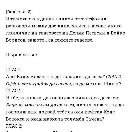
(бел. ред. 2)
Изтекоха скандални записи от телефонни
разговори между две лица, чиито гласове много
приличат на гласовете на Делян Пеевски и Бойко
Борисов, защото… са техните гласове.
Първи запис:
ГЛАС 1:
Ало, Баце, можеш ли да говориш, да те е
а? ГЛАС 2:
Офф, с кого трябва да говоря, за да ме е
еш, Шиши?
ГЛАС 1:
Не бе, не искам да говориш с някого, за да те е
а,
Баце, аз мога и сам да си те е
а, питам можеш ли да
говориш или покрай тебе са оня кюфтак Коце
Ботокса и оная мазната толумба Сачева?
ГЛАС 2: