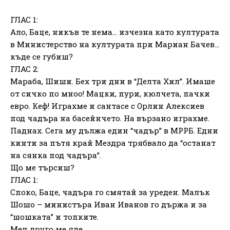
ГЛАС 1:
Ало, Баце, никъв те нема… изчезна като културата
в Министерство на културата при Мариан Бачев…
къде се губиш?
ГЛАС 2:
Мараба, Шиши. Бех три дни в “Делта Хил”. Имаше
от сичко по мноо! Мацки, пури, кюлчета, пачки
евро. Кеф! Играхме и сантасе с Орлин Алексиев
под чадъра на басейнчето. На вързано играхме.
Паднах. Сега му дължа един “чадър” в МРРБ. Едни
кинти за пътя край Мездра трябвало да “останат
на сянка под чадъра”.
Що ме търсиш?
ГЛАС 1:
Споко, Баце, чадъра го смятай за уреден. Малък
Шошо – министъра Иван Иванов го държа и за
“шошката” и топките.
Мен друго ме яде.