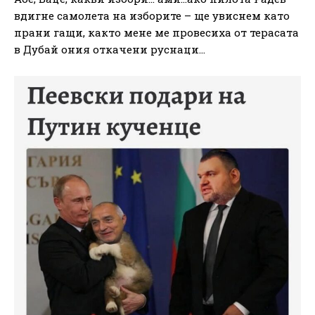
вдигне самолета на изборите – ще увиснем като
прани гащи, както мене ме провесиха от терасата
в Дубай ония откачени руснаци…