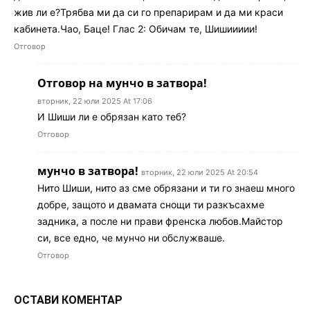
жив ли е?Трябва ми да си го препарирам и да ми краси
кабинета.Чао, Баце! Глас 2: Обичам те, Шишиииии!
Отговор
Отговор на мунчо в затвора!
вторник, 22 юли 2025 At 17:06
И Шиши ли е обрязан като теб?
Отговор
мунчо в затвора!
вторник, 22 юли 2025 At 20:54
Нито Шиши, нито аз сме обрязани и ти го знаеш много
добре, защото и двамата снощи ти разкъсахме
задника, а после ни прави френска любов.Майстор
си, все едно, че мунчо ни обслужваше.
Отговор
ОСТАВИ КОМЕНТАР