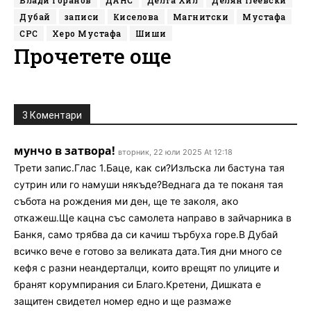
Дубай
записи
Киселова
Магнитски
Мустафа
СРС
Херо Мустафа
Шиши
Прочетете още
3 Коментари
мунчо в затвора!
вторник, 22 юли 2025 At 12:18
Трети запис.Глас 1.Баце, как си?Излъска ли бастуна тая
сутрин или го намуши някъде?Веднага да те поканя тая
събота на рождения ми ден, ще те заколя, ако
откажеш.Ще кацна със самолета направо в зайчарника в
Банкя, само трябва да си качиш търбуха горе.В Дубай
всичко вече е готово за великата дата.Тия дни много се
кефя с разни неандерталци, които врещят по улиците и
бранят корумпирания си Благо.Кретени, Дишката е
защитен свидетел номер едно и ще размаже