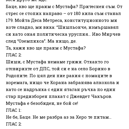
Баце, кво ще праим с Мустафа? Притеснен съм. От
стрес се стопих направо – от 180 кила съм станал
179. Мойта Деса Метреса, конституционното ми
коте сладко, ми вика: “Шишльонче, измършавял
си като оная политическа уруспия… Иво Мирчев
след “Оземпикса”. Ма нищо, де.
Та, кажи кво ще праим с Мустафа?
ГЛАС 2:
Шиши, с Мустафа немаме грижи. Откакто го
отсвирихте от ДПС, той си е на село Борино в
Родопите. По цял ден пие ракия с помаците в
хоремага, нищо че Корана забранява алкохола и
като се надрънка с един ятаган ръчка по един
стар предизборен плакат с Джевдет Чакъров.
Мустафа е безобиден, не бой се!
ГЛАС 1:
Не бе, Баце. Не ме разбра аз за Херо те питам…
ГЛАС 2: