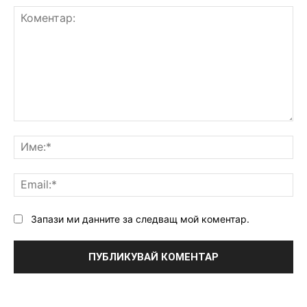
Коментар:
Им
Ema
Запази ми данните за следващ мой коментар.