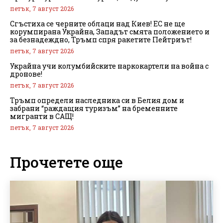
петък, 7 август 2026
Сгъстиха се черните облаци над Киев! ЕС не ще
корумпирана Украйна, Западът смята положението и
за безнадеждно, Тръмп спря ракетите Пейтриът!
петък, 7 август 2026
Украйна учи колумбийските наркокартели на война с
дронове!
петък, 7 август 2026
Тръмп определи наследника си в Белия дом и
забрани “раждащия туризъм” на бременните
мигранти в САЩ!
петък, 7 август 2026
Прочетете още