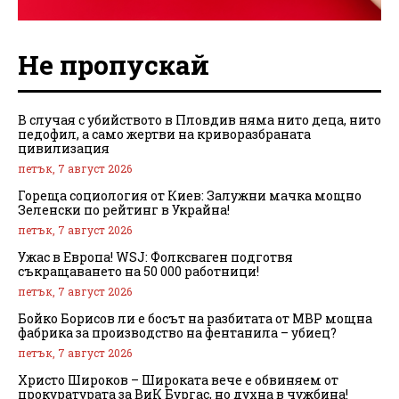
Не пропускай
В случая с убийството в Пловдив няма нито деца, нито
педофил, а само жертви на криворазбраната
цивилизация
петък, 7 август 2026
Гореща социология от Киев: Залужни мачка мощно
Зеленски по рейтинг в Украйна!
петък, 7 август 2026
Ужас в Европа! WSJ: Фолксваген подготвя
съкращаването на 50 000 работници!
петък, 7 август 2026
Бойко Борисов ли е босът на разбитата от МВР мощна
фабрика за производство на фентанила – убиец?
петък, 7 август 2026
Христо Широков – Широката вече е обвиняем от
прокуратурата за ВиК Бургас, но духна в чужбина!