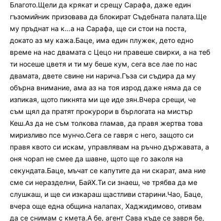
Благото.Щели да крякат и срещу Сарафа, даже един
гъзомийник призовава да блокират Съдебната палата.Ще
му пръднат на к…а на Сарафа, ще си стои на поста,
докато аз му кажа.Баце, има един плужек, дето едно
време на нас двамата с Цецо ни правеше свирки, а на теб
ти носеше цветя и ти му беше кум, сега все лае по нас
двамата, двете свине ни нарича.Гъза си съдира да му
обърна внимание, ама аз на тоя изрод даже няма да се
изпикая, щото пикнята ми ще иде зян.Вчера срещи, че
съм щял да пратят прокурори в бърлогата на мистър
Кеш.Аз да не съм толкова гламав, да правя жертва това
миризливо псе мунчо.Сега се гавря с него, защото си
правя квото си искам, управлявам на ръчно държавата, а
оня чорап не смее да шавне, щото ще го заколя на
секундата.Баце, мъчат се капутите да ни скарат, ама ние
сме си неразделни, БайХ.Ти си знаеш, че трябва да ме
слушкаш, и ще си изкараш щастливи старини.Чао, Баце,
вчера още една община налапах, Хаджидимово, отивам
да се снимам с кмета.А бе, агент Сава къде се завря бе,