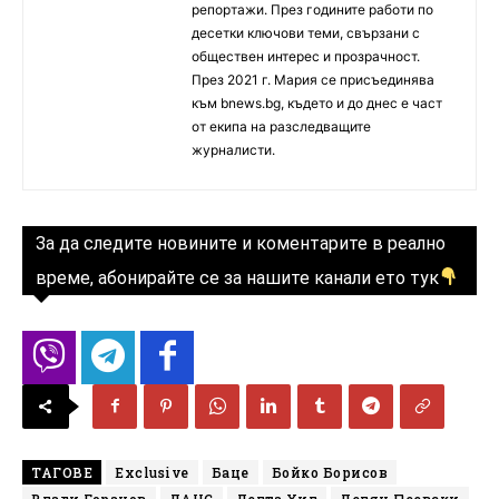
репортажи. През годините работи по
десетки ключови теми, свързани с
обществен интерес и прозрачност.
През 2021 г. Мария се присъединява
към bnews.bg, където и до днес е част
от екипа на разследващите
журналисти.
За да следите новините и коментарите в реално
време, абонирайте се за нашите канали ето тук
ТАГОВЕ
Exclusive
Баце
Бойко Борисов
Влади Горанов
ДАНС
Делта Хил
Делян Пеевски