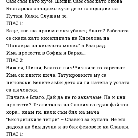
Сам съм като куче, Шиши. Сам съм като онова
Българско овчарско куче дето го подарих на
Путин. Кажи. Слушам те.
ГЛАС 1:
Баце, кво ша праим с оня убавец Благо? Работата
се скапа като киселицата на Киселова на
“Панаира на киселото мляко” в Разград.
Има протести в София и Варна…
ГЛАС 2:
Виж ся, Шиши, Благо е пич! *ичките го харесват.
Има си кинти пича. Татуировките му са
пичовски. Белите зъби дето си ги натепа у устата
са пичовски.
Пичага е Благо. Дай да не го закачаме. Па и кви
протести? Те агитката на Славия са един файтон
хора… знам ги, нали съм бил на мача
“Бистришките тигри” – Славия за купата. Не ми
дадоха да бия дузпа и аз бих феновете на Славия.
ГЛАС 1: