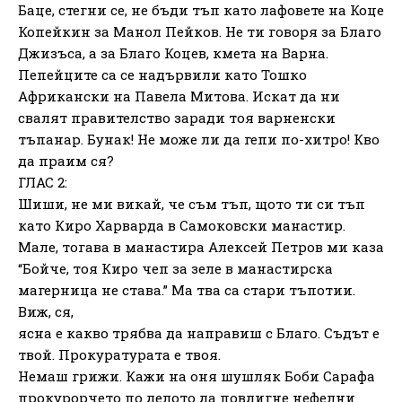
Баце, стегни се, не бъди тъп като лафовете на Коце
Копейкин за Манол Пейков. Не ти говоря за Благо
Джизъса, а за Благо Коцев, кмета на Варна.
Пепейците са се надървили като Тошко
Африкански на Павела Митова. Искат да ни
свалят правителство заради тоя варненски
тъпанар. Бунак! Не може ли да гепи по-хитро! Кво
да праим ся?
ГЛАС 2:
Шиши, не ми викай, че съм тъп, щото ти си тъп
като Киро Харварда в Самоковски манастир.
Мале, тогава в манастира Алексей Петров ми каза
“Бойче, тоя Киро чеп за зеле в манастирска
магерница не става.” Ма тва са стари тъпотии.
Виж, ся,
ясна е какво трябва да направиш с Благо. Съдът е
твой. Прокуратурата е твоя.
Немаш грижи. Кажи на оня шушляк Боби Сарафа
прокурорчето по делото да повдигне нефелни