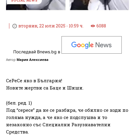
SOCIAL NEWS
вторник, 22 юли 2025 - 10:59 ч.
6088
Последвай Bnews.bg в
Автор
Мария Алексиева
СеРеСе яко в България!
Новите жертви са Баце и Шиши.
(бел. ред. 1)
Под “сересе” да не се разбира, че обилно се ходи по
голяма нужда, а че яко се подслушва и то
незаконно със Специални Разузнавателни
Средства.