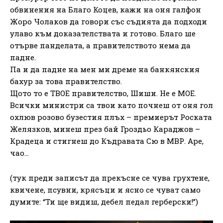
обвинения на Благо Коцев, кажи на оня галфон
Жоро Чолаков да говори със съдията да подходи
улаво към доказателствата и готово. Благо ше
отърве панделата, а правителството нема да
падне.
Па и да падне на мен ми дреме на банкянския
бахур за това правителство.
Щото то е ТВОЕ правителство, Шиши. Не е МОЕ.
Всички министри са твои като почнеш от оня гол
охлюв розово бузестия плъх – премиерът Роската
Желязков, минеш през бай Гроздьо Караджов –
Крадеца и стигнеш до Къдравата Сю в МВР. Аре,
чао…
(тук преди записът да прекъсне се чува грухтене,
квичене, псувни, крясъци и ясно се чуват само
думите: “Ти ще видиш, дебел педал герберски!”)