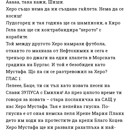
Ааааа, така кажи, Шиши.
Херо също нема да ни създава гайлета. Нема да се
косиш!
Лудогорец и тая година ще са шампиони, а Киро
Гела пак ще си контрабандира “херото” с
корабите.
Той между другото Херо намрази футбола,
откакто го махнаха от Нефтохимик и сега е
треньор по джаги на едни хлапета в Морската
градина на Бургас. И той е безобиден като
Мустафа. Що па си се разтревожил за Херо?
ГЛАС 1:
Лелеее, Баце, ти си тъп като новата песен на
Слави ЗУЛУСА с Емилия! Аз през цялото време ти
говоря за новата – стара посланичка на САЩ у
нас Херо Мустафа. Тая е пепейка гнусна. По-
гнусна е от оная немска леля Ирене Мария Планк
дето им ходи на протестите да крепи Благо Коцев.
Херо Мустафа ще ни развали рахатлъка и най-