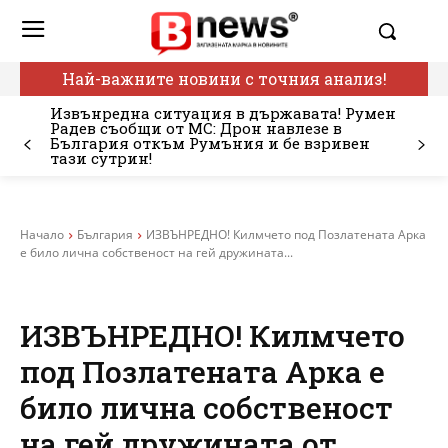
Най-важните новини с точния анализ!
Извънредна ситуация в държавата! Румен
Радев съобщи от МС: Дрон навлезе в
България откъм Румъния и бе взривен
тази сутрин!
Начало
България
ИЗВЪНРЕДНО! Килмчето под Позлатената Арка
е било лична собственост на гей дружината...
ИЗВЪНРЕДНО! Килмчето
под Позлатената Арка е
било лична собственост
на гей дружината от