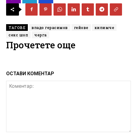
ТАГОВЕ
владо герасимов
гейове
килимче
секс шоп
черга
Прочетете още
ОСТАВИ КОМЕНТАР
Коментар: