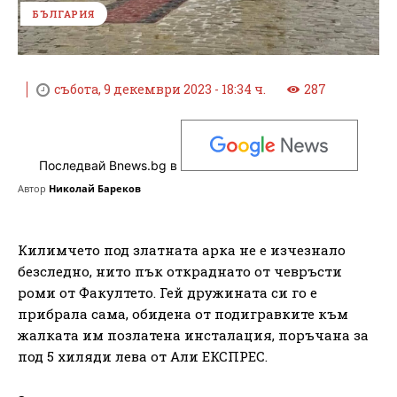
БЪЛГАРИЯ
събота, 9 декември 2023 - 18:34 ч.
287
Последвай Bnews.bg в
Автор
Николай Бареков
Килимчето под златната арка не е изчезнало
безследно, нито пък откраднато от чевръсти
роми от Факултето. Гей дружината си го е
прибрала сама, обидена от подигравките към
жалката им позлатена инсталация, поръчана за
под 5 хиляди лева от Али ЕКСПРЕС.