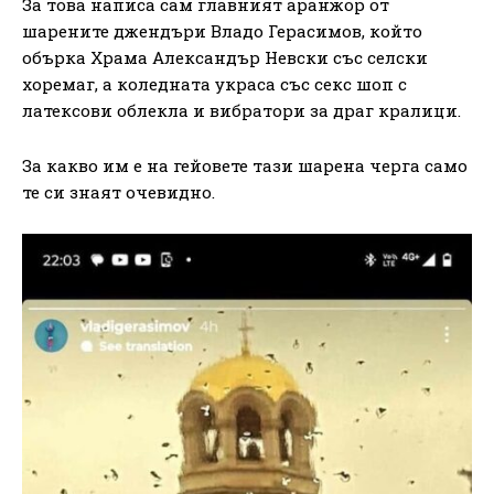
За това написа сам главният аранжор от
шарените джендъри Владо Герасимов, който
обърка Храма Александър Невски със селски
хоремаг, а коледната украса със секс шоп с
латексови облекла и вибратори за драг кралици.
За какво им е на гейовете тази шарена черга само
те си знаят очевидно.