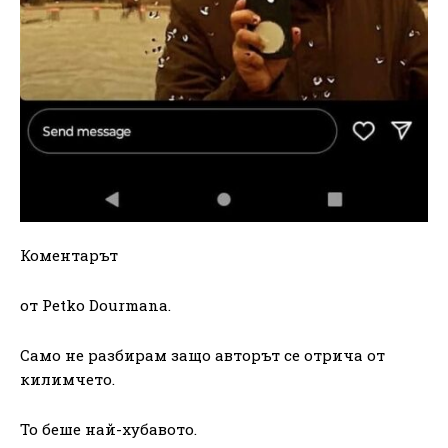
Коментарът
от Petko Dourmana.
Само не разбирам защо авторът се отрича от
килимчето.
То беше най-хубавото.