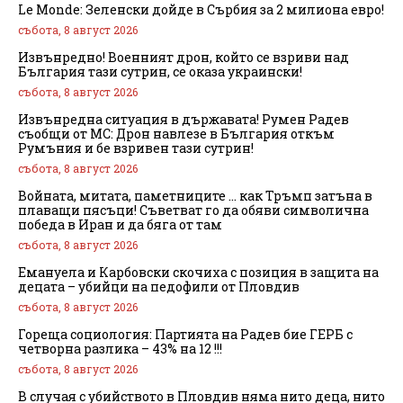
Le Monde: Зеленски дойде в Сърбия за 2 милиона евро!
събота, 8 август 2026
Извънредно! Военният дрон, който се взриви над
България тази сутрин, се оказа украински!
събота, 8 август 2026
Извънредна ситуация в държавата! Румен Радев
съобщи от МС: Дрон навлезе в България откъм
Румъния и бе взривен тази сутрин!
събота, 8 август 2026
Войната, митата, паметниците … как Тръмп затъна в
плаващи пясъци! Съветват го да обяви символична
победа в Иран и да бяга от там
събота, 8 август 2026
Емануела и Карбовски скочиха с позиция в защита на
децата – убийци на педофили от Пловдив
събота, 8 август 2026
Гореща социология: Партията на Радев бие ГЕРБ с
четворна разлика – 43% на 12 !!!
събота, 8 август 2026
В случая с убийството в Пловдив няма нито деца, нито