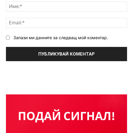
Им
Ema
Запази ми данните за следващ мой коментар.