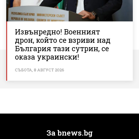
Извънредно! Военният
дрон, който се взриви над
България тази сутрин, се
оказа украински!
СЪБОТА, 8 АВГУСТ 2026
За bnews.bg