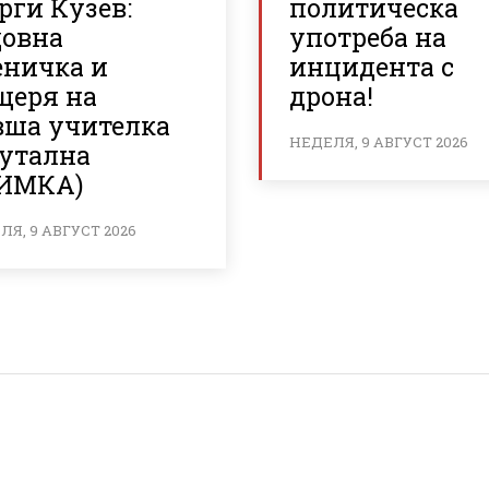
рги Кузев:
политическа
довна
употреба на
еничка и
инцидента с
щеря на
дрона!
вша учителка
НЕДЕЛЯ, 9 АВГУСТ 2026
рутална
ИМКА)
Я, 9 АВГУСТ 2026