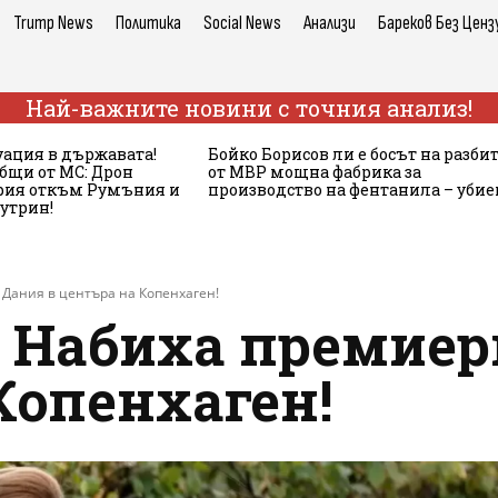
Trump News
Политика
Social News
Анализи
Бареков Без Ценз
Най-важните новини с точния анализ!
ация в държавата!
Бойко Борисов ли е босът на разби
бщи от МС: Дрон
от МВР мощна фабрика за
ария откъм Румъния и
производство на фентанила – убие
сутрин!
Дания в центъра на Копенхаген!
Набиха премиер
Копенхаген!