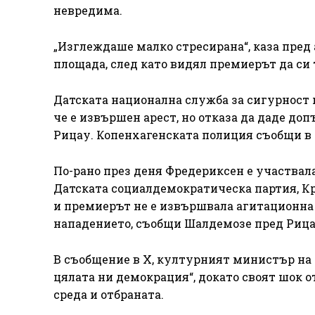
невредима.
„Изглеждаше малко стресирана“, каза пред 
площада, след като видял премиерът да си 
Датската национална служба за сигурност 
че е извършен арест, но отказа да даде д
Рицау. Копенхагенската полиция съобщи в 
По-рано през деня Фредериксен е участвал
Датската социалдемократическа партия, Кр
и премиерът не е извършвала агитационна 
нападението, съобщи Шалдемозе пред Рица
В съобщение в X, културният министър на 
цялата ни демокрация“, докато своят шок 
среда и отбраната.