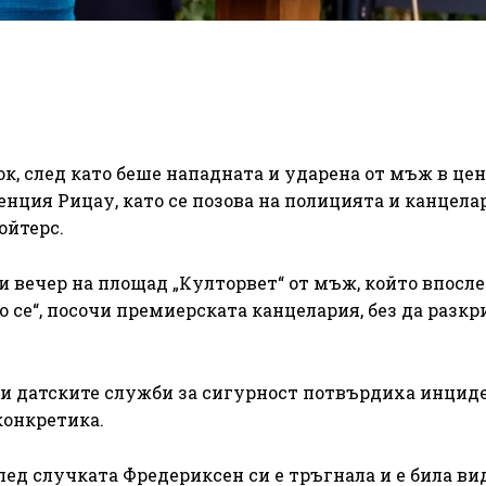
к, след като беше нападната и ударена от мъж в це
енция Рицау, като се позова на полицията и канцела
ойтерс.
 вечер на площад „Култорвет“ от мъж, който впосл
о се“, посочи премиерската канцелария, без да разкр
 и датските служби за сигурност потвърдиха инцид
конкретика.
лед случката Фредериксен си е тръгнала и е била в