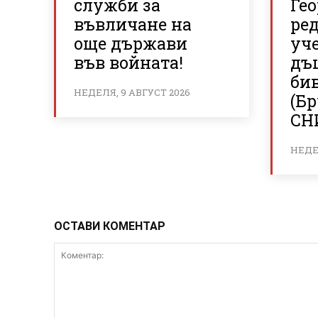
служби за
Гео
въвличане на
ре
още държави
уч
във войната!
дъ
би
НЕДЕЛЯ, 9 АВГУСТ 2026
(Б
СН
НЕДЕЛ
ОСТАВИ КОМЕНТАР