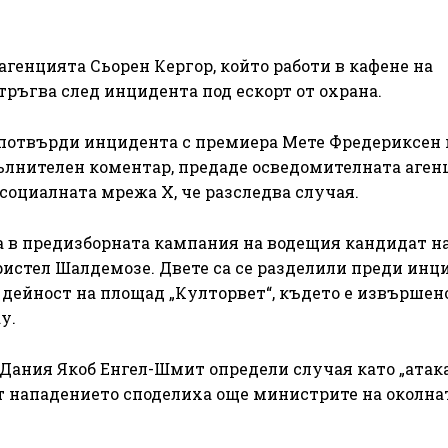
агенцията Сьорен Кергор, който работи в кафене на
тръгва след инцидента под ескорт от охрана.
потвърди инцидента с премиера Мете Фредериксен и
опълнителен коментар, предаде осведомителната аген
социалната мрежа X, че разследва случая.
а в предизборната кампания на водещия кандидат н
истел Шалдемозе. Двете са се разделили преди инц
дейност на площад „Култорвет“, където е извършен
у.
Дания Якоб Енгел-Шмит определи случая като „атак
от нападението споделиха още министрите на околна