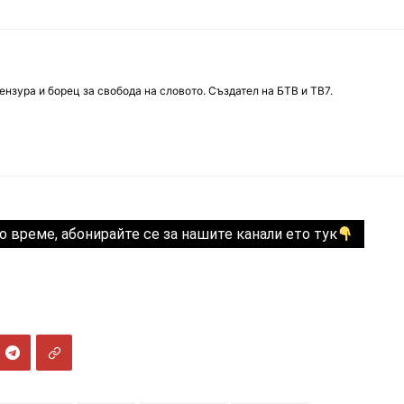
нзура и борец за свобода на словото. Създател на БТВ и ТВ7.
о време, абонирайте се за нашите канали ето тук