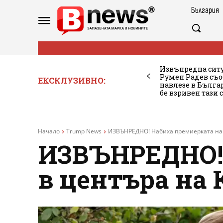
България
Извънредна ситу
Румен Радев съо
ЕКСКЛУЗИВНО:
навлезе в Бълг
бе взривен тази 
Начало
Trump News
ИЗВЪНРЕДНО! Набиха премиерката на 
ИЗВЪНРЕДНО! 
в центъра на 