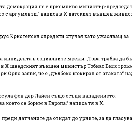
ката демокрация не е приемливо министър-председат
то с аргументи,“ написа в X датският външен минис
рус Кристенсен определи случая като ужасяващ за
 инцидента в социалните мрежи. „Това трябва да б
а в X шведският външен министър Тобиас Билстроьм
 Орпо заяви, че е „дълбоко шокиран от атаката“ на
рсула фон дер Лайен също осъди нападението:
а което се борим в Европа,“ написа тя в X.
преди датчаните да отидат до урните, за да гласува