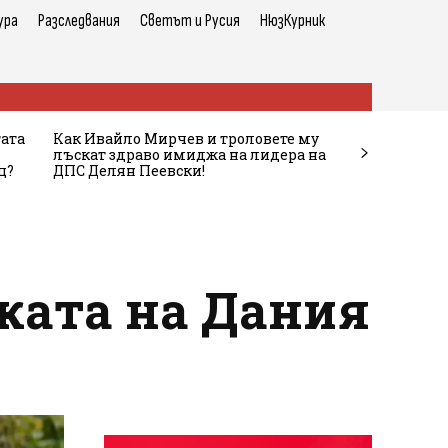
ура
Разследвания
Светът и Русия
НюзКурник
тата
Как Ивайло Мирчев и троловете му
лъскат здраво имиджа на лидера на
ц?
ДПС Делян Пеевски!
ката на Дания