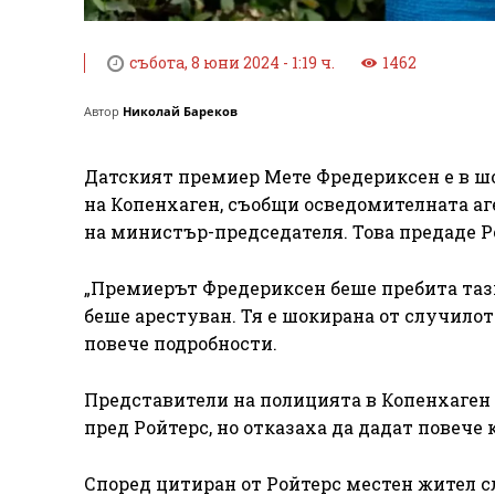
събота, 8 юни 2024 - 1:19 ч.
1462
Автор
Николай Бареков
Датският премиер Мете Фредериксен е в шо
на Копенхаген, съобщи осведомителната аг
на министър-председателя. Това предаде Р
„Премиерът Фредериксен беше пребита тази
беше арестуван. Тя е шокирана от случилот
повече подробности.
Представители на полицията в Копенхаген
пред Ройтерс, но отказаха да дадат повече 
Според цитиран от Ройтерс местен жител с