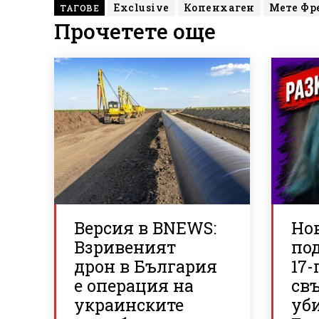
Exclusive
Копенхаген
Мете Фр
ТАГОВЕ
Прочетете още
Версия в BNEWS:
Но
Взривеният
по
дрон в България
17-
е операция на
свъ
украинските
уб