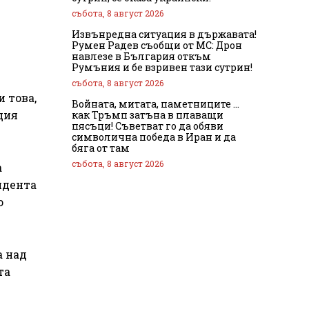
събота, 8 август 2026
Извънредна ситуация в държавата!
Румен Радев съобщи от МС: Дрон
навлезе в България откъм
Румъния и бе взривен тази сутрин!
събота, 8 август 2026
 това,
Войната, митата, паметниците …
ция
как Тръмп затъна в плаващи
пясъци! Съветват го да обяви
символична победа в Иран и да
бяга от там
събота, 8 август 2026
а
идента
о
а над
та