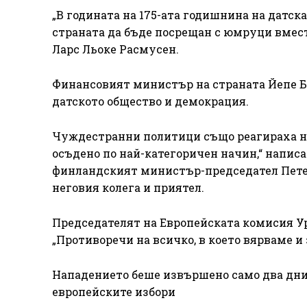
„В годината на 175-ата годишнина на датс
страната да бъде посрещан с юмруци вмес
Ларс Льоке Расмусен.
Финансовият министър на страната Йепе Б
датското общество и демокрация.
Чуждестранни политици също реагираха на
осъдено по най-категоричен начин,“ напис
финландският министър-председател Петери
неговия колега и приятел.
Председателят на Европейската комисия У
„Противоречи на всичко, в което вярваме и з
Нападението беше извършено само два дни 
европейските избори