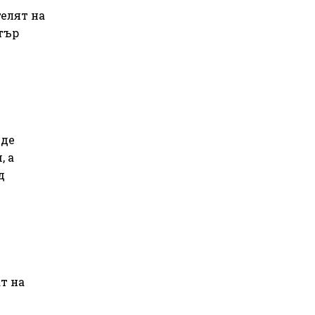
елят на
тър
ъде
, а
д
т на