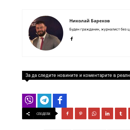
Николай Бареков
Буден гражданин, журналист без це
За да следите новините и коментарите в реалн
СПОДЕЛИ