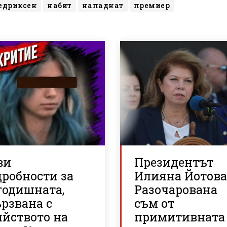
едриксен
набит
нападнат
премиер
ви
Президентът
дробности за
Илияна Йотова
годишната,
Разочарована
рзвана с
съм от
ийството на
примитивната