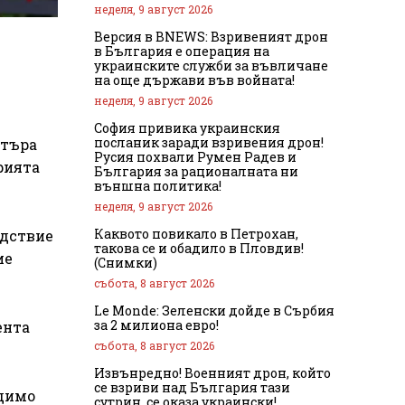
неделя, 9 август 2026
Версия в BNEWS: Взривеният дрон
в България е операция на
украинските служби за въвличане
на още държави във войната!
неделя, 9 август 2026
София привика украинския
посланик заради взривения дрон!
нтъра
Русия похвали Румен Радев и
рията
България за рационалната ни
външна политика!
неделя, 9 август 2026
Каквото повикало в Петрохан,
едствие
такова се и обадило в Пловдив!
ие
(Снимки)
събота, 8 август 2026
Le Monde: Зеленски дойде в Сърбия
за 2 милиона евро!
ента
събота, 8 август 2026
Извънредно! Военният дрон, който
се взриви над България тази
идимо
сутрин, се оказа украински!