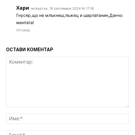
Хари
четвъртък, 19 септември 2024 At 17:18
Гнусяр,що не млъкнеш,лъжец и шарлатанин,Данчо
ментата!
Отговор
ОСТАВИ КОМЕНТАР
Коментар:
Им
Ema