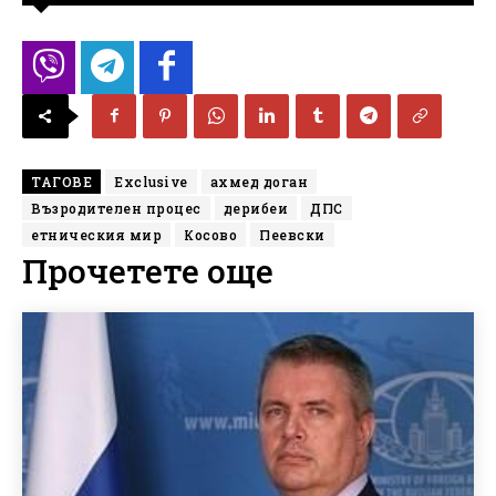
ТАГОВЕ
Exclusive
ахмед доган
Възродителен процес
дерибеи
ДПС
етническия мир
Косово
Пеевски
Прочетете още