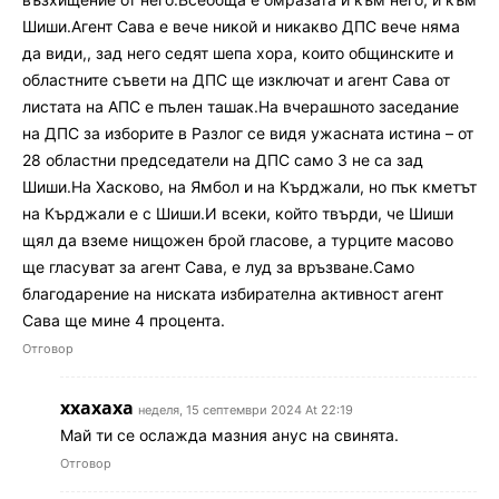
Шиши.Агент Сава е вече никой и никакво ДПС вече няма
да види,, зад него седят шепа хора, които общинските и
областните съвети на ДПС ще изключат и агент Сава от
листата на АПС е пълен ташак.На вчерашното заседание
на ДПС за изборите в Разлог се видя ужасната истина – от
28 областни председатели на ДПС само 3 не са зад
Шиши.На Хасково, на Ямбол и на Кърджали, но пък кметът
на Кърджали е с Шиши.И всеки, който твърди, че Шиши
щял да вземе нищожен брой гласове, а турците масово
ще гласуват за агент Сава, е луд за връзване.Само
благодарение на ниската избирателна активност агент
Сава ще мине 4 процента.
Отговор
ххахаха
неделя, 15 септември 2024 At 22:19
Май ти се ослажда мазния анус на свинята.
Отговор