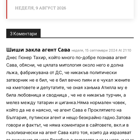
НЕДЕЛЯ, 9 АВГУСТ 2026
3 Коментари
Шиши закла агент Сава
неделя, 15 септември 2024 At 21:10
Днес Гюнер Тахир, който много по-добре познава агент
Сава, обясни, че цялата митология около него е долна
лъжа, фабрикувана от ДС, че никакъв политически
затворник не е бил, че е бил вечно пиян и е чукал жените
на кметовете и депутатите, че оная ханъма Атилла му е
била любовница и сводница , че не е никакъв турчин, а
мелез между татарин и циганка.Няма нормален човек,
който да не е наясно, че агент Сава е Проклятието на
България, путински агент и нещо безкрайно гадно.Затова
говори и фактът, че няма коментари в сайтовете, вкл.и в
гъзолизачески на агент Сава като тоя, които да изразяват
възхищение от него.Всеобща е омразата и към него, и към