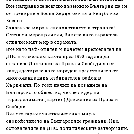
Вие направихте всичко възможно България да не
се превърне в Босна Херцеговина и Република
Косово.
Запазихте мира и спокойствието в страната!
С тези си мероприятия, Вие сте като гарант за
етническият мир в страната.
Вие като най- опитен и почетен председател на
ДПС ние желаем както през 1990 година да
оглавите Движение за Права и Свободи да се
кандидатирате като народен представител от
многомандатния избирателен район в
Кърджали. По този начин да покажете на
Българското общество, че сте лидер на
неразделимата (партия) Движение за Права и
Свободи.
Вие сте гарант за етническият мир и
спокойствието на Българските граждани. Ние,
основателите на ДПС, политическите затворници,