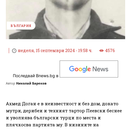
БЪЛГАРИЯ
неделя, 15 септември 2024 - 19:58 ч.
4576
Последвай Bnews.bg в
Автор
Николай Бареков
Ахмед Доган е в неизвестност и без дом, докато
мутри, дерибеи и техният тартор Пеевски беснее
и уволнява български турци по места и
плячкосва партията му. В низините на