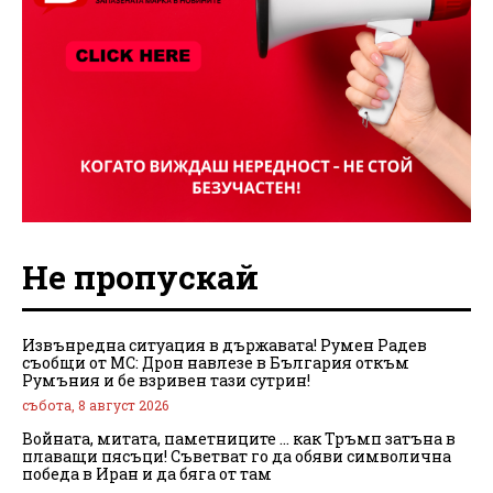
Не пропускай
Извънредна ситуация в държавата! Румен Радев
съобщи от МС: Дрон навлезе в България откъм
Румъния и бе взривен тази сутрин!
събота, 8 август 2026
Войната, митата, паметниците … как Тръмп затъна в
плаващи пясъци! Съветват го да обяви символична
победа в Иран и да бяга от там