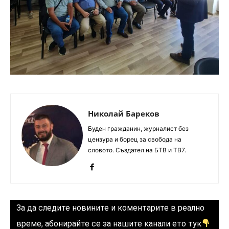
Николай Бареков
Буден гражданин, журналист без
цензура и борец за свобода на
словото. Създател на БТВ и ТВ7.
За да следите новините и коментарите в реално
време, абонирайте се за нашите канали ето тук