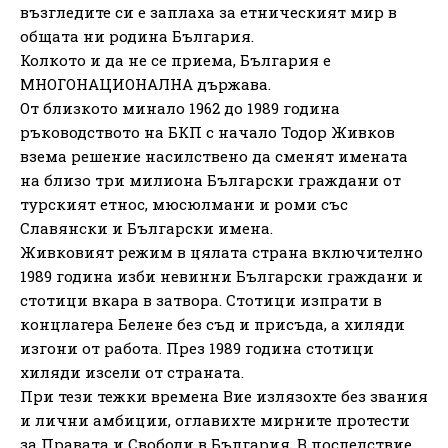
възгледите си е заплаха за етническият мир в
общата ни родина България.
Колкото и да не се приема, България е
МНОГОНАЦИОНАЛНА държава.
От близкото минало 1962 до 1989 година
ръководството на БКП с начало Тодор Живков
взема решение насилствено да сменят имената
на близо три милиона Български граждани от
турският етнос, мюсюлмани и роми със
Славянски и Български имена.
Живковият режим в цялата страна включително
1989 година изби невинни Български граждани и
стотици вкара в затвора. Стотици изпрати в
концлагера Белене без съд и присъда, а хиляди
изгони от работа. През 1989 година стотици
хиляди изсели от страната.
При тези тежки времена Вие излязохте без звания
и лични амбиции, оглавихте мирните протести
за Правата и Свободи в България. В последствие