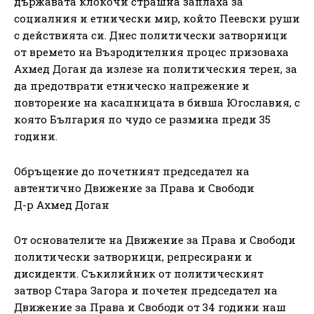
държавата клокочи страшна заплаха за
социалния и етнически мир, който Пеевски руши
с действията си. Днес политически затворници
от времето на Възродителния процес призоваха
Ахмед Доган да излезе на политическия терен, за
да предотврати етническо напрежение и
повторение на касапницата в бивша Югославия, с
която България по чудо се размина преди 35
години.
Обръщение до почетният председател на
автентично Движение за Права и Свободи
Д-р Ахмед Доган
От основателите на Движение за Права и Свободи
политически затворници, репресирани и
дисиденти. Съкилийник от политическият
затвор Стара Загора и почетен председател на
Движение за Права и Свободи от 34 години наш