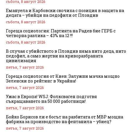
събота, 8 август 2026
Емануела и Карбовски скочиха с позиция в защита на
децата – убийци на педофили от Пловдив
събота, 8 август 2026
Гореща социология: Партията на Радев бие ГЕРБ с
четворна разлика – 43% на 12 !!!
събота, 8 август 2026
В случая с убийството в Пловдив няма нито деца, нито
педофил, а само жертви на криворазбраната
цивилизация
петък, 7 август 2026
Гореща социология от Киев: Залужни мачка мощно
Зеленски по рейтинг в Украйна!
петък, 7 август 2026
Ужас в Европа! WSJ: Фолксваген подготвя
съкращаването на 50 000 работници!
петък, 7 август 2026
Бойко Борисов ли е босът на разбитата от МВР мощна
фабрика за производство на фентанила – убиец?
петък, 7 август 2026