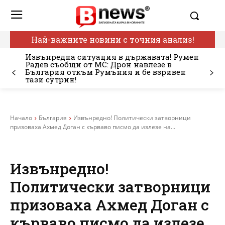
Най-важните новини с точния анализ!
Извънредна ситуация в държавата! Румен
Радев съобщи от МС: Дрон навлезе в
България откъм Румъния и бе взривен
тази сутрин!
Начало
България
Извънредно! Политически затворници
призоваха Ахмед Доган с кърваво писмо да излезе на...
Извънредно!
Политически затворници
призоваха Ахмед Доган с
кърваво писмо да излезе