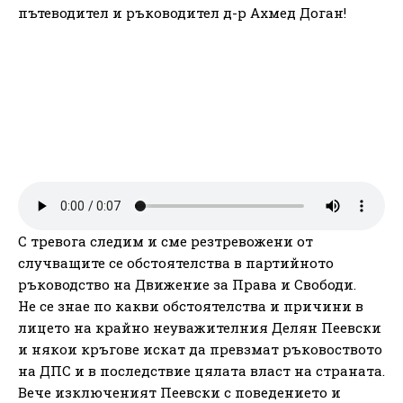
пътеводител и ръководител д-р Ахмед Доган!
С тревога следим и сме резтревожени от
случващите се обстоятелства в партийното
ръководство на Движение за Права и Свободи.
Не се знае по какви обстоятелства и причини в
лицето на крайно неуважителния Делян Пеевски
и някои кръгове искат да превзмат ръковоството
на ДПС и в последствие цялата власт на страната.
Вече изключеният Пеевски с поведението и