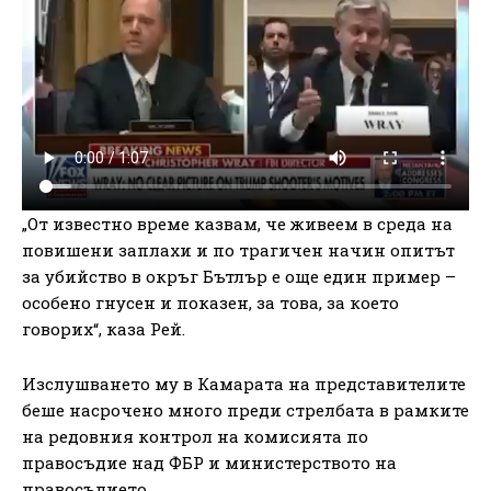
„От известно време казвам, че живеем в среда на
повишени заплахи и по трагичен начин опитът
за убийство в окръг Бътлър е още един пример –
особено гнусен и показен, за това, за което
говорих“, каза Рей.
Изслушването му в Камарата на представителите
беше насрочено много преди стрелбата в рамките
на редовния контрол на комисията по
правосъдие над ФБР и министерството на
правосъдието.