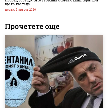
Посред горещо лято Германия сменя канцлера! Кой
ще го наследи
петък, 7 август 2026
Прочетете още