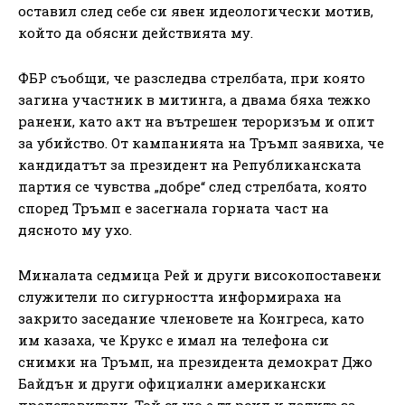
оставил след себе си явен идеологически мотив,
който да обясни действията му.
ФБР съобщи, че разследва стрелбата, при която
загина участник в митинга, а двама бяха тежко
ранени, като акт на вътрешен тероризъм и опит
за убийство. От кампанията на Тръмп заявиха, че
кандидатът за президент на Републиканската
партия се чувства „добре“ след стрелбата, която
според Тръмп е засегнала горната част на
дясното му ухо.
Миналата седмица Рей и други високопоставени
служители по сигурността информираха на
закрито заседание членовете на Конгреса, като
им казаха, че Крукс е имал на телефона си
снимки на Тръмп, на президента демократ Джо
Байдън и други официални американски