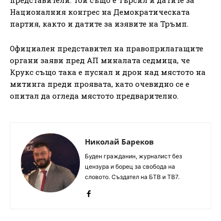
представители. Той също е търсил и датите за
Националния конгрес на Демократическата
партия, както и датите за изявите на Тръмп.
Официален представител на правоприлагащите
органи заяви пред АП миналата седмица, че
Крукс също така е пуснал и дрон над мястото на
митинга преди проявата, като очевидно се е
опитал да огледа мястото предварително.
Николай Бареков
Буден гражданин, журналист без
цензура и борец за свобода на
словото. Създател на БТВ и ТВ7.