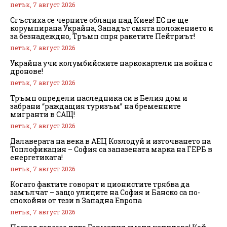
петък, 7 август 2026
Сгъстиха се черните облаци над Киев! ЕС не ще
корумпирана Украйна, Западът смята положението и
за безнадеждно, Тръмп спря ракетите Пейтриът!
петък, 7 август 2026
Украйна учи колумбийските наркокартели на война с
дронове!
петък, 7 август 2026
Тръмп определи наследника си в Белия дом и
забрани “раждащия туризъм” на бременните
мигранти в САЩ!
петък, 7 август 2026
Далаверата на века в АЕЦ Козлодуй и източването на
Топлофикация – София са запазената марка на ГЕРБ в
енергетиката!
петък, 7 август 2026
Когато фактите говорят и ционистите трябва да
замълчат – защо улиците на София и Банско са по-
спокойни от тези в Западна Европа
петък, 7 август 2026