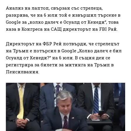
Анализ на лаптоп, свързан със стрелеца,
разкрива, че на 6 юли той е извършил търсене в
Google за „колко далеч е Осуалд ​​от Кенеди“, това
каза в Конгреса на САЩ директорът на FBI Рай.
Директорът на ФБР Рей потвърди, че стрелецът
на Тръмп е потърсил в Google „Колко далеч е бил
Осуалд ​​от Кенеди?“ на 6 юли. В същия ден се
регистрира за билети за митинга на Тръмп в
Пенсилвания.