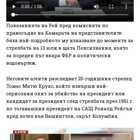
Показанията на Рей пред комисията по
правосъдие на Камарата на представителите
бяха най-подробното му изказване до момента за
стрелбата на 13 юли в щата Пенсилвания, която
за пореден път вкара ФБР в политически
водовъртеж.
Неговите агенти разследват 20-годишния стрелец
Томас Матю Крукс, който извърши най-
сериозния опит за убийство на президент или
кандидат за президент след стрелбата през 1981 г.
по тогавашния президент на САЩ Роналд Рейгън
пред хотел във Вашингтон, окръг Колумбия.