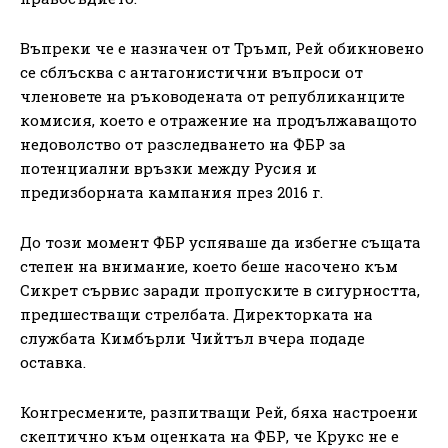
Въпреки че е назначен от Тръмп, Рей обикновено
се сблъсква с антагонистични въпроси от
членовете на ръководената от републиканците
комисия, което е отражение на продължаващото
недоволство от разследването на ФБР за
потенциални връзки между Русия и
предизборната кампания през 2016 г.
До този момент ФБР успяваше да избегне същата
степен на внимание, което беше насочено към
Сикрет сървис заради пропуските в сигурността,
предшестващи стрелбата. Директорката на
службата Кимбърли Чийтъл вчера подаде
оставка.
Конгресмените, разпитващи Рей, бяха настроени
скептично към оценката на ФБР, че Крукс не е