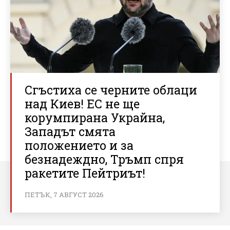
Сгъстиха се черните облаци
над Киев! ЕС не ще
корумпирана Украйна,
Западът смята
положението и за
безнадеждно, Тръмп спря
ракетите Пейтриът!
ПЕТЪК, 7 АВГУСТ 2026