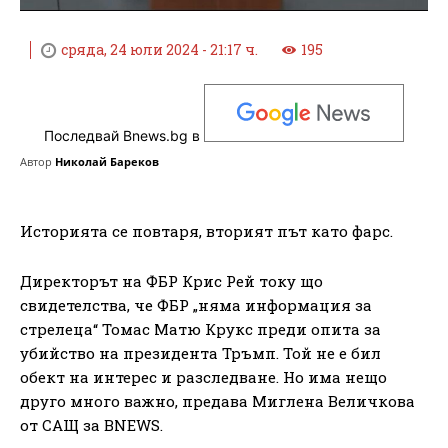
сряда, 24 юли 2024 - 21:17 ч.
195
Последвай Bnews.bg в
Автор
Николай Бареков
Историята се повтаря, вторият път като фарс.
Директорът на ФБР Крис Рей току що
свидетелства, че ФБР „няма информация за
стрелеца“ Томас Матю Крукс преди опита за
убийство на президента Тръмп. Той не е бил
обект на интерес и разследване. Но има нещо
друго много важно, предава Миглена Величкова
от САЩ за BNEWS.