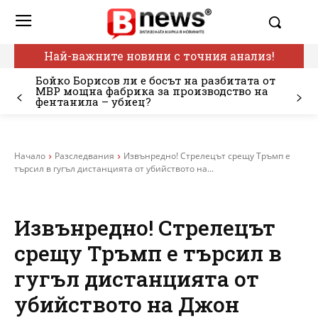
Най-важните новини с точния анализ!
Бойко Борисов ли е босът на разбитата от
МВР мощна фабрика за производство на
фентанила – убиец?
Начало
Разследвания
Извънредно! Стрелецът срещу Тръмп е
търсил в гугъл дистанцията от убийството на...
Извънредно! Стрелецът
срещу Тръмп е търсил в
гугъл дистанцията от
убийството на Джон