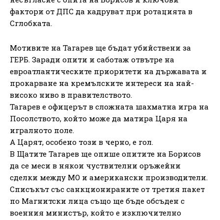
фактори от ДПС да кадруват при ротацията в
Сглобката.
Мотивите на Тагарев ще бъдат убийствени за
ГЕРБ. Заради опити и саботаж отвътре на
евроатлантическите приоритети на държавата и
прокарване на кремълските интереси на най-
високо ниво в правителството.
Тагарев е офицерът в сложната шахматна игра на
Посолството, който може да матира Царя на
игралното поле.
А Царят, особено този в черно, е гол.
В Щатите Тагарев ще опише опитите на Борисов
да се меси в някои чуствителни оръжейни
сделки между МО и американски производители.
Списъкът със санкционираните от третия пакет
по Магнитски лица също ще бъде обсъден с
военния министър, който е изключително