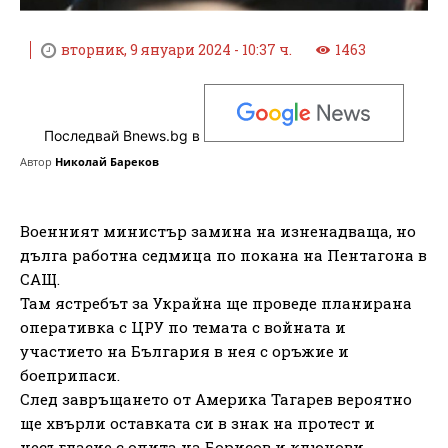
вторник, 9 януари 2024 - 10:37 ч.
1463
Последвай Bnews.bg в
Автор
Николай Бареков
Военният министър замина на изненадваща, но
дълга работна седмица по покана на Пентагона в
САЩ.
Там ястребът за Украйна ще проведе планирана
оперативка с ЦРУ по темата с войната и
участието на България в нея с оръжие и
боеприпаси.
След завръщането от Америка Тагарев вероятно
ще хвърли оставката си в знак на протест и
несъгласие с опита на Борисов и ключови