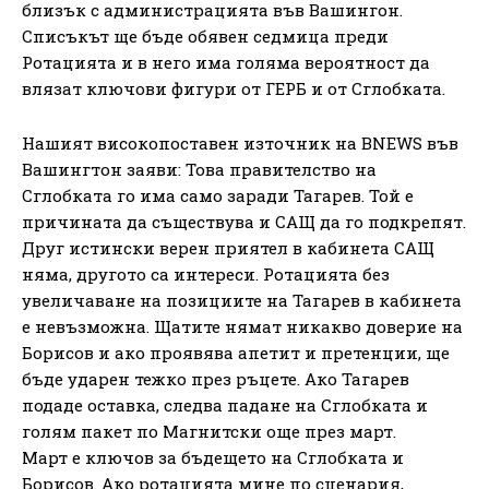
близък с администрацията във Вашингон.
Списъкът ще бъде обявен седмица преди
Ротацията и в него има голяма вероятност да
влязат ключови фигури от ГЕРБ и от Сглобката.
Нашият високопоставен източник на BNEWS във
Вашингтон заяви: Това правителство на
Сглобката го има само заради Тагарев. Той е
причината да съществува и САЩ да го подкрепят.
Друг истински верен приятел в кабинета САЩ
няма, другото са интереси. Ротацията без
увеличаване на позициите на Тагарев в кабинета
е невъзможна. Щатите нямат никакво доверие на
Борисов и ако проявява апетит и претенции, ще
бъде ударен тежко през ръцете. Ако Тагарев
подаде оставка, следва падане на Сглобката и
голям пакет по Магнитски още през март.
Март е ключов за бъдещето на Сглобката и
Борисов. Ако ротацията мине по сценария,