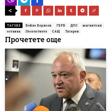
ТАГОВЕ
Бойко Борисов
ГЕРБ
ДПС
магнитски
оставка
Посолството
САЩ
Тагарев
Прочетете още