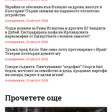
Украйна се обяснява във Външно за дрона, нахлул в
България! Първи снимки на падналото летателно
устройство
понеделник, 10 август 2026
Лоши новини за Ружа Игнатова и другите БГ бандити
в Дубай: Екстрадираха шефа на Ирландската
наркомафия от Емирствата с военен самолет!
понеделник, 10 август 2026
Тръмп пред Axios: Ние само полу преговаряме с Иран!
Техеран потвърди думите му
понеделник, 10 август 2026
Говори съдията: Линчуваният “педофил” Георги бил
беден, мечтаел за семейство и деца, продавал картофи
на пазара, умрял в адски мъки!
понеделник, 10 август 2026
Прочетете още