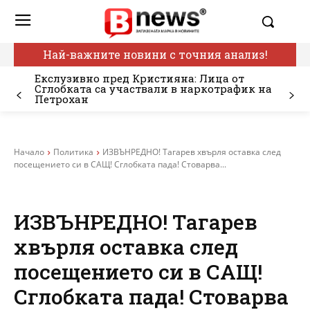
Най-важните новини с точния анализ!
Екслузивно пред Кристияна: Лица от
Сглобката са участвали в наркотрафик на
Петрохан
Начало
Политика
ИЗВЪНРЕДНО! Тагарев хвърля оставка след
посещението си в САЩ! Сглобката пада! Стоварва...
ИЗВЪНРЕДНО! Тагарев
хвърля оставка след
посещението си в САЩ!
Сглобката пада! Стоварва