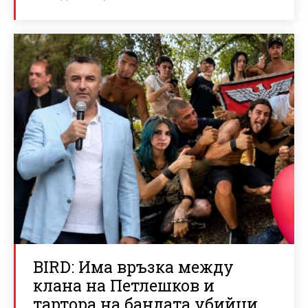
BIRD: Има връзка между
клана на Петлешков и
тартора на бандата убийци