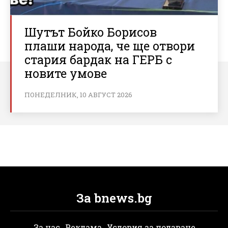
Шутът Бойко Борисов
плаши народа, че ще отвори
стария бардак на ГЕРБ с
новите умове
ПОНЕДЕЛНИК, 10 АВГУСТ 2026
За bnews.bg
За нас
Реклама
Условия за ползване