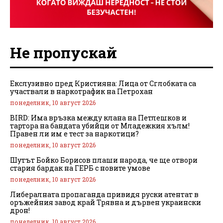
Не пропускай
Екслузивно пред Кристияна: Лица от Сглобката са
участвали в наркотрафик на Петрохан
понеделник, 10 август 2026
BIRD: Има връзка между клана на Петлешков и
тартора на бандата убийци от Младежкия хълм!
Правен ли им е тест за наркотици?
понеделник, 10 август 2026
Шутът Бойко Борисов плаши народа, че ще отвори
стария бардак на ГЕРБ с новите умове
понеделник, 10 август 2026
Либералната пропаганда привидя руски атентат в
оръжейния завод край Трявна и дървен украински
дрон!
понеделник, 10 август 2026