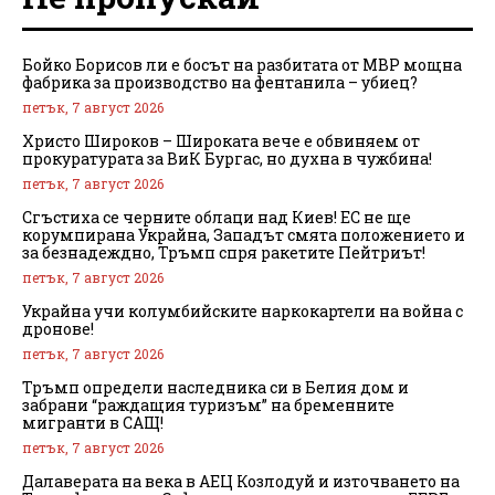
Бойко Борисов ли е босът на разбитата от МВР мощна
фабрика за производство на фентанила – убиец?
петък, 7 август 2026
Христо Широков – Широката вече е обвиняем от
прокуратурата за ВиК Бургас, но духна в чужбина!
петък, 7 август 2026
Сгъстиха се черните облаци над Киев! ЕС не ще
корумпирана Украйна, Западът смята положението и
за безнадеждно, Тръмп спря ракетите Пейтриът!
петък, 7 август 2026
Украйна учи колумбийските наркокартели на война с
дронове!
петък, 7 август 2026
Тръмп определи наследника си в Белия дом и
забрани “раждащия туризъм” на бременните
мигранти в САЩ!
петък, 7 август 2026
Далаверата на века в АЕЦ Козлодуй и източването на