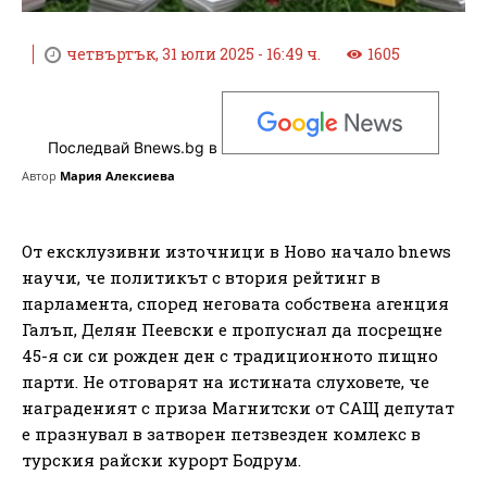
четвъртък, 31 юли 2025 - 16:49 ч.
1605
Последвай Bnews.bg в
Автор
Мария Алексиева
От ексклузивни източници в Ново начало bnews
научи, че политикът с втория рейтинг в
парламента, според неговата собствена агенция
Галъп, Делян Пеевски е пропуснал да посрещне
45-я си си рожден ден с традиционното пищно
парти. Не отговарят на истината слуховете, че
награденият с приза Магнитски от САЩ депутат
е празнувал в затворен петзвезден комлекс в
турския райски курорт Бодрум.