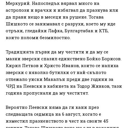
Меркурий. Напоследък вярвал много на
астролози и врачки и избягвал да празнува или
да прави нещо в месеци на рушене. Тогава
Шишкото се занимавал с разрухи, което му иде
отръки, гледайки Лафка, Булгартабак и КТБ,
които поломи безмилостно.
Традицията първи да му честити и да му се
мазни зверски спазил единствено Бойко Борисов.
Кирил Петков и Христо Иванов, които се напиха
зверски с няколко бутилки от най-скъпото
отлежало уиски Макалън преди две години за
ЧРД на Пеевски в кабинета на Тодор Живков, тази
година пропуснали да му честитят.
Вероятно Пеевски няма да ги кани през
следващата седмица на 6 август, когато е
изместил празненството в чест на своите 45
години. Тогава Шишкото вече ще е във ваканция