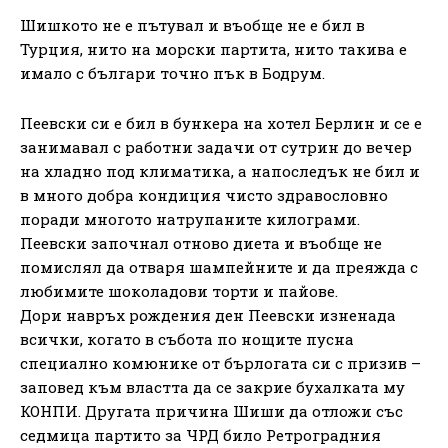
Шишкото не е пътувал и въобще не е бил в
Турция, нито на морски партита, нито такива е
имало с българи точно пък в Бодрум.
Пеевски си е бил в бункера на хотел Берлин и се е
занимавал с работни задачи от сутрин до вечер
на хладно под климатика, а напоследък не бил и
в много добра кондиция чисто здравословно
поради многото натрупаните килограми.
Пеевски започнал отново диета и въобще не
помислял да отваря шампейните и да преяжда с
любимите шоколадови торти и пайове.
Дори навръх рождения ден Пеевски изненада
всички, когато в събота по нощите пусна
специално комюнике от бърлогата си с призив –
заповед към властта да се закрие бухалката му
КОНПИ. Другата причина Шиши да отложи със
седмица партито за ЧРД било Ретроградния