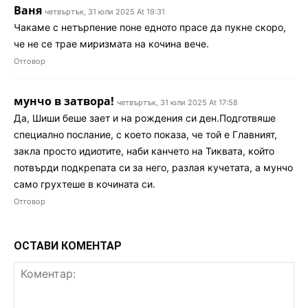
Ваня
четвъртък, 31 юли 2025 At 19:31
Чакаме с нетърпение поне едното прасе да пукне скоро,
че не се трае миризмата на кочина вече.
Отговор
мунчо в затвора!
четвъртък, 31 юли 2025 At 17:58
Да, Шиши беше зает и на рождения си ден.Подготвяше
специално послание, с което показа, че той е Главният,
закла просто идиотите, наби канчето на Тиквата, който
потвърди подкрепата си за него, разлая кучетата, а мунчо
само грухтеше в кочината си.
Отговор
ОСТАВИ КОМЕНТАР