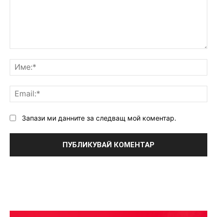
Коментар:
Им
Ema
Запази ми данните за следващ мой коментар.