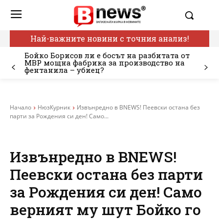
Най-важните новини с точния анализ!
Бойко Борисов ли е босът на разбитата от
МВР мощна фабрика за производство на
фентанила – убиец?
Начало
НюзКурник
Извънредно в BNEWS! Пеевски остана без
парти за Рождения си ден! Само...
Извънредно в BNEWS!
Пеевски остана без парти
за Рождения си ден! Само
верният му шут Бойко го