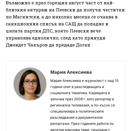
Възможно е през горещия август част от най-
близкия антураж на Пеевски да получи честитки
по Магнитски, а до няколко месеца се очаква в
санкционния списък на САЩ да попадне и
цялата партия ДПС, която Пеевски вече
управлява еднолично, след като принуди
Джевдет Чакъров да предаде Доган.
Мария Алексиева
Мария Алексиева е журналист с над 15
години опит в разследващата и
социалната тематика. Кариерата ѝ
започва през 2008 г. като репортер в
регионална телевизия, а по-късно се
специализира в политическите
разследвания и документални
репортажи. През годините работи по
десетки ключови теми, свързани с