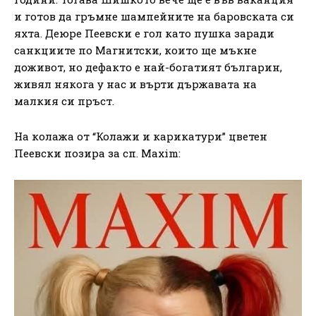
и готов да гръмне шампейните на баровската си
яхта. Деюре Пеевски е гол като пушка заради
санкциите по Магнитски, които ще мъкне
доживот, но дефакто е най-богатият българин,
живял някога у нас и върти държавата на
малкия си пръст.
На колажа от “Колажи и карикатури” цветен
Пеевски позира за сп. Maxim: