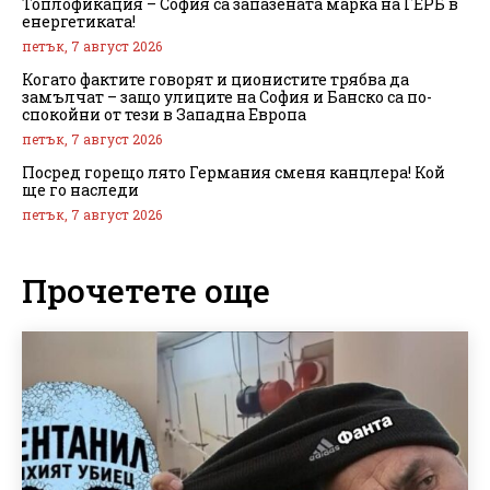
Топлофикация – София са запазената марка на ГЕРБ в
енергетиката!
петък, 7 август 2026
Когато фактите говорят и ционистите трябва да
замълчат – защо улиците на София и Банско са по-
спокойни от тези в Западна Европа
петък, 7 август 2026
Посред горещо лято Германия сменя канцлера! Кой
ще го наследи
петък, 7 август 2026
Прочетете още