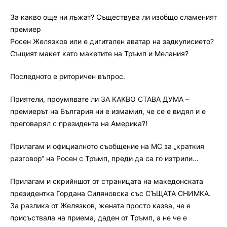
За какво още ни лъжат? Съществува ли изобщо сламеният
премиер
Росен Желязков или е дигитален аватар на задкулисието?
Същият макет като макетите на Тръмп и Мелания?
Последното е риторичен въпрос.
Приятели, проумявате ли ЗА КАКВО СТАВА ДУМА –
премиерът на България ни е измамил, че се е видял и е
преговарял с президента на Америка?!
Прилагам и официалното съобщение на МС за „краткия
разговор“ на Росен с Тръмп, преди да са го изтрили…
Прилагам и скрийншот от страницата на македонската
президентка Гордана Силяновска със СЪЩАТА СНИМКА.
За разлика от Желязков, жената просто казва, че е
присъствала на приема, даден от Тръмп, а не че е