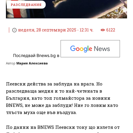
РАЗСЛЕДВАНИЯ
неделя, 28 септември 2025 - 12:31 ч.
6122
Последвай Bnews.bg в
Автор
Мария Алексиева
Пеевски действа за заблуда на врага. Но
разследваща медия и то най-четената в
България, като топ голмайстора за новини
BNEWS, не може да заблуди! Ние го ловим като
тлъста муха още във въздуха.
По данни на BNEWS Пеевски току що излетя от