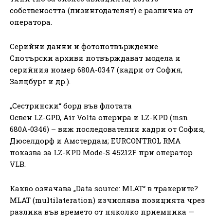
собствеността (лизингодателят) е различна от
оператора.
Серийни данни и фотопотвърждение
Спотърски архиви потвърждават модела и
серийния номер 680A-0347 (кадри от София,
Залцбург и др.).
„Сестрински“ борд във флотата
Освен LZ-GPD, Air Volta оперира и LZ-KPD (msn
680A-0346) – виж последователни кадри от София,
Дюселдорф и Амстердам; EURCONTROL RMA
показва за LZ-KPD Mode-S 45212F при оператор
VLB.
Какво означава „Data source: MLAT“ в тракерите?
MLAT (multilateration) изчислява позицията чрез
разлика във времето от няколко приемника —