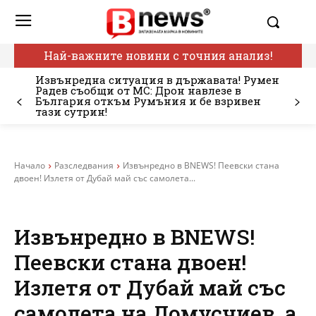
Най-важните новини с точния анализ!
Извънредна ситуация в държавата! Румен
Радев съобщи от МС: Дрон навлезе в
България откъм Румъния и бе взривен
тази сутрин!
Начало
Разследвания
Извънредно в BNEWS! Пеевски стана
двоен! Излетя от Дубай май със самолета...
Извънредно в BNEWS!
Пеевски стана двоен!
Излетя от Дубай май със
самолета на Домусчиев, а