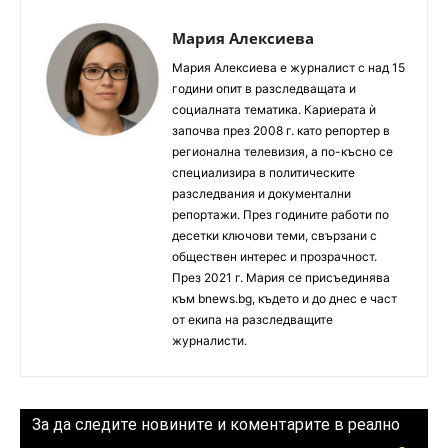
Мария Алексиева
Мария Алексиева е журналист с над 15
години опит в разследващата и
социалната тематика. Кариерата ѝ
започва през 2008 г. като репортер в
регионална телевизия, а по-късно се
специализира в политическите
разследвания и документални
репортажи. През годините работи по
десетки ключови теми, свързани с
обществен интерес и прозрачност.
През 2021 г. Мария се присъединява
към bnews.bg, където и до днес е част
от екипа на разследващите
журналисти.
За да следите новините и коментарите в реално