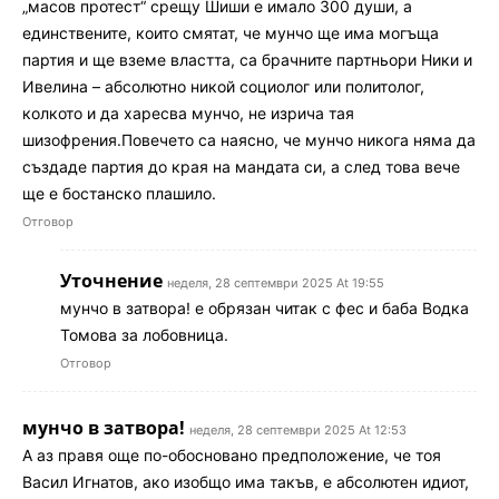
„масов протест“ срещу Шиши е имало 300 души, а
единствените, които смятат, че мунчо ще има могъща
партия и ще вземе властта, са брачните партньори Ники и
Ивелина – абсолютно никой социолог или политолог,
колкото и да харесва мунчо, не изрича тая
шизофрения.Повечето са наясно, че мунчо никога няма да
създаде партия до края на мандата си, а след това вече
ще е бостанско плашило.
Отговор
Уточнение
неделя, 28 септември 2025 At 19:55
мунчо в затвора! е обрязан читак с фес и баба Водка
Томова за лобовница.
Отговор
мунчо в затвора!
неделя, 28 септември 2025 At 12:53
А аз правя още по-обосновано предположение, че тоя
Васил Игнатов, ако изобщо има такъв, е абсолютен идиот,