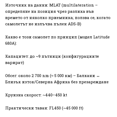
Източник на данни: MLAT (multilateration –
определяне на позиция чрез разлика във
времето от няколко приемника; ползва се, когато
самолeтът не излъчва пълен ADS-B)
Какво е този самолет по принцип (модел Latitude
680A):
Капацитет: до ~9 пътници (конфигурациите
варират)
Обсег: около 2 700 nm (≈ 5 000 км) – Балкани ↔
Близък изток/Северна Африка без презареждане
Круизна скорост: ~440–450 kt
Практически таван: FL450 (~45 000 ft)