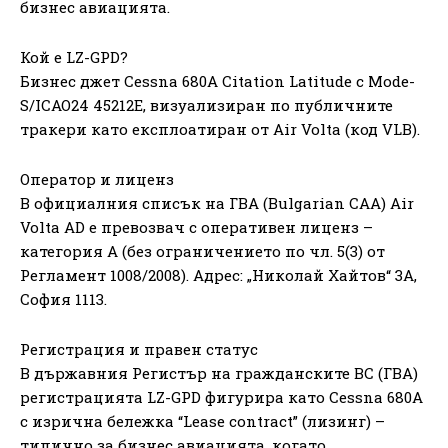
бизнес авиацията.
Кой е LZ-GPD?
Бизнес джет Cessna 680A Citation Latitude с Mode-
S/ICAO24 45212E, визуализиран по публичните
тракери като експлоатиран от Air Volta (код VLB).
Оператор и лиценз
В официалния списък на ГВА (Bulgarian CAA) Air
Volta AD е превозвач с оперативен лиценз –
категория A (без ограничението по чл. 5(3) от
Регламент 1008/2008). Адрес: „Николай Хайтов“ 3А,
София 1113.
Регистрация и правен статус
В държавния Регистър на гражданските ВС (ГВА)
регистрацията LZ-GPD фигурира като Cessna 680A
с изрична бележка “Lease contract” (лизинг) –
типично за бизнес авиацията, когато