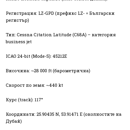
Регистрация: LZ-GPD (префикс LZ- = Български
регистър)
Тип: Cessna Citation Latitude (C68A) – категория
business jet
ICAO 24-bit (Mode-S): 45212E
Височина: ~28 000 ft (барометрична)
Скорост по земя: ~440 kt
Курс (track): 117°
Координати: 25.90435 N, 53.91471 E (околностите на
Дубай)