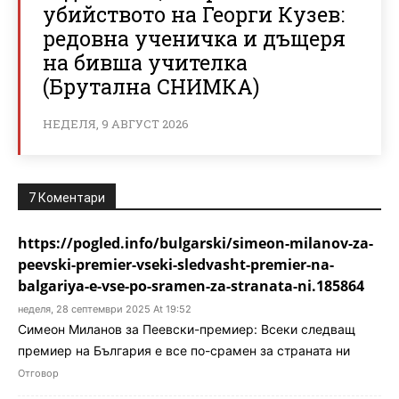
убийството на Георги Кузев:
редовна ученичка и дъщеря
на бивша учителка
(Брутална СНИМКА)
НЕДЕЛЯ, 9 АВГУСТ 2026
7 Коментари
https://pogled.info/bulgarski/simeon-milanov-za-
peevski-premier-vseki-sledvasht-premier-na-
balgariya-e-vse-po-sramen-za-stranata-ni.185864
неделя, 28 септември 2025 At 19:52
Симеон Миланов за Пеевски-премиер: Всеки следващ
премиер на България е все по-срамен за страната ни
Отговор