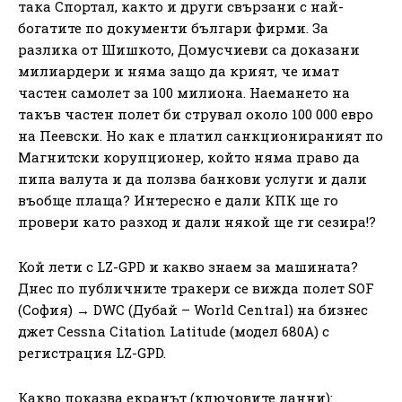
така Спортал, както и други свързани с най-
богатите по документи българи фирми. За
разлика от Шишкото, Домусчиеви са доказани
милиардери и няма защо да крият, че имат
частен самолет за 100 милиона. Наемането на
такъв частен полет би струвал около 100 000 евро
на Пеевски. Но как е платил санкционираният по
Магнитски корупционер, който няма право да
пипа валута и да ползва банкови услуги и дали
въобще плаща? Интересно е дали КПК ще го
провери като разход и дали някой ще ги сезира!?
Кой лети с LZ-GPD и какво знаем за машината?
Днес по публичните тракери се вижда полет SOF
(София) → DWC (Дубай – World Central) на бизнес
джет Cessna Citation Latitude (модел 680A) с
регистрация LZ-GPD.
Какво показва екранът (ключовите данни):