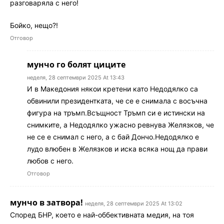
разговаряла с него!
Бойко, нещо?!
Отговор
мунчо го болят циците
неделя, 28 септември 2025 At 13:43
И в Македония някои кретени като Недодялко са
обвинили президентката, че се е снимала с восъчна
фигура на тръмп.Всъщност Тръмп си е истински на
снимките, а Недодялко ужасно ревнува Желязков, че
не се е снимал с него, а с бай Дончо.Недодялко е
лудо влюбен в Желязков и иска всяка нощ да прави
любов с него.
Отговор
мунчо в затвора!
неделя, 28 септември 2025 At 13:02
Според БНР, което е най-оббективната медия, на тоя