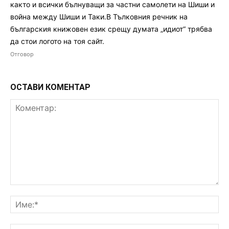
както и всички бълнуващи за частни самолети на Шиши и
война между Шиши и Таки.В Тълковния речник на
българския книжовен език срещу думата „идиот“ трябва
да стои логото на тоя сайт.
Отговор
ОСТАВИ КОМЕНТАР
Коментар:
Им
Ema