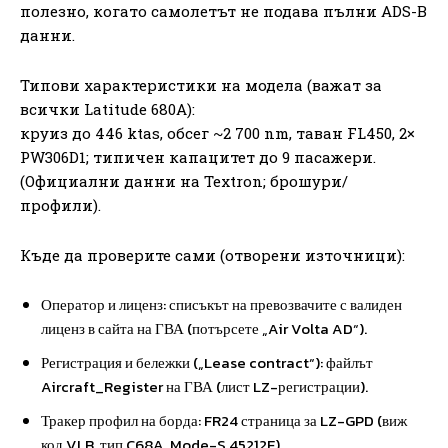
полезно, когато самолетът не подава пълни ADS-B
данни.
Типови характеристики на модела (важат за
всички Latitude 680A):
круиз до 446 ktas, обсег ~2 700 nm, таван FL450, 2×
PW306D1; типичен капацитет до 9 пасажери.
(Официални данни на Textron; брошури/
профили).
Къде да проверите сами (отворени източници):
Оператор и лиценз: списъкът на превозвачите с валиден
лиценз в сайта на ГВА (потърсете „Air Volta AD“).
Регистрация и бележки („Lease contract“): файлът
Aircraft_Register на ГВА (лист LZ-регистрации).
Тракер профил на борда: FR24 страница за LZ-GPD (виж
код VLB, тип C68A, Mode-S 45212E).