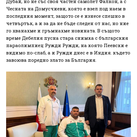
Дубай, но не със своя частен самолет Фалкон, а с
Чесната на Домусчиеви, която е взел под наем в
последния момент, защото се е изнесе спешно в
четвъртък, а и за да не бъде следен от нас, но ние
го хванахме и гръмнахме новината. В същото
време Дебелия пусна стара снимка с българския
параолимпиец Ружди Ружди, на която Пеевски е
видимо по-слаб, а и Ружди днес е в Индия. където
завоюва поредно злато за България.