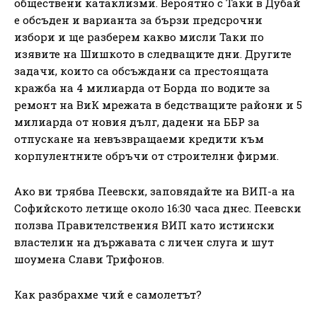
обществени катаклизми. Вероятно с Таки в Дубай
е обсъден и варианта за бързи предсрочни
избори и ще разберем какво мисли Таки по
изявите на Шишкото в следващите дни. Другите
задачи, които са обсъждани са престоящата
кражба на 4 милиарда от Борда по водите за
ремонт на ВиК мрежата в бедстващите райони и 5
милиарда от новия дълг, дадени на ББР за
отпускане на невъзвращаеми кредити към
корпулентните обръчи от строителни фирми.
Ако ви трябва Пеевски, заповядайте на ВИП-а на
Софийското летище около 16:30 часа днес. Пеевски
ползва Правителствения ВИП като истински
властелин на държавата с личен слуга и шут
шоумена Слави Трифонов.
Как разбрахме чий е самолетът?