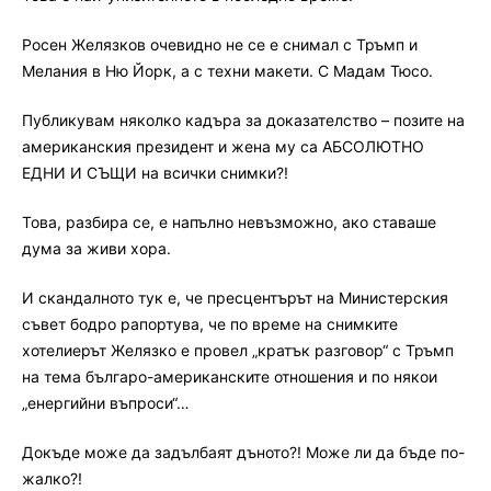
Росен Желязков очевидно не се е снимал с Тръмп и
Мелания в Ню Йорк, а с техни макети. С Мадам Тюсо.
Публикувам няколко кадъра за доказателство – позите на
американския президент и жена му са АБСОЛЮТНО
ЕДНИ И СЪЩИ на всички снимки?!
Това, разбира се, е напълно невъзможно, ако ставаше
дума за живи хора.
И скандалното тук е, че пресцентърът на Министерския
съвет бодро рапортува, че по време на снимките
хотелиерът Желязко е провел „кратък разговор“ с Тръмп
на тема българо-американските отношения и по някои
„енергийни въпроси“…
Докъде може да задълбаят дъното?! Може ли да бъде по-
жалко?!