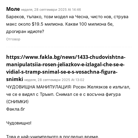
Моле
неделя, 28 септември 2025 At 14:46
Бареков, тъпако, този модел на Чесна, чисто нов, струва
макс около $19.5 милиона. Какви 100 милиона бе,
дрогиран идиоте?
Отговор
https://www.fakla.bg/news/1433-chudovishtna-
manipulatsiia-rosen-jeliazkov-e-izlagal-che-se-e-
vidial-s-tramp-snimal-se-e-s-vosachna-figura-
snimki
неделя, 28 септември 2025 At 13:02
ЧУДОВИЩНА МАНИПУЛАЦИЯ: Росен Желязков е излъгал,
че се е видял с Тръмп. Снимал се е с восъчна фигура
(СНИМКИ)
Факла.бг
Чудовищно!
Това е най-унизителното в последно време.