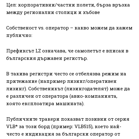
Цел: корпоративни/частни полети, бърза връзка
между регионални столици и хъбове
Собственост vs. оператор – какво можем да кажем
публично:
Префиксът LZ означава, че самолетът е вписан в
българския държавен регистър.
В такива регистри често се отбелязва режим на
притежание (например лизинг/оперативен
лизинг). Собственикът (лизингодателят) може да
е различен от оператора (авио-компанията,
която експлоатира машината).
Публичните тракери показват позивни от серия
VLB* за този борд (пример: VLB515), което най-
често е индикация за български оператор от