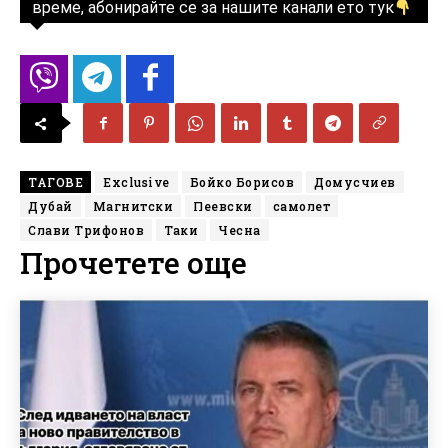
време, абонирайте се за нашите канали ето тук
ТАГОВЕ
Exclusive
Бойко Борисов
Домусчиев
Дубай
Магнитски
Пеевски
самолет
Слави Трифонов
Таки
Чесна
Прочетете още