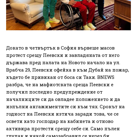
Докато в четвъртък в София вървеше масов
протест срещу Пеевски и завладяната от него
държава пред палата на Новото начало на ул.
Врабча 29, Пеевски офейка в към Дубай на пожар,
където бе привикан от боса си Таки. BNEWS
разбра, че на мафиотската среща Пеевски е
получил последно предупреждение от
началниците си да овладее положението и да
изпълни ангажиментите си към тях. Срокът на
годност на Пеевски изтича заради това, че се
освети като господар на кабинета и отново
активира протести срещу себе си. Само пълен
глупак и някой самозабравил се нерез би