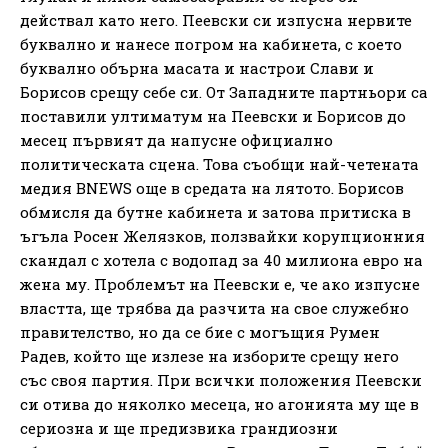
действал като него. Пеевски си изпусна нервите
буквално и нанесе погром на кабинета, с което
буквално обърна масата и настрои Слави и
Борисов срещу себе си. От Западните партньори са
поставили ултиматум на Пеевски и Борисов до
месец първият да напусне официално
политическата сцена. Това съобщи най-четената
медия BNEWS още в средата на лятото. Борисов
обмисля да бутне кабинета и затова притиска в
ъгъла Росен Желязков, ползвайки корупционния
скандал с хотела с водопад за 40 милиона евро на
жена му. Проблемът на Пеевски е, че ако изпусне
властта, ще трябва да разчита на свое служебно
правителство, но да се бие с могъщия Румен
Радев, който ще излезе на изборите срещу него
със своя партия. При всички положения Пеевски
си отива до няколко месеца, но агонията му ще в
сериозна и ще предизвика грандиозни