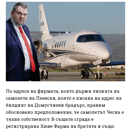
По адреса на фирмата, която държи лизинга на
самолета на Пеевски, която е писана на адрес на
билдинг на Домусчиеви брадърс, правим
обосновано предлоложение, че самолетът Чесна е
тяхна собственост. В същата сграда е
регистрирана Хюве Фарма на братята и също