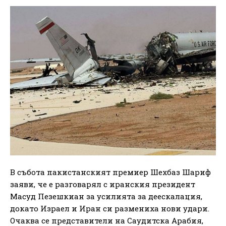
В събота пакистанският премиер Шехбаз Шариф
заяви, че е разговарял с иранския президент
Масуд Пезешкиан за усилията за деескалация,
докато Израел и Иран си размениха нови удари.
Очаква се представители на Саудитска Арабия,