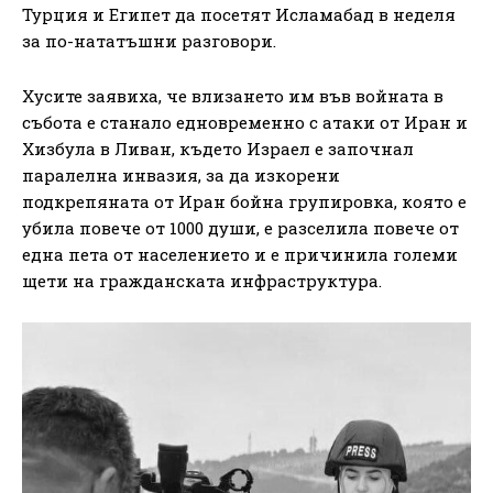
Турция и Египет да посетят Исламабад в неделя
за по-нататъшни разговори.
Хусите заявиха, че влизането им във войната в
събота е станало едновременно с атаки от Иран и
Хизбула в Ливан, където Израел е започнал
паралелна инвазия, за да изкорени
подкрепяната от Иран бойна групировка, която е
убила повече от 1000 души, е разселила повече от
една пета от населението и е причинила големи
щети на гражданската инфраструктура.