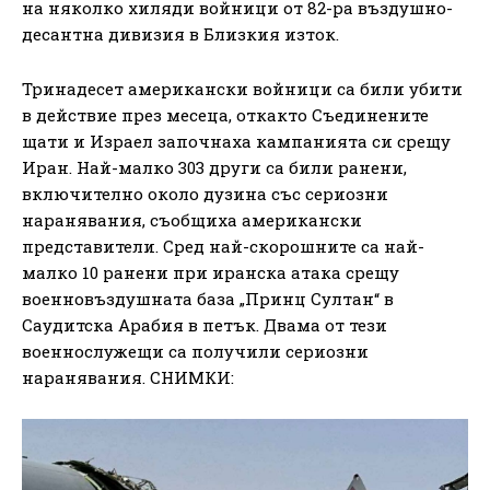
на няколко хиляди войници от 82-ра въздушно-
десантна дивизия в Близкия изток.
Тринадесет американски войници са били убити
в действие през месеца, откакто Съединените
щати и Израел започнаха кампанията си срещу
Иран. Най-малко 303 други са били ранени,
включително около дузина със сериозни
наранявания, съобщиха американски
представители. Сред най-скорошните са най-
малко 10 ранени при иранска атака срещу
военновъздушната база „Принц Султан“ в
Саудитска Арабия в петък. Двама от тези
военнослужещи са получили сериозни
наранявания. СНИМКИ: