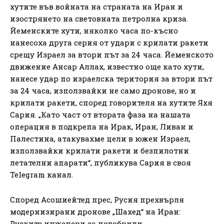
хутите във войната на страната на Иран и
изострянето на световната петролна криза.
Йеменските хути, няколко часа по-късно
нанесоха друга серия от удари с крилати ракети
срещу Израел за втори път за 24 часа. Йеменското
движение Ансар Аллах, известно още като хути,
нанесе удар по израелска територия за втори път
за 24 часа, използвайки не само дронове, но и
крилати ракети, според говорителя на хутите Яхя
Сария. „Като част от втората фаза на нашата
операция в подкрепа на Ирак, Иран, Ливан и
Палестина, атакувахме цели в южен Израел,
използвайки крилати ракети и безпилотни
летателни апарати“, публикува Сария в своя
Telegram канал.
Според Асошиейтед прес, Русия прехвърля
модернизирани дронове „Шахед“ на Иран:
Руските инженери са подобрили