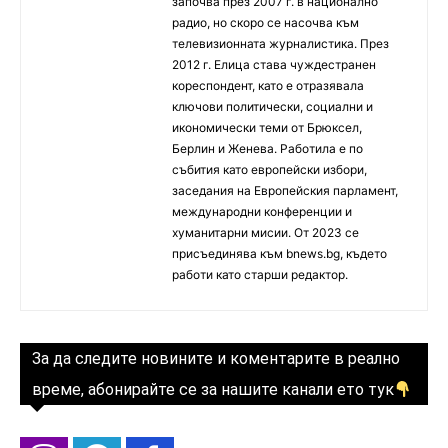
започва през 2007 г. в национално
радио, но скоро се насочва към
телевизионната журналистика. През
2012 г. Елица става чуждестранен
кореспондент, като е отразявала
ключови политически, социални и
икономически теми от Брюксел,
Берлин и Женева. Работила е по
събития като европейски избори,
заседания на Европейския парламент,
международни конференции и
хуманитарни мисии. От 2023 се
присъединява към bnews.bg, където
работи като старши редактор.
За да следите новините и коментарите в реално
време, абонирайте се за нашите канали ето тук