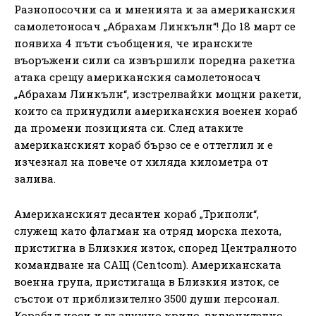
Разнопосочни са и мненията и за американския
самолетоносач „Абрахам Линкълн“! До 18 март се
появиха 4 пъти съобщения, че иранските
въоръжени сили са извършили поредна ракетна
атака срещу американския самолетоносач
„Абрахам Линкълн“, изстрелвайки мощни ракети,
които са принудили американския военен кораб
да промени позицията си. След атаките
американският кораб бързо се е оттеглил и е
изчезнал на повече от хиляда километра от
залива.
Американският десантен кораб „Триполи“,
служещ като флагман на отряд морска пехота,
пристигна в Близкия изток, според Централното
командване на САЩ (Centcom). Американската
военна група, пристигаща в Близкия изток, се
състои от приблизително 3500 души персонал.
Корабът носи и въздушно крило, включително