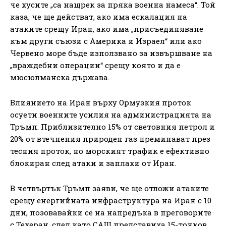
че хусите „са нащрек за пряка военна намеса“. Той
каза, че ще действат, ако има ескалация на
атаките срещу Иран, ако има „присъединяване
към други съюзи с Америка и Израел“ или ако
Червено море бъде използвано за извършване на
„враждебни операции“ срещу която и да е
мюсюлманска държава.
Влиянието на Иран върху Ормузкия проток
осуети военните усилия на администрацията на
Тръмп. Приблизително 15% от световния петрол и
20% от втечнения природен газ преминават през
тесния проток, но морският трафик е ефективно
блокиран след атаки и заплахи от Иран.
В четвъртък Тръмп заяви, че ще отложи атаките
срещу енергийната инфраструктура на Иран с 10
дни, позовавайки се на напредъка в преговорите
с Техеран, след като САЩ представиха 15-точков