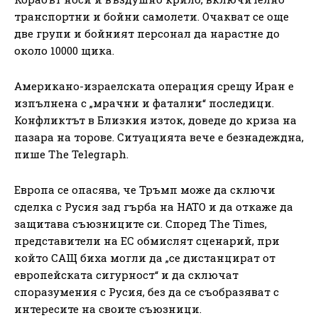
транспортни и бойни самолети. Очакват се още
две групи и бойният персонал да нарастне до
около 10000 щика.
Американо-израелската операция срещу Иран е
изпълнена с „мрачни и фатални“ последици.
Конфликтът в Близкия изток, доведе до криза на
пазара на торове. Ситуацията вече е безнадеждна,
пише The Telegraph.
Европа се опасява, че Тръмп може да сключи
сделка с Русия зад гърба на НАТО и да откаже да
защитава съюзниците си. Според The Times,
представители на ЕС обмислят сценарий, при
който САЩ биха могли да „се дистанцират от
европейската сигурност“ и да сключат
споразумения с Русия, без да се съобразяват с
интересите на своите съюзници.