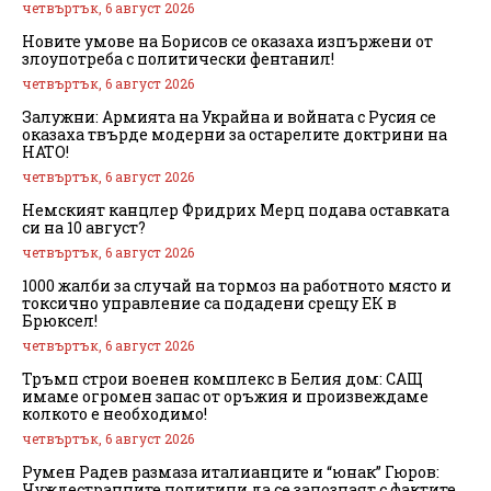
четвъртък, 6 август 2026
Новите умове на Борисов се оказаха изпържени от
злоупотреба с политически фентанил!
четвъртък, 6 август 2026
Залужни: Армията на Украйна и войната с Русия се
оказаха твърде модерни за остарелите доктрини на
НАТО!
четвъртък, 6 август 2026
Немският канцлер Фридрих Мерц подава оставката
си на 10 август?
четвъртък, 6 август 2026
1000 жалби за случай на тормоз на работното място и
токсично управление са подадени срещу ЕК в
Брюксел!
четвъртък, 6 август 2026
Тръмп строи военен комплекс в Белия дом: САЩ
имаме огромен запас от оръжия и произвеждаме
колкото е необходимо!
четвъртък, 6 август 2026
Румен Радев размаза италианците и “юнак” Гюров:
Чуждестранните политици да се запознаят с фактите