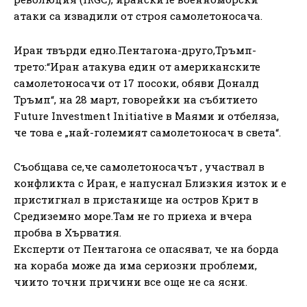
атаки са извадили от строя самолетоносача.
Иран твърди едно.Пентагона-друго,Тръмп-
трето:“Иран атакува един от американските
самолетоносачи от 17 посоки, обяви Доналд
Тръмп“, на 28 март, говорейки на събитието
Future Investment Initiative в Маями и отбеляза,
че това е „най-големият самолетоносач в света“.
Съобщава се,че самолетоносачът , участвал в
конфликта с Иран, е напуснал Близкия изток и е
пристигнал в пристанище на остров Крит в
Средиземно море.Там не го приеха и вчера
пробва в Хърватия.
Експерти от Пентагона се опасяват, че на борда
на кораба може да има сериозни проблеми,
чиито точни причини все още не са ясни.