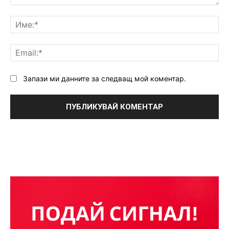
Коментар:
Им
Ema
Запази ми данните за следващ мой коментар.