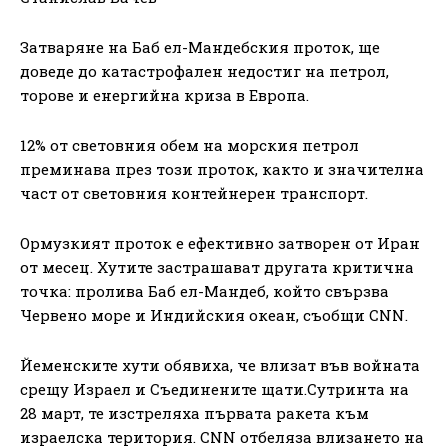
Затваряне на Баб ел-Мандебския проток, ще
доведе до катастрофален недостиг на петрол,
торове и енергийна криза в Европа.
12% от световния обем на морския петрол
преминава през този проток, както и значителна
част от световния контейнерен транспорт.
Ормузкият проток е ефективно затворен от Иран
от месец. Хутите застрашават другата критична
точка: пролива Баб ел-Мандеб, който свързва
Червено море и Индийския океан, съобщи CNN.
Йеменските хути обявиха, че влизат във войната
срещу Израел и Съединените щати.Сутринта на
28 март, те изстреляха първата ракета към
израелска територия. CNN отбеляза влизането на