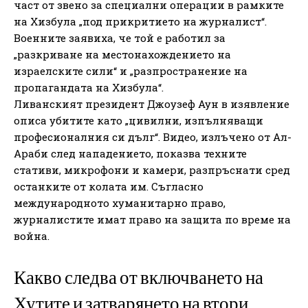
част от звено за специални операции в рамките
на Хизбула „под прикритието на журналист“.
Военните заявиха, че той е работил за
„разкриване на местонахождението на
израелските сили“ и „разпространение на
пропагандата на Хизбула“.
Ливанският президент Джоузеф Аун в изявление
описа убитите като „цивилни, изпълняващи
професионалния си дълг“. Видео, излъчено от Ал-
Араби след нападението, показва техните
стативи, микрофони и камери, разпръснати сред
останките от колата им. Съгласно
международното хуманитарно право,
журналистите имат право на защита по време на
война.
Какво следва от включването на
Хутите и затварянето на втори