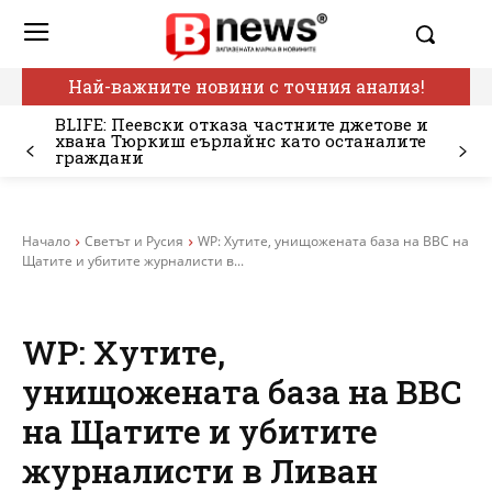
Най-важните новини с точния анализ!
BLIFE: Пеевски отказа частните джетове и
хвана Тюркиш еърлайнс като останалите
граждани
Начало
Светът и Русия
WP: Хутите, унищожената база на ВВС на
Щатите и убитите журналисти в...
WP: Хутите,
унищожената база на ВВС
на Щатите и убитите
журналисти в Ливан