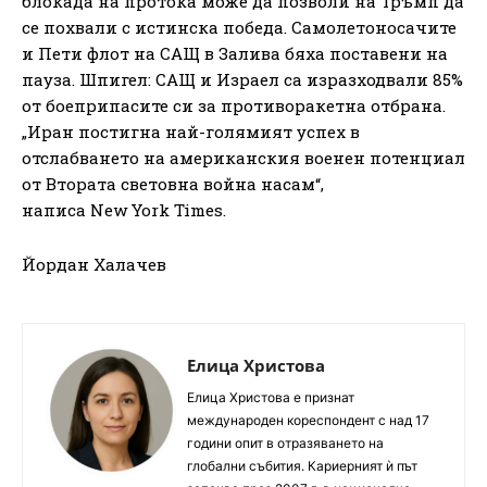
блокада на протока може да позволи на Тръмп да
се похвали с истинска победа. Самолетоносачите
и Пети флот на САЩ в Залива бяха поставени на
пауза. Шпигел: САЩ и Израел са изразходвали 85%
от боеприпасите си за противоракетна отбрана.
„Иран постигна най-голямият успех в
отслабването на американския военен потенциал
от Втората световна война насам“,
написа New York Times.
Йордан Халачев
Елица Христова
Елица Христова е признат
международен кореспондент с над 17
години опит в отразяването на
глобални събития. Кариерният ѝ път