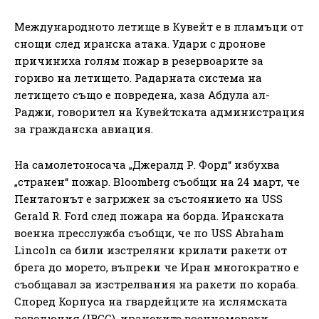
Международното летище в Кувейт е в пламъци от
снощи след иранска атака. Удари с дронове
причиниха голям пожар в резервоарите за
гориво на летището. Радарната система на
летището също е повредена, каза Абдула ал-
Раджи, говорител на Кувейтската администрация
за гражданска авиация.
На самолетоносача „Джералд Р. Форд“ избухва
„странен“ пожар. Bloomberg съобщи на 24 март, че
Пентагонът е загрижен за състоянието на USS
Gerald R. Ford след пожара на борда. Иранската
военна пресслужба съобщи, че по USS Abraham
Lincoln са били изстреляни крилати ракети от
брега до морето, въпреки че Иран многократно е
съобщавал за изстрелвания на ракети по кораба.
Според Корпуса на гвардейците на ислямската
революция (IRGC), иранските военноморски