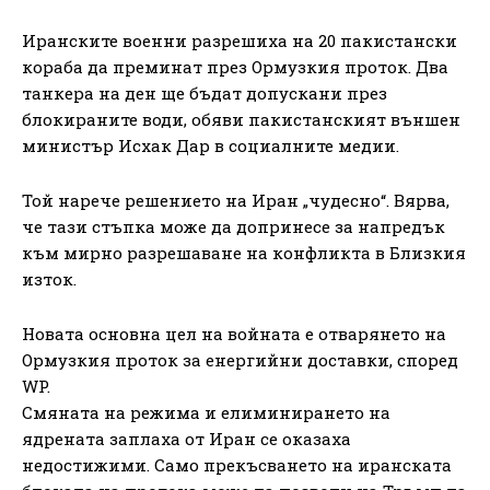
Иранските военни разрешиха на 20 пакистански
кораба да преминат през Ормузкия проток. Два
танкера на ден ще бъдат допускани през
блокираните води, обяви пакистанският външен
министър Исхак Дар в социалните медии.
Той нарече решението на Иран „чудесно“. Вярва,
че тази стъпка може да допринесе за напредък
към мирно разрешаване на конфликта в Близкия
изток.
Новата основна цел на войната е отварянето на
Ормузкия проток за енергийни доставки, според
WP.
Смяната на режима и елиминирането на
ядрената заплаха от Иран се оказаха
недостижими. Само прекъсването на иранската