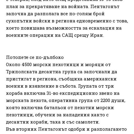
план за прекратяване на войната. Пентагонът
започна да разполага все по-голям брой
сухопътни войски в региона едновременно с това,
което повишава възможността за ескалация на
военните операции на САЩ срещу Иран.
Потопете се по-дълбоко
Около 4500 морски пехотинци и моряци от
Триполската десантна група са започнали да
пристигат в региона, съобщиха американски
военни в изявление в събота. Групата от три
кораба включва 31-во експедиционно звено на
морската пехота, оперативна група от 2200 души,
която включва батальон от пехотни морски
пехотинци, обучени за нападения както с
десантни кораби, така и със самолети.
Във вторник Пентагонът одобри и разполагането