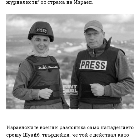
журналисти“ от страна на Израел.
Израелските военни разясниха само нападението
срещу Шуайб, твърдейки, че той е действал като