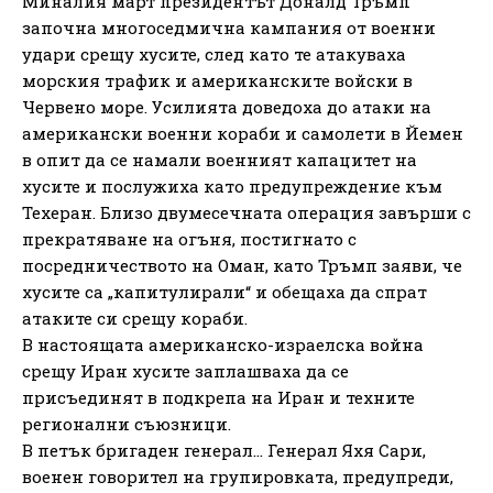
Миналия март президентът Доналд Тръмп
започна многоседмична кампания от военни
удари срещу хусите, след като те атакуваха
морския трафик и американските войски в
Червено море. Усилията доведоха до атаки на
американски военни кораби и самолети в Йемен
в опит да се намали военният капацитет на
хусите и послужиха като предупреждение към
Техеран. Близо двумесечната операция завърши с
прекратяване на огъня, постигнато с
посредничеството на Оман, като Тръмп заяви, че
хусите са „капитулирали“ и обещаха да спрат
атаките си срещу кораби.
В настоящата американско-израелска война
срещу Иран хусите заплашваха да се
присъединят в подкрепа на Иран и техните
регионални съюзници.
В петък бригаден генерал… Генерал Яхя Сари,
военен говорител на групировката, предупреди,