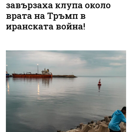
завързаха клупа около
врата на Тръмп в
иранската война!