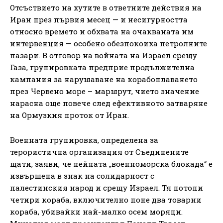
Отсъствието на хутите в ответните действия на
Иран през първия месец — и несигурността
относно времето и обхвата на очакваната им
интервенция — особено обезпокоиха петролните
пазари. В отговор на войната на Израел срещу
Газа, групировката предприе продължителна
кампания за нарушаване на корабоплаването
през Червено море – маршрут, чието значение
нарасна още повече след ефективното затваряне
на Ормузкия проток от Иран.
Военната групировка, определена за
терористична организация от Съединените
щати, заяви, че нейната „военноморска блокада“ е
извършена в знак на солидарност с
палестинския народ и срещу Израел. Тя потопи
четири кораба, включително поне два товарни
кораба, убивайки най-малко осем моряци.