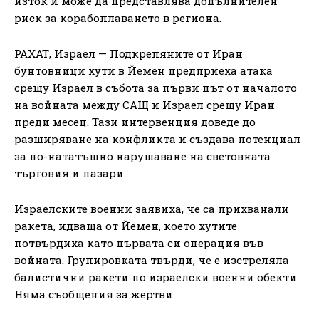
изток и може да представлява допълнителен
риск за корабоплаването в региона.
РАХАТ, Израел — Подкрепяните от Иран
бунтовници хути в Йемен предприеха атака
срещу Израел в събота за първи път от началото
на войната между САЩ и Израел срещу Иран
преди месец. Тази интервенция доведе до
разширяване на конфликта и създава потенциал
за по-нататъшно нарушаване на световната
търговия и пазари.
Израелските военни заявиха, че са прихванали
ракета, идваща от Йемен, което хутите
потвърдиха като първата си операция във
войната. Групировката твърди, че е изстреляла
балистични ракети по израелски военни обекти.
Няма съобщения за жертви.