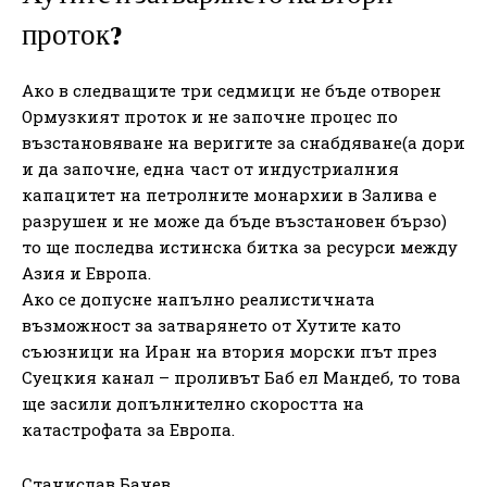
проток?
Ако в следващите три седмици не бъде отворен
Ормузкият проток и не започне процес по
възстановяване на веригите за снабдяване(а дори
и да започне, една част от индустриалния
капацитет на петролните монархии в Залива е
разрушен и не може да бъде възстановен бързо)
то ще последва истинска битка за ресурси между
Азия и Европа.
Ако се допусне напълно реалистичната
възможност за затварянето от Хутите като
съюзници на Иран на втория морски път през
Суецкия канал – проливът Баб ел Мандеб, то това
ще засили допълнително скоростта на
катастрофата за Европа.
Станислав Бачев