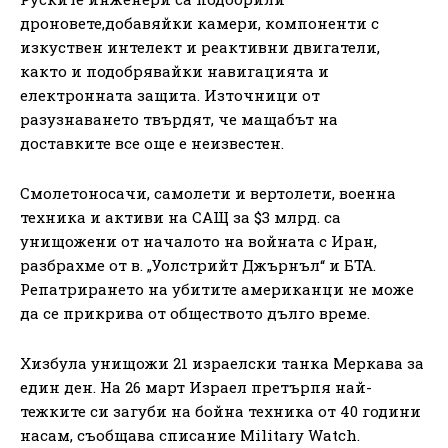
дроновете,добавяйки камери, компоненти с
изкуствен интелект и реактивни двигатели,
както и подобрявайки навигацията и
електронната защита. Източници от
разузнаването твърдят, че мащабът на
доставките все още е неизвестен.
Смолетоносачи, самолети и вертолети, военна
техника и активи на САЩ за $3 млрд. са
унищожени от началото на войната с Иран,
разбрахме от в. „Уолстрийт Джърнъл“ и БТА.
Репатрирането на убитите американци не може
да се прикрива от обществото дълго време.
Хизбула унищожи 21 израелски танка Меркава за
един ден. На 26 март Израел претърпя най-
тежките си загуби на бойна техника от 40 години
насам, съобщава списание Military Watch.