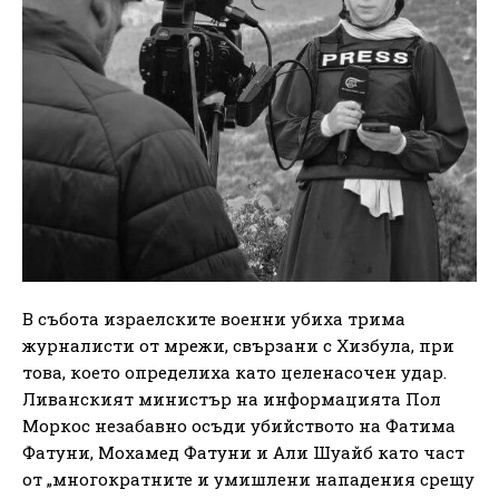
В събота израелските военни убиха трима
журналисти от мрежи, свързани с Хизбула, при
това, което определиха като целенасочен удар.
Ливанският министър на информацията Пол
Моркос незабавно осъди убийството на Фатима
Фатуни, Мохамед Фатуни и Али Шуайб като част
от „многократните и умишлени нападения срещу