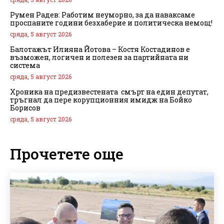
Румен Радев: Работим неуморно, за да наваксаме
проспаните години безхаберие и политическа немощ!
сряда, 5 август 2026
Балотажът Илияна Йотова – Костя Костадинов е
възможен, логичен и полезен за партийната ни
система
сряда, 5 август 2026
Хроника на предизвестената смърт на един депутат,
тръгнал да пере корупционния имидж на Бойко
Борисов
сряда, 5 август 2026
Прочетете още