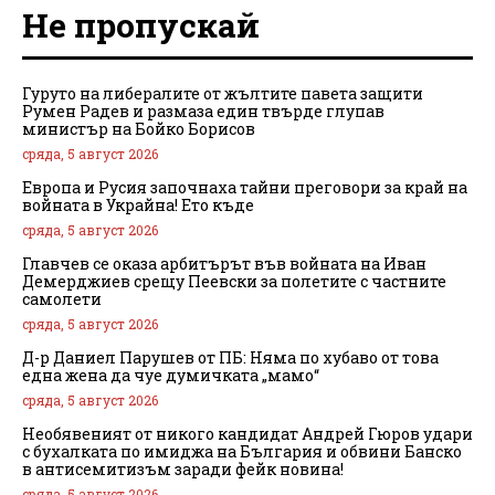
Не пропускай
Гуруто на либералите от жълтите павета защити
Румен Радев и размаза един твърде глупав
министър на Бойко Борисов
сряда, 5 август 2026
Европа и Русия започнаха тайни преговори за край на
войната в Украйна! Ето къде
сряда, 5 август 2026
Главчев се оказа арбитърът във войната на Иван
Демерджиев срещу Пеевски за полетите с частните
самолети
сряда, 5 август 2026
Д-р Даниел Парушев от ПБ: Няма по хубаво от това
една жена да чуе думичката „мамо“
сряда, 5 август 2026
Необявеният от никого кандидат Андрей Гюров удари
с бухалката по имиджа на България и обвини Банско
в антисемитизъм заради фейк новина!
сряда, 5 август 2026