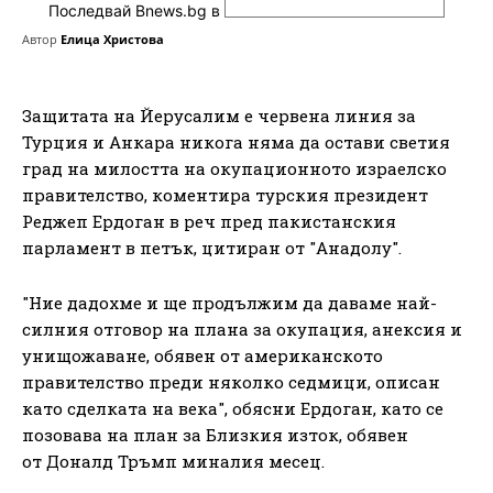
Последвай Bnews.bg в
Автор
Елица Христова
Защитата на Йерусалим е червена линия за
Турция и Анкара никога няма да остави светия
град на милостта на окупационното израелско
правителство, коментира турския президент
Реджеп Ердоган в реч пред пакистанския
парламент в петък, цитиран от "Анадолу".
"Ние дадохме и ще продължим да даваме най-
силния отговор на плана за окупация, анексия и
унищожаване, обявен от американското
правителство преди няколко седмици, описан
като сделката на века", обясни Ердоган, като се
позовава на план за Близкия изток, обявен
от Доналд Тръмп миналия месец.