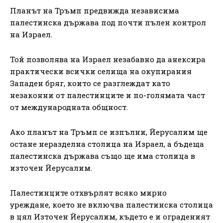
Планът на Тръмп предвижда независима
палестинска държава под почти пълен контрол
на Израел.
Той позволява на Израел незабавно да анексира
практически всички селища на окупирания
Западен бряг, които се разглеждат като
незаконни от палестинците и по-голямата част
от международната общност.
Ако планът на Тръмп се изпълни, Йерусалим ще
остане неразделна столица на Израел, а бъдеща
палестинска държава също ще има столица в
източен Йерусалим.
Палестинците отхвърлят всяко мирно
уреждане, което не включва палестинска столица
в цял Източен Йерусалим, където е и ограденият