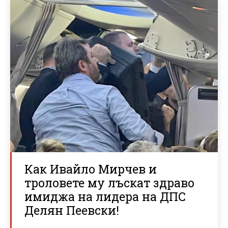
Как Ивайло Мирчев и
троловете му лъскат здраво
имиджа на лидера на ДПС
Делян Пеевски!