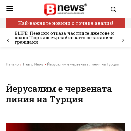
Най-важните новини с точния анализ!
BLIFE: Пеевски отказа частните джетове и
хвана Тюркиш еърлайнс като останалите
граждани
Начало
Trump News
Йерусалим е червената линия на Турция
Йерусалим е червената
линия на Турция