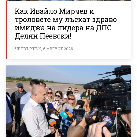
Как Ивайло Мирчев и
троловете му лъскат здраво
имиджа на лидера на ДПС
Делян Пеевски!
ЧЕТВЪРТЪК, 6 АВГУСТ 2026