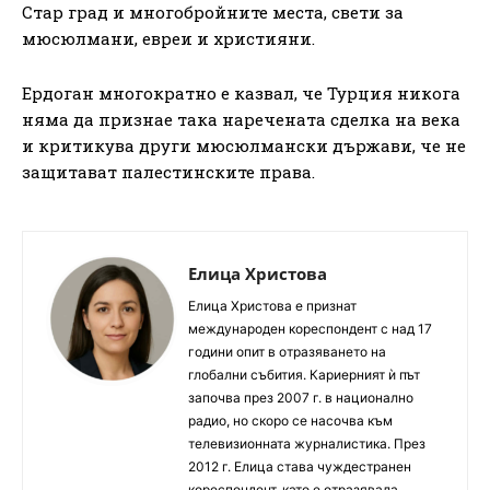
Стар град и многобройните места, свети за
мюсюлмани, евреи и християни.
Ердоган многократно е казвал, че Турция никога
няма да признае така наречената сделка на века
и критикува други мюсюлмански държави, че не
защитават палестинските права.
Елица Христова
Елица Христова е признат
международен кореспондент с над 17
години опит в отразяването на
глобални събития. Кариерният ѝ път
започва през 2007 г. в национално
радио, но скоро се насочва към
телевизионната журналистика. През
2012 г. Елица става чуждестранен
кореспондент, като е отразявала