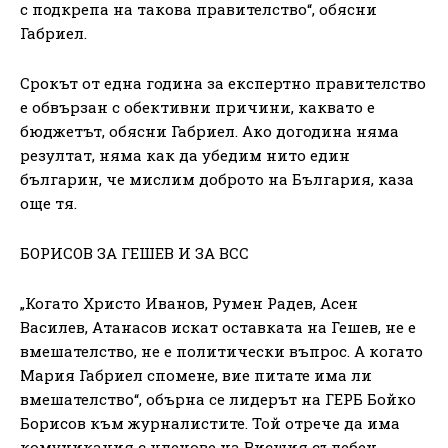
с подкрепа на такова правителство“, обясни
Габриел.
Срокът от една година за експертно правителство
е обвързан с обективни причини, каквато е
бюджетът, обясни Габриел. Ако догодина няма
резултат, няма как да убедим нито един
българин, че мислим доброто на България, каза
още тя.
БОРИСОВ ЗА ГЕШЕВ И ЗА ВСС
„Когато Христо Иванов, Румен Радев, Асен
Василев, Атанасов искат оставката на Гешев, не е
вмешателство, не е политически въпрос. А когато
Мария Габриел спомене, вие питате има ли
вмешателство“, обърна се лидерът на ГЕРБ Бойко
Борисов към журналистите. Той отрече да има
комуникация с членове на Висшия съдебен