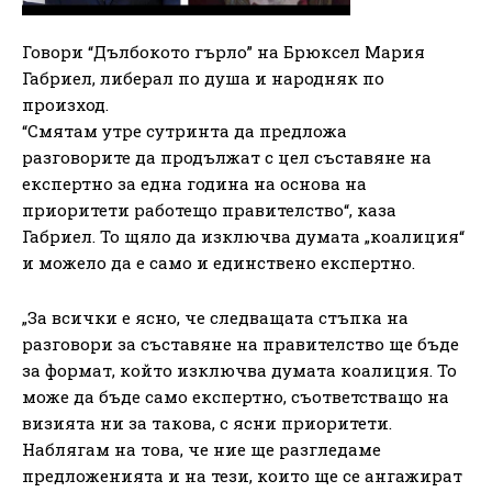
Говори “Дълбокото гърло” на Брюксел Мария
Габриел, либерал по душа и народняк по
произход.
“Смятам утре сутринта да предложа
разговорите да продължат с цел съставяне на
експертно за една година на основа на
приоритети работещо правителство“, каза
Габриел. То щяло да изключва думата „коалиция“
и можело да е само и единствено експертно.
„За всички е ясно, че следващата стъпка на
разговори за съставяне на правителство ще бъде
за формат, който изключва думата коалиция. То
може да бъде само експертно, съответстващо на
визията ни за такова, с ясни приоритети.
Наблягам на това, че ние ще разгледаме
предложенията и на тези, които ще се ангажират