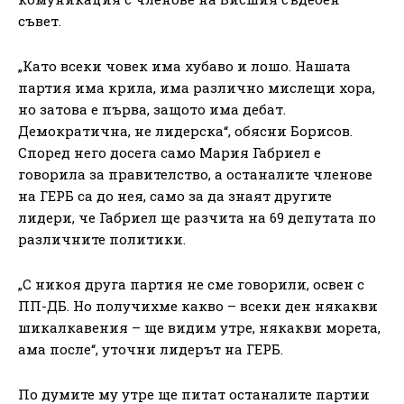
съвет.
„Като всеки човек има хубаво и лошо. Нашата
партия има крила, има различно мислещи хора,
но затова е първа, защото има дебат.
Демократична, не лидерска“, обясни Борисов.
Според него досега само Мария Габриел е
говорила за правителство, а останалите членове
на ГЕРБ са до нея, само за да знаят другите
лидери, че Габриел ще разчита на 69 депутата по
различните политики.
„С никоя друга партия не сме говорили, освен с
ПП-ДБ. Но получихме какво – всеки ден някакви
шикалкавения – ще видим утре, някакви морета,
ама после“, уточни лидерът на ГЕРБ.
По думите му утре ще питат останалите партии