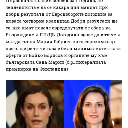
Първоначално ще е обявен за 1 година, но
тенденцията е да се изкара цял мандат при
добри резултати от Евроизборите догодина за
новата четворна коалиция. Добри резултати ще
са, ако имат повече евродепутати от сбора на
Възраждане и ПП/ДБ. Догодина щеше да изтече и
мандатът на Мария Габриел като еврокомисар,
което ще рече, че това е била минималистичната
оферта от Бойко Борисов и ортаците му към
българската Сана Марин (б.р., либералната
премиерка на Финландия)