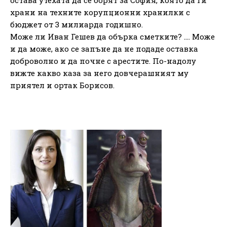
храни на техните корупционни хранилки с
бюджет от 3 милиарда годишно.
Може ли Иван Гешев да обърка сметките? …. Може
и да може, ако се запъне да не подаде оставка
доброволно и да почне с арестите. По-надолу
вижте какво каза за него довчерашният му
приятел и ортак Борисов.