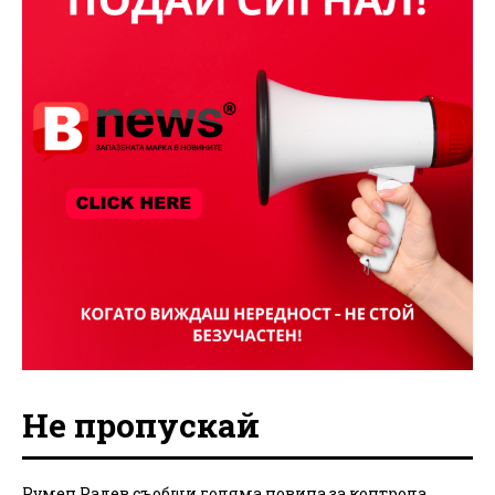
Не пропускай
Румен Радев съобщи голяма новина за контрола