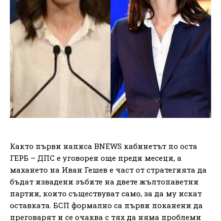
Както първи написа BNEWS кабинетът по оста
ГЕРБ – ДПС е уговорен още преди месеци, а
махането на Иван Гешев е част от стратегията да
бъдат извадени зъбите на двете жълтопаветни
партии, които съществуват само, за да му искат
оставката. БСП формално са първи поканени да
преговарят и се очаква с тях да няма проблеми