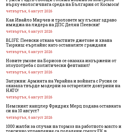
върху екологичната среда на България от Космоса!
четвъртък, 6 август 2026
Как Ивайло Мирчев и троловете му лъскат здраво
имиджа на лидера на ДПС Делян Пеевски!
четвъртък, 6 август 2026
BLIFE: Пеевски отказа частните джетове и хвана
Тюркиш еърлайнс като останалите граждани
четвъртък, 6 август 2026
Новите умове на Борисов се оказаха изпържени от
злоупотреба с политически фентанил!
четвъртък, 6 август 2026
Залужни: Армията на Украйна и войната с Русия се
оказаха твърде модерни за остарелите доктрини на
НАТО!
четвъртък, 6 август 2026
Немският канцлер Фридрих Мерц подава оставката
си на 10 август?
четвъртък, 6 август 2026
1000 жалби за случаи на тормоз на работното място и
токсично управление са подадени срещу ЕК в