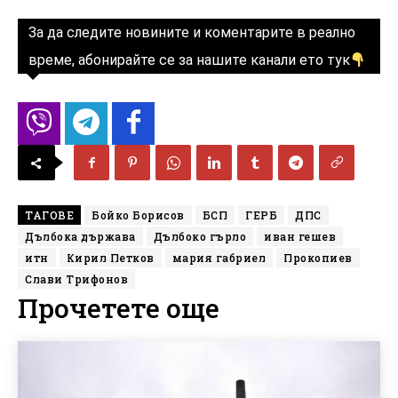
За да следите новините и коментарите в реално
време, абонирайте се за нашите канали ето тук
ТАГОВЕ
Бойко Борисов
БСП
ГЕРБ
ДПС
Дълбока държава
Дълбоко гърло
иван гешев
итн
Кирил Петков
мария габриел
Прокопиев
Слави Трифонов
Прочетете още