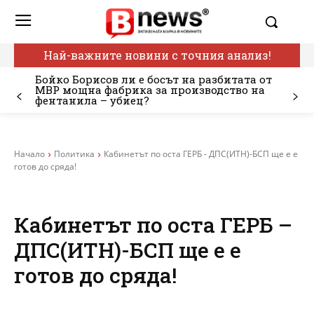
Най-важните новини с точния анализ!
Бойко Борисов ли е босът на разбитата от
МВР мощна фабрика за производство на
фентанила – убиец?
Начало
Политика
Кабинетът по оста ГЕРБ - ДПС(ИТН)-БСП ще е е
готов до сряда!
Кабинетът по оста ГЕРБ –
ДПС(ИТН)-БСП ще е е
готов до сряда!