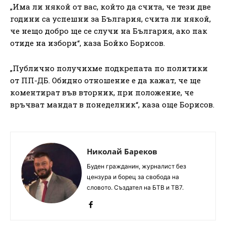
„Има ли някой от вас, който да счита, че тези две
години са успешни за България, счита ли някой,
че нещо добро ще се случи на България, ако пак
отиде на избори“, каза Бойко Борисов.
„Публично получихме подкрепата по политики
от ПП-ДБ. Обидно отношение е да кажат, че ще
коментират във вторник, при положение, че
връчват мандат в понеделник“, каза още Борисов.
Николай Бареков
Буден гражданин, журналист без
цензура и борец за свобода на
словото. Създател на БТВ и ТВ7.