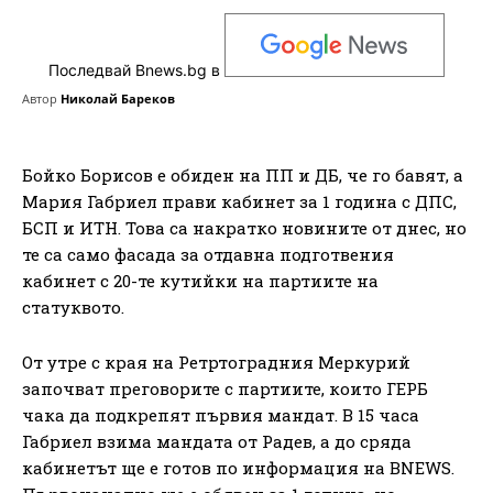
Последвай Bnews.bg в
Автор
Николай Бареков
Бойко Борисов е обиден на ПП и ДБ, че го бавят, а
Мария Габриел прави кабинет за 1 година с ДПС,
БСП и ИТН. Това са накратко новините от днес, но
те са само фасада за отдавна подготвения
кабинет с 20-те кутийки на партиите на
статуквото.
От утре с края на Ретртоградния Меркурий
започват преговорите с партиите, които ГЕРБ
чака да подкрепят първия мандат. В 15 часа
Габриел взима мандата от Радев, а до сряда
кабинетът ще е готов по информация на BNEWS.