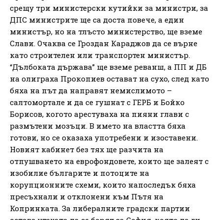
срещу три министерски кутийки за министри, за
ДПС министрите ще са доста повече, а един
министър, но на тлъсто министерство, ще вземе
Слави. Очаква се Гроздан Караджов да се върне
като строителен или транспортен министър.
“Дълбоката държава” ще вземе реванш, а ПП и ДБ
на олиграха Прокопиев остават на сухо, след като
бяха на път да направят немислимото –
салтомортале и да се гушнат с ГЕРБ и Бойко
Борисов, когото арестуваха на пияни глави с
размътени мозъци. В името на властта бяха
готови, но се оказаха употребени и изоставени.
Новият кабинет без тях ще разчита на
отпушването на еврофондовете, които ще залеят с
изобилие българите и потоците на
корупционните схеми, които напоследък бяха
пресъхнали и отклонени към Пътя на
Копринката. За либералните градски партии
остава утехата да се борят за София, която да ги