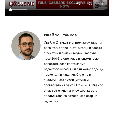
Ивайло Станков
Ивайло Станков е опитен журналист и
редактор с повече от 18 години работа
в печатни и онлайн медии. Започва
през 2006 г. като млад икономически
репортер, след което заема
редакторски позиции в няколко водещи
национални издания. Силен е в
аналитичната публицистика и
проверката на факти. От 2020 г. Ивайло
е част от екипа на bnews.bg, където
продължава да работи като старши
редактор.