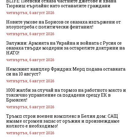
BLIFE: Пеевски отказа частните джетове и хвана
Тюркиш еърлайнс като останалите граждани
четвъртък, 6 август 2026
Новите умове на Борисов се оказаха изпържени от
злоупотреба с политически фентанил!
четвъртък, 6 август 2026
Залужни: Армията на Украйна и войната с Русия се
оказаха твърде модерни за остарелите доктрини на
НАТО!
четвъртък, 6 август 2026
Немският канцлер Фридрих Мерц подава оставката
си на 10 август?
четвъртък, 6 август 2026
1000 жалби за случай на тормоз на работното място и
токсично управление са подадени срещу ЕК в
Брюксел!
четвъртък, 6 август 2026
Тръмп строи военен комплекс в Белия дом: САЩ
имаме огромен запас от оръжия и произвеждаме
колкото е необходимо!
четвъртък, 6 август 2026