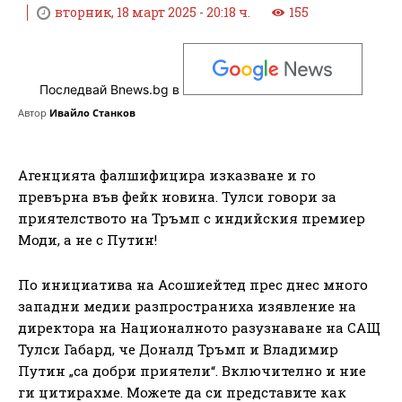
вторник, 18 март 2025 - 20:18 ч.
155
Последвай Bnews.bg в
Автор
Ивайло Станков
Агенцията фалшифицира изказване и го
превърна във фейк новина. Тулси говори за
приятелството на Тръмп с индийския премиер
Моди, а не с Путин!
По инициатива на Асошиейтед прес днес много
западни медии разпространиха изявление на
директора на Националното разузнаване на САЩ
Тулси Габард, че Доналд Тръмп и Владимир
Путин „са добри приятели“. Включително и ние
ги цитирахме. Можете да си представите как