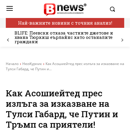
Най-важните новини с точния анализ!
BLIFE: Пеевски отказа частните джетове и
хвана Тюркиш еърлайнс като останалите
граждани
Начало
НюзКурник
Как Асошиейтед прес излъга за изказване на
Тулси Габард, че Путин и...
Как Асошиейтед прес
излъга за изказване на
Тулси Габард, че Путин и
Тръмп са приятели!