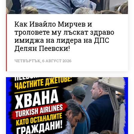
Как Ивайло Мирчев и
троловете му лъскат здраво
имиджа на лидера на ДПС
Делян Пеевски!
ЧЕТВЪРТЪК, 6 АВГУСТ 2026