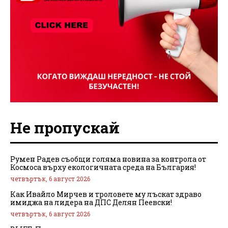
Не пропускай
Румен Радев съобщи голяма новина за контрола от
Космоса върху екологичната среда на България!
четвъртък, 6 август 2026
Как Ивайло Мирчев и троловете му лъскат здраво
имиджа на лидера на ДПС Делян Пеевски!
четвъртък, 6 август 2026