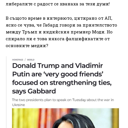
либералите с радост се хванаха за тези думи!
В същото време в интервюто, цитирано от АП,
ясно се чува, че Габард говори за приятелството
между Тръмп и индийския премиер Моди. Но
спирало ли е това някога фалшификатите от
основните медии?