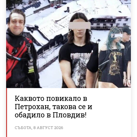
Каквото повикало в
Петрохан, такова се и
обадило в Пловдив!
СЪБОТА, 8 АВГУСТ 2026