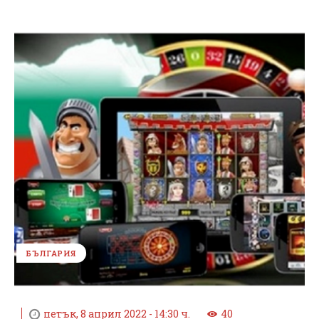
БЪЛГАРИЯ
петък, 8 април 2022 - 14:30 ч.
40