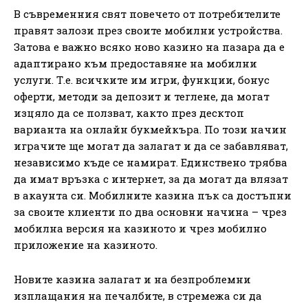
В съвременния свят повечето от потребителите
правят залози през своите мобилни устройства.
Затова е важно всяко ново казино на пазара да е
адаптирано към предоставяне на мобилни
услуги. Т.е. всичките им игри, функции, бонус
оферти, методи за депозит и теглене, да могат
изцяло да се ползват, както през десктоп
варианта на онлайн букмейкъра. По този начин
играчите ще могат да залагат и да се забавляват,
независимо къде се намират. Единствено трябва
да имат връзка с интернет, за да могат да влязат
в акаунта си. Мобилните казина пък са достъпни
за своите клиенти по два основни начина – чрез
мобилна версия на казиното и чрез мобилно
приложение на казиното.
Новите казина залагат и на безпроблемни
изплащания на печалбите, в стремежа си да