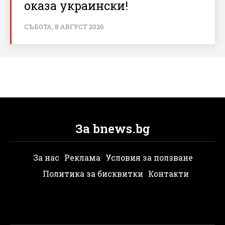
оказа украински!
СЪБОТА, 8 АВГУСТ 2026
За bnews.bg
За нас
Реклама
Условия за ползване
Политика за бисквитки
Контакти