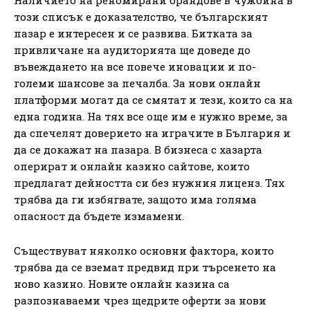
този списък е доказателство, че българският
пазар е интересен и се развива. Битката за
привличане на аудиторията ще доведе до
въвеждането на все повече иновации и по-
големи шансове за печалба. За нови онлайн
платформи могат да се смятат и тези, които са на
една година. На тях все още им е нужно време, за
да спечелят доверието на играчите в България и
да се докажат на пазара. В бизнеса с хазарта
оперират и онлайн казино сайтове, които
предлагат дейността си без нужния лиценз. Тях
трябва да ги избягвате, защото има голяма
опасност да бъдете измамени.
Съществуват няколко основни фактора, които
трябва да се вземат предвид при търсенето на
ново казино. Новите онлайн казина са
разпознаваеми чрез щедрите оферти за нови