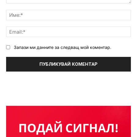
Коментар:
Им
Ema
Запази ми данните за следващ мой коментар.