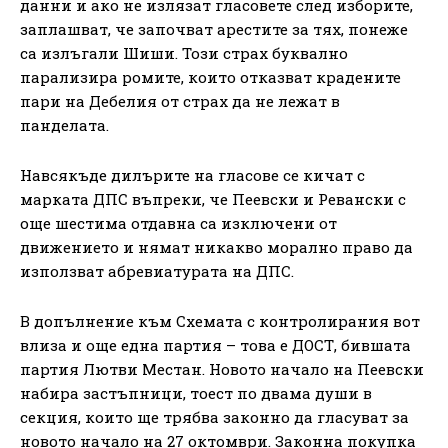
данни и ако не излязат гласовете след изборите,
заплашват, че започват арестите за тях, понеже
са излъгали Шиши. Този страх буквално
парализира ромите, които отказват крадените
пари на Дебелия от страх да не лежат в
панделата.
Навсякъде дилърите на гласове се кичат с
марката ДПС въпреки, че Пеевски и Ревански с
още шестима отдавна са изключени от
движението и нямат никакво морално право да
използват абревиатурата на ДПС.
В допълнение към Схемата с контролирания вот
влиза и още една партия – това е ДОСТ, бившата
партия Лютви Местан. Новото начало на Пеевски
набира застъпници, тоест по двама души в
секция, които ще трябва законно да гласуват за
новото начало на 27 октомври. Законна покупка