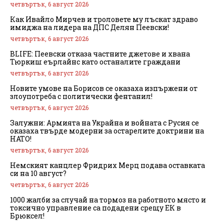
четвъртък, 6 август 2026
Как Ивайло Мирчев и троловете му лъскат здраво
имиджа на лидера на ДПС Делян Пеевски!
четвъртък, 6 август 2026
BLIFE: Пеевски отказа частните джетове и хвана
Тюркиш еърлайнс като останалите граждани
четвъртък, 6 август 2026
Новите умове на Борисов се оказаха изпържени от
злоупотреба с политически фентанил!
четвъртък, 6 август 2026
Залужни: Армията на Украйна и войната с Русия се
оказаха твърде модерни за остарелите доктрини на
НАТО!
четвъртък, 6 август 2026
Немският канцлер Фридрих Мерц подава оставката
си на 10 август?
четвъртък, 6 август 2026
1000 жалби за случай на тормоз на работното място и
токсично управление са подадени срещу ЕК в
Брюксел!