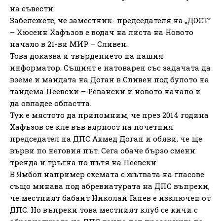
на съвести.
Забележете, че заместник- председателя на „ДОСТ“
– Хюсеин Хафъзов е водач на листа на Новото
начало в 21-ви МИР – Сливен.
Това доказва и твърдението на нашия
информатор. Същият е натоварен със задачата да
вземе и мандата на Доган в Сливен под булото на
тандема Пеевски – Ревански и новото начало и
да овладее областта.
Тук е мястото да припомним, че през 2014 година
Хафъзов се кле във вярност на почетния
председател на ДПС Ахмед Доган и обяви, че ще
върви по неговия път. Сега обаче бързо смени
тренда и тръгна по пътя на Пеевски.
В Ямбол например схемата с жътвата на гласове
също минава под абревиатурата на ДПС въпреки,
че местният бабаит Николай Ганев е изключен от
ДПС. Но въпреки това местният клуб се кичи с