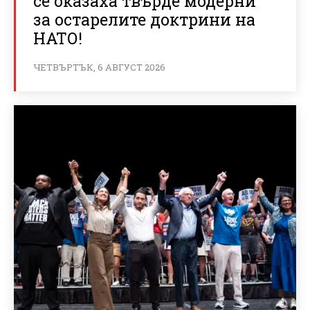
се оказаха твърде модерни
за остарелите доктрини на
НАТО!
ЧЕТВЪРТЪК, 6 АВГУСТ 2026