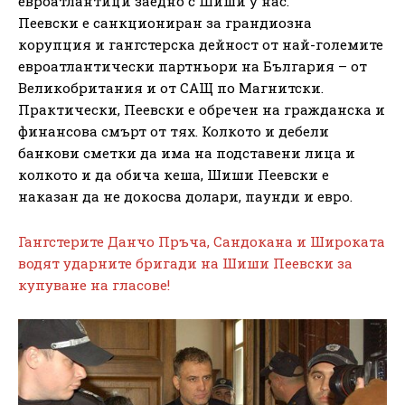
евроатлантици заедно с Шиши у нас.
Пеевски е санкциониран за грандиозна
корупция и гангстерска дейност от най-големите
евроатлантически партньори на България – от
Великобритания и от САЩ по Магнитски.
Практически, Пеевски е обречен на гражданска и
финансова смърт от тях. Колкото и дебели
банкови сметки да има на подставени лица и
колкото и да обича кеша, Шиши Пеевски е
наказан да не докосва долари, паунди и евро.
Гангстерите Данчо Пръча, Сандокана и Широката
водят ударните бригади на Шиши Пеевски за
купуване на гласове!