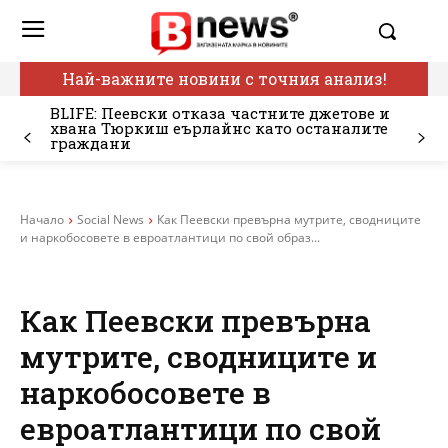
Най-важните новини с точния анализ!
BLIFE: Пеевски отказа частните джетове и
хвана Тюркиш еърлайнс като останалите
граждани
Начало
Social News
Как Пеевски превърна мутрите, сводниците
и наркобосовете в евроатлантици по свой образ...
Как Пеевски превърна
мутрите, сводниците и
наркобосовете в
евроатлантици по свой