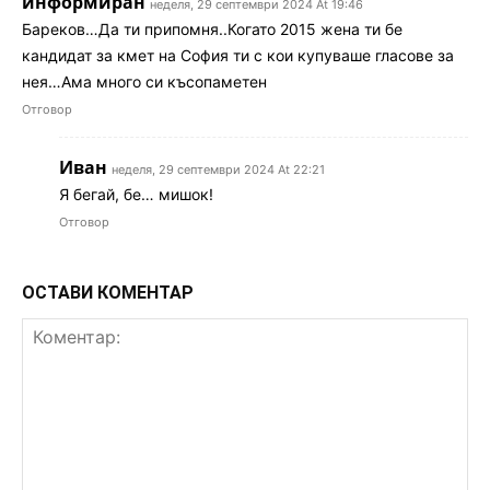
информиран
неделя, 29 септември 2024 At 19:46
Бареков…Да ти припомня..Когато 2015 жена ти бе
кандидат за кмет на София ти с кои купуваше гласове за
нея…Ама много си късопаметен
Отговор
Иван
неделя, 29 септември 2024 At 22:21
Я бегай, бе… мишок!
Отговор
ОСТАВИ КОМЕНТАР