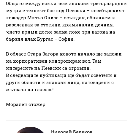
Общото между всики тези знакови треторазрядни
мутри е техният бос под Пеевски – несебърският
кожодер Митьо Очите – осъждан, обвиняем и
разследван за стотици криминални деяния,
чието крими досие заема поне три вагона на
бързия влак Бургас – София.
В област Стара Загора новото начало ще заложи
на корпоративен контролиран вот. Там
интересите на Пеевски са огромни.
В следващите публикаци ще бъдат осветени и
други области и знакови лица, натоварени с
жътвата на гласове!
Морален стожер
Николай Бареков