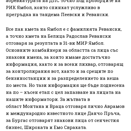
абревиатурата на ДПС точно под прозорците на
РИК Ямбол, които спинкат услужливо в
прегръдка на тандема Пеевски и Ревански.
Все пак кмета на Ямбол е с фамилията Ревански,
а точно кмета на Белица Радослав Ревански
отговаря за резултата в 31-ви МИР Ямбол.
Основните комбайнери за областта са лица със
знакови имена, за които имаме достатъчно
информация, както и за всеки лихвар, отговарящ
за контролирания вот, както и за срещите по
бензиностанции и за разпределението на кеша
по места. Но тази информация ще бъде поднесена
на по – късен етап с цел запазване на лицата на
нашите информатори. За жътвата в
област Монтана и Враца отговаря лично Аврамов
и международно известното лице Данчо Пръча,
за Бургас отговарят знакови лица от сенчестия
бизнес, Широката и Емо Свраката.