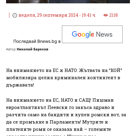
неделя, 29 септември 2024 - 19:41 ч.
2118
Последвай Bnews.bg в
Автор
Николай Бареков
На вниманието на ЕС и НАТО: Жътвата на “КОЙ“
мобилизира целия криминален контингент в
държавата!
На вниманието на ЕС, НАТО и САЩ! Пишман
евроатлантикът Пеевски го закъса здраво и
разчита само на бандити и купен ромски вот, за
да се промъкне в Парламента! Мутрите и
платените роми се оказаха най – големите