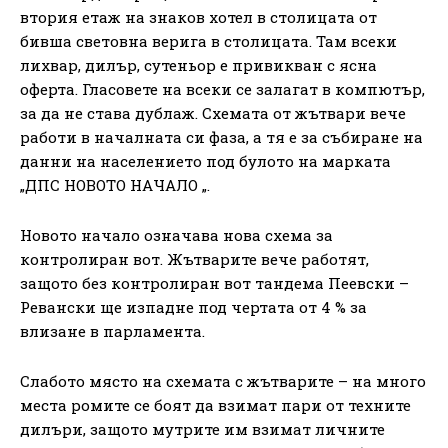
втория етаж на знаков хотел в столицата от
бивша световна верига в столицата. Там всеки
лихвар, дилър, сутеньор е привикван с ясна
оферта. Гласовете на всеки се залагат в компютър,
за да не става дублаж. Схемата от жътвари вече
работи в началната си фаза, а тя е за събиране на
данни на населението под булото на марката
„ДПС НОВОТО НАЧАЛО „.
Новото начало означава нова схема за
контролиран вот. Жътварите вече работят,
защото без контролиран вот тандема Пеевски –
Ревански ще изпадне под чертата от 4 % за
влизане в парламента.
Слабото място на схемата с жътварите – на много
места ромите се боят да взимат пари от техните
дилъри, защото мутрите им взимат личните