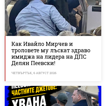
Как Ивайло Мирчев и
троловете му лъскат здраво
имиджа на лидера на ДПС
Делян Пеевски!
ЧЕТВЪРТЪК, 6 АВГУСТ 2026