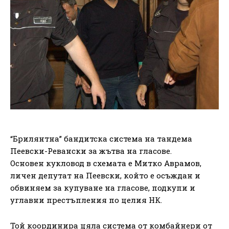
“Брилянтна” бандитска система на тандема
Пеевски-Ревански за жътва на гласове.
Основен кукловод в схемата е Митко Аврамов,
личен депутат на Пеевски, който е осъждан и
обвиняем за купуване на гласове, подкупи и
углавни престъпления по целия НК.
Той координира цяла система от комбайнери от