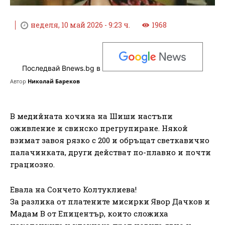
неделя, 10 май 2026 - 9:23 ч.
1968
Последвай Bnews.bg в
Автор
Николай Бареков
В медийната кочина на Шиши настъпи
оживление и свинско прегрупиране. Някой
взимат завоя рязко с 200 и обръщат светкавично
палачинката, други действат по-плавно и почти
грациозно.
Евала на Сончето Колтуклиева!
За разлика от платените мисирки Явор Дачков и
Мадам В от Епицентър, които сложиха