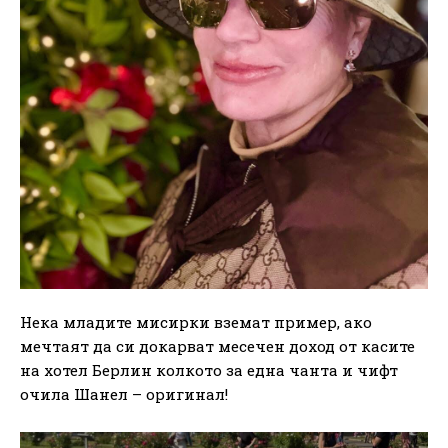
Нека младите мисирки вземат пример, ако
мечтаят да си докарват месечен доход от касите
на хотел Берлин колкото за една чанта и чифт
очила Шанел – оригинал!