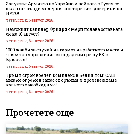
Залужни: Армията на Украйна и войната с Русия се
оказаха твърде модерни за остарелите доктрини на
НАТО!
четвъртък, 6 август 2026
Немският канцлер Фридрих Мерц подава оставката
си на 10 август?
четвъртък, 6 август 2026
1000 жалби за случай на тормоз на работното място и
токсично управление са подадени срещу ЕК в
Брюксел!
четвъртък, 6 август 2026
Тръмп строи военен комплекс в Белия дом: САЩ
имаме огромен запас от оръжия и произвеждаме
колкото е необходимо!
четвъртък, 6 август 2026
Прочетете още