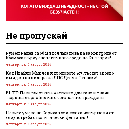
Не пропускай
Румен Радев съобщи голяма новина за контрола от
Космоса върху екологичната среда на България!
четвъртък, 6 август 2026
Как Ивайло Мирчев и троловете му лъскат здраво
имиджа на лидера на ДПС Делян Пеевски!
четвъртък, 6 август 2026
BLIFE: Пеевски отказа частните джетове и хвана
Тюркиш еърлайнс като останалите граждани
четвъртък, 6 август 2026
Новите умове на Борисов се оказаха изпържени от
злоупотреба с политически фентанил!
четвъртък, 6 август 2026