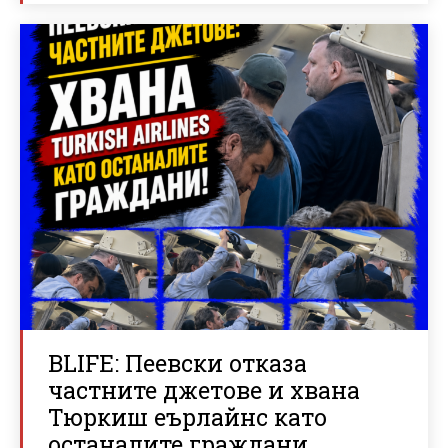
BLIFE: Пеевски отказа
частните джетове и хвана
Тюркиш еърлайнс като
останалите граждани