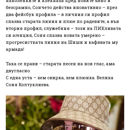
наколенките и клекнаха пред новите явно и
безсрамно, Сончето действа иновативно – през
два фейсбук профила – в личния си профил
спазва старата линия и плюе по радевите, а във
втория профил, служебния – този на ПИКливата
си агенция, Соня спазва новата умерено –
прогресистката линия на Шиши и кафявата му
армада!
Така се прави – старата песен на нов глас, ама
двугласно.
С една уста – хем свирка, хем плюнка. Велика
Соня Колтуклиева.