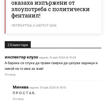
оказаха изпържени от
злоупотреба с политически
фентанил!
ЧЕТВЪРТЪК, 6 АВГУСТ 2026
2 Коментари
инспектор клузо
неделя, 10 май 2026 At 10:59
А барека се спука да прави свирки да целува задници и
никой не го има за жив!
Отговор
Минева
неделя, 10 май 2026 At 19:13
П Р О С Т А К.
Отговор