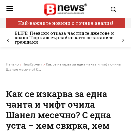
Най-важните новини с точния анализ!
BLIFE: Пеевски отказа частните джетове и
хвана Тюркиш еърлайнс като останалите
граждани
Начало
НюзКурник
Как се изкарва за една чанта и чифт очила
Шанел месечно? С...
Как се изкарва за една
чанта и чифт очила
Шанел месечно? С една
уста – хем свирка, хем