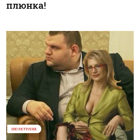
плюнка!
НЮЗКУРНИК