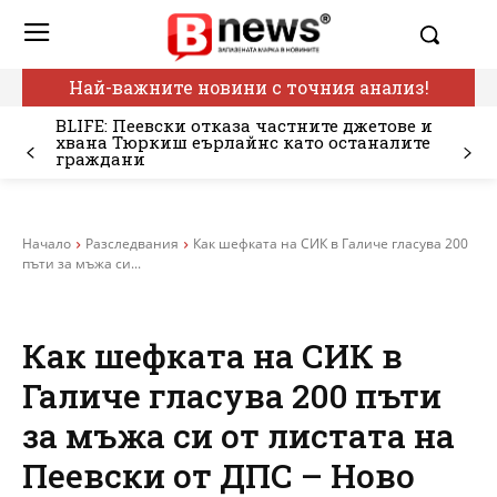
Най-важните новини с точния анализ!
BLIFE: Пеевски отказа частните джетове и
хвана Тюркиш еърлайнс като останалите
граждани
Начало
Разследвания
Как шефката на СИК в Галиче гласува 200
пъти за мъжа си...
Как шефката на СИК в
Галиче гласува 200 пъти
за мъжа си от листата на
Пеевски от ДПС – Ново