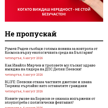
Не пропускай
Румен Радев съобщи голяма новина за контрола от
Космоса върху екологичната среда на България!
четвъртък, 6 август 2026
Как Ивайло Мирчев и троловете му лъскат здраво
имиджа на лидера на ДПС Делян Пеевски!
четвъртък, 6 август 2026
BLIFE: Пеевски отказа частните джетове и хвана
Тюркиш еърлайнс като останалите граждани
четвъртък, 6 август 2026
Новите умове на Борисов се оказаха изпържени от
злоупотреба с политически фентанил!
четвъртък, 6 август 2026