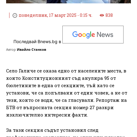
понеделник, 17 март 2025 - 0:15 ч.
838
Последвай Bnews.bg в
Автор
Ивайло Станков
Село Галиче се оказа едно от населените места, в
които Конституционният съд анулира 95 от
бюлетините в една от секциите, тъй като се
установи, че са попълвани от един човек, а не от
тези, които се води, че са гласували. Репортаж на
БТВ от въпросната секция номер 27 разкри
изключително интересни факти.
За тази секция съдът установил след