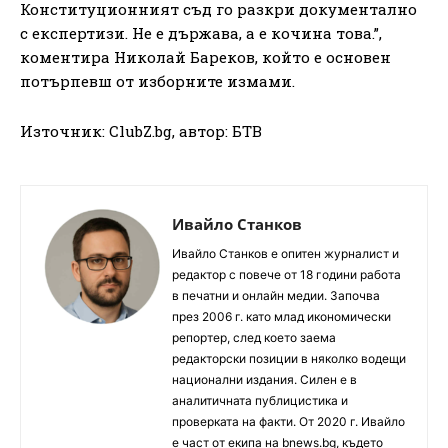
Конституционният съд го разкри документално
с експертизи. Не е държава, а е кочина това.”,
коментира Николай Бареков, който е основен
потърпевш от изборните измами.
Източник: ClubZ.bg, автор: БТВ
Ивайло Станков
Ивайло Станков е опитен журналист и
редактор с повече от 18 години работа
в печатни и онлайн медии. Започва
през 2006 г. като млад икономически
репортер, след което заема
редакторски позиции в няколко водещи
национални издания. Силен е в
аналитичната публицистика и
проверката на факти. От 2020 г. Ивайло
е част от екипа на bnews.bg, където