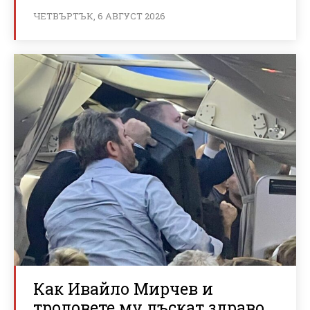
ЧЕТВЪРТЪК, 6 АВГУСТ 2026
Как Ивайло Мирчев и
троловете му лъскат здраво