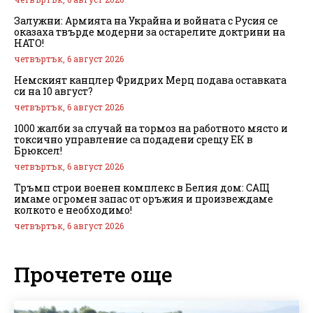
Залужни: Армията на Украйна и войната с Русия се
оказаха твърде модерни за остарелите доктрини на
НАТО!
четвъртък, 6 август 2026
Немският канцлер Фридрих Мерц подава оставката
си на 10 август?
четвъртък, 6 август 2026
1000 жалби за случай на тормоз на работното място и
токсично управление са подадени срещу ЕК в
Брюксел!
четвъртък, 6 август 2026
Тръмп строи военен комплекс в Белия дом: САЩ
имаме огромен запас от оръжия и произвеждаме
колкото е необходимо!
четвъртък, 6 август 2026
Прочетете още