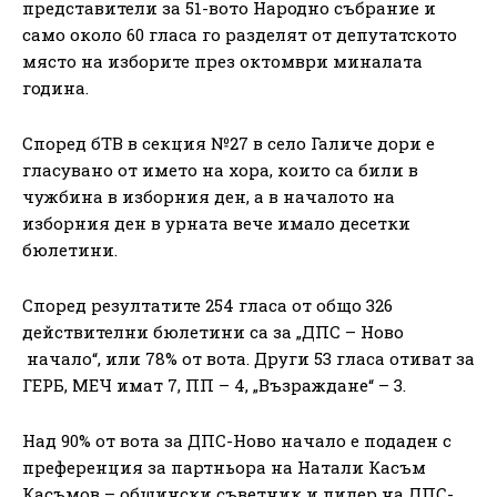
представители за 51-вото Народно събрание и
само около 60 гласа го разделят от депутатското
място на изборите през октомври миналата
година.
Според бТВ в секция №27 в село Галиче дори е
гласувано от името на хора, които са били в
чужбина в изборния ден, а в началото на
изборния ден в урната вече имало десетки
бюлетини.
Според резултатите 254 гласа от общо 326
действителни бюлетини са за „ДПС – Ново
начало“, или 78% от вота. Други 53 гласа отиват за
ГЕРБ, МЕЧ имат 7, ПП – 4, „Възраждане“ – 3.
Над 90% от вота за ДПС-Ново начало е подаден с
преференция за партньора на Натали Касъм
Касъмов – общински съветник и лидер на ДПС-