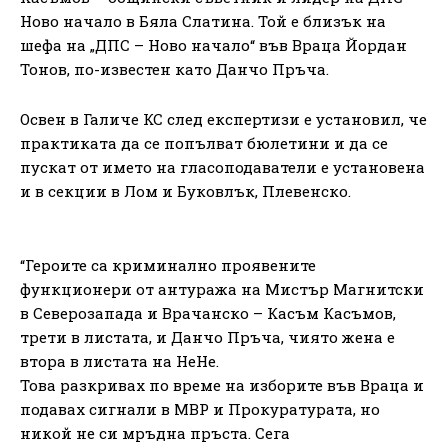
Ново начало в Бяла Слатина. Той е близък на
шефа на „ДПС – Ново начало“ във Враца Йордан
Тонов, по-известен като Данчо Пръча.
Освен в Галиче КС след експертизи е установил, че
практиката да се попълват бюлетини и да се
пускат от името на гласоподаватели е установена
и в секции в Лом и Буковлък, Плевенско.
“Героите са криминално проявените
функционери от антуража на Мистър Магнитски
в Северозапада и Врачанско – Касъм Касъмов,
трети в листата, и Данчо Пръча, чиято жена е
втора в листата на НеНе.
Това разкривах по време на изборите във Враца и
подавах сигнали в МВР и Прокуратурата, но
никой не си мръдна пръста. Сега