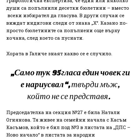
графологична експертиза, че един или няколко
души са попълнили десетки бюлетини – вместо
всеки избирател да гласува. В други случаи се
виждат индигови следи от знака „Х“. Казано по-
просто бюлетините са попълнени още върху
кочана, след което са пуснати.
Хората в Галиче знаят какво се е случило.
„Само тук 95 гласа един човек ги
е нариусвал“,
твърди мъж,
който не се представя.
Председателка на секция №27 е била Натали
Огнянова. Тя живее на семейни начала с Касъм
Касъмов, който е бил под №3 в листата на „ДПС –
Ново начало“ в листата за народни