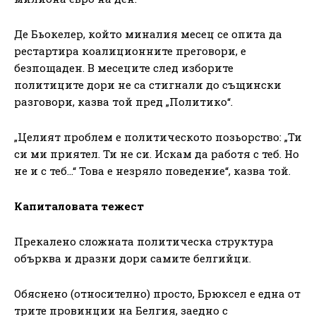
Де Бьокелер, който миналия месец се опита да
рестартира коалиционните преговори, е
безпощаден. В месеците след изборите
политиците дори не са стигнали до същински
разговори, казва той пред „Политико“.
„Целият проблем е политическото позьорство: „Ти
си ми приятел. Ти не си. Искам да работя с теб. Но
не и с теб…“ Това е незряло поведение“, казва той.
Капиталовата тежест
Прекалено сложната политическа структура
обърква и дразни дори самите белгийци.
Обяснено (относително) просто, Брюксел е една от
трите провинции на Белгия, заедно с