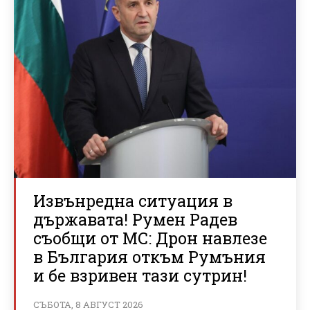
Извънредна ситуация в
държавата! Румен Радев
съобщи от МС: Дрон навлезе
в България откъм Румъния
и бе взривен тази сутрин!
СЪБОТА, 8 АВГУСТ 2026