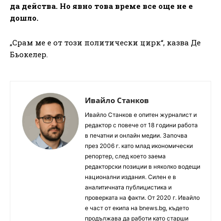
да действа. Но явно това време все още не е
дошло.
„Срам ме е от този политически цирк“, казва Де
Бьокелер.
Ивайло Станков
Ивайло Станков е опитен журналист и
редактор с повече от 18 години работа
в печатни и онлайн медии. Започва
през 2006 г. като млад икономически
репортер, след което заема
редакторски позиции в няколко водещи
национални издания. Силен е в
аналитичната публицистика и
проверката на факти. От 2020 г. Ивайло
е част от екипа на bnews.bg, където
продължава да работи като старши