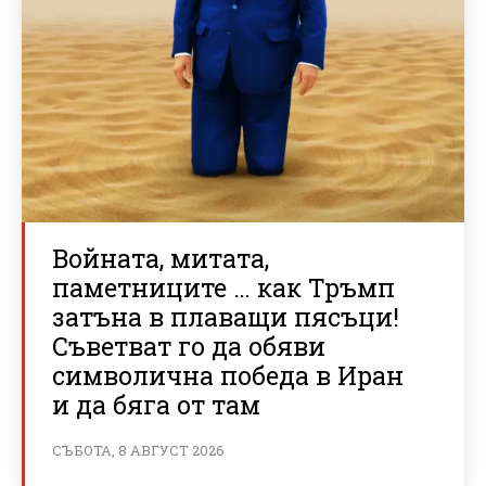
Войната, митата,
паметниците … как Тръмп
затъна в плаващи пясъци!
Съветват го да обяви
символична победа в Иран
и да бяга от там
СЪБОТА, 8 АВГУСТ 2026