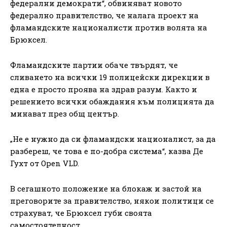
федерални демократи“, обвиняват новото
федерално правителство, че налага проект на
фламандските националисти против волята на
Брюксел.
Фламандските партии обаче твърдят, че
сливането на всички 19 полицейски дирекции в
една е просто проява на здрав разум. Както и
решението всички обаждания към полицията да
минават през общ център.
„Не е нужно да си фламандски националист, за да
разбереш, че това е по-добра система“, казва Де
Гухт от Open VLD.
В сегашното положение на блокаж и застой на
преговорите за правителство, някои политици се
страхуват, че Брюксел губи своята
самостоятелност.