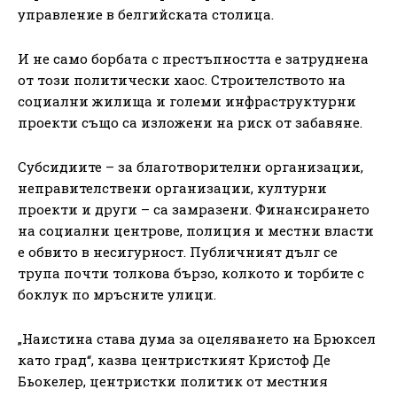
управление в белгийската столица.
И не само борбата с престъпността е затруднена
от този политически хаос. Строителството на
социални жилища и големи инфраструктурни
проекти също са изложени на риск от забавяне.
Субсидиите – за благотворителни организации,
неправителствени организации, културни
проекти и други – са замразени. Финансирането
на социални центрове, полиция и местни власти
е обвито в несигурност. Публичният дълг се
трупа почти толкова бързо, колкото и торбите с
боклук по мръсните улици.
„Наистина става дума за оцеляването на Брюксел
като град“, казва центристкият Кристоф Де
Бьокелер, центристки политик от местния