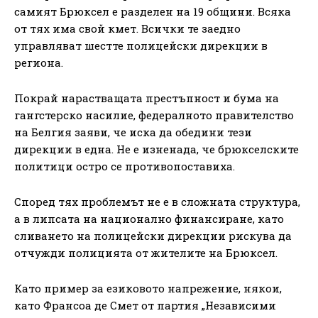
самият Брюксел е разделен на 19 общини. Всяка
от тях има свой кмет. Всички те заедно
управляват шестте полицейски дирекции в
региона.
Покрай нарастващата престъпност и бума на
гангстерско насилие, федералното правителство
на Белгия заяви, че иска да обедини тези
дирекции в една. Не е изненада, че брюкселските
политици остро се противопоставиха.
Според тях проблемът не е в сложната структура,
а в липсата на национално финансиране, като
сливането на полицейски дирекции рискува да
отчужди полицията от жителите на Брюксел.
Като пример за езиковото напрежение, някои,
като Франсоа де Смет от партия „Независими