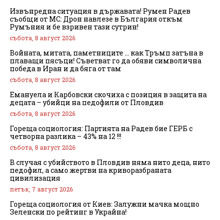
Извънредна ситуация в държавата! Румен Радев
съобщи от МС: Дрон навлезе в България откъм
Румъния и бе взривен тази сутрин!
събота, 8 август 2026
Войната, митата, паметниците … как Тръмп затъна в
плаващи пясъци! Съветват го да обяви символична
победа в Иран и да бяга от там
събота, 8 август 2026
Емануела и Карбовски скочиха с позиция в защита на
децата – убийци на педофили от Пловдив
събота, 8 август 2026
Гореща социология: Партията на Радев бие ГЕРБ с
четворна разлика – 43% на 12 !!!
събота, 8 август 2026
В случая с убийството в Пловдив няма нито деца, нито
педофил, а само жертви на криворазбраната
цивилизация
петък, 7 август 2026
Гореща социология от Киев: Залужни мачка мощно
Зеленски по рейтинг в Украйна!