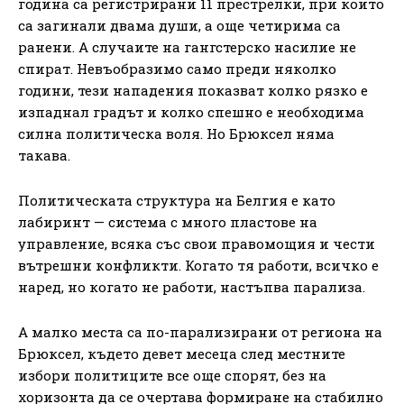
година са регистрирани 11 престрелки, при които
са загинали двама души, а още четирима са
ранени. А случаите на гангстерско насилие не
спират. Невъобразимо само преди няколко
години, тези нападения показват колко рязко е
изпаднал градът и колко спешно е необходима
силна политическа воля. Но Брюксел няма
такава.
Политическата структура на Белгия е като
лабиринт — система с много пластове на
управление, всяка със свои правомощия и чести
вътрешни конфликти. Когато тя работи, всичко е
наред, но когато не работи, настъпва парализа.
А малко места са по-парализирани от региона на
Брюксел, където девет месеца след местните
избори политиците все още спорят, без на
хоризонта да се очертава формиране на стабилно