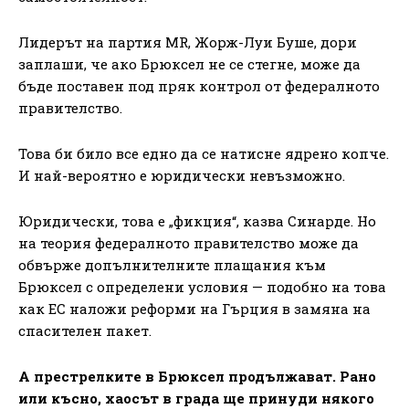
Лидерът на партия MR, Жорж-Луи Буше, дори
заплаши, че ако Брюксел не се стегне, може да
бъде поставен под пряк контрол от федералното
правителство.
Това би било все едно да се натисне ядрено копче.
И най-вероятно е юридически невъзможно.
Юридически, това е „фикция“, казва Синарде. Но
на теория федералното правителство може да
обвърже допълнителните плащания към
Брюксел с определени условия — подобно на това
как ЕС наложи реформи на Гърция в замяна на
спасителен пакет.
А престрелките в Брюксел продължават. Рано
или късно, хаосът в града ще принуди някого