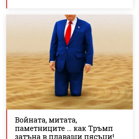
Войната, митата,
паметниците … как Тръмп
затъна в плаващи пясъци!