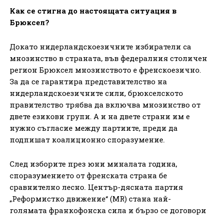
Как се стигна до настоящата ситуация в
Брюксел?
Докато нидерландскоезичните избиратели са
мнозинство в страната, във федералния столичен
регион Брюксел мнозинството е френскоезично.
За да се гарантира представителство на
нидерландскоезичните сили, брюкселското
правителство трябва да включва мнозинство от
двете езикови групи. А и на двете страни им е
нужно съгласие между партиите, преди да
подпишат коалиционно споразумение.
След изборите през юни миналата година,
споразумението от френската страна бе
сравнително лесно. Център-дясната партия
„Реформистко движение“ (MR) стана най-
голямата франкофонска сила и бързо се договори