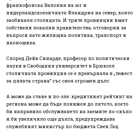
франкофонска Валония на юг и
нидерландскоезичната Фландрия на север, която
заобикаля столицата. И трите провинции имат
собствени локални правителства, отговорни за
въпроси като жилищна политика, транспорт и
икономика.
Според Дейв Синарде, професор по политически
науки в Свободния университет в Брюксел
столичната провинция се е превърнала в „тежест
за цялата страна“ със своя огромен дълг.
А може да стане и по-зле: кредитният рейтинг на
региона може да бъде понижен до лятото, което
би направило обслужването на заемите по-скъпо
и би увеличило още дълга, предупреждава
служебният министър по бюджета Свен Гац.