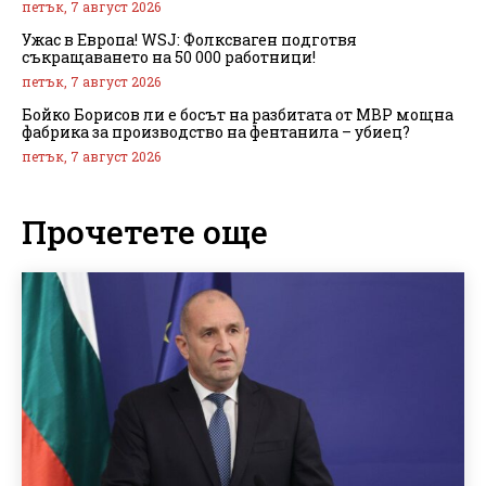
петък, 7 август 2026
Ужас в Европа! WSJ: Фолксваген подготвя
съкращаването на 50 000 работници!
петък, 7 август 2026
Бойко Борисов ли е босът на разбитата от МВР мощна
фабрика за производство на фентанила – убиец?
петък, 7 август 2026
Прочетете още