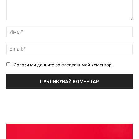
Коментар:
Им
Ema
Запази ми данните за следващ мой коментар.