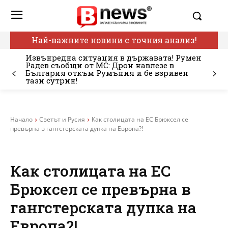
Най-важните новини с точния анализ!
Извънредна ситуация в държавата! Румен
Радев съобщи от МС: Дрон навлезе в
България откъм Румъния и бе взривен
тази сутрин!
Начало
Светът и Русия
Как столицата на ЕС Брюксел се
превърна в гангстерската дупка на Европа?!
Как столицата на ЕС
Брюксел се превърна в
гангстерската дупка на
Европа?!