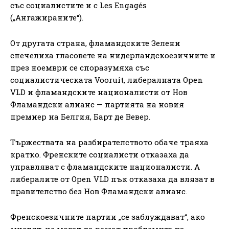
със социалистите и с Les Engagés
(„Ангажираните“).
От другата страна, фламандските Зелени
спечелиха гласовете на нидерландскоезичните и
през ноември се споразумяха със
социалистическата Vooruit, либералната Open
VLD и фламандските националисти от Нов
Фламандски алианс — партията на новия
премиер на Белгия, Барт де Вевер.
Тържествата на разбирателството обаче траяха
кратко. Френските социалисти отказаха да
управляват с фламандските националисти. А
либералите от Open VLD пък отказаха да влязат в
правителство без Нов Фламандски алианс.
Френскоезичните партии „се заблуждават“, ако
мислят, че могат да решат проблемите на