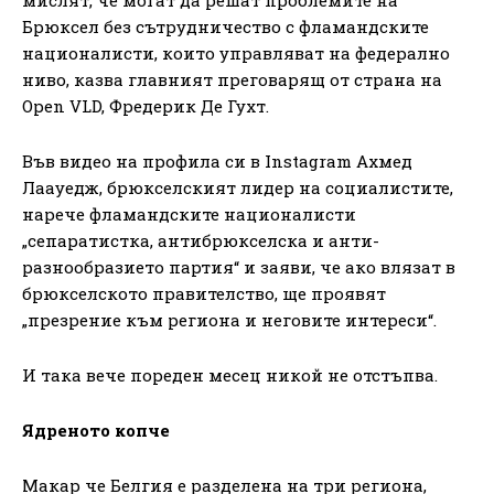
Брюксел без сътрудничество с фламандските
националисти, които управляват на федерално
ниво, казва главният преговарящ от страна на
Open VLD, Фредерик Де Гухт.
Във видео на профила си в Instagram Ахмед
Лаауедж, брюкселският лидер на социалистите,
нарече фламандските националисти
„сепаратистка, антибрюкселска и анти-
разнообразието партия“ и заяви, че ако влязат в
брюкселското правителство, ще проявят
„презрение към региона и неговите интереси“.
И така вече пореден месец никой не отстъпва.
Ядреното копче
Макар че Белгия е разделена на три региона,