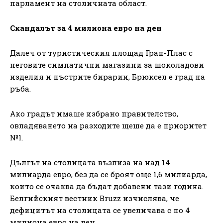
парламент на столичната област.
Скандалът за 4 милиона евро на ден
Далеч от туристическия площад Гран-Плас с
неговите симпатични магазини за шоколадови
изделия и пъстрите бирарии, Брюксел е град на
ръба.
Ако градът имаше избрано правителство,
овладяването на разходите щеше да е приоритет
№1.
Дългът на столицата възлиза на над 14
милиарда евро, без да се броят още 1,6 милиарда,
които се очаква да бъдат добавени тази година.
Белгийският вестник Bruzz изчислява, че
дефицитът на столицата се увеличава с по 4
милиона евро на ден.