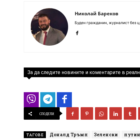
Николай Бареков
Буден гражданин, журналист без це
За да следите новините и коментарите в реалн
СПОДЕЛИ
Доналд Тръмп
Зеленски
пути
ТАГОВЕ