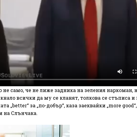
не само, че не лиже задника на зеления наркоман, н
кнало всички да му се кланят, толкова се стъписа и
а „better“ за „по-добър“, каза заеквайки „more good“,
и на Слънчака.