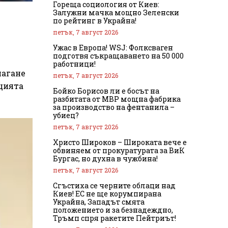
Гореща социология от Киев:
Залужни мачка мощно Зеленски
по рейтинг в Украйна!
петък, 7 август 2026
Ужас в Европа! WSJ: Фолксваген
подготвя съкращаването на 50 000
работници!
лагане
петък, 7 август 2026
ицията
Бойко Борисов ли е босът на
разбитата от МВР мощна фабрика
за производство на фентанила –
убиец?
петък, 7 август 2026
Христо Широков – Широката вече е
обвиняем от прокуратурата за ВиК
Бургас, но духна в чужбина!
петък, 7 август 2026
Сгъстиха се черните облаци над
Киев! ЕС не ще корумпирана
Украйна, Западът смята
положението и за безнадеждно,
Тръмп спря ракетите Пейтриът!