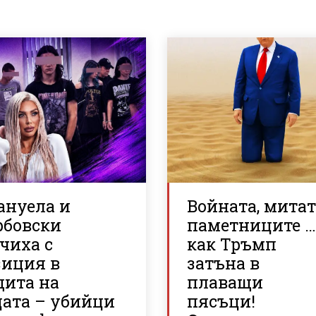
ануела и
Войната, митат
рбовски
паметниците 
чиха с
как Тръмп
зиция в
затъна в
щита на
плаващи
цата – убийци
пясъци!