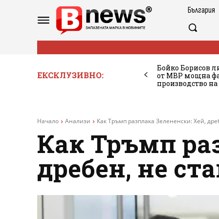
България
Бойко Борисов ли
ЕКСКЛУЗИВНО:
от МВР мощна фа
производство на
Начало
Анализи
Как Тръмп разплака Зелененски: Хей, дреб
Как Тръмп раз
дребен, не ста