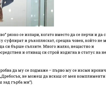
“ рязко се изпари, когато вместо да се перчи и да с
у суфлират и ръкопляскат, срещна човек, който не 
, да си бърше сълзите. Много жалко, нещастно и
средствен и отиващ си строй издигна в статус на н
 пробва да му се подмаже – първо му се изсмя иронич
вод: „Дребосък, не можеш да искаш от мен комплименти
 зад гърба ми“).