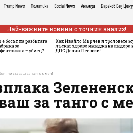
Trump News
Политика
Social News
Анализи
Бареков Без Ценз
Най-важните новини с точния анализ!
 е босът на разбитата
Как Ивайло Мирчев и троловете м
брика за
лъскат здраво имиджа на лидера 
 фентанила – убиец?
ДПС Делян Пеевски!
ен, не ставаш за танго с мен!
плака Зелененск
ваш за танго с ме