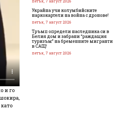
петък, 7 август 2026
Украйна учи колумбийските
наркокартели на война с дронове!
петък, 7 август 2026
Тръмп определи наследника си в
Белия дом и забрани “раждащия
туризъм” на бременните мигранти
в САЩ!
петък, 7 август 2026
о и го
 шокира,
 като