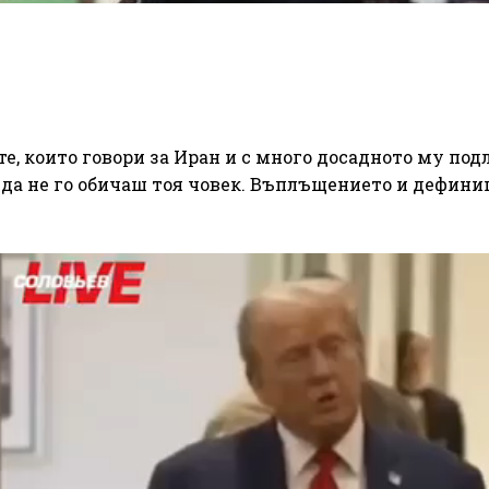
е, които говори за Иран и с много досадното му под
к да не го обичаш тоя човек. Въплъщението и дефин