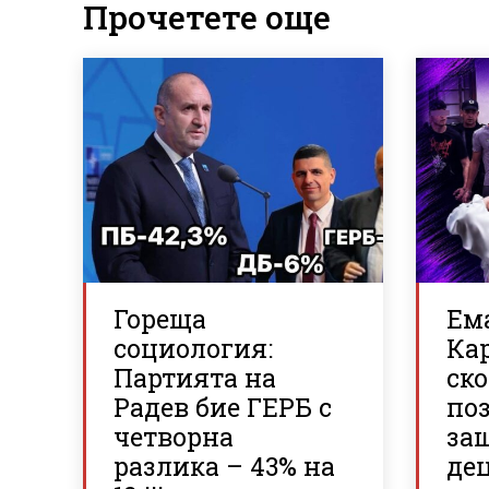
Прочетете още
Гореща
Ем
социология:
Ка
Партията на
ско
Радев бие ГЕРБ с
по
четворна
за
разлика – 43% на
де