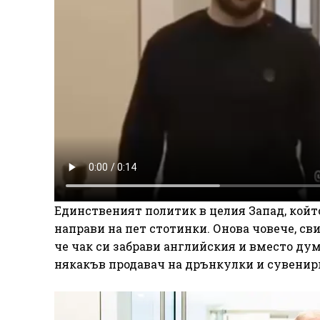
Единственият политик в целия Запад, който 
направи на пет стотинки. Онова човече, сви
че чак си забрави английския и вместо думат
някакъв продавач на дрънкулки и сувенир