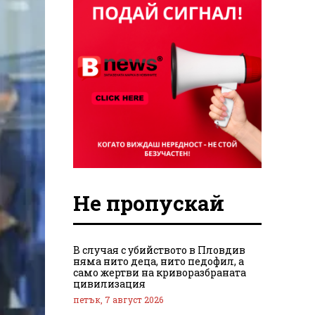
Не пропускай
В случая с убийството в Пловдив
няма нито деца, нито педофил, а
само жертви на криворазбраната
цивилизация
петък, 7 август 2026