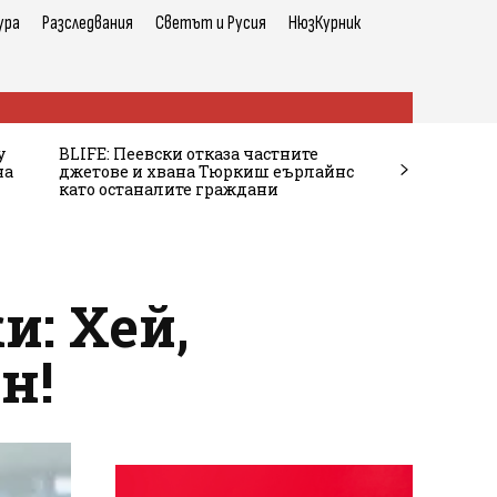
ура
Разследвания
Светът и Русия
НюзКурник
у
BLIFE: Пеевски отказа частните
на
джетове и хвана Тюркиш еърлайнс
като останалите граждани
и: Хей,
н!