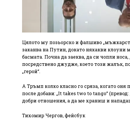
Цялото му позьорско и фалшиво „мъжкарство
заканва на Путин, докато някакви клоуни м
басмата. Почна да заеква, да си чопли носа
посредствено джудже, което този жалък, по
„герой“.
А Тръмп колко класно го сряза, когато оня
после добави: „It takes two to tango“ (пре
добри отношения, а да ме храниш и нападаш
Тихомир Чергов, фейсбук