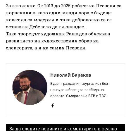
Заключение: От 2013 до 2025 робите на Пеевски са
пораснали и като едни млади хора с бъдеще
искат да са модерни и така доброволно са се
оставили Дебелото да ги овладее.
Така творецът художник Рашидов обяснява
развитието на художествения образ на
електората, а и на самия Пеевски.
Николай Бареков
Буден гражданин, журналист без
цензура и борец за свобода на
словото. Създател на БТВ и ТВ7.
За да следите новините и коментарите в реално