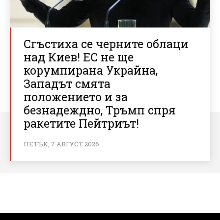
Сгъстиха се черните облаци
над Киев! ЕС не ще
корумпирана Украйна,
Западът смята
положението и за
безнадеждно, Тръмп спря
ракетите Пейтриът!
ПЕТЪК, 7 АВГУСТ 2026