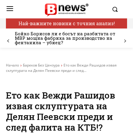
Най-важните новини с точния анализ!
Бойко Борисов ли е босът на разбитата от
МВР мощна фабрика за производство на
фентанила – убиец?
Начало
Бареков Без Цензура
Ето как Вежди Рашидов извая
склуптурата на Делян Пеевски преди и след...
Ето как Вежди Рашидов
извая склуптурата на
Делян Пеевски преди и
след фалита на КТБ!?