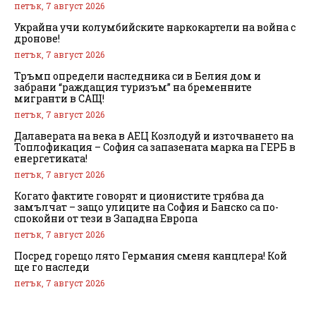
петък, 7 август 2026
Украйна учи колумбийските наркокартели на война с
дронове!
петък, 7 август 2026
Тръмп определи наследника си в Белия дом и
забрани “раждащия туризъм” на бременните
мигранти в САЩ!
петък, 7 август 2026
Далаверата на века в АЕЦ Козлодуй и източването на
Топлофикация – София са запазената марка на ГЕРБ в
енергетиката!
петък, 7 август 2026
Когато фактите говорят и ционистите трябва да
замълчат – защо улиците на София и Банско са по-
спокойни от тези в Западна Европа
петък, 7 август 2026
Посред горещо лято Германия сменя канцлера! Кой
ще го наследи
петък, 7 август 2026