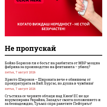
Не пропускай
Бойко Борисов ли е босът на разбитата от МВР мощна
фабрика за производство на фентанила – убиец?
петък, 7 август 2026
Христо Широков – Широката вече е обвиняем от
прокуратурата за ВиК Бургас, но духна в чужбина!
петък, 7 август 2026
Сгъстиха се черните облаци над Киев! ЕС не ще
корумпирана Украйна, Западът смята положението и
за безнадеждно, Тръмп спря ракетите Пейтриът!