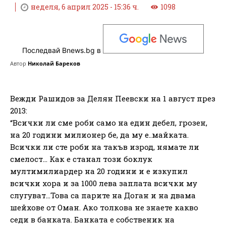
неделя, 6 април 2025 - 15:36 ч.
1098
Последвай Bnews.bg в
Автор
Николай Бареков
Вежди Рашидов за Делян Пеевски на 1 август през
2013:
“Всички ли сме роби само на един дебел, грозен,
на 20 години милионер бе, да му е..майката.
Всички ли сте роби на такъв изрод, нямате ли
смелост… Как е станал този боклук
мултимилиардер на 20 години и е изкупил
всички хора и за 1000 лева заплата всички му
слугуват…Това са парите на Доган и на двама
шейхове от Оман. Ако толкова не знаете какво
седи в банката. Банката е собственик на