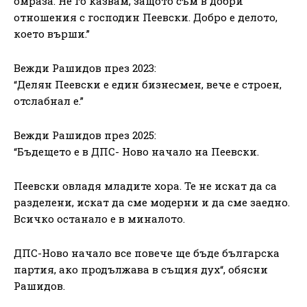
омраза. Не го казвам, защото съм в добри
отношения с господин Пеевски. Добро е делото,
което върши.”
Вежди Рашидов през 2023:
“Делян Пеевски е един бизнесмен, вече е строен,
отслабнал е.”
Вежди Рашидов през 2025:
“Бъдещето е в ДПС- Ново начало на Пеевски.
Пеевски овладя младите хора. Те не искат да са
разделени, искат да сме модерни и да сме заедно.
Всичко останало е в миналото.
ДПС-Ново начало все повече ще бъде българска
партия, ако продължава в същия дух“, обясни
Рашидов.