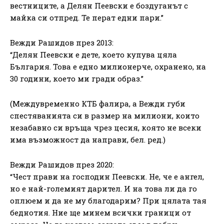
вестниците, а Делян Пеевски е боздуганът с
майка си отпред. Те перат едни пари.”
Вежди Рашидов през 2013:
“Делян Пеевски е дете, което купува цяла
България. Това е едно милионерче, охранено, на
30 години, което ми гради образ.”
(Междувременно КТБ фалира, а Вежди губи
спестяванията си в размер на милиони, които
незабавно си връща чрез цесия, която не всеки
има възможност да направи, бел. ред.)
Вежди Рашидов през 2020:
“Чест прави на господин Пеевски. Не, че е ангел,
но е най-големият дарител. И на това ли да го
оплюем и да не му благодарим? При цялата тая
беднотия. Ние ще минем всички граници от