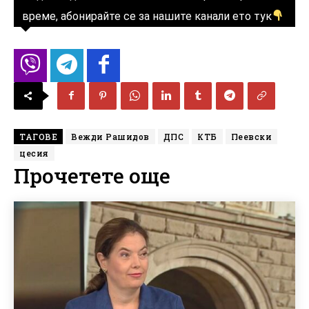
време, абонирайте се за нашите канали ето тук
ТАГОВЕ
Вежди Рашидов
ДПС
КТБ
Пеевски
цесия
Прочетете още