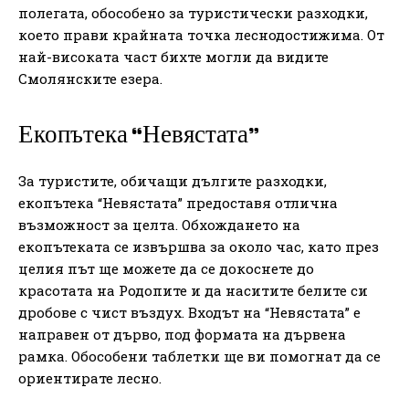
полегата, обособено за туристически разходки,
което прави крайната точка леснодостижима. От
най-високата част бихте могли да видите
Смолянските езера.
Екопътека “Невястата”
За туристите, обичащи дългите разходки,
екопътека “Невястата” предоставя отлична
възможност за целта. Обхождането на
екопътеката се извършва за около час, като през
целия път ще можете да се докоснете до
красотата на Родопите и да наситите белите си
дробове с чист въздух. Входът на “Невястата” е
направен от дърво, под формата на дървена
рамка. Обособени таблетки ще ви помогнат да се
ориентирате лесно.