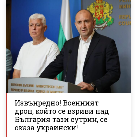
Извънредно! Военният
дрон, който се взриви над
България тази сутрин, се
оказа украински!