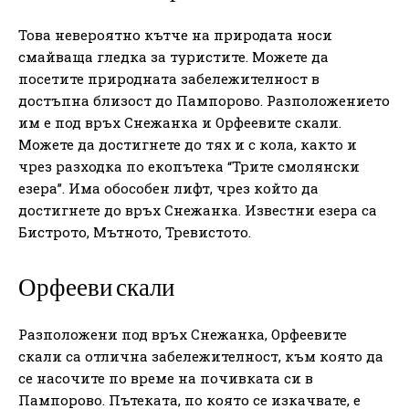
Това невероятно кътче на природата носи
смайваща гледка за туристите. Можете да
посетите природната забележителност в
достъпна близост до Пампорово. Разположението
им е под връх Снежанка и Орфеевите скали.
Можете да достигнете до тях и с кола, както и
чрез разходка по екопътека “Трите смолянски
езера”. Има обособен лифт, чрез който да
достигнете до връх Снежанка. Известни езера са
Бистрото, Мътното, Тревистото.
Орфееви скали
Разположени под връх Снежанка, Орфеевите
скали са отлична забележителност, към която да
се насочите по време на почивката си в
Пампорово. Пътеката, по която се изкачвате, е