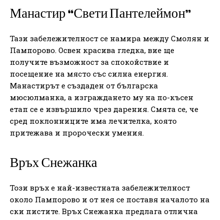
Манастир “Свети Пантелеймон”
Тази забележителност се намира между Смолян и
Пампорово. Освен красива гледка, вие ще
получите възможност за спокойствие и
посещение на място със силна енергия.
Манастирът е създаден от българска
мюсюлманка, а изграждането му на по-късен
етап се е извършило чрез дарения. Смята се, че
сред поклонниците има лечителка, която
притежава и пророчески умения.
Връх Снежанка
Този връх е най-известната забележителност
около Пампорово и от нея се поставя началото на
ски пистите. Връх Снежанка предлага отлична