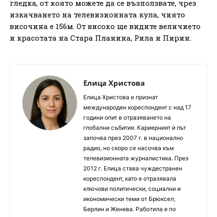
гледка, от която можете да се възползвате, чрез
изкачването на телевизионната кула, чиято
височина е 156м. От високо ще видите величието
и красотата на Стара Планина, Рила и Пирин.
Елица Христова
Елица Христова е признат
международен кореспондент с над 17
години опит в отразяването на
глобални събития. Кариерният ѝ път
започва през 2007 г. в национално
радио, но скоро се насочва към
телевизионната журналистика. През
2012 г. Елица става чуждестранен
кореспондент, като е отразявала
ключови политически, социални и
икономически теми от Брюксел,
Берлин и Женева. Работила е по