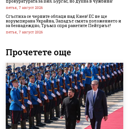
прокуратурата за ВиК Бургас, но духна в чужбина!
петък, 7 август 2026
Сгъстиха се черните облаци над Киев! ЕС не ще
корумпирана Украйна, Западът смята положението и
за безнадеждно, Тръмп спря ракетите Пейтриът!
петък, 7 август 2026
Прочетете още