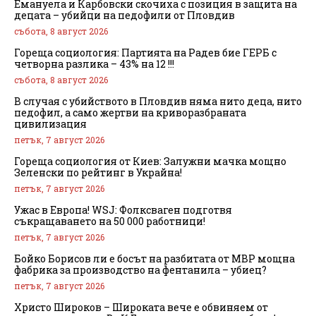
Емануела и Карбовски скочиха с позиция в защита на
децата – убийци на педофили от Пловдив
събота, 8 август 2026
Гореща социология: Партията на Радев бие ГЕРБ с
четворна разлика – 43% на 12 !!!
събота, 8 август 2026
В случая с убийството в Пловдив няма нито деца, нито
педофил, а само жертви на криворазбраната
цивилизация
петък, 7 август 2026
Гореща социология от Киев: Залужни мачка мощно
Зеленски по рейтинг в Украйна!
петък, 7 август 2026
Ужас в Европа! WSJ: Фолксваген подготвя
съкращаването на 50 000 работници!
петък, 7 август 2026
Бойко Борисов ли е босът на разбитата от МВР мощна
фабрика за производство на фентанила – убиец?
петък, 7 август 2026
Христо Широков – Широката вече е обвиняем от