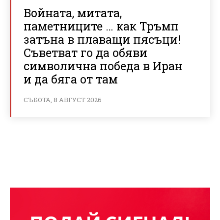
Войната, митата,
паметниците … как Тръмп
затъна в плаващи пясъци!
Съветват го да обяви
символична победа в Иран
и да бяга от там
СЪБОТА, 8 АВГУСТ 2026