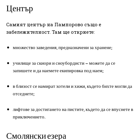
Център
Самият център на Пампорово също е
забележителност. Там ще откриете:
множество заведения, предназначени за хранене;
училище за скиори и сноубордисти – можете да се
запишете и да наемете екипировка под наем;
в близост се намират хотели и хижи, където бихте могли да
отседнете;
лифтове за достигането на пистите, където да се впуснете в
приключението.
Смолянски езера