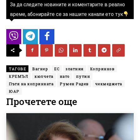
За да следите новините и коментарите в реално
време, абонирайте се за нашите канали ето тук
ТАГОВЕ
Вагнер
ЕС
златния
Копринков
КРЕМЪЛ
кюлчета
нато
путин
Пътя на копринката
Румен Радев
чекмеджета
ЮАР
Прочетете още