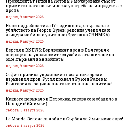
Президентът Илияна Йотова: Разочарована съм от
примитивната политическа употреба на инцидента с
дрона!
неделя, 9 август 2026
Нови подробности за 17-годишната, свързвана с
убийството на Георги Кузев: редовна ученичка и
дъщеря на бивша учителка (Брутална СНИМКА)
неделя, 9 август 2026
Версия в BNEWS: Взривеният дрон в България е
операция на украинските служби за въвличане на
още държави във войната!
неделя, 9 август 2026
София привика украинския посланик заради
взривения дрон! Русия похвали Румен Радев и
България за рационалната ни външна политика!
неделя, 9 август 2026
Каквото повикало в Петрохан, такова се и обадило в
Пловдив! (Снимки)
събота, 8 август 2026
Le Monde: Зеленски дойде в Сърбия за 2 милиона евро!
събота, 8 август 2026