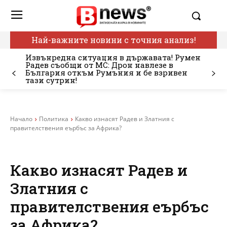
Най-важните новини с точния анализ!
Извънредна ситуация в държавата! Румен
Радев съобщи от МС: Дрон навлезе в
България откъм Румъния и бе взривен
тази сутрин!
Начало
Политика
Какво изнасят Радев и Златния с
правителствения еърбъс за Африка?
Какво изнасят Радев и
Златния с
правителствения еърбъс
за Африка?