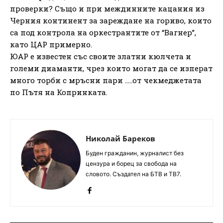
проверки? Също и при междинните кацания из
Черния континент за зареждане на гориво, които
са под контрола на оркестрантите от “Вагнер”,
като ЦАР примерно.
ЮАР е известен със своите златни кюлчета и
големи диаманти, чрез които могат да се изперат
много торби с мръсни пари .….от чекмеджетата
по Пътя на Копринката.
Николай Бареков
Буден гражданин, журналист без
цензура и борец за свобода на
словото. Създател на БТВ и ТВ7.