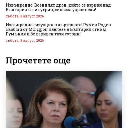
Извънредно! Военният дрон, който се взриви над
България тази сутрин, се оказа украински!
събота, 8 август 2026
Извънредна ситуация в държавата! Румен Радев
съобщи от МС: Дрон навлезе в България откъм
Румъния и бе взривен тази сутрин!
събота, 8 август 2026
Прочетете още