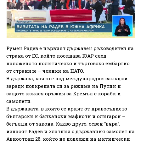
Румен Радев е първият държавен ръководител на
страна от ЕС, който посещава ЮАР след
наложеното политическо и търговско ембаргио
от страните – членки на НАТО.
В държава, която е под международни санкции
заради подкрепата си за режима на Путин и
защото изнася оръжия за Кремъл с кораби и
самолети.
В държавата, в която се крият от правосъдието
български и балкански мафиоти и олигарси –
бегълци от закона. Какво друго, освен “вяра”,
изнасят Радев и Златния с държавния самолет на
Авиоотряд 28, който не подлежи на митнически