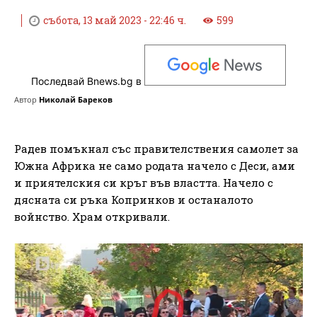
събота, 13 май 2023 - 22:46 ч.
599
Последвай Bnews.bg в
Автор
Николай Бареков
Радев помъкнал със правителствения самолет за
Южна Африка не само родата начело с Деси, ами
и приятелския си кръг във властта. Начело с
дясната си ръка Копринков и останалото
войнство. Храм откривали.