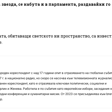
 звезда, се набута и в парламента, раздавайки го
ата, обитаващи светското ни пространство, са извест
е.
оден кореспондент с над 17 години опит в отразяването на глобални събит
7 г. в национално радио, но скоро се насочва към телевизионната журналис
анен кореспондент, като е отразявала ключови политически, социални и
лин и Женева. Работила е по събития като европейски избори, заседания 
дни конференции и хуманитарни мисии. От 2023 се присъединява към bne
р.