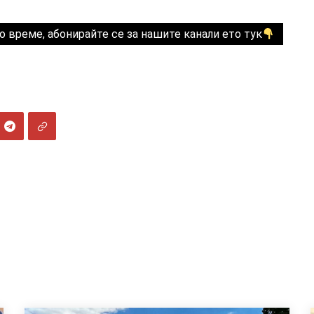
о време, абонирайте се за нашите канали ето тук