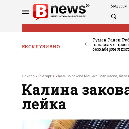
България
Румен Радев: Ра
наваксаме просп
ЕКСКЛУЗИВНО:
безхаберие и по
Начало
България
Калина закова Моника Валериева, била 
Калина заков
лейка