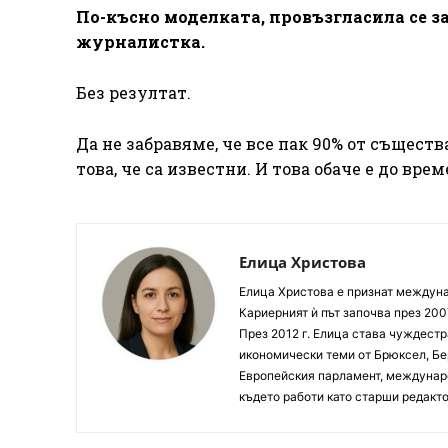
По-късно моделката, провъзгласила се за
журналистка.
Без резултат.
Да не забравяме, че все пак 90% от съществ
това, че са известни. И това обаче е до врем
Елица Христова
Елица Христова е признат междунар
Кариерният ѝ път започва през 200
През 2012 г. Елица става чуждестр
икономически теми от Брюксел, Бер
Европейския парламент, междунаро
където работи като старши редакто