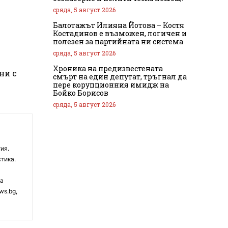
сряда, 5 август 2026
Балотажът Илияна Йотова – Костя
Костадинов е възможен, логичен и
полезен за партийната ни система
сряда, 5 август 2026
Хроника на предизвестената
ни с
смърт на един депутат, тръгнал да
пере корупционния имидж на
Бойко Борисов
сряда, 5 август 2026
ия.
тика.
на
ws.bg,