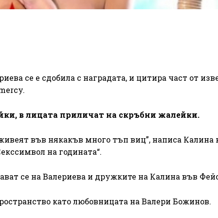
иева се е сдобила с наградата, и цитира част от изв
mercy.
ейки, в лицата приличат на скръбни жалейки.
 живеят във някакъв много тъп виц”, написа Калина
Секссимвол на годината“.
рават се на Валериева и дружките на Калина във Фей
ространство като любовницата на Валери Божинов.