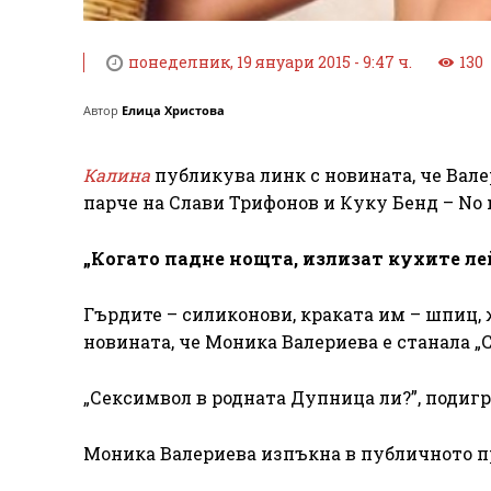
понеделник, 19 януари 2015 - 9:47 ч.
130
Автор
Елица Христова
Калина
публикува линк с новината, че Валер
парче на Слави Трифонов и Куку Бенд – No 
„Когато падне нощта, излизат кухите л
Гърдите – силиконови, краката им – шпиц,
новината, че Моника Валериева е станала „
„Сексимвол в родната Дупница ли?”, подиг
Моника Валериева изпъкна в публичното п