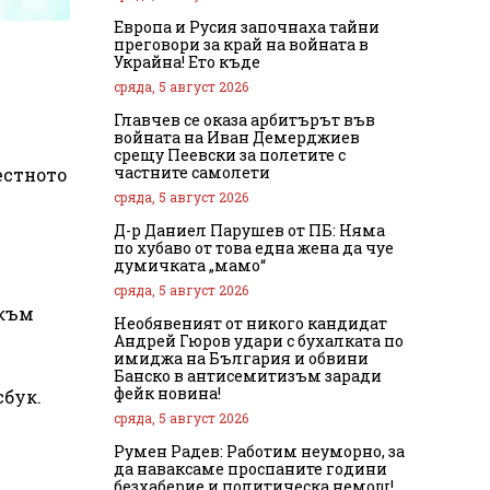
Европа и Русия започнаха тайни
преговори за край на войната в
Украйна! Ето къде
сряда, 5 август 2026
Главчев се оказа арбитърът във
войната на Иван Демерджиев
срещу Пеевски за полетите с
частните самолети
естното
сряда, 5 август 2026
Д-р Даниел Парушев от ПБ: Няма
по хубаво от това една жена да чуе
думичката „мамо“
сряда, 5 август 2026
 към
Необявеният от никого кандидат
Андрей Гюров удари с бухалката по
имиджа на България и обвини
Банско в антисемитизъм заради
фейк новина!
сбук.
сряда, 5 август 2026
Румен Радев: Работим неуморно, за
да наваксаме проспаните години
безхаберие и политическа немощ!