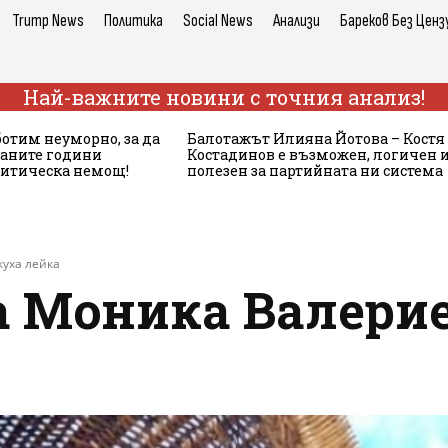
Trump News
Политика
Social News
Анализи
Бареков Без Ценз
Най-важните новини с точния анализ!
ботим неуморно, за да
Балотажът Илияна Йотова – Костя
аните години
Костадинов е възможен, логичен 
литическа немощ!
полезен за партийната ни система
куха лейка
а Моника Валерие