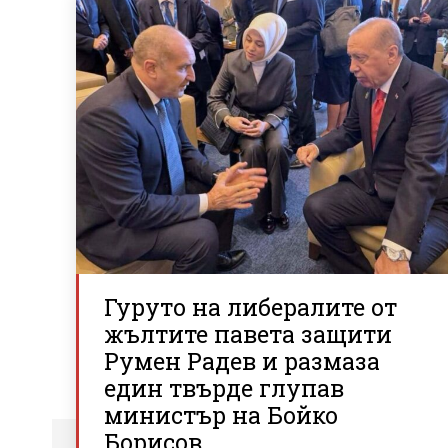
Гуруто на либералите от
жълтите павета защити
Румен Радев и размаза
един твърде глупав
министър на Бойко
Борисов