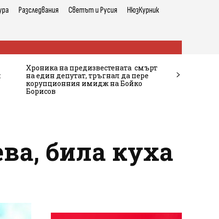
ура
Разследвания
Светът и Русия
НюзКурник
Хроника на предизвестената смърт
и
на един депутат, тръгнал да пере
корупционния имидж на Бойко
Борисов
ва, била куха