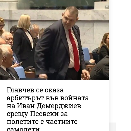
Главчев се оказа
арбитърът във войната
на Иван Демерджиев
срещу Пеевски за
полетите с частните
самолети