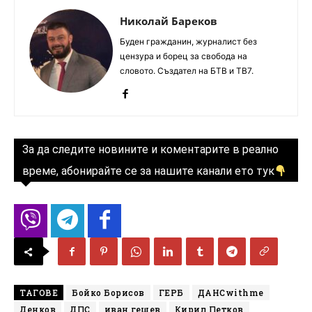
Николай Бареков
Буден гражданин, журналист без
цензура и борец за свобода на
словото. Създател на БТВ и ТВ7.
За да следите новините и коментарите в реално
време, абонирайте се за нашите канали ето тук
ТАГОВЕ
Бойко Борисов
ГЕРБ
ДАНСwithme
Денков
ДПС
иван гешев
Кирил Петков