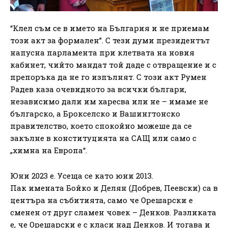
“Клел съм се в името на България и не приемам
този акт за формален”. С тези думи президентът
напусна парламента при клетвата на новия
кабинет, чийто мандат той даде с отвращение и с
препоръка да не го изпълнят. С този акт Румен
Радев каза очевидното за всички българи,
независимо дали им харесва или не – имаме не
българско, а Брокселско и Вашингтонско
правителство, което спокойно можеше да се
закълне в конституцията на САЩ или само с
„химна на Европа“.
Юни 2023 е. Усеща се като юни 2013.
Пак имената Бойко и Делян (Добрев, Пеевски) са в
центъра на събитията, само че Орешарски е
сменен от друг сламен човек – Денков. Разликата
е, че Орешарски е с класи над Денков. И тогава и