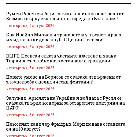
Румен Радев съобщи голяма новина за контрола от
Космоса върху екологичната среда на България!
четвъртък, 6 август 2026
Как Ивайло Мирчев и троловете му лъскат здраво
имиджа на лидера на ДПС Делян Пеевски!
четвъртък, 6 август 2026
BLIFE: Пеевски отказа частните джетове и хвана
Тюркиш еърлайнс като останалите граждани
четвъртък, 6 август 2026
Новите умове на Борисов се оказаха изпържени от
злоупотреба с политически фентанил!
четвъртък, 6 август 2026
Залужни: Армията на Украйна и войната с Русия се
оказаха твърде модерни за остарелите доктрини на
НАТО!
четвъртък, 6 август 2026
Немският канцлер Фридрих Мерц подава оставката
си на 10 август?
четвъртък, 6 август 2026