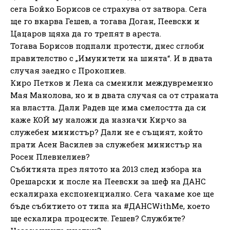
сега Бойко Борисов се страхува от затвора. Сега
ще го вкарва Гешев, а тогава Доган, Пеевски и
Цацаров щяха да го трепят в ареста.
Тогава Борисов подпали протести, днес сглоби
правителство с „Имунитети на шията“. И в двата
случая заедно с Прокопиев.
Киро Петков и Лена са сменили междувременно
Мая Манолова, но и в двата случая са от страната
на властта. Дали Радев ще има смелостта да си
каже КОЙ му наложи да назначи Кирчо за
служебен министър? Дали не е същият, който
прати Асен Василев за служебен министър на
Росен Плевнелиев?
Събитията през лятото на 2013 след избора на
Орешарски и после на Пеевски за шеф на ДАНС
ескалираха експоненциално. Сега чакаме кое ще
бъде събитието от типа на #ДАНСWithMe, което
ще ескалира процесите. Гешев? Службите?