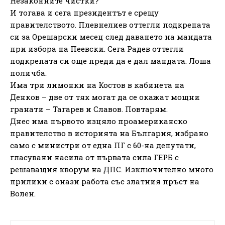
Незаконните чистки?
И тогава и сега президентът е срещу
правителството. Плевнелиев оттегли подкрепата
си за Орешарски месец след даването на мандата
при избора на Пеевски. Сега Радев оттегли
подкрепата си още преди да е дал мандата. Лоша
поличба.
Има три лимонки на Костов в кабинета на
Денков – две от тях могат да се окажат мощни
гранати – Тагарев и Славов. Повтарям.
Днес има първото изцяло проамериканско
правителство в историята на България, избрано
само с министри от една ПГ с 60-на депутати,
гласувани насила от първата сила ГЕРБ с
решаващия кворум на ДПС. Изключително много
прилики с онази работа със златния пръст на
Волен.