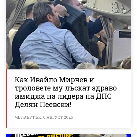
Как Ивайло Мирчев и
троловете му лъскат здраво
имиджа на лидера на ДПС
Делян Пеевски!
ЧЕТВЪРТЪК, 6 АВГУСТ 2026