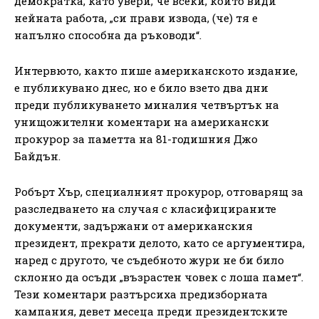
демократка, като увери, че всеки, който види
нейната работа, „си прави извода, (че) тя е
напълно способна да ръководи“.
Интервюто, както пише американското издание,
е публикувано днес, но е било взето два дни
преди публикуването миналия четвъртък на
унищожителни коментари на американски
прокурор за паметта на 81-годишния Джо
Байдън.
Робърт Хър, специалният прокурор, отговарящ за
разследването на случая с класифицираните
документи, задържани от американския
президент, прекрати делото, като се аргументира,
наред с другото, че съдебното жури не би било
склонно да осъди „възрастен човек с лоша памет“.
Тези коментари разтърсиха предизборната
кампания, девет месеца преди президентските