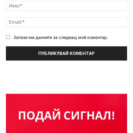
Им
Ema
Запази ми данните за следващ мой коментар.