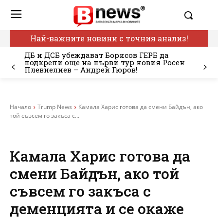
Най-важните новини с точния анализ!
ДБ и ДСБ убеждават Борисов ГЕРБ да
подкрепи още на първи тур новия Росен
Плевнелиев – Андрей Гюров!
Начало
Trump News
Камала Харис готова да смени Байдън, ако
той съвсем го закъса с...
Камала Харис готова да
смени Байдън, ако той
съвсем го закъса с
деменцията и се окаже