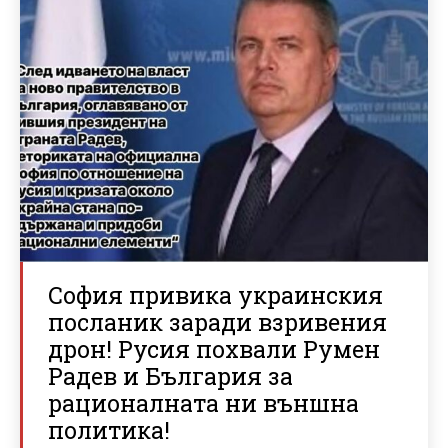
София привика украинския
посланик заради взривения
дрон! Русия похвали Румен
Радев и България за
рационалната ни външна
политика!