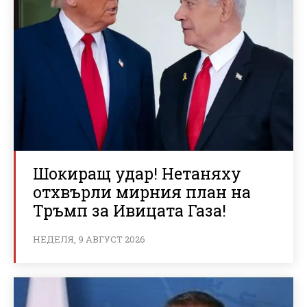
Шокиращ удар! Нетаняху
отхвърли мирния план на
Тръмп за Ивицата Газа!
НЕДЕЛЯ, 9 АВГУСТ 2026