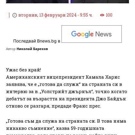
вторник, 13 февруари 2024 - 9:55 ч.
100
Последвай Bnews.bg в
Автор
Николай Бареков
Ужас без край!
Американският вицепрезидент Камала Харис
заявява, че е „готова да служи“ на страната си в
интервю за в. „Уолстрийт джърнъл“, точно когато
дебатът за възрастта на президента Джо Байдън
отново се разгаря, предаде Франс прес.
„Готова съм да служа на страната си. В това няма
никакво съмнение“, казва 59-годишната