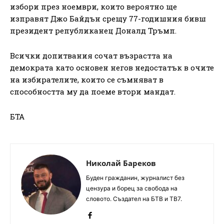
избори през ноември, които вероятно ще
изправят Джо Байдън срещу 77-годишния бивш
президент републиканец Доналд Тръмп.
Всички допитвания сочат възрастта на
демократа като основен негов недостатък в очите
на избирателите, които се съмняват в
способността му да поеме втори мандат.
БТА
Николай Бареков
Буден гражданин, журналист без
цензура и борец за свобода на
словото. Създател на БТВ и ТВ7.