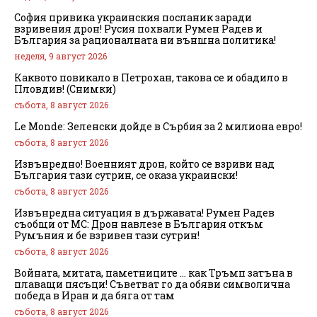
София привика украинския посланик заради
взривения дрон! Русия похвали Румен Радев и
България за рационалната ни външна политика!
неделя, 9 август 2026
Каквото повикало в Петрохан, такова се и обадило в
Пловдив! (Снимки)
събота, 8 август 2026
Le Monde: Зеленски дойде в Сърбия за 2 милиона евро!
събота, 8 август 2026
Извънредно! Военният дрон, който се взриви над
България тази сутрин, се оказа украински!
събота, 8 август 2026
Извънредна ситуация в държавата! Румен Радев
съобщи от МС: Дрон навлезе в България откъм
Румъния и бе взривен тази сутрин!
събота, 8 август 2026
Войната, митата, паметниците … как Тръмп затъна в
плаващи пясъци! Съветват го да обяви символична
победа в Иран и да бяга от там
събота, 8 август 2026