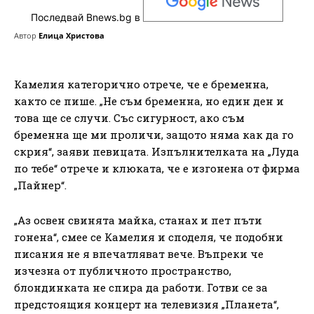
Последвай Bnews.bg в
Автор
Елица Христова
Камелия категорично отрече, че е бременна,
както се пише. „Не съм бременна, но един ден и
това ще се случи. Със сигурност, ако съм
бременна ще ми проличи, защото няма как да го
скрия“, заяви певицата. Изпълнителката на „Луда
по тебе“ отрече и клюката, че е изгонена от фирма
„Пайнер“.
„Аз освен свинята майка, станах и пет пъти
гонена“, смее се Камелия и споделя, че подобни
писания не я впечатляват вече. Въпреки че
изчезна от публичното пространство,
блондинката не спира да работи. Готви се за
предстоящия концерт на телевизия „Планета“,