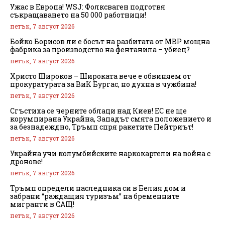
Ужас в Европа! WSJ: Фолксваген подготвя
съкращаването на 50 000 работници!
петък, 7 август 2026
Бойко Борисов ли е босът на разбитата от МВР мощна
фабрика за производство на фентанила – убиец?
петък, 7 август 2026
Христо Широков – Широката вече е обвиняем от
прокуратурата за ВиК Бургас, но духна в чужбина!
петък, 7 август 2026
Сгъстиха се черните облаци над Киев! ЕС не ще
корумпирана Украйна, Западът смята положението и
за безнадеждно, Тръмп спря ракетите Пейтриът!
петък, 7 август 2026
Украйна учи колумбийските наркокартели на война с
дронове!
петък, 7 август 2026
Тръмп определи наследника си в Белия дом и
забрани “раждащия туризъм” на бременните
мигранти в САЩ!
петък, 7 август 2026