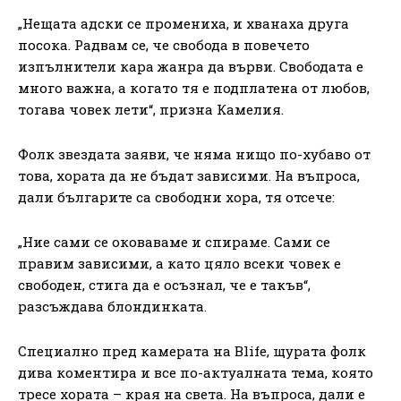
„Нещата адски се промениха, и хванаха друга
посока. Радвам се, че свобода в повечето
изпълнители кара жанра да върви. Свободата е
много важна, а когато тя е подплатена от любов,
тогава човек лети“, призна Камелия.
Фолк звездата заяви, че няма нищо по-хубаво от
това, хората да не бъдат зависими. На въпроса,
дали българите са свободни хора, тя отсече:
„Ние сами се оковаваме и спираме. Сами се
правим зависими, а като цяло всеки човек е
свободен, стига да е осъзнал, че е такъв“,
разсъждава блондинката.
Специално пред камерата на Blife, щурата фолк
дива коментира и все по-актуалната тема, която
тресе хората – края на света. На въпроса, дали е