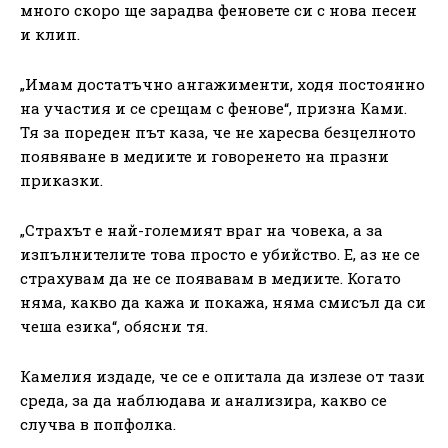
много скоро ще зарадва феновете си с нова песен
и клип.
„Имам достатъчно ангажименти, ходя постоянно
на участия и се срещам с фенове“, призна Ками.
Тя за пореден път каза, че не харесва безцелното
появяване в медиите и говоренето на празни
приказки.
„Страхът е най-големият враг на човека, а за
изпълнителите това просто е убийство. Е, аз не се
страхувам да не се появавам в медиите. Когато
няма, какво да кажа и покажа, няма смисъл да си
чеша езика“, обясни тя.
Камелия издаде, че се е опитала да излезе от тази
среда, за да наблюдава и анализира, какво се
случва в попфолка.