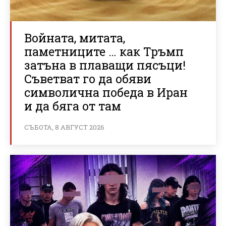
Войната, митата,
паметниците … как Тръмп
затъна в плаващи пясъци!
Съветват го да обяви
символична победа в Иран
и да бяга от там
СЪБОТА, 8 АВГУСТ 2026