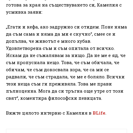
готова за края на съществуването си, Камелия с
усмивка заяви:
„Егати и кефа, ако задружно си отидем. Поне няма
да съм сама и няма да ми е скучно“, смее се и
допълва, че животът е много хубав.
Удовлетворена съм и съм опитала от всичко.
Искам да не съжалявам за нищо. Да не ме е яд, че
съм пропуснала нещо. Това, че съм обичала, че
обичам, че съм докосвала хора, че са ми се
радвали, че съм страдала, че ме е боляло. Всички
тези неща съм ги преживяла. Това ме прави
пълноценна. Мога да си тръгна още утре от този
свят“, коментира философски певицата.
Вижте цялото интервю с Камелия в
BLife
.