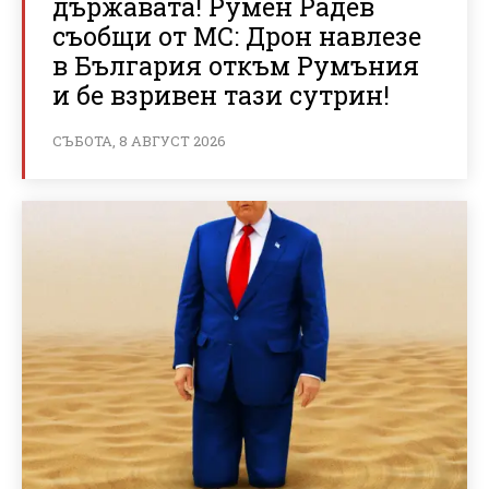
държавата! Румен Радев
съобщи от МС: Дрон навлезе
в България откъм Румъния
и бе взривен тази сутрин!
СЪБОТА, 8 АВГУСТ 2026