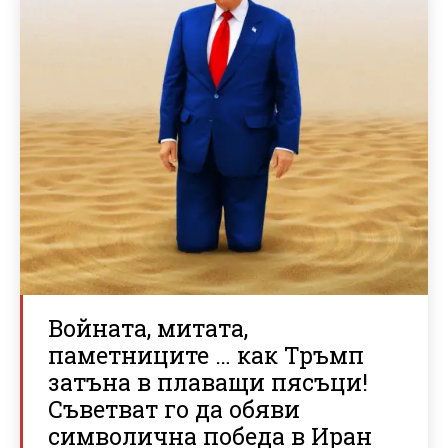
Войната, митата,
паметниците … как Тръмп
затъна в плаващи пясъци!
Съветват го да обяви
символична победа в Иран