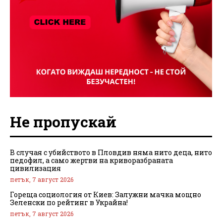
Не пропускай
В случая с убийството в Пловдив няма нито деца, нито
педофил, а само жертви на криворазбраната
цивилизация
петък, 7 август 2026
Гореща социология от Киев: Залужни мачка мощно
Зеленски по рейтинг в Украйна!
петък, 7 август 2026