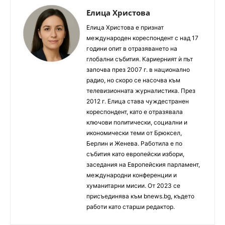
Елица Христова
Елица Христова е признат
международен кореспондент с над 17
години опит в отразяването на
глобални събития. Кариерният ѝ път
започва през 2007 г. в национално
радио, но скоро се насочва към
телевизионната журналистика. През
2012 г. Елица става чуждестранен
кореспондент, като е отразявала
ключови политически, социални и
икономически теми от Брюксел,
Берлин и Женева. Работила е по
събития като европейски избори,
заседания на Европейския парламент,
международни конференции и
хуманитарни мисии. От 2023 се
присъединява към bnews.bg, където
работи като старши редактор.