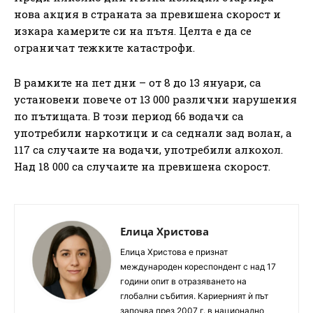
нова акция в страната за превишена скорост и
изкара камерите си на пътя. Целта е да се
ограничат тежките катастрофи.
В рамките на пет дни – от 8 до 13 януари, са
установени повече от 13 000 различни нарушения
по пътищата. В този период 66 водачи са
употребили наркотици и са седнали зад волан, а
117 са случаите на водачи, употребили алкохол.
Над 18 000 са случаите на превишена скорост.
Елица Христова
Елица Христова е признат
международен кореспондент с над 17
години опит в отразяването на
глобални събития. Кариерният ѝ път
започва през 2007 г. в национално