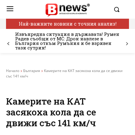
Най-важните новини с точния анализ!
Извънредна ситуация в държавата! Румен
Радев съобщи от МС: Дрон навлезе в
България откъм Румъния и бе взривен
тази сутрин!
Начало
България
Камерите на КАТ засякоха кола да се движи
със 141 км/ч
Камерите на КАТ
засякоха кола да се
движи със 141 км/ч