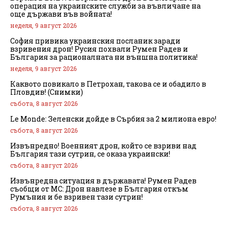
операция на украинските служби за въвличане на
още държави във войната!
неделя, 9 август 2026
София привика украинския посланик заради
взривения дрон! Русия похвали Румен Радев и
България за рационалната ни външна политика!
неделя, 9 август 2026
Каквото повикало в Петрохан, такова се и обадило в
Пловдив! (Снимки)
събота, 8 август 2026
Le Monde: Зеленски дойде в Сърбия за 2 милиона евро!
събота, 8 август 2026
Извънредно! Военният дрон, който се взриви над
България тази сутрин, се оказа украински!
събота, 8 август 2026
Извънредна ситуация в държавата! Румен Радев
съобщи от МС: Дрон навлезе в България откъм
Румъния и бе взривен тази сутрин!
събота, 8 август 2026