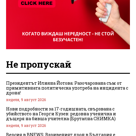
Не пропускай
Президентът Илияна Йотова: Разочарована съм от
примитивната политическа употреба на инцидента с
дрона!
неделя, 9 август 2026
Нови подробности за 17-годишната, свързвана с
убийството на Георги Кузев: редовна ученичка и
дъщеря на бивша учителка (Брутална СНИМКА)
неделя, 9 август 2026
Версия в BNEWS: Взривеният дрон в България е