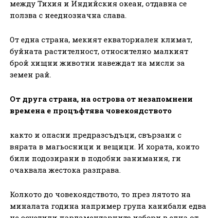
между Тихия и Индийския океан, отдавна се
ползва с нееднозначна слава.
От една страна, мекият екваториален климат,
буйната растителност, относително малкият
брой хищни животни навеждат на мисли за
земен рай.
От друга страна, на острова от незапомнени
времена е процъфтява човекоядството
както и опасни предразсъдъци, свързани с
вярата в магьосници и вещици. И хората, които
били подозирани в подобни занимания, ги
очаквала жестока разправа.
Колкото до човекоядството, то през лятото на
миналата година например група канибали едва
не осуетили парламентарните избори в една от