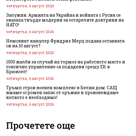
четвъртък, 6 август 2026
Залужни: Армията на Украйна и войната с Русия се
оказаха твърде модерни за остарелите доктрини на
НАТО!
четвъртък, 6 август 2026
Немският канцлер Фридрих Мерц подава оставката
си на 10 август?
четвъртък, 6 август 2026
1000 жалби за случай на тормоз на работното място и
токсично управление са подадени срещу ЕК в
Брюксел!
четвъртък, 6 август 2026
Тръмп строи военен комплекс в Белия дом: САЩ
имаме огромен запас от оръжия и произвеждаме
колкото е необходимо!
четвъртък, 6 август 2026
Прочетете още