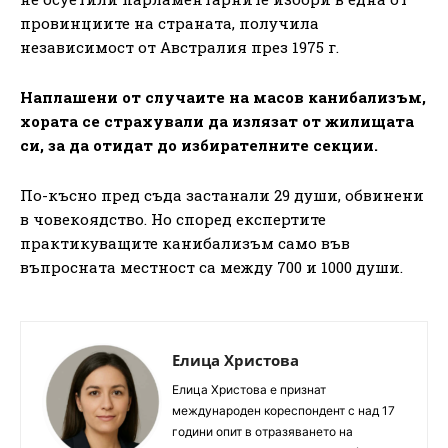
провинциите на страната, получила
независимост от Австралия през 1975 г.
Наплашени от случаите на масов канибализъм,
хората се страхували да излязат от жилищата
си, за да отидат до избирателните секции.
По-късно пред съда застанали 29 души, обвинени
в човекоядство. Но според експертите
практикуващите канибализъм само във
въпросната местност са между 700 и 1000 души.
Елица Христова
Елица Христова е признат
международен кореспондент с над 17
години опит в отразяването на