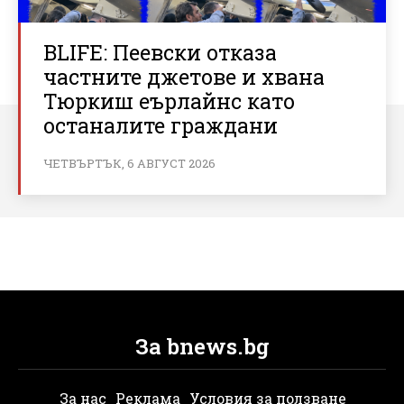
BLIFE: Пеевски отказа
частните джетове и хвана
Тюркиш еърлайнс като
останалите граждани
ЧЕТВЪРТЪК, 6 АВГУСТ 2026
За bnews.bg
За нас
Реклама
Условия за ползване