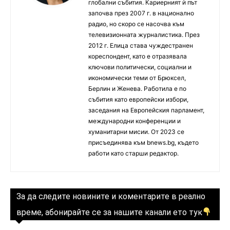
глобални събития. Кариерният ѝ път
започва през 2007 г. в национално
радио, но скоро се насочва към
телевизионната журналистика. През
2012 г. Елица става чуждестранен
кореспондент, като е отразявала
ключови политически, социални и
икономически теми от Брюксел,
Берлин и Женева. Работила е по
събития като европейски избори,
заседания на Европейския парламент,
международни конференции и
хуманитарни мисии. От 2023 се
присъединява към bnews.bg, където
работи като старши редактор.
За да следите новините и коментарите в реално
време, абонирайте се за нашите канали ето тук