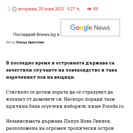
вторник, 25 юни 2013 - 9:27 ч.
49
Последвай Bnews.bg в
Автор
Елица Христова
В последно време в островната държава са
зачестили случаите на човекоядство и така
нареченият лов на вещици.
Стигнало се дотам хората да се страхуват да
излязат от домовете си. Наскоро поради тази
причина бяха осуетени изборите, пише Pravda.ru.
Независимата държава Папуа Нова Гвинея,
разположена на огромен тропически остров