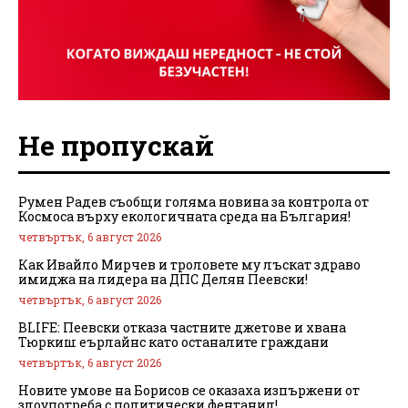
Не пропускай
Румен Радев съобщи голяма новина за контрола от
Космоса върху екологичната среда на България!
четвъртък, 6 август 2026
Как Ивайло Мирчев и троловете му лъскат здраво
имиджа на лидера на ДПС Делян Пеевски!
четвъртък, 6 август 2026
BLIFE: Пеевски отказа частните джетове и хвана
Тюркиш еърлайнс като останалите граждани
четвъртък, 6 август 2026
Новите умове на Борисов се оказаха изпържени от
злоупотреба с политически фентанил!