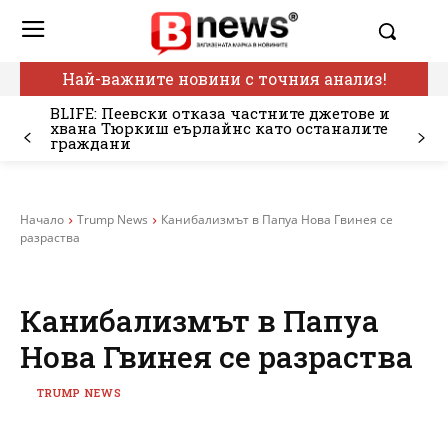
Най-важните новини с точния анализ!
BLIFE: Пеевски отказа частните джетове и
хвана Тюркиш еърлайнс като останалите
граждани
Начало
Trump News
Канибализмът в Папуа Нова Гвинея се
разраства
Канибализмът в Папуа
Нова Гвинея се разраства
TRUMP NEWS