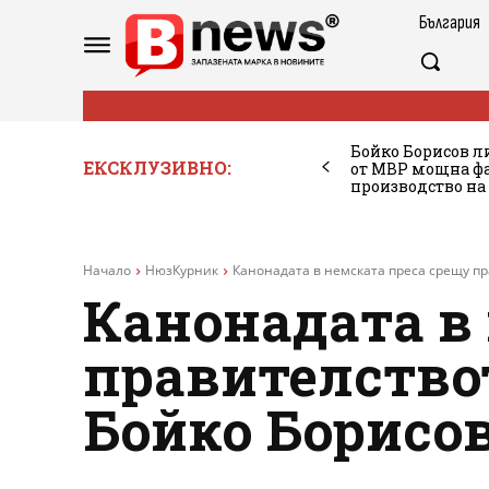
България
Бойко Борисов ли
ЕКСКЛУЗИВНО:
от МВР мощна фа
производство на
Начало
НюзКурник
Канонадата в немската преса срещу пр
Канонадата в
правителствот
Бойко Борисов