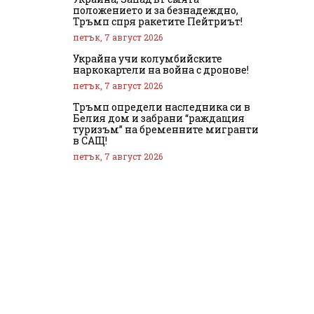
положението и за безнадеждно,
Тръмп спря ракетите Пейтриът!
петък, 7 август 2026
Украйна учи колумбийските
наркокартели на война с дронове!
петък, 7 август 2026
Тръмп определи наследника си в
Белия дом и забрани “раждащия
туризъм” на бременните мигранти
в САЩ!
петък, 7 август 2026