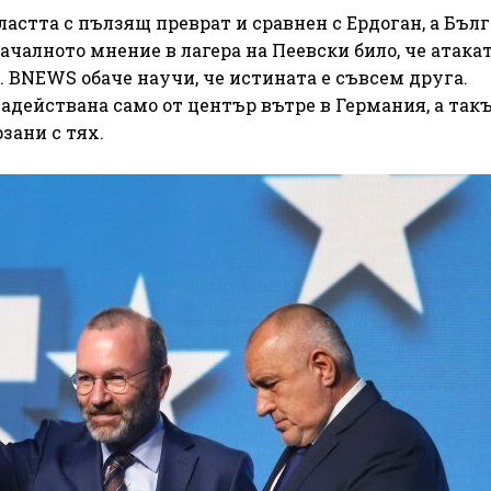
ластта с пълзящ преврат и сравнен с Ердоган, а Бъл
ачалното мнение в лагера на Пеевски било, че атака
. BNEWS обаче научи, че истината е съвсем друга.
адействана само от център вътре в Германия, а так
зани с тях.