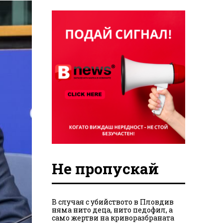
Не пропускай
В случая с убийството в Пловдив
няма нито деца, нито педофил, а
само жертви на криворазбраната