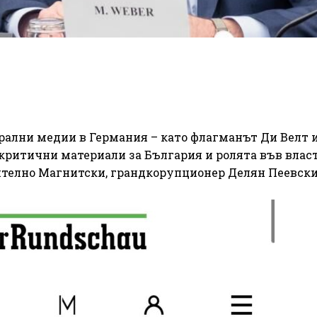
ални медии в Германия – като флагманът Ди Велт 
 критични материали за България и ролята във влас
ително Магнитски, грандкорупционер Делян Пеевски