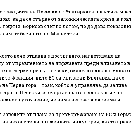
кстракцията на Пеевски от българката политика чре
ояс, за да се отърве от заложническата криза, в коят
 години. Борисов стигна дотам, че да дава показан
е сам от бесилото по Магнитски.
което вече отдавна е постигнато, нагнетяване на
у от управлението на държавата преди влизането в
якакви мерки срещу Пеевски, включително и пълното
нито Франция, нито ЕС са съгласни България да се
а Черна гора – този, който я управлява, да залива
 дрога. Пеевски се очертава като пълно копие на
важното уточнение, че няма неговата харизма и
 заводите от плана за превъоръжаване на ЕС и Гер
 и на изходите на оръжейната индустрия, както прав