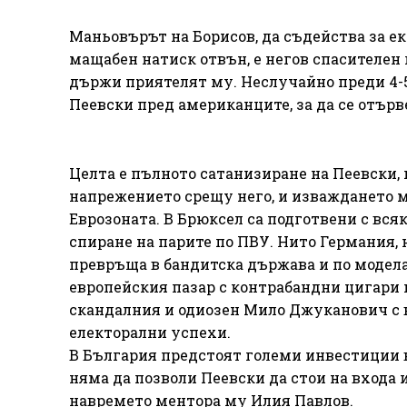
Маньовърът на Борисов, да съдейства за е
мащабен натиск отвън, е негов спасителен п
държи приятелят му. Неслучайно преди 4-5
Пеевски пред американците, за да се отърв
Целта е пълното сатанизиране на Пеевски, 
напрежението срещу него, и изваждането м
Еврозоната. В Брюксел са подготвени с вс
спиране на парите по ПВУ. Нито Германия, 
превръща в бандитска държава и по модела н
европейския пазар с контрабандни цигари и
скандалния и одиозен Мило Джуканович с 
електорални успехи.
В България предстоят големи инвестиции в
няма да позволи Пеевски да стои на входа
навремето ментора му Илия Павлов.