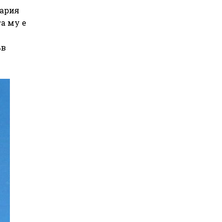
гария
та му е
ъв