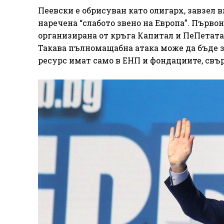
Пеевски е обрисуван като олигарх, завзел в
наречена “слабото звено на Европа”. Първон
организирана от кръга Капитал и ПеПетата
Такава пълномащабна атака може да бъде з
ресурс имат само в ЕНП и фондациите, свър