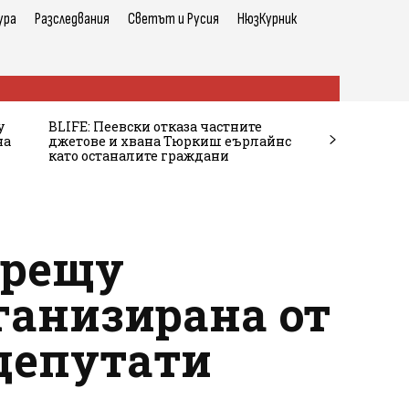
ура
Разследвания
Светът и Русия
НюзКурник
у
BLIFE: Пеевски отказа частните
на
джетове и хвана Тюркиш еърлайнс
като останалите граждани
срещу
ганизирана от
одепутати