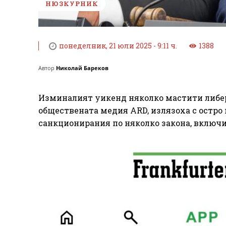
НЮЗКУРНИК
понеделник, 21 юли 2025 - 9:11 ч.
1388
Автор
Николай Бареков
Изминалият уикенд няколко мастити либер
обществената медия ARD, излязоха с остро
санкционирания по няколко закона, включ