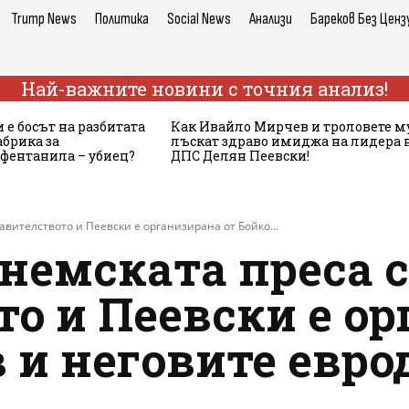
Trump News
Политика
Social News
Анализи
Бареков Без Ценз
Най-важните новини с точния анализ!
 е босът на разбитата
Как Ивайло Мирчев и троловете м
брика за
лъскат здраво имиджа на лидера 
 фентанила – убиец?
ДПС Делян Пеевски!
авителството и Пеевски е организирана от Бойко...
 немската преса 
о и Пеевски е ор
 и неговите евр