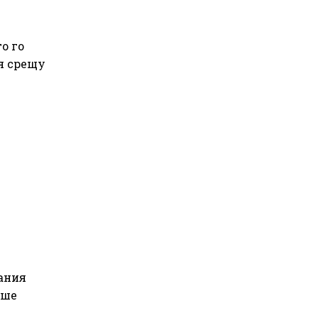
з
о го
ия срещу
мания
еше