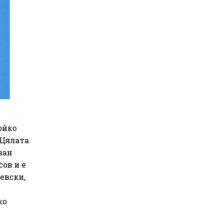
ойко
 Цялата
ван
ов и е
евски,
ко