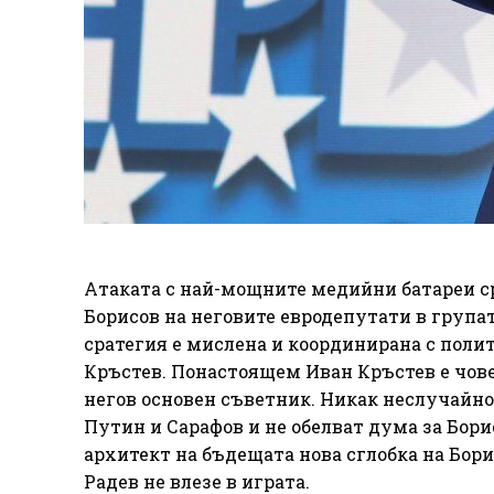
Атаката с най-мощните медийни батареи ср
Борисов на неговите евродепутати в групат
сратегия е мислена и координирана с поли
Кръстев. Понастоящем Иван Кръстев е човек
негов основен съветник. Никак неслучайно
Путин и Сарафов и не обелват дума за Бори
архитект на бъдещата нова сглобка на Борис
Радев не влезе в играта.