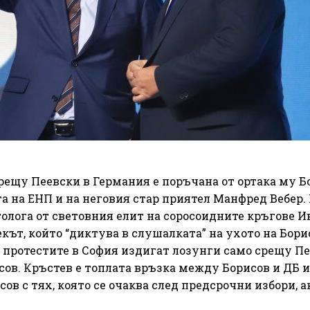
ещу Пеевски в Германия е поръчана от ортака му Б
а на ЕНП и на неговия стар приятел Манфред Вебер.
толога от световния елит на соросоидните кръгове И
ът, който “диктува в слушалката” на ухото на Борис
 протестите в София издигат лозунги само срещу Пе
сов. Кръстев е топлата връзка между Борисов и ДБ и
ов с тях, която се очаква след предсрочни избори, а