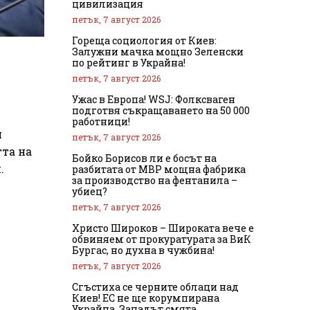
цивилизация
петък, 7 август 2026
Гореща социология от Киев:
Залужни мачка мощно Зеленски
по рейтинг в Украйна!
петък, 7 август 2026
Ужас в Европа! WSJ: Фолксваген
подготвя съкращаването на 50 000
работници!
и
петък, 7 август 2026
тта на
Бойко Борисов ли е босът на
.
разбитата от МВР мощна фабрика
за производство на фентанила –
убиец?
петък, 7 август 2026
Христо Широков – Широката вече е
обвиняем от прокуратурата за ВиК
Бургас, но духна в чужбина!
петък, 7 август 2026
Сгъстиха се черните облаци над
Киев! ЕС не ще корумпирана
Украйна, Западът смята