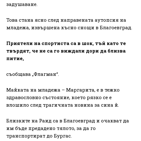
задушаване.
Това стана ясно след направената аутопсия на
младежа, извършена късно снощи в Благоевград.
Приятели на спортиста са в шок, тъй като те
твърдят, че не са го виждали дори да близва
питие,
съобщава „Флагман“.
Майката на младежа – Маргарита, е в тежко
здравословно състояние, което рязко се е
влошило след трагичната новина за сина й.
Близките на Раид са в Благоевград и очакват да
им бъде предадено тялото, за да го
транспортират до Бургас.