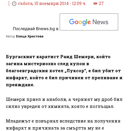
събота, 15 ноември 2014 - 12:09 ч.
27
Последвай Bnews.bg в
Автор
Елица Христова
Бургаският каратист Раид Шемери, който
загина мистериозно след купон в
благоевградския хотел „Луксор“, е бил убит от
инфаркт, който е бил причинен от препиване и
преяждане.
Шемери приел и анаболи, а черният му дроб бил
силно увреден от химията, която е поглъщал.
Младежът е повърнал вследствие на получения
инфаркт и причината за смъртта му не е