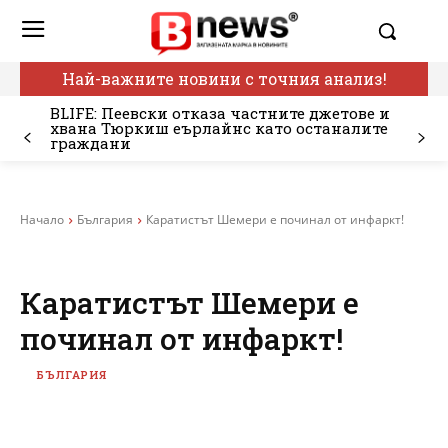
Най-важните новини с точния анализ!
BLIFE: Пеевски отказа частните джетове и
хвана Тюркиш еърлайнс като останалите
граждани
Начало
България
Каратистът Шемери е починал от инфаркт!
Каратистът Шемери е
починал от инфаркт!
БЪЛГАРИЯ