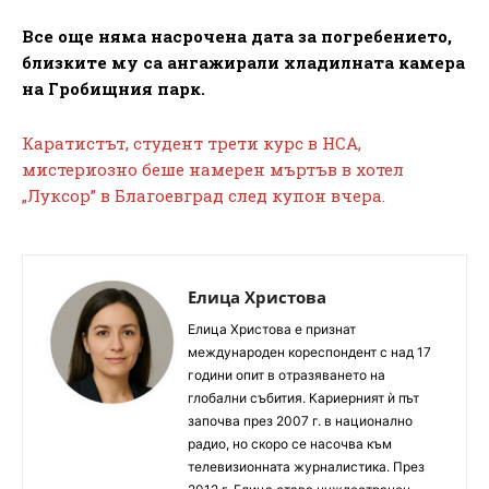
Все още няма насрочена дата за погребението,
близките му са ангажирали хладилната камера
на Гробищния парк.
Каратистът, студент трети курс в НСА,
мистериозно беше намерен мъртъв в хотел
„Луксор” в Благоевград след купон вчера.
Елица Христова
Елица Христова е признат
международен кореспондент с над 17
години опит в отразяването на
глобални събития. Кариерният ѝ път
започва през 2007 г. в национално
радио, но скоро се насочва към
телевизионната журналистика. През