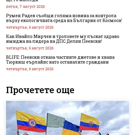
петък, 7 август 2026
Румен Радев съобщи голяма новина за контрола
върху екологичната среда на България от Космоса!
четвъртък, 6 август 2026
Как Ивайло Мирчев и троловете му лъскат здраво
имиджа на лидера на ДПС Делян Пеевски!
четвъртък, 6 август 2026
BLIFE: Пеевски отказа частните джетове и хвана
Тюркиш еърлайнс като останалите граждани
четвъртък, 6 август 2026
Прочетете още