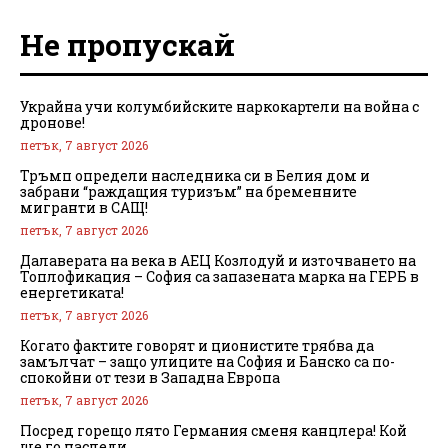
Не пропускай
Украйна учи колумбийските наркокартели на война с
дронове!
петък, 7 август 2026
Тръмп определи наследника си в Белия дом и
забрани “раждащия туризъм” на бременните
мигранти в САЩ!
петък, 7 август 2026
Далаверата на века в АЕЦ Козлодуй и източването на
Топлофикация – София са запазената марка на ГЕРБ в
енергетиката!
петък, 7 август 2026
Когато фактите говорят и ционистите трябва да
замълчат – защо улиците на София и Банско са по-
спокойни от тези в Западна Европа
петък, 7 август 2026
Посред горещо лято Германия сменя канцлера! Кой
ще го наследи