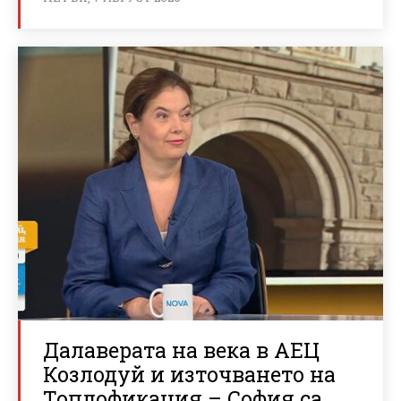
Далаверата на века в АЕЦ
Козлодуй и източването на
Топлофикация – София са