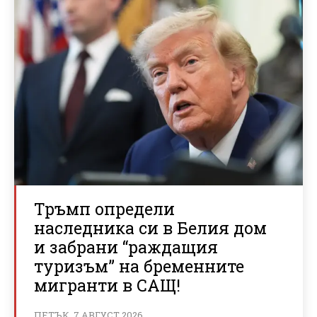
Тръмп определи
наследника си в Белия дом
и забрани “раждащия
туризъм” на бременните
мигранти в САЩ!
ПЕТЪК, 7 АВГУСТ 2026